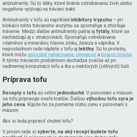
antinutrienty. Sú to látky, ktoré bránia vstrebávaniu živín alebo
negatívne vplývajú na tráviaci trakt.
Antinutrienty v tofu sú napríklad
inhibítory trypsínu
– pri
blokácii tohto tráviaceho enzýmu sa spomaľuje a zhoršuje
trávenie. Medzi ďalšie antinutrienty patria aj
fytáty
, ktoré sa
nachádzajú aj v strukovinách. Spomaľujú vstrebávanie
vitamínov a minerálov, hlavne zinku, železa a vápnika. V
neposlednom rade nájdete v tofu aj
lektíny
. Sú to proteíny,
ktoré môžu
spôsobiť nafukovanie, plynatosť
a
bolesti brucha
.
K týmto tráviacim problémom dochádza zväčša až pri
nadmernej konzumácii tofu a iba u niektorých (citlivých) ľudí.
Príprava tofu
Recepty s tofu
sú veľmi
jednoduché
. V porovnaní s mäsom
sa tofu pripravuje oveľa kratšie. Ďalšou
výhodou tofu syra je
jeho cena
. Kúpite ho za pomerne nízku cenu v porovnaní s
mäsom.
Ako si teda pripraviť chutné tofu?
V prvom rade si
vyberte, na aký recept budete tofu