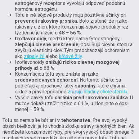
estrogénový receptor a vyvolajú odpoveď podobnú
hormónu estrogénu.
Tofu a iné sójové produkty majú pozitívne účinky pri
prevencii rakoviny prsníka
. Bolo zistené, že riziko
rakoviny u žien, ktoré konzumujú sójové produkty raz
týždenne je nižšie o
48 – 56 %
.
Izoflavonoidy
, medzi ktoré patria fytoestrogény,
zlepšujú cievne prekrvenie
, posilňujú cievnu stenu a
zvyšujú elasticitu ciev. Tým predchádzajú ochoreniam
ako
zápaly žíl
alebo
kŕčové žily
.
Izoflavonoidy
znižujú riziko cievnej mozgovej
príhody
až o 68 %.
Konzumáciou tofu syra znížite aj riziko
srdcovocievnych ochorení
. Na tomto účinku sa
podieľajú aj obsahové látky
saponíny
, ktoré chránia
srdce a pravdepodobne
znižujú hladiny cholesterolu
.
Vyššie dávky tofu
chránia pred rakovinou žalúdka
. U
mužov dokážu znížiť riziko o 61 %, u žien je to o čosi
menej – 59 %.
Tofu sa nemusíte báť ani
v tehotenstve
. Pre svoj vysoký
obsah bielkovín je to vhodná zložka stravy tehotných žien. Ak
nemôžete konzumovať ryby, pre svoj vysoký obsah omega-3
mastných kyselín poslúži ako náhrada práve tofu. Tofu sa