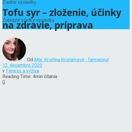
Žiadne výsledky
Tofu syr – zloženie, účinky
Zobraziť všetky výsledky
na zdravie, príprava
Od
Mgr. Kristína Kristalyová - farmaceut
12. decembra 2020
v
Fitness a výživa
Reading Time: 4min čítania
0