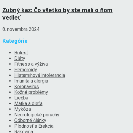
Zubný kaz: Čo všetko by ste mali o ňom
vedieť
8. novembra 2024
Kategórie
Bolesť
Diéty
Fitness a výživa
Hemoroidy
Histamínová intolerancia
Imunita a alergia
Koronavírus
Kožné problémy
Liečba
Matka a dieťa
Mykóza
Neurologické poruchy
Odborné články
Plodnosť a Erekcia
Rakovina