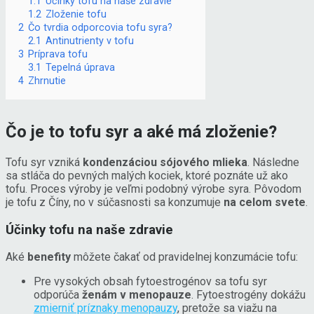
1.1
Účinky tofu na naše zdravie
1.2
Zloženie tofu
2
Čo tvrdia odporcovia tofu syra?
2.1
Antinutrienty v tofu
3
Príprava tofu
3.1
Tepelná úprava
4
Zhrnutie
Čo je to tofu syr a aké má zloženie?
Tofu syr vzniká
kondenzáciou sójového mlieka
. Následne
sa stláča do pevných malých kociek, ktoré poznáte už ako
tofu. Proces výroby je veľmi podobný výrobe syra. Pôvodom
je tofu z Číny, no v súčasnosti sa konzumuje
na celom svete
.
Účinky tofu na naše zdravie
Aké
benefity
môžete čakať od pravidelnej konzumácie tofu:
Pre vysokých obsah fytoestrogénov sa tofu syr
odporúča
ženám v menopauze
. Fytoestrogény dokážu
zmierniť príznaky menopauzy
, pretože sa viažu na