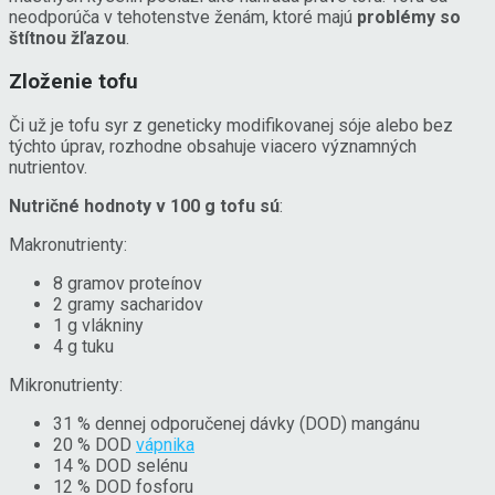
neodporúča v tehotenstve ženám, ktoré majú
problémy so
štítnou žľazou
.
Zloženie tofu
Či už je tofu syr z geneticky modifikovanej sóje alebo bez
týchto úprav, rozhodne obsahuje viacero významných
nutrientov.
Nutričné hodnoty v 100 g tofu sú
:
Makronutrienty:
8 gramov proteínov
2 gramy sacharidov
1 g vlákniny
4 g tuku
Mikronutrienty:
31 % dennej odporučenej dávky (DOD) mangánu
20 % DOD
vápnika
14 % DOD selénu
12 % DOD fosforu