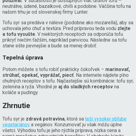
používať
. V súčasnosti je dostupných viac druhov tofu –
neutrálne, údené, bazalkové, chilli a podobne. Väčšina tofu na
našom trhu je od slovenskej firmy Lunter.
Tofu syr sa predáva v náleve (podobne ako mozarella), aby sa
uchovala jeho chuť a textúra. Pred prípravou teda vodu
zlejte
a tofu vysušte
. V niektorých receptoch sa odporúča tofu
prikryť niečím ťažším, napríklad panvicou. Následne sa tofu
stane ešte pevnejšie a bude sa menej drobiť.
Tepelná úprava
Potom môžete s tofu robiť prakticky čokoľvek –
marinovať,
strúhať, opekať, vyprážať, piecť
. Na internete nájdete plno
chutných receptov s tofu. Najčastejšie sú kombinácie: tofu syr,
zelenina a ryža. Vhodné je
aj do sladkých receptov
na
koláče a pudingy.
Zhrnutie
Tofu syr je
zdravá potravina
, ktorá sa
teší vysokej obľube
vegetariánov
a vegánov. Konzumovať ju však môžu úplne
všetci. Výhodou tofu je jeho rýchla príprava, nízka cena a