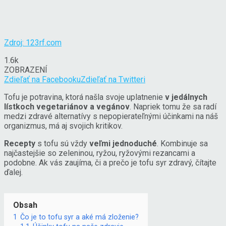
Zdroj: 123rf.com
1.6k
ZOBRAZENÍ
Zdieľať na Facebooku
Zdieľať na Twitteri
Tofu je potravina, ktorá našla svoje uplatnenie
v jedálnych
lístkoch vegetariánov a vegánov
. Napriek tomu že sa radí
medzi zdravé alternatívy s nepopierateľnými účinkami na náš
organizmus, má aj svojich kritikov.
Recepty
s tofu sú vždy
veľmi jednoduché
. Kombinuje sa
najčastejšie so zeleninou, ryžou, ryžovými rezancami a
podobne. Ak vás zaujíma, či a prečo je tofu syr zdravý, čítajte
ďalej.
Obsah
1
Čo je to tofu syr a aké má zloženie?