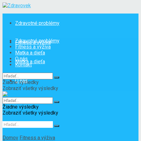
Zdravotné problémy
Zdravotné problémy
Fitness a výživa
Fitness a výživa
Matka a dieťa
O nás
Matka a dieťa
Kontakt
O nás
Žiadne výsledky
Zobraziť všetky výsledky
Kontakt
Žiadne výsledky
Zobraziť všetky výsledky
Domov
Fitness a výživa