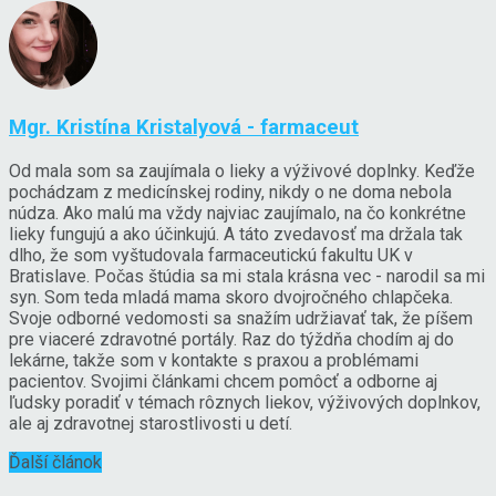
Mgr. Kristína Kristalyová - farmaceut
Od mala som sa zaujímala o lieky a výživové doplnky. Keďže
pochádzam z medicínskej rodiny, nikdy o ne doma nebola
núdza. Ako malú ma vždy najviac zaujímalo, na čo konkrétne
lieky fungujú a ako účinkujú. A táto zvedavosť ma držala tak
dlho, že som vyštudovala farmaceutickú fakultu UK v
Bratislave. Počas štúdia sa mi stala krásna vec - narodil sa mi
syn. Som teda mladá mama skoro dvojročného chlapčeka.
Svoje odborné vedomosti sa snažím udržiavať tak, že píšem
pre viaceré zdravotné portály. Raz do týždňa chodím aj do
lekárne, takže som v kontakte s praxou a problémami
pacientov. Svojimi článkami chcem pomôcť a odborne aj
ľudsky poradiť v témach rôznych liekov, výživových doplnkov,
ale aj zdravotnej starostlivosti u detí.
Ďalší článok