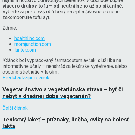
najmä množstvo zdravotných benefitov. V obchode kúpite
viacero druhov tofu – od neutrálneho až po pikantné
.
Vyberte si preto váš obľúbený recept a šikovne do neho
zakomponujte tofu syr.
Zdroje:
healthline.com
momjunction.com
lunter.com
!
Článok bol vypracovaný farmaceutom avšak, slúži iba na
informatívne účely – nenahrádza lekárske vyšetrenie, alebo
osobné stretnutie v lekárni.
Predchádzajúci článok
Vegetariánstvo a vegetariánska strava – byť či
nebyť v dnešnej dobe vegetarián?
Ďalší článok
Tenisový lakeť – príznaky, liečba, cviky na bolesť
lakťa