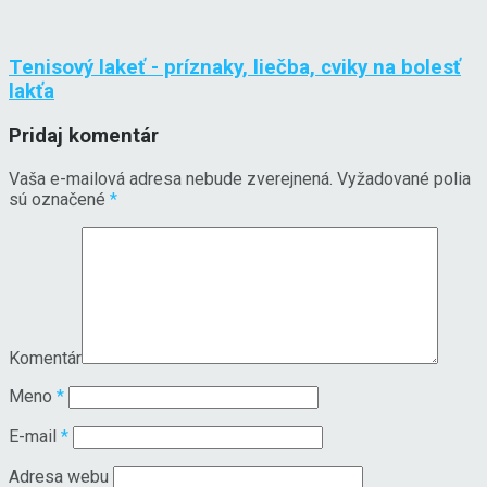
Tenisový lakeť - príznaky, liečba, cviky na bolesť
lakťa
Pridaj komentár
Vaša e-mailová adresa nebude zverejnená.
Vyžadované polia
sú označené
*
Komentár
Meno
*
E-mail
*
Adresa webu