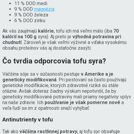
11 % DOD medi
9 % DOD
magnézia
9 % DOD železa
6 % DOD zinku
Ak vás zaujímajú
kalórie
, tofu ich má veľmi málo (iba
70
kalórií na 100 g
syra). Aj preto je
výhodná potravina pri
chudnutí
. Zároveň je však veľmi výživné a vďaka vysokému
obsahu proteínov vás aj dostatočne zasýti.
Čo tvrdia odporcovia tofu syra?
Väčšina sóje sa v súčasnosti pestuje
v Amerike a je
geneticky modifikovaná
. Pri pestovaní sa často používajú
genetické modifikácie, ktorých zdravotné riziká sú stále
otázne.
Avšak doteraz žiadny výskum nepotvrdil, že by
geneticky modifikované potraviny mali priamy negatívny vplyv
na naše zdravie.
Ich
používanie je však pomerne nové
a
veľa ľudí sa im z opatrnosti snaží vyhýbať.
Antinutrienty v tofu
Tak ako
väčšina rastlinnej potravy
, aj tofu syr obsahuje