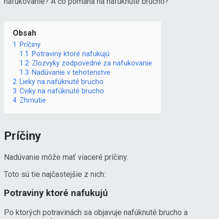
nafukovanie? A čo pomáha na nafúknuté brucho?
Obsah
1
Príčiny
1.1
Potraviny ktoré nafukujú
1.2
Zlozvyky zodpovedné za nafukovanie
1.3
Nadúvanie v tehotenstve
2
Lieky na nafúknuté brucho
3
Cviky na nafúknuté brucho
4
Zhrnutie
Príčiny
Nadúvanie môže mať viaceré príčiny.
Toto sú tie najčastejšie z nich:
Potraviny ktoré nafukujú
Po ktorých potravinách sa objavuje nafúknuté brucho a