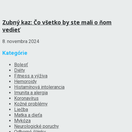
Zubný kaz: Čo všetko by ste mali o ňom
vedieť
8. novembra 2024
Kategórie
Bolesť
Diéty
Fitness a výživa
Hemoroidy
Histamínová intolerancia
Imunita a alergia
Koronavírus
Kožné problémy
Liečba
Matka a dieťa
Mykóza
Neurologické poruchy
Odborné články