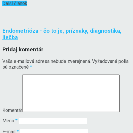
Ďalší článok
Endometrióza - čo to je, príznaky, diagnostika,
liečba
Pridaj komentár
Vaša e-mailová adresa nebude zverejnená.
Vyžadované polia
sú označené
*
Komentár
Meno
*
E-mail
*