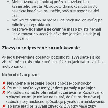
Meteorizmus spôsobí aj
pečivo
, obzvlášť to
z
kysnutého cesta
. Ak pečiete doma, kysnuté cesto
nejedzte hneď ako sa upečie, počkajte aspoň nejaký
čas.
Nafúknuté brucho sa môže u citlivých ľudí objaviť aj
po
mliečnych výrobkoch
.
Nezdravé
údeniny a nekvalitné mäso
by ste nemali
konzumovať z viacerých dôvodov, jedným z nich je aj
nadúvanie.
Zlozvyky zodpovedné za nafukovanie
Ak jedlu nevenujete dostatok pozornosti,
zvyšujete riziko
zhoršeného trávenia
, ktoré sa môže prejaviť nafukovaním a
meteorizmom.
Na čo si dávať pozor:
Nevhodné je jedenie počas chôdze
/postojačky.
Pri stole
seďte vystretý, jedzte pomaly a pokojne
.
Pri jedle sa
snažte obmedziť rozprávanie
. Rozprávanie
s plnými ústami je nie len neslušné, do úst sa dostáva aj
vzduch, ktorý následne spôsobuje plynatosť a nafukovanie.
To isté platí pri žuvaní žuvačky
. Žuvačky vaše zuby