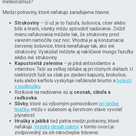
meteorizmus?
Medzi potraviny, ktoré nafukujú zaraďujeme hlavne:
Strukoviny
– či už je to fazuľa, šošovica, cícer alebo
bôb a hrach, všetky môžu spôsobiť nadúvanie. Znížiť
mieru nafukovania môžete tak, že strukoviny pred
varením namočíte cez noc. Vhodná je aj konzumácia
červenej šošovice, ktorá nenafukuje tak, ako iné
strukoviny. Vyskúšať môžete aj naklíčené mungo fazuľky
alebo iné strukoviny.
Kapustovitá zelenina
– je plná antioxidantov a
vitamínov. Teší sa veľkej obľube aj pri rôznych diétach. U
niektorých ľudí sa však po zjedení kapusty, brokolice,
kelu alebo karfiolu vyskytuje nafúknuté brucho a
bolesti
v podbrušku
.
Rizikové na nadúvanie sú aj
cesnak, cibuľa a
reďkovka
.
Slivky
, ktoré sú výborným pomocníkom
pri liečbe
hnačky
, môžu v sušenom aj čerstvom stave vyvolať
plynatosť.
Hrušky a jablká
tiež patria medzi potraviny, ktoré
nafukujú.
Vysoký obsah cukrov
v tomto ovocí je
zodpovedný za ich náročnejšie trávenie.