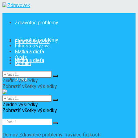
Zdravotné problémy
Zdravotné problémy
Fitness a výživa
Fitness a výživa
Matka a dieťa
O nás
Matka a dieťa
Kontakt
O nás
Žiadne výsledky
Zobraziť všetky výsledky
Kontakt
Žiadne výsledky
Zobraziť všetky výsledky
Domov
Zdravotné problémy
Tráviace ťažkosti