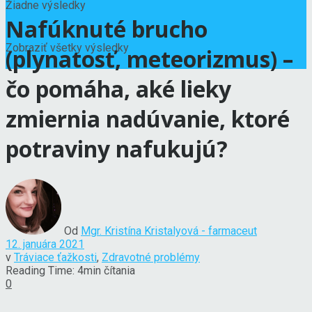
Žiadne výsledky
Nafúknuté brucho
Zobraziť všetky výsledky
(plynatosť, meteorizmus) –
čo pomáha, aké lieky
zmiernia nadúvanie, ktoré
potraviny nafukujú?
Od
Mgr. Kristína Kristalyová - farmaceut
12. januára 2021
v
Tráviace ťažkosti
,
Zdravotné problémy
Reading Time: 4min čítania
0