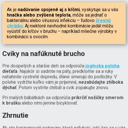
Ak je
nadúvanie spojené aj s kŕčmi
, vyskytuje sa u vás
hnačka alebo zvýšená teplota
, môže sa jednať o
bakteriálnu alebo vírusovú infekciu – ľudovo
črevnú
chrípku
. Aj niektoré nevhodné kombinácie jedál môžu
vyústiť do kŕčov v bruchu – napríklad mliečne výrobky v
kombinácii s ovocím.
Cviky na nafúknuté brucho
Pre dospelých a staršie deti sa odporúča
jogínska poloha
dieťaťa
. Najskôr si sadnite na päty, predkloňte sa a ruky
natiahnite vystreté dopredu, dlane smerujú do podložky. V
polohe vydržte koľko vám je príjemné,
nezabúdajte zhlboka
dýchať
. Potom vystrite chrbát a cvik zopakujte znovu.
Pri malých bábätkách sa odporúča
prikrčiť nožičky smerom
k brušku
alebo nimi jemne bicyklovať.
Zhrnutie
Ak ste konzumovali potraviny, ktoré nafukujú, istý čas sa u vás