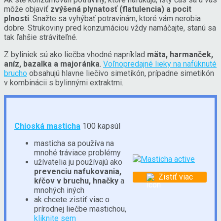
môže objaviť
zvýšená plynatosť (flatulencia) a pocit
plnosti
. Snažte sa vyhýbať potravinám, ktoré vám nerobia
dobre. Strukoviny pred konzumáciou vždy namáčajte, stanú sa
tak ľahšie stráviteľné.
Z byliniek sú ako liečba vhodné napríklad
mäta, harmanček,
aníz, bazalka a majoránka
.
Voľnopredajné lieky na nafúknuté
brucho
obsahujú hlavne liečivo simetikón, prípadne simetikón
v kombinácii s bylinnými extraktmi.
Chioská masticha
100 kapsúl
masticha sa používa na
mnohé tráviace problémy
užívatelia ju používajú ako
prevenciu nafukovania,
Zistiť viac
kŕčov v bruchu, hnačky
a
mnohých iných
ak chcete zistiť viac o
prírodnej liečbe mastichou,
kliknite sem