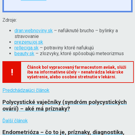
Zdroje:
dran.webnoviny.sk
– nafúknuté brucho – bylinky a
stravovanie
prezenu.joj.sk
relleciga.sk
– potraviny ktoré nafukujú
beauty.sk
– zlozvyky, ktoré spôsobujú meteorizmus
Článok bol vypracovaný farmaceutom avšak, slúži
!
iba na informatívne účely – nenahrádza lekárske
vyšetrenie, alebo osobné stretnutie v lekárni.
Predchádzajúci článok
Polycystické vaječníky (syndróm polycystických
ovárií) – aké má príznaky?
Ďalší článok
Endometrióza – čo to je, príznaky, diagnostika,