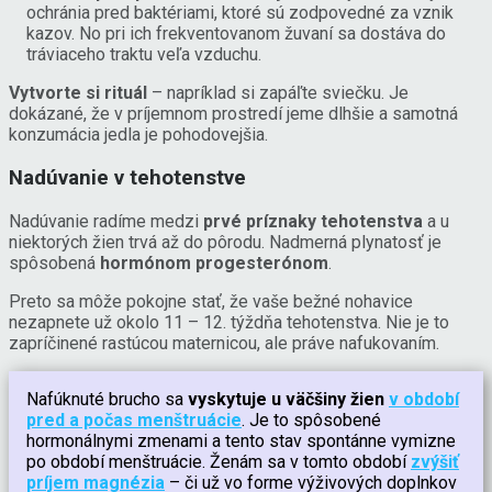
ochránia pred baktériami, ktoré sú zodpovedné za vznik
kazov. No pri ich frekventovanom žuvaní sa dostáva do
tráviaceho traktu veľa vzduchu.
Vytvorte si rituál
– napríklad si zapáľte sviečku. Je
dokázané, že v príjemnom prostredí jeme dlhšie a samotná
konzumácia jedla je pohodovejšia.
Nadúvanie v tehotenstve
Nadúvanie radíme medzi
prvé príznaky tehotenstva
a u
niektorých žien trvá až do pôrodu. Nadmerná plynatosť je
spôsobená
hormónom progesterónom
.
Preto sa môže pokojne stať, že vaše bežné nohavice
nezapnete už okolo 11 – 12. týždňa tehotenstva. Nie je to
zapríčinené rastúcou maternicou, ale práve nafukovaním.
Nafúknuté brucho sa
vyskytuje u väčšiny žien
v období
pred a počas menštruácie
. Je to spôsobené
hormonálnymi zmenami a tento stav spontánne vymizne
po období menštruácie. Ženám sa v tomto období
zvýšiť
príjem magnézia
– či už vo forme výživových doplnkov