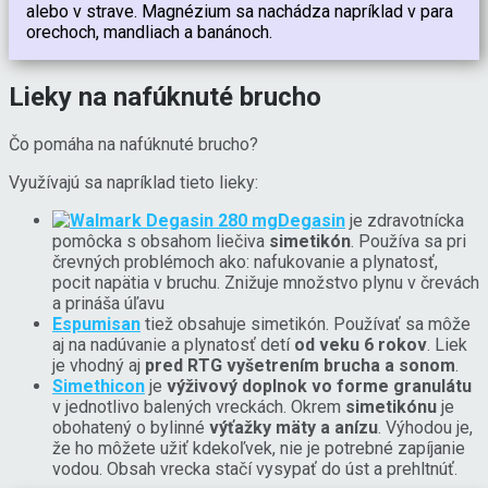
alebo v strave. Magnézium sa nachádza napríklad v para
orechoch, mandliach a banánoch.
Lieky na nafúknuté brucho
Čo pomáha na nafúknuté brucho?
Využívajú sa napríklad tieto lieky:
Degasin
je zdravotnícka
pomôcka s obsahom liečiva
simetikón
. Používa sa pri
črevných problémoch ako: nafukovanie a plynatosť,
pocit napätia v bruchu. Znižuje množstvo plynu v črevách
a prináša úľavu
Espumisan
tiež obsahuje simetikón. Používať sa môže
aj na nadúvanie a plynatosť detí
od veku 6 rokov
. Liek
je vhodný aj
pred RTG vyšetrením brucha a sonom
.
Simethicon
je
výživový doplnok vo forme granulátu
v jednotlivo balených vreckách. Okrem
simetikónu
je
obohatený o bylinné
výťažky mäty a anízu
. Výhodou je,
že ho môžete užiť kdekoľvek, nie je potrebné zapíjanie
vodou. Obsah vrecka stačí vysypať do úst a prehltnúť.