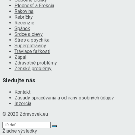
Plodnosť a Erekcia
Rakovina
Rebríčky
Recenzie
Spánok
Srdce a cievy
Stres a psychika
Superpotraviny
Tráviace ťažkosti
Zápal
Zdravotné problémy
Ženské problémy
Sledujte nás
Kontakt
Zásady spracúvania a ochrany osobných údajov
Inzercia
© 2020 Zdravovek.eu
Žiadne výsledky