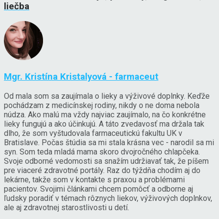
liečba
Mgr. Kristína Kristalyová - farmaceut
Od mala som sa zaujímala o lieky a výživové doplnky. Keďže
pochádzam z medicínskej rodiny, nikdy o ne doma nebola
núdza. Ako malú ma vždy najviac zaujímalo, na čo konkrétne
lieky fungujú a ako účinkujú. A táto zvedavosť ma držala tak
dlho, že som vyštudovala farmaceutickú fakultu UK v
Bratislave. Počas štúdia sa mi stala krásna vec - narodil sa mi
syn. Som teda mladá mama skoro dvojročného chlapčeka.
Svoje odborné vedomosti sa snažím udržiavať tak, že píšem
pre viaceré zdravotné portály. Raz do týždňa chodím aj do
lekárne, takže som v kontakte s praxou a problémami
pacientov. Svojimi článkami chcem pomôcť a odborne aj
ľudsky poradiť v témach rôznych liekov, výživových doplnkov,
ale aj zdravotnej starostlivosti u detí.