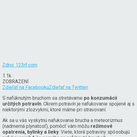
Zdroj: 123rf.com
1.1k
ZOBRAZENÍ
Zdieľať na Facebooku
Zdieľať na Twitteri
S nafúknutým bruchom sa stretávame
po konzumácii
určitých potravín
. Okrem potravín je nafukovanie spojené aj s
niektorými zlozvykmi, ktoré máme pri stravovaní.
Ak sa u vás vyskytnú nafukovanie brucha a meteorizmus
(nadmerná plynatosť), pomôcť vám môžu
režimové
opatrenia, bylinky a lieky
. Viete, ktoré potraviny spôsobujú