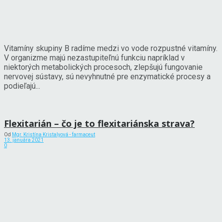
Vitamíny skupiny B radíme medzi vo vode rozpustné vitamíny.
V organizme majú nezastupiteľnú funkciu napríklad v
niektorých metabolických procesoch, zlepšujú fungovanie
nervovej sústavy, sú nevyhnutné pre enzymatické procesy a
podieľajú...
Flexitarián – čo je to flexitariánska strava?
Od
Mgr. Kristína Kristalyová - farmaceut
13. januára 2021
0