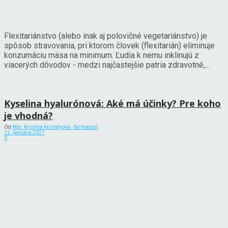
Flexitariánstvo (alebo inak aj polovičné vegetariánstvo) je
spôsob stravovania, pri ktorom človek (flexitarián) eliminuje
konzumáciu mäsa na minimum. Ľudia k nemu inklinujú z
viacerých dôvodov - medzi najčastejšie patria zdravotné,...
Kyselina hyalurónová: Aké má účinky? Pre koho
je vhodná?
Od
Mgr. Kristína Kristalyová - farmaceut
12. januára 2021
0