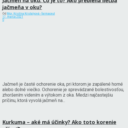
Jačmeň na oku: Čo je to? Ako prebieha liečba
jačmeňa v oku?
Od
Mgr. Kristína Kristalyová - farmaceut
17. marca 2021
0
Jačmeň je časté ochorenie oka, pri ktorom je zapálené horné
alebo dolné viečko. Ochorenie je sprevádzané bolestivosťou,
zhoršením videním a výtokom z oka. Medzi najčastejšiu
príčinu, ktorá vyvolá jačmeň na...
Kurkuma – aké má účinky? Ako toto korenie