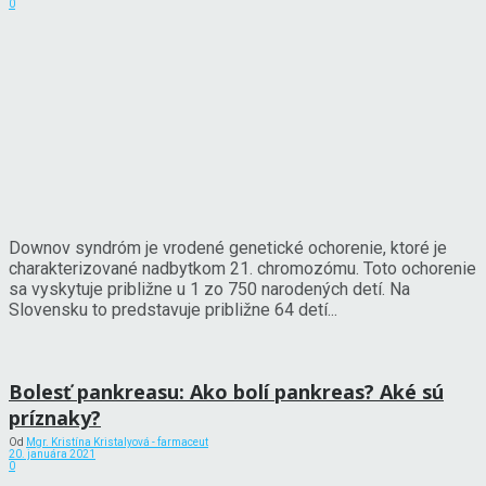
0
Downov syndróm je vrodené genetické ochorenie, ktoré je
charakterizované nadbytkom 21. chromozómu. Toto ochorenie
sa vyskytuje približne u 1 zo 750 narodených detí. Na
Slovensku to predstavuje približne 64 detí...
Bolesť pankreasu: Ako bolí pankreas? Aké sú
príznaky?
Od
Mgr. Kristína Kristalyová - farmaceut
20. januára 2021
0