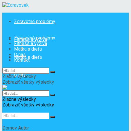
Zdravotné problémy
Zdravotné problémy
Fitness a výživa
Fitness a výživa
Matka a dieťa
O nás
Matka a dieťa
Kontakt
O nás
Žiadne výsledky
Zobraziť všetky výsledky
Kontakt
Žiadne výsledky
Zobraziť všetky výsledky
Domov
Autor