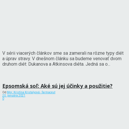
V sérii viacerých článkov sme sa zamerali na rôzne typy diét
a úprav stravy. V dnešnom článku sa budeme venovať dvom
druhom diét: Dukanova a Atkinsova diéta. Jedná sa o...
Epsomská soľ: Aké sú jej účinky a použitie?
Od
Mgr. Kristína Kristalyová - farmaceut
20. januára 2021
0