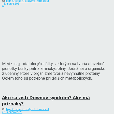
Od
Mgr. Kristína Kristalyová - farmaceut
16. marca 2021
0
Medzi najpodstatnejšie látky, z ktorých sa tvoria stavebné
jednotky bunky patria aminokyseliny. Jedná sa o organické
zlúčeniny, ktoré v organizme tvoria nevyhnutné proteíny.
Okrem toho sú potrebné pri ďalších metabolických...
Ako sa zistí Downov syndróm? Aké má
príznaky?
Od
Mgr. Kristína Kristalyová - farmaceut
22. januára 2021