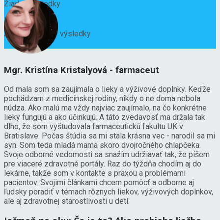
Žiadne výsledky
Zobraziť všetky výsledky
Mgr. Kristína Kristalyová - farmaceut
Od mala som sa zaujímala o lieky a výživové doplnky. Keďže
pochádzam z medicínskej rodiny, nikdy o ne doma nebola
núdza. Ako malú ma vždy najviac zaujímalo, na čo konkrétne
lieky fungujú a ako účinkujú. A táto zvedavosť ma držala tak
dlho, že som vyštudovala farmaceutickú fakultu UK v
Bratislave. Počas štúdia sa mi stala krásna vec - narodil sa mi
syn. Som teda mladá mama skoro dvojročného chlapčeka.
Svoje odborné vedomosti sa snažím udržiavať tak, že píšem
pre viaceré zdravotné portály. Raz do týždňa chodím aj do
lekárne, takže som v kontakte s praxou a problémami
pacientov. Svojimi článkami chcem pomôcť a odborne aj
ľudsky poradiť v témach rôznych liekov, výživových doplnkov,
ale aj zdravotnej starostlivosti u detí.