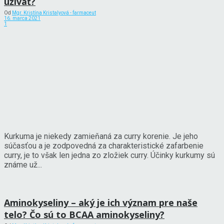
užívať?
Od
Mgr. Kristína Kristalyová - farmaceut
16. marca 2021
1
Kurkuma je niekedy zamieňaná za curry korenie. Je jeho
súčasťou a je zodpovedná za charakteristické zafarbenie
curry, je to však len jedna zo zložiek curry. Účinky kurkumy sú
známe už...
Aminokyseliny – aký je ich význam pre naše
telo? Čo sú to BCAA aminokyseliny?