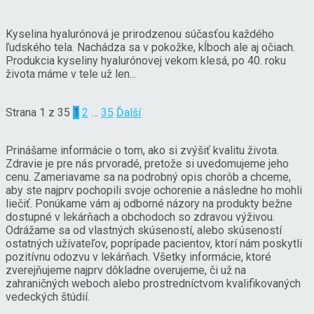
Kyselina hyalurónová je prirodzenou súčasťou každého
ľudského tela. Nachádza sa v pokožke, kĺboch ale aj očiach.
Produkcia kyseliny hyalurónovej vekom klesá, po 40. roku
života máme v tele už len...
Strana 1 z 35
1
2
…
35
Ďalší
Prinášame informácie o tom, ako si zvýšiť kvalitu života.
Zdravie je pre nás prvoradé, pretože si uvedomujeme jeho
cenu. Zameriavame sa na podrobný opis chorôb a chceme,
aby ste najprv pochopili svoje ochorenie a následne ho mohli
liečiť. Ponúkame vám aj odborné názory na produkty bežne
dostupné v lekárňach a obchodoch so zdravou výživou.
Odrážame sa od vlastných skúseností, alebo skúseností
ostatných užívateľov, poprípade pacientov, ktorí nám poskytli
pozitívnu odozvu v lekárňach. Všetky informácie, ktoré
zverejňujeme najprv dôkladne overujeme, či už na
zahraničných weboch alebo prostredníctvom kvalifikovaných
vedeckých štúdií.