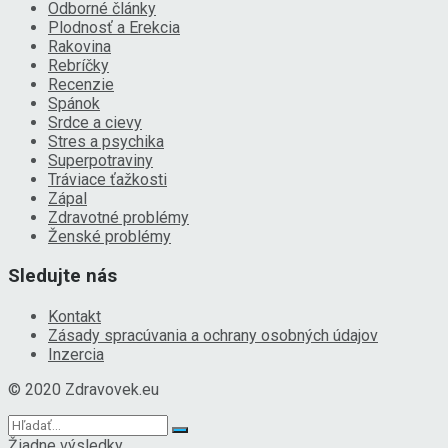
Odborné články
Plodnosť a Erekcia
Rakovina
Rebríčky
Recenzie
Spánok
Srdce a cievy
Stres a psychika
Superpotraviny
Tráviace ťažkosti
Zápal
Zdravotné problémy
Ženské problémy
Sledujte nás
Kontakt
Zásady spracúvania a ochrany osobných údajov
Inzercia
© 2020 Zdravovek.eu
Žiadne výsledky