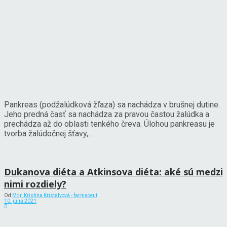
Pankreas (podžalúdková žľaza) sa nachádza v brušnej dutine.
Jeho predná časť sa nachádza za pravou častou žalúdka a
prechádza až do oblasti tenkého čreva. Úlohou pankreasu je
tvorba žalúdočnej šťavy,...
Dukanova diéta a Atkinsova diéta: aké sú medzi
nimi rozdiely?
Od
Mgr. Kristína Kristalyová - farmaceut
10. júna 2021
0