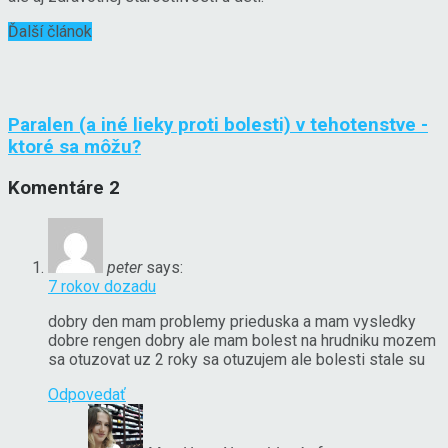
Ďalší článok
Paralen (a iné lieky proti bolesti) v tehotenstve -
ktoré sa môžu?
Komentáre
2
peter
says:
7 rokov dozadu
dobry den mam problemy prieduska a mam vysledky
dobre rengen dobry ale mam bolest na hrudniku mozem
sa otuzovat uz 2 roky sa otuzujem ale bolesti stale su
Odpovedať