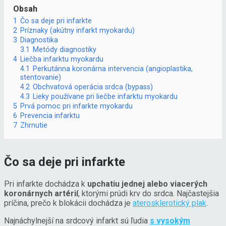
Obsah
1
Čo sa deje pri infarkte
2
Príznaky (akútny infarkt myokardu)
3
Diagnostika
3.1
Metódy diagnostiky
4
Liečba infarktu myokardu
4.1
Perkutánna koronárna intervencia (angioplastika,
stentovanie)
4.2
Obchvatová operácia srdca (bypass)
4.3
Lieky používane pri liečbe infarktu myokardu
5
Prvá pomoc pri infarkte myokardu
6
Prevencia infarktu
7
Zhrnutie
Čo sa deje pri infarkte
Pri infarkte dochádza k
upchatiu jednej alebo viacerých
koronárnych artérií
, ktorými prúdi krv do srdca. Najčastejšia
príčina, prečo k blokácii dochádza je
aterosklerotický plak
.
Najnáchylnejší na srdcový infarkt sú ľudia
s vysokým