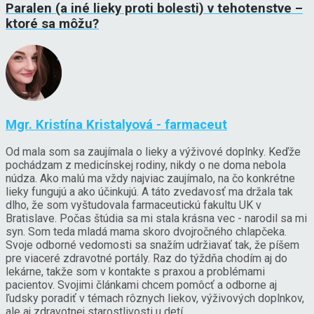
Paralen (a iné lieky proti bolesti) v tehotenstve –
ktoré sa môžu?
Mgr. Kristína Kristalyová - farmaceut
Od mala som sa zaujímala o lieky a výživové doplnky. Keďže
pochádzam z medicínskej rodiny, nikdy o ne doma nebola
núdza. Ako malú ma vždy najviac zaujímalo, na čo konkrétne
lieky fungujú a ako účinkujú. A táto zvedavosť ma držala tak
dlho, že som vyštudovala farmaceutickú fakultu UK v
Bratislave. Počas štúdia sa mi stala krásna vec - narodil sa mi
syn. Som teda mladá mama skoro dvojročného chlapčeka.
Svoje odborné vedomosti sa snažím udržiavať tak, že píšem
pre viaceré zdravotné portály. Raz do týždňa chodím aj do
lekárne, takže som v kontakte s praxou a problémami
pacientov. Svojimi článkami chcem pomôcť a odborne aj
ľudsky poradiť v témach rôznych liekov, výživových doplnkov,
ale aj zdravotnej starostlivosti u detí.