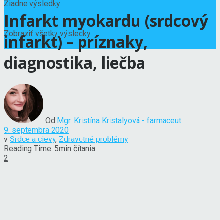
Žiadne výsledky
Infarkt myokardu (srdcový
Zobraziť všetky výsledky
infarkt) – príznaky,
diagnostika, liečba
Od
Mgr. Kristína Kristalyová - farmaceut
9. septembra 2020
v
Srdce a cievy
,
Zdravotné problémy
Reading Time: 5min čítania
2