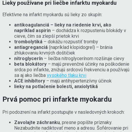
Lieky používane pri liečbe infarktu myokardu
Efektívne na infarkt myokardu sú lieky zo skupín:
antikoagulanciá – lieky na riedenie krvi, ako
napríklad aspirin
– dochádza k rozpusteniu blokády v
cieve, čím sa zlepší prietok krvi
trombolytiká
– dokážu rozpustiť tromby
antiagreganciá
(napríklad klopidogrel) – bránia
zhlukovaniu krvných doštičiek
nitroglycerín
– liečba nitroglycerínom rozširuje cievy
beta blokátory
– majú prevenčné účinky na poškodenie
srdca po infarkte, znižujú srdcovú frekvenciu a používajú
sa aj ako liečba
vysokého tlaku krvi
ACE inhibítory
– majú antihypertenzívny účinok
lieky na potlačenie bolesti, anxiolytiká
Prvá pomoc pri infarkte myokardu
Pri podozrení na infarkt postupujte v nasledovných krokoch:
Zavolajte záchranku
, presne popíšte príznaky.
Nezabudnite nadiktovať meno a adresu. Šoférovanie pri