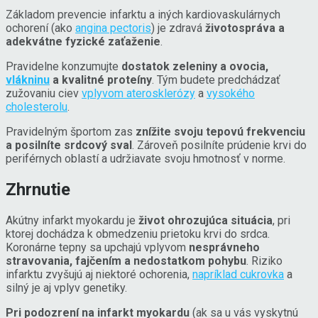
Základom prevencie infarktu a iných kardiovaskulárnych
ochorení (ako
angina pectoris
) je zdravá
životospráva a
adekvátne fyzické zaťaženie
.
Pravidelne konzumujte
dostatok zeleniny a ovocia,
vlákninu
a kvalitné proteíny
. Tým budete predchádzať
zužovaniu ciev
vplyvom aterosklerózy
a
vysokého
cholesterolu
.
Pravidelným športom zas
znížite svoju tepovú frekvenciu
a posilníte srdcový sval
. Zároveň posilníte prúdenie krvi do
periférnych oblastí a udržiavate svoju hmotnosť v norme.
Zhrnutie
Akútny infarkt myokardu je
život ohrozujúca situácia
, pri
ktorej dochádza k obmedzeniu prietoku krvi do srdca.
Koronárne tepny sa upchajú vplyvom
nesprávneho
stravovania, fajčením a nedostatkom pohybu
. Riziko
infarktu zvyšujú aj niektoré ochorenia,
napríklad cukrovka
a
silný je aj vplyv genetiky.
Pri podozrení na infarkt myokardu
(ak sa u vás vyskytnú