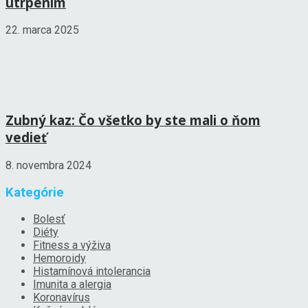
utrpením
22. marca 2025
Zubný kaz: Čo všetko by ste mali o ňom
vedieť
8. novembra 2024
Kategórie
Bolesť
Diéty
Fitness a výživa
Hemoroidy
Histamínová intolerancia
Imunita a alergia
Koronavírus