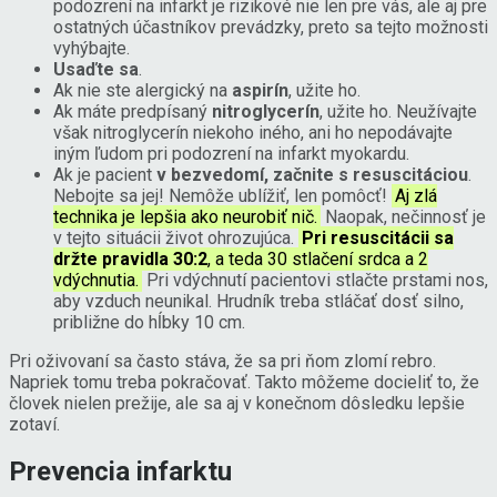
podozrení na infarkt je rizikové nie len pre vás, ale aj pre
ostatných účastníkov prevádzky, preto sa tejto možnosti
vyhýbajte.
Usaďte sa
.
Ak nie ste alergický na
aspirín
, užite ho.
Ak máte predpísaný
nitroglycerín
, užite ho. Neužívajte
však nitroglycerín niekoho iného, ani ho nepodávajte
iným ľudom pri podozrení na infarkt myokardu.
Ak je pacient
v bezvedomí, začnite s resuscitáciou
.
Nebojte sa jej! Nemôže ublížiť, len pomôcť!
Aj zlá
technika je lepšia ako neurobiť nič.
Naopak, nečinnosť je
v tejto situácii život ohrozujúca.
Pri resuscitácii sa
držte pravidla 30:2
, a teda 30 stlačení srdca a 2
vdýchnutia.
Pri vdýchnutí pacientovi stlačte prstami nos,
aby vzduch neunikal. Hrudník treba stláčať dosť silno,
približne do hĺbky 10 cm.
Pri oživovaní sa často stáva, že sa pri ňom zlomí rebro.
Napriek tomu treba pokračovať. Takto môžeme docieliť to, že
človek nielen prežije, ale sa aj v konečnom dôsledku lepšie
zotaví.
Prevencia infarktu