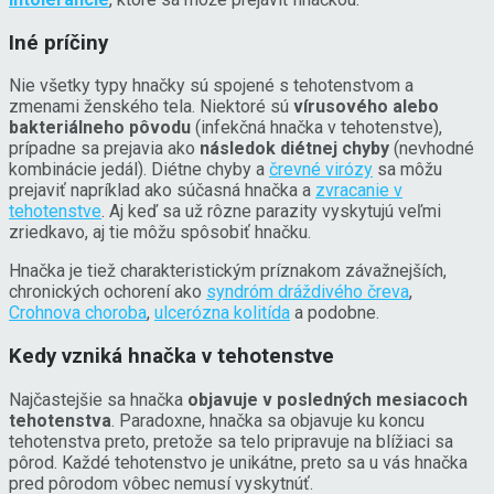
Iné príčiny
Nie všetky typy hnačky sú spojené s tehotenstvom a
zmenami ženského tela. Niektoré sú
vírusového alebo
bakteriálneho pôvodu
(infekčná hnačka v tehotenstve),
prípadne sa prejavia ako
následok diétnej chyby
(nevhodné
kombinácie jedál). Diétne chyby a
črevné virózy
sa môžu
prejaviť napríklad ako súčasná hnačka a
zvracanie v
tehotenstve
. Aj keď sa už rôzne parazity vyskytujú veľmi
zriedkavo, aj tie môžu spôsobiť hnačku.
Hnačka je tiež charakteristickým príznakom závažnejších,
chronických ochorení ako
syndróm dráždivého čreva
,
Crohnova choroba
,
ulcerózna kolitída
a podobne.
Kedy vzniká hnačka v tehotenstve
Najčastejšie sa hnačka
objavuje v posledných mesiacoch
tehotenstva
. Paradoxne, hnačka sa objavuje ku koncu
tehotenstva preto, pretože sa telo pripravuje na blížiaci sa
pôrod. Každé tehotenstvo je unikátne, preto sa u vás hnačka
pred pôrodom vôbec nemusí vyskytnúť.