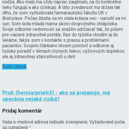
núdza. Ako malú ma vždy najviac zaujímalo, na čo konkrétne
lieky fungujú a ako účinkujú. A táto zvedavosť ma držala tak
dlho, že som vyštudovala farmaceutickú fakultu UK v
Bratislave. Počas štúdia sa mi stala krásna vec - narodil sa mi
syn. Som teda mladá mama skoro dvojročného chlapčeka.
Svoje odborné vedomosti sa snažím udržiavať tak, že píšem
pre viaceré zdravotné portály. Raz do týždňa chodím aj do
lekárne, takže som v kontakte s praxou a problémami
pacientov. Svojimi článkami chcem pomôcť a odborne aj
ľudsky poradiť v témach rôznych liekov, výživových doplnkov,
ale aj zdravotnej starostlivosti u detí.
Ďalší článok
Pruh (hernia/prietrž) - ako sa prejavuje, má
operácia nejaké riziká?
Pridaj komentár
Vaša e-mailová adresa nebude zverejnená.
Vyžadované polia
sú označené
*