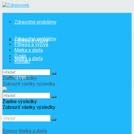
Zdravotné problémy
Zdravotné problémy
Fitness a výživa
Fitness a výživa
Matka a dieťa
O nás
Matka a dieťa
Kontakt
O nás
Žiadne výsledky
Zobraziť všetky výsledky
Kontakt
Žiadne výsledky
Zobraziť všetky výsledky
Domov
Matka a dieťa