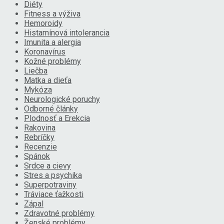
Diéty
Fitness a výživa
Hemoroidy
Histamínová intolerancia
Imunita a alergia
Koronavírus
Kožné problémy
Liečba
Matka a dieťa
Mykóza
Neurologické poruchy
Odborné články
Plodnosť a Erekcia
Rakovina
Rebríčky
Recenzie
Spánok
Srdce a cievy
Stres a psychika
Superpotraviny
Tráviace ťažkosti
Zápal
Zdravotné problémy
Ženské problémy