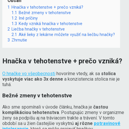
Obsah
1
Hnačka v tehotenstve + prečo vzniká?
1.1
Bežné zmeny v tehotenstve
1.2
Iné príčiny
1.3
Kedy vzniká hnačka v tehotenstve
2
Liečba hnačky v tehotenstve
2.1
Aké lieky z lekárne môžete využiť na liečbu hnačky?
3
Zhrnutie
Hnačka v tehotenstve + prečo vzniká?
O hnačke vo všeobecnosti
hovoríme vtedy, ak sa
stolica
vyskytuje viac ako 3x denne
a konzistencia stolica nie je
tuhá.
Bežné zmeny v tehotenstve
Ako sme spomínali v úvode článku, hnačka je
častou
komplikáciou tehotenstva
. Postupujúc zmeny v organizme
ženy sa podpíšu aj na tráviacom trakte a trávení. V tomto
období sa u žien častejšie vyskytnú
aj rôzne
potravinové
intolerancie
, ktoré sa môže prejaviť hnačkou.