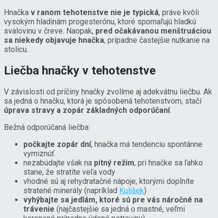
Hnačka
v ranom tehotenstve nie je typická
, práve kvôli
vysokým hladinám progesterónu, ktoré spomaľujú hladkú
svalovinu v čreve. Naopak,
pred očakávanou menštruáciou
sa niekedy objavuje hnačka
, prípadne častejšie nutkanie na
stolicu.
Liečba hnačky v tehotenstve
V závislosti od príčiny hnačky zvolíme aj adekvátnu liečbu. Ak
sa jedná o hnačku, ktorá je spôsobená tehotenstvom, stačí
úprava stravy a zopár základných odporúčaní
.
Bežná odporúčaná liečba:
počkajte zopár dní
, hnačka má tendenciu spontánne
vymiznúť
nezabúdajte však na
pitný režim
, pri hnačke sa ľahko
stane, že stratíte veľa vody
vhodné sú aj rehydratačné nápoje, ktorými doplníte
stratené minerály (napríklad
Kulíšek
)
vyhýbajte sa jedlám, ktoré sú pre vás náročné na
trávenie
(najčastejšie sa jedná o mastné, veľmi