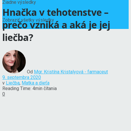
Žiadne výsledky
Hnačka v tehotenstve –
Zobraziť všetky výsledky
prečo vzniká a aká je jej
liečba?
Od
Mgr. Kristína Kristalyová - farmaceut
9. septembra 2020
v
Liečba
,
Matka a dieťa
Reading Time: 4min čítania
0