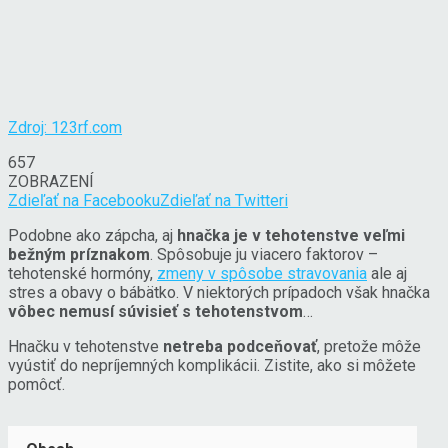
Zdroj: 123rf.com
657
ZOBRAZENÍ
Zdieľať na Facebooku
Zdieľať na Twitteri
Podobne ako zápcha, aj
hnačka je v tehotenstve veľmi
bežným príznakom
. Spôsobuje ju viacero faktorov –
tehotenské hormóny,
zmeny v spôsobe stravovania
ale aj
stres a obavy o bábätko. V niektorých prípadoch však hnačka
vôbec nemusí súvisieť s tehotenstvom
…
Hnačku v tehotenstve
netreba podceňovať
, pretože môže
vyústiť do nepríjemných komplikácii. Zistite, ako si môžete
pomôcť.