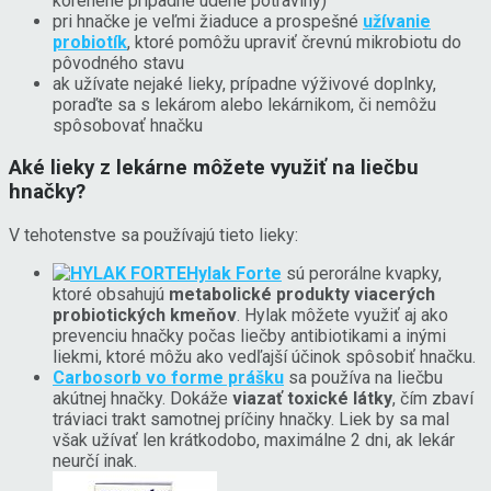
korenené prípadne údené potraviny)
pri hnačke je veľmi žiaduce a prospešné
užívanie
probiotík
, ktoré pomôžu upraviť črevnú mikrobiotu do
pôvodného stavu
ak užívate nejaké lieky, prípadne výživové doplnky,
poraďte sa s lekárom alebo lekárnikom, či nemôžu
spôsobovať hnačku
Aké lieky z lekárne môžete využiť na liečbu
hnačky?
V tehotenstve sa používajú tieto lieky:
Hylak Forte
sú perorálne kvapky,
ktoré obsahujú
metabolické produkty viacerých
probiotických kmeňov
. Hylak môžete využiť aj ako
prevenciu hnačky počas liečby antibiotikami a inými
liekmi, ktoré môžu ako vedľajší účinok spôsobiť hnačku.
Carbosorb vo forme prášku
sa používa na liečbu
akútnej hnačky. Dokáže
viazať toxické látky
, čím zbaví
tráviaci trakt samotnej príčiny hnačky. Liek by sa mal
však užívať len krátkodobo, maximálne 2 dni, ak lekár
neurčí inak.