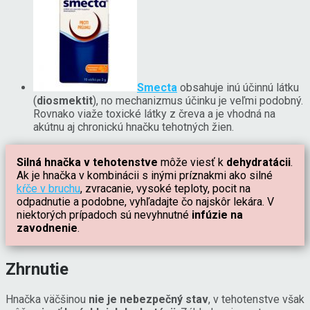
Smecta
obsahuje inú účinnú látku
(
diosmektit
), no mechanizmus účinku je veľmi podobný.
Rovnako viaže toxické látky z čreva a je vhodná na
akútnu aj chronickú hnačku tehotných žien.
Silná hnačka v tehotenstve
môže viesť k
dehydratácii
.
Ak je hnačka v kombinácii s inými príznakmi ako silné
kŕče v bruchu
, zvracanie, vysoké teploty, pocit na
odpadnutie a podobne, vyhľadajte čo najskôr lekára. V
niektorých prípadoch sú nevyhnutné
infúzie na
zavodnenie
.
Zhrnutie
Hnačka väčšinou
nie je nebezpečný stav
, v tehotenstve však