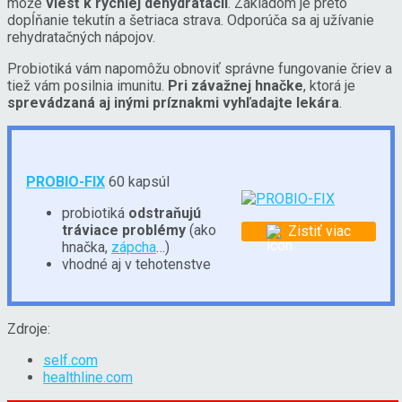
môže
viesť k rýchlej dehydratácii
. Základom je preto
dopĺňanie tekutín a šetriaca strava. Odporúča sa aj užívanie
rehydratačných nápojov.
Probiotiká vám napomôžu obnoviť správne fungovanie čriev a
tiež vám posilnia imunitu.
Pri závažnej hnačke
, ktorá je
sprevádzaná aj inými príznakmi vyhľadajte lekára
.
PROBIO-FIX
60 kapsúl
probiotiká
odstraňujú
tráviace problémy
(ako
Zistiť viac
hnačka,
zápcha
…)
vhodné aj v tehotenstve
Zdroje:
self.com
healthline.com