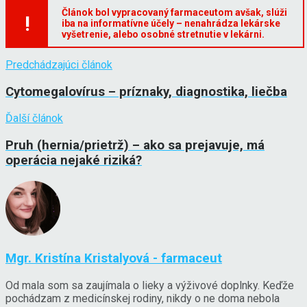
Článok bol vypracovaný farmaceutom avšak, slúži
!
iba na informatívne účely – nenahrádza lekárske
vyšetrenie, alebo osobné stretnutie v lekárni.
Predchádzajúci článok
Cytomegalovírus – príznaky, diagnostika, liečba
Ďalší článok
Pruh (hernia/prietrž) – ako sa prejavuje, má
operácia nejaké riziká?
Mgr. Kristína Kristalyová - farmaceut
Od mala som sa zaujímala o lieky a výživové doplnky. Keďže
pochádzam z medicínskej rodiny, nikdy o ne doma nebola