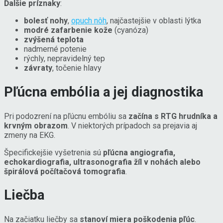
Ďalšie príznaky
:
bolesť nohy
,
opuch nôh
, najčastejšie v oblasti lýtka
modré zafarbenie kože
(cyanóza)
zvýšená teplota
nadmerné potenie
rýchly, nepravidelný tep
závraty
, točenie hlavy
Pľúcna embólia a jej diagnostika
Pri podozrení na pľúcnu embóliu sa
začína s RTG hrudníka a
krvným obrazom
. V niektorých prípadoch sa prejavia aj
zmeny na EKG.
Špecifickejšie vyšetrenia sú
pľúcna angiografia,
echokardiografia, ultrasonografia žíl v nohách alebo
špirálová počítačová tomografia
.
Liečba
Na začiatku liečby sa
stanoví miera poškodenia pľúc
.