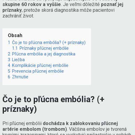
skupine 60 rokov a vyššie
. Je veľmi dôležité
poznať jej
príznaky
, pretože skorá diagnostika môže pacientovi
zachrániť život.
Obsah
1
Čo je to pľúcna embólia? (+ príznaky)
1.1
Príznaky pľúcnej embólie
2
Pľúcna embólia a jej diagnostika
3
Liečba
4
Komplikácie pľúcnej embólie
5
Prevencia pľúcnej embólie
6
Zhrnutie
Čo je to pľúcna embólia? (+
príznaky)
Pri pľúcnej embólii
dochádza k zablokovaniu pľúcnej
artérie embolom (trombom)
. Väčšina embolov je tvorená
krvnými zrazeninami, ktoré sa vyskytujú najčastejšie v nohách