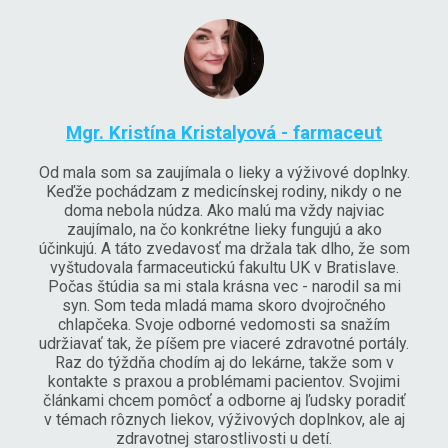
Mgr. Kristína Kristalyová - farmaceut
Od mala som sa zaujímala o lieky a výživové doplnky.
Keďže pochádzam z medicínskej rodiny, nikdy o ne
doma nebola núdza. Ako malú ma vždy najviac
zaujímalo, na čo konkrétne lieky fungujú a ako
účinkujú. A táto zvedavosť ma držala tak dlho, že som
vyštudovala farmaceutickú fakultu UK v Bratislave.
Počas štúdia sa mi stala krásna vec - narodil sa mi
syn. Som teda mladá mama skoro dvojročného
chlapčeka. Svoje odborné vedomosti sa snažím
udržiavať tak, že píšem pre viaceré zdravotné portály.
Raz do týždňa chodím aj do lekárne, takže som v
kontakte s praxou a problémami pacientov. Svojimi
článkami chcem pomôcť a odborne aj ľudsky poradiť
v témach rôznych liekov, výživových doplnkov, ale aj
zdravotnej starostlivosti u detí.