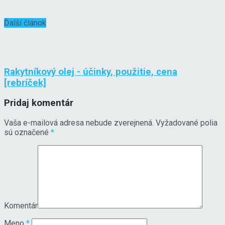
Ďalší článok
Rakytníkový olej - účinky, použitie, cena
[rebríček]
Pridaj komentár
Vaša e-mailová adresa nebude zverejnená.
Vyžadované polia
sú označené
*
Komentár
Meno
*