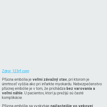
Zdroj: 123rf.com
Pľúcna embólia je
veľmi závažný stav
, pri ktorom je
úmrtnosť vyššia ako pri infarkte myokardu. Nebezpečenstvo
pľúcnej embólie je v tom, že prichádza
bez varovania a
veľmi náhle
. U pacientov, ktorí ju prežijú sú časté
komplikácie.
Pľúcna embólia sa vyskytuje
najčastejšie vo vekovej