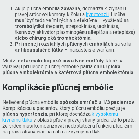
Ak je pľúcna embólia
závažná
, dochádza k zlyhaniu
pravej srdcovej komory, k šoku a
hypotenzii
. Liečba
musí byť teda veľmi rýchla a efektívna – využívajú sa
trombolytiká
(heparín, streptokináza, urokináza,
tkanivový aktivátor plazminogénu altepláza a retepláza)
alebo chirurgická trombektómia
.
Pri menej rozsiahlych pľúcnych embóliách
sa volia
antikoagulačné látky
– najčastejšie warfarin.
Medzi
nefarmakologické invazívne metódy
, ktoré sa
využívajú pri liečbe pľúcnej embólie patria
chirurgická
pľúcna embolektómia a katétrová pľúcna embolektómia
.
Komplikácie pľúcnej embólie
Neliečená pľúcna embólia
spôsobí smrť až u 1/3 pacientov
.
Komplikáciou u pacientov, ktorý pľúcnu embóliu prežijú je
pľúcna hypertenzia
, pri ktorej dochádza
k vysokému
krvnému tlaku
v oblasti pľúc a pravej strany srdca. Je to preto,
že srdce musí kompenzovať nedostatočnú funkciu pľúc, čím
sa pravá strana viac namáha a zvyšuje sa tlak.