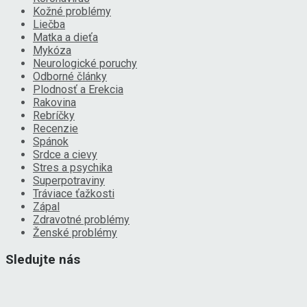
Kožné problémy
Liečba
Matka a dieťa
Mykóza
Neurologické poruchy
Odborné články
Plodnosť a Erekcia
Rakovina
Rebríčky
Recenzie
Spánok
Srdce a cievy
Stres a psychika
Superpotraviny
Tráviace ťažkosti
Zápal
Zdravotné problémy
Ženské problémy
Sledujte nás