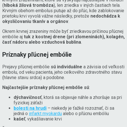
(
hlboká žilová trombóza
), len zriedka v iných častiach tela.
Krvným obehom embolus putuje až do pľúc, kde zablokovanie
prietoku krvi vyvolá vážne následky, pretože
nedochádza k
okysličovaniu tkanív a orgánov
.
Okrem krvnej zrazeniny môže byť zriedkavou príčinou pľúcnej
embólie aj
tuk z kostnej drene (pri zlomeninách), kolagén,
časť nádoru alebo vzduchová bublina
.
Príznaky pľúcnej embólie
Prejavy pľúcnej embólie
sú individuálne
a závisia od veľkosti
embolu, od veku pacienta, jeho celkového zdravotného stavu
(hlavne stavu srdca) a podobne.
Najčastejšie príznaky pľúcnej embólie sú
:
dýchavičnosť
, ktorá sa objavuje náhle a zhoršuje sa pri
fyzickej záťaži
bolesti na hrudi
– niekedy je ťažké rozoznať, či sa
jedná o
infarkt myokardu
alebo o pľúcnu embóliu
kašeľ
, vykašliavanie krvi