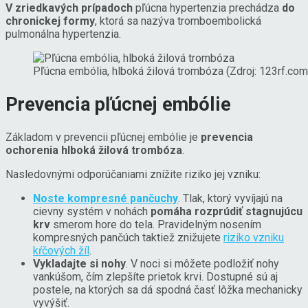
V
zriedkavých prípadoch
pľúcna hypertenzia prechádza
do
chronickej formy
, ktorá sa nazýva tromboembolická
pulmonálna hypertenzia.
Pľúcna embólia, hlboká žilová trombóza (Zdroj: 123rf.com
Prevencia pľúcnej embólie
Základom v prevencii pľúcnej embólie je
prevencia
ochorenia hlboká žilová trombóza
.
Nasledovnými odporúčaniami znížite riziko jej vzniku:
Noste kompresné pančuchy
. Tlak, ktorý vyvíjajú na
cievny systém v nohách
pomáha rozprúdiť stagnujúcu
krv
smerom hore do tela. Pravidelným nosením
kompresných pančúch taktiež znižujete
riziko vzniku
kŕčových žíl
.
Vykladajte si nohy
. V noci si môžete podložiť nohy
vankúšom, čím zlepšíte prietok krvi. Dostupné sú aj
postele, na ktorých sa dá spodná časť lôžka mechanicky
vyvýšiť.