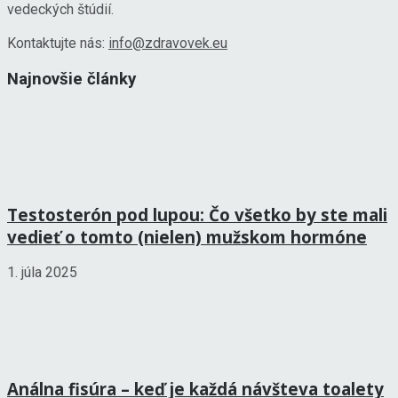
vedeckých štúdií.
Kontaktujte nás:
info@zdravovek.eu
Najnovšie články
Testosterón pod lupou: Čo všetko by ste mali
vedieť o tomto (nielen) mužskom hormóne
1. júla 2025
Análna fisúra – keď je každá návšteva toalety