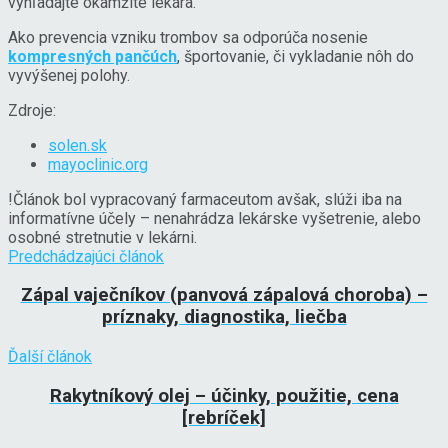
vyhľadajte okamžite lekára.
Ako prevencia vzniku trombov sa odporúča nosenie
kompresných pančúch
, športovanie, či vykladanie nôh do
vyvýšenej polohy.
Zdroje:
solen.sk
mayoclinic.org
!
Článok bol vypracovaný farmaceutom avšak, slúži iba na
informatívne účely – nenahrádza lekárske vyšetrenie, alebo
osobné stretnutie v lekárni.
Predchádzajúci článok
Zápal vaječníkov (panvová zápalová choroba) –
príznaky, diagnostika, liečba
Ďalší článok
Rakytníkový olej – účinky, použitie, cena
[rebríček]