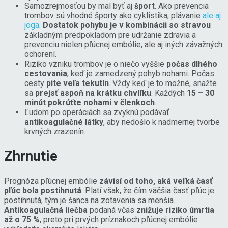
Samozrejmosťou by mal byť aj
šport
. Ako prevencia
trombov sú vhodné športy ako cyklistika, plávanie
ale aj
joga
.
Dostatok pohybu je v kombinácii so stravou
základným predpokladom pre udržanie zdravia a
prevenciu nielen pľúcnej embólie, ale aj iných závažných
ochorení.
Riziko vzniku trombov je o niečo vyššie
počas dlhého
cestovania
, keď je zamedzený pohyb nohami. Počas
cesty
pite veľa tekutín
. Vždy keď je to možné, snažte
sa
prejsť aspoň na krátku chvíľku
. Každých
15 – 30
minút pokrúťte nohami v členkoch
.
Ľudom po operáciách sa zvyknú podávať
antikoagulačné látky
, aby nedošlo k nadmernej tvorbe
krvných zrazenín.
Zhrnutie
Prognóza pľúcnej embólie
závisí od toho, aká veľká časť
pľúc bola postihnutá
. Platí však, že čím väčšia časť pľúc je
postihnutá, tým je šanca na zotavenia sa menšia.
Antikoagulačná liečba
podaná včas
znižuje riziko úmrtia
až o 75 %
, preto pri prvých príznakoch pľúcnej embólie