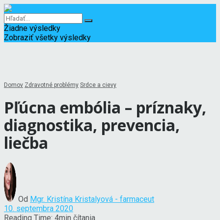
Žiadne výsledky
Zobraziť všetky výsledky
Domov
Zdravotné problémy
Srdce a cievy
Pľúcna embólia – príznaky,
diagnostika, prevencia,
liečba
Od
Mgr. Kristína Kristalyová - farmaceut
10. septembra 2020
Reading Time: 4min čítania