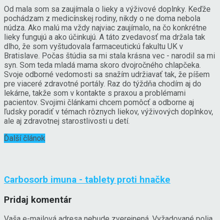
Od mala som sa zaujímala o lieky a výživové doplnky. Keďže
pochádzam z medicínskej rodiny, nikdy o ne doma nebola
núdza. Ako malú ma vždy najviac zaujímalo, na čo konkrétne
lieky fungujú a ako účinkujú. A táto zvedavosť ma držala tak
dlho, že som vyštudovala farmaceutickú fakultu UK v
Bratislave. Počas štúdia sa mi stala krásna vec - narodil sa mi
syn. Som teda mladá mama skoro dvojročného chlapčeka.
Svoje odborné vedomosti sa snažím udržiavať tak, že píšem
pre viaceré zdravotné portály. Raz do týždňa chodím aj do
lekárne, takže som v kontakte s praxou a problémami
pacientov. Svojimi článkami chcem pomôcť a odborne aj
ľudsky poradiť v témach rôznych liekov, výživových doplnkov,
ale aj zdravotnej starostlivosti u detí.
Ďalší článok
Carbosorb imuna - tablety proti hnačke
Pridaj komentár
Vaša e-mailová adresa nebude zverejnená.
Vyžadované polia