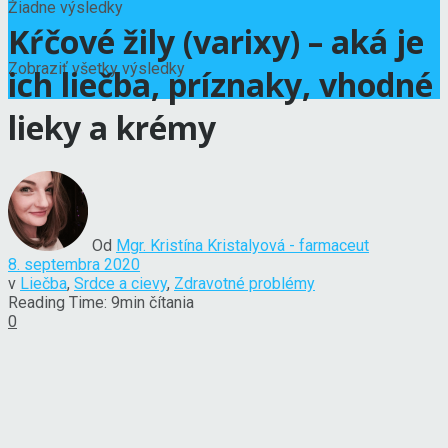
Žiadne výsledky
Kŕčové žily (varixy) – aká je
Zobraziť všetky výsledky
ich liečba, príznaky, vhodné
lieky a krémy
Od
Mgr. Kristína Kristalyová - farmaceut
8. septembra 2020
v
Liečba
,
Srdce a cievy
,
Zdravotné problémy
Reading Time: 9min čítania
0