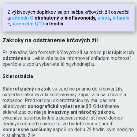
Z výživových doplnkov sa pri liečbe kŕčových žíl osvedčil
aj
vitamín C
obohatený o bioflavonoidy,
zinok
,
vitamín
E
,
koenzým Q10
a lecitín
.
Zákroky na odstránenie kŕčových žíl
Pri závažnejších formách kŕčových žíl sa môže
pristúpiť k ich
odstráneniu
. Lekár vás bude informovať ohľadom možností
operácie a spolu vyberiete tú najvhodnejšiu.
Sklerotizácia
Sklerotizačný roztok
sa vpichne priamo do kŕčovej žily,
následne látka vyvolá kontrolovaný zápal, žila sa uzavrie a
rozpadne. Pred každou sklerotizáciou by mal pacient
absolvovať
sonografické vyšetrenie žíl
. Odstránenie
sklerotizáciou
nie je invazívny ani náročný zákrok
,
vykonáva sa ambulantne a pacient môže ísť hneď domov.
Jediným obmedzením je to, že budete musieť nosiť
kompresné pančuchy
aspoň po dobu 72 hodín, kým nedôjde
k stiahnutiu žily.