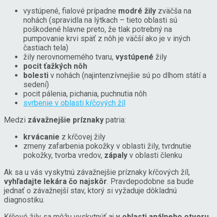
vystúpené, fialové prípadne
modré žily
zväčša na
nohách (spravidla na lýtkach – tieto oblasti sú
poškodené hlavne preto, že tlak potrebný na
pumpovanie krvi späť z nôh je väčší ako je v iných
častiach tela)
žily nerovnomerného tvaru,
vystúpené
žily
pocit ťažkých nôh
bolesti
v nohách (najintenzívnejšie sú po dlhom státí a
sedení)
pocit pálenia, pichania, puchnutia nôh
svrbenie v oblasti kŕčových žíl
Medzi
závažnejšie príznaky
patria:
krvácanie
z kŕčovej žily
zmeny zafarbenia pokožky v oblasti žily, tvrdnutie
pokožky, tvorba vredov,
zápaly
v oblasti členku
Ak sa u vás vyskytnú závažnejšie príznaky kŕčových žíl,
vyhľadajte lekára čo najskôr
. Pravdepodobne sa bude
jednať o závažnejší stav, ktorý si vyžaduje dôkladnú
diagnostiku.
Kŕčové žily sa môžu vyskytnúť aj
v oblasti análneho otvoru