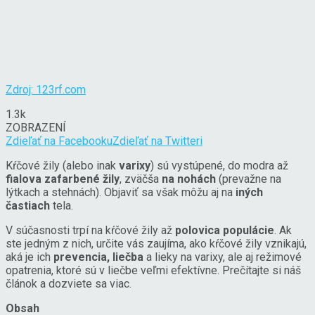
Zdroj: 123rf.com
1.3k
ZOBRAZENÍ
Zdieľať na Facebooku
Zdieľať na Twitteri
Kŕčové žily (alebo inak
varixy
) sú vystúpené, do modra až
fialova zafarbené žily
, zväčša
na nohách
(prevažne na
lýtkach a stehnách). Objaviť sa však môžu aj na
iných
častiach
tela.
V súčasnosti trpí na kŕčové žily až
polovica populácie
. Ak
ste jedným z nich, určite vás zaujíma, ako kŕčové žily vznikajú,
aká je ich
prevencia, liečba
a lieky na varixy, ale aj režimové
opatrenia, ktoré sú v liečbe veľmi efektívne. Prečítajte si náš
článok a dozviete sa viac.
Obsah