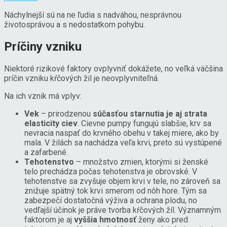
Náchylnejší sú na ne ľudia s nadváhou, nesprávnou
životosprávou a s nedostatkom pohybu.
Príčiny vzniku
Niektoré rizikové faktory ovplyvniť dokážete, no veľká väčšina
príčin vzniku kŕčových žil je neovplyvniteľná.
Na ich vznik má vplyv:
Vek
– prirodzenou
súčasťou starnutia je aj strata
elasticity ciev
. Cievne pumpy fungujú slabšie, krv sa
nevracia naspať do krvného obehu v takej miere, ako by
mala. V žilách sa nachádza veľa krvi, preto sú vystúpené
a zafarbené.
Tehotenstvo
– množstvo zmien, ktorými si ženské
telo prechádza počas tehotenstva je obrovské. V
tehotenstve sa zvyšuje objem krvi v tele, no zároveň sa
znižuje spätný tok krvi smerom od nôh hore. Tým sa
zabezpečí dostatočná výživa a ochrana plodu, no
vedľajší účinok je práve tvorba kŕčových žíl. Významným
faktorom je aj
vyššia hmotnosť
ženy ako pred