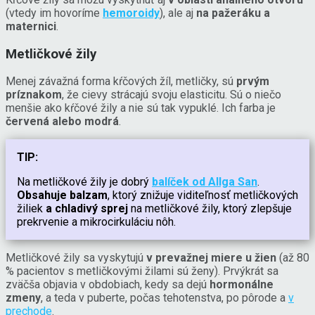
(vtedy im hovoríme
hemoroidy
), ale aj
na pažeráku a
maternici
.
Metličkové žily
Menej závažná forma kŕčových žíl, metličky, sú
prvým
príznakom
, že cievy strácajú svoju elasticitu. Sú o niečo
menšie ako kŕčové žily a nie sú tak vypuklé. Ich farba je
červená alebo modrá
.
TIP:
Na metličkové žily je dobrý
balíček od Allga San
.
Obsahuje balzam
, ktorý znižuje viditeľnosť metličkových
žiliek
a chladivý sprej
na metličkové žily, ktorý zlepšuje
prekrvenie a mikrocirkuláciu nôh.
Metličkové žily sa vyskytujú
v prevažnej miere u žien
(až 80
% pacientov s metličkovými žilami sú ženy). Prvýkrát sa
zväčša objavia v obdobiach, kedy sa dejú
hormonálne
zmeny
, a teda v puberte, počas tehotenstva, po pôrode a
v
prechode
.