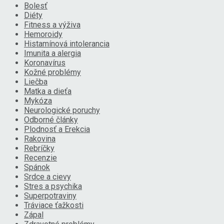
Bolesť
Diéty
Fitness a výživa
Hemoroidy
Histamínová intolerancia
Imunita a alergia
Koronavírus
Kožné problémy
Liečba
Matka a dieťa
Mykóza
Neurologické poruchy
Odborné články
Plodnosť a Erekcia
Rakovina
Rebríčky
Recenzie
Spánok
Srdce a cievy
Stres a psychika
Superpotraviny
Tráviace ťažkosti
Zápal