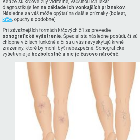
Keďže sú kŕčové žily viditeľné, väčšinou ich lekár
diagnostikuje len
na základe ich vonkajších príznakov
.
Následne sa váš môže opýtať na ďalšie príznaky (bolesť,
kŕče
, opuchy a podobne).
Pri závažnejších formách kŕčových žíl sa prevedie
sonografické vyšetrenie
. Špecialista následne posúdi, či sú
chlopne v žilách funkčné a či sa u vás nevyskytujú krvné
zrazeniny, ktoré by mohli byť nebezpečné. Sonografické
vyšetrenie je
bezbolestné a nie je časovo náročné
.