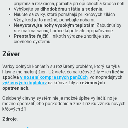
príjemná a relaxačná, pomáha pri opuchoch a kŕčoch nôh.
Vyhýbajte sa
dlhodobému státiu a sedeniu
.
Naučte sa cviky, ktoré pomáhajú pri kŕčových žilách.
Vždy, keď je to možné, pohybujte nohami.
Nevystavujte nohy vysokým teplotám
. Zabudnúť by
ste mali na saunu, horúce kúpele ale aj opaľovanie.
Prestaňte fajčiť
– nikotín výrazne zhoršuje stav
cievneho systému.
Záver
Varixy dolných končatín sú rozšírený problém, ktorý sa týka
hlavne (no nielen) žien. Už viete, čo na kŕčové žily – ich
liečba
spočíva
v nosení kompresných pančúch
, voľnopredajných
výživových doplnkov
na kŕčové žily a
režimových
opatreniach
.
Oslabený cievny systém nie je možné úplne vyliečiť, no je
možné spomaliť jeho poškodenie a znížiť riziku vzniku nových
kŕčových žíl.
Zdroje
: