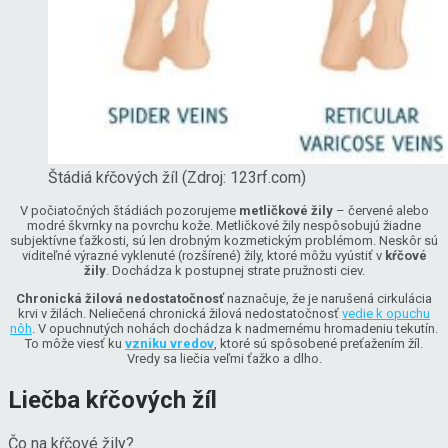
Štádiá kŕčových žíl (Zdroj: 123rf.com)
V počiatočných štádiách pozorujeme
metličkové žily
– červené alebo
modré škvrnky na povrchu kože. Metličkové žily nespôsobujú žiadne
subjektívne ťažkosti, sú len drobným kozmetickým problémom. Neskôr sú
viditeľné výrazné vyklenuté (rozšírené) žily, ktoré môžu vyústiť v
kŕčové
žily
. Dochádza k postupnej strate pružnosti ciev.
Chronická žilová nedostatočnosť
naznačuje, že je narušená cirkulácia
krvi v žilách. Neliečená chronická žilová nedostatočnosť
vedie k opuchu
nôh
. V opuchnutých nohách dochádza k nadmernému hromadeniu tekutín.
To môže viesť ku
vzniku vredov
, ktoré sú spôsobené preťažením žíl.
Vredy sa liečia veľmi ťažko a dlho.
Liečba kŕčových žíl
Čo na kŕčové žily?