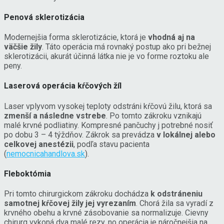
Penová sklerotizácia
Modernejšia forma sklerotizácie, ktorá je
vhodná aj na
väčšie žily
. Táto operácia má rovnaký postup ako pri bežnej
sklerotizácii, akurát účinná látka nie je vo forme roztoku ale
peny.
Laserová operácia kŕčových žíl
Laser vplyvom vysokej teploty odstráni kŕčovú žilu, ktorá sa
zmenší a následne vstrebe
. Po tomto zákroku vznikajú
malé krvné podliatiny. Kompresné pančuchy j potrebné nosiť
po dobu 3 – 4 týždňov. Zákrok sa prevádza
v lokálnej alebo
celkovej anestézii
, podľa stavu pacienta
(
nemocnicahandlova.sk
).
Fleboktómia
Pri tomto chirurgickom zákroku dochádza
k odstráneniu
samotnej kŕčovej žily jej vyrezaním
. Chorá žila sa vyradí z
krvného obehu a krvné zásobovanie sa normalizuje. Cievny
chirurg vykoná dva malé rezy, no operácia je náročnejšia na