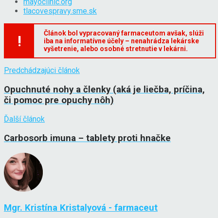
mayoclinic.org
tlacovespravy.sme.sk
Článok bol vypracovaný farmaceutom avšak, slúži
!
iba na informatívne účely – nenahrádza lekárske
vyšetrenie, alebo osobné stretnutie v lekárni.
Predchádzajúci článok
Opuchnuté nohy a členky (aká je liečba, príčina,
či pomoc pre opuchy nôh)
Ďalší článok
Carbosorb imuna – tablety proti hnačke
Mgr. Kristína Kristalyová - farmaceut