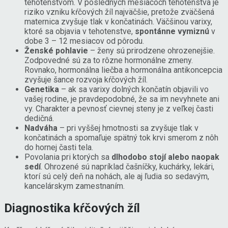
tehotenstvom. V posledných mesiacoch tehotenstva je
riziko vzniku kŕčových žíl najväčšie, pretože zväčšená
maternica zvyšuje tlak v končatinách. Väčšinou varixy,
ktoré sa objavia v tehotenstve,
spontánne vymiznú
v
dobe 3 – 12 mesiacov od pôrodu.
Ženské pohlavie
– ženy sú prirodzene ohrozenejšie.
Zodpovedné sú za to rôzne hormonálne zmeny.
Rovnako, hormonálna liečba a hormonálna antikoncepcia
zvyšuje šance rozvoja kŕčových žíl.
Genetika
– ak sa varixy dolných končatín objavili vo
vašej rodine, je pravdepodobné, že sa im nevyhnete ani
vy. Charakter a pevnosť cievnej steny je z veľkej časti
dedičná.
Nadváha
– pri vyššej hmotnosti sa zvyšuje tlak v
končatinách a spomaľuje spätný tok krvi smerom z nôh
do hornej časti tela.
Povolania pri ktorých sa
dlhodobo stojí alebo naopak
sedí
. Ohrozené sú napríklad čašníčky, kuchárky, lekári,
ktorí sú celý deň na nohách, ale aj ľudia so sedavým,
kancelárskym zamestnaním.
Diagnostika kŕčových žíl