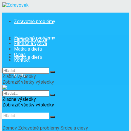
Zdravotné problémy
Zdravotné problémy
Fitness a výživa
Fitness a výživa
Matka a dieťa
O nás
Matka a dieťa
Kontakt
O nás
Žiadne výsledky
Zobraziť všetky výsledky
Kontakt
Žiadne výsledky
Zobraziť všetky výsledky
Domov
Zdravotné problémy
Srdce a cievy