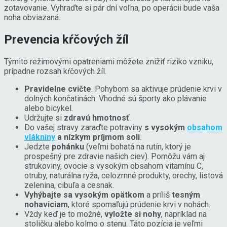
zotavovanie. Vyhraďte si pár dní voľna, po operácii bude vaša
noha obviazaná.
Prevencia kŕčových žíl
Týmito režimovými opatreniami môžete znížiť riziko vzniku,
prípadne rozsah kŕčových žíl.
Pravidelne cvičte
. Pohybom sa aktivuje prúdenie krvi v
dolných končatinách. Vhodné sú športy ako plávanie
alebo bicykel.
Udržujte si
zdravú hmotnosť
.
Do vašej stravy zaraďte potraviny
s vysokým
obsahom
vlákniny
a nízkym príjmom soli
.
Jedzte
pohánku
(veľmi bohatá na rutín, ktorý je
prospešný pre zdravie našich ciev). Pomôžu vám aj
strukoviny, ovocie s vysokým obsahom vitamínu C,
otruby, naturálna ryža, celozrnné produkty, orechy, listová
zelenina, cibuľa a cesnak.
Vyhýbajte sa vysokým opätkom
a príliš
tesným
nohaviciam
, ktoré spomaľujú prúdenie krvi v nohách.
Vždy keď je to možné,
vyložte si nohy
, napríklad na
stoličku alebo kolmo o stenu. Táto pozícia je veľmi