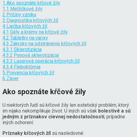
1
Ako spoznáte kŕčové žily
1.1
Metličkové žily
2
Príčiny vzniku
3
Diagnostika kŕčových žíl
4
Liečba kŕčových žíl
4.1
Gély a krémy na kŕčové žily
4.2
Tabletky na varixy
4.3
Zákroky na odstránenie kŕčových žíl
4.3.1
Sklerotizácia
4.3.2
Penová sklerotizácia
4.3.3
Laserová operácia kŕčových žíl
4.3.4
Fleboktómia
5
Prevencia kŕčových žíl
6
Záver
Ako spoznáte kŕčové žily
U niektorých ľudí sú kŕčové žily len estetický problém, ktorý
im nijako nekomplikuje život. U iných sú však
bolestivé a sú
jedným z príznakov cievnej nedostatočnosti
, prípadne
iných ochorení.
Príznaky kŕčových žíl
sú nasledovné: