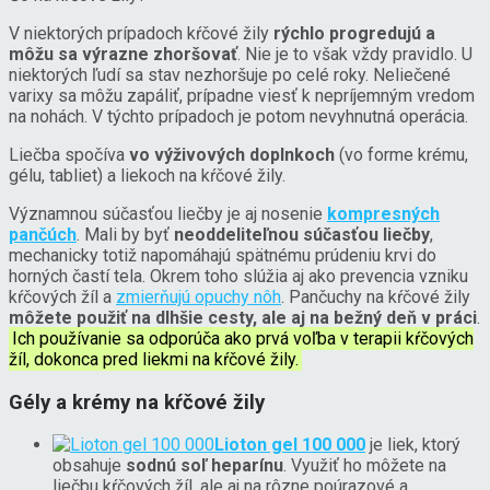
V niektorých prípadoch kŕčové žily
rýchlo progredujú a
môžu sa výrazne zhoršovať
. Nie je to však vždy pravidlo. U
niektorých ľudí sa stav nezhoršuje po celé roky. Neliečené
varixy sa môžu zapáliť, prípadne viesť k nepríjemným vredom
na nohách. V týchto prípadoch je potom nevyhnutná operácia.
Liečba spočíva
vo výživových doplnkoch
(vo forme krému,
gélu, tabliet) a liekoch na kŕčové žily.
Významnou súčasťou liečby je aj nosenie
kompresných
pančúch
. Mali by byť
neoddeliteľnou súčasťou liečby
,
mechanicky totiž napomáhajú spätnému prúdeniu krvi do
horných častí tela. Okrem toho slúžia aj ako prevencia vzniku
kŕčových žíl a
zmierňujú opuchy nôh
. Pančuchy na kŕčové žily
môžete použiť na dlhšie cesty, ale aj na bežný deň v práci
.
Ich používanie sa odporúča ako prvá voľba v terapii kŕčových
žíl, dokonca pred liekmi na kŕčové žily.
Gély a krémy na kŕčové žily
Lioton gel 100 000
je liek, ktorý
obsahuje
sodnú soľ heparínu
. Využiť ho môžete na
liečbu kŕčových žíl, ale aj na rôzne poúrazové a