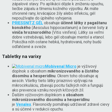
zápalové stavy. Po aplikácii dôjde k zníženiu opuchu,
liečbe zápalu a tlmeniu kožného výpotku. Ak máte
otvorené rany, krvácajúce žily alebo infekciu, gél
nepoužívajte do úplného vyhojenia.
PRIESSNITZ GÉL
obsahuje
účinné látky z pagaštanu
konského
(Aesculus hippocastanum) a červené listy
z
viniča hroznorodého
(Vitis vinifera). Látky sa veľmi
dobre vstrebávajú, lebo gél obsahuje mentol a etanol.
Pokožka nôh ostane hebká, hydratovaná, nohy budú
odľahčené a svieže.
Tabletky na varixy
Mobivenal Micro
je výživový
doplnok s obsahom
mikronizovaného a čistého
disomínu a hesperidínu
. Okrem toho obsahuje aj
aescín. Všetky tieto látky priaznivo vplývajú na
mikrocirkuláciu, zbavujú pocitu ťažkých nôh a fungujú
ako prevencia vzniku nových kŕčových žíl.
Ďalším výživovým doplnkom
s obsahom
mikronizovaného diosmínu a hesperidínu
je
Venalex
. Flavonoidy pomáhajú udržiavať zdravé cievy
a sú účinné v redukcii opuchu.