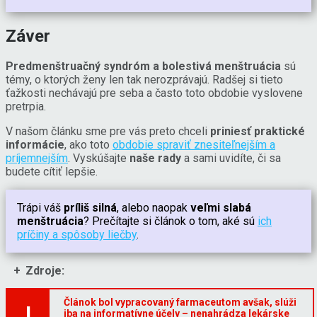
Záver
Predmenštruačný syndróm a bolestivá menštruácia
sú
témy, o ktorých ženy len tak nerozprávajú. Radšej si tieto
ťažkosti nechávajú pre seba a často toto obdobie vyslovene
pretrpia.
V našom článku sme pre vás preto chceli
priniesť praktické
informácie
, ako toto
obdobie spraviť znesiteľnejším a
príjemnejším
. Vyskúšajte
naše rady
a sami uvidíte, či sa
budete cítiť lepšie.
Trápi váš
príliš silná
, alebo naopak
veľmi slabá
menštruácia
? Prečítajte si článok o tom, aké sú
ich
príčiny a spôsoby liečby
.
Zdroje
:
Článok bol vypracovaný farmaceutom avšak, slúži
!
iba na informatívne účely – nenahrádza lekárske