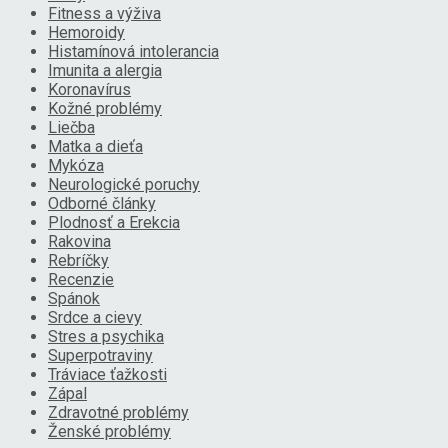
Fitness a výživa
Hemoroidy
Histamínová intolerancia
Imunita a alergia
Koronavírus
Kožné problémy
Liečba
Matka a dieťa
Mykóza
Neurologické poruchy
Odborné články
Plodnosť a Erekcia
Rakovina
Rebríčky
Recenzie
Spánok
Srdce a cievy
Stres a psychika
Superpotraviny
Tráviace ťažkosti
Zápal
Zdravotné problémy
Ženské problémy