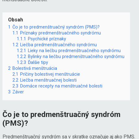
Obsah
1
Čo je to predmenštruačný syndróm (PMS)?
1.1
Príznaky predmenštruačného syndrómu
1.1.1
Psychické príznaky
1.2
Liečba predmenštruačného syndrómu
1.2.1
Lieky na liečbu predmenštruačného syndrómu
1.2.2
Bylinky na liečbu predmenštruačného syndrómu
1.2.3
Ďalšie tipy
2
Bolestivá menštruácia
2.1
Príčiny bolestivej menštruácie
2.2
Liečba menštruačnej bolesti
2.3
Domáce recepty na menštruačné bolesti
3
Záver
Čo je to predmenštruačný syndróm
(PMS)?
Predmenštruačný syndróm sa v skratke označuje aj ako PMS.