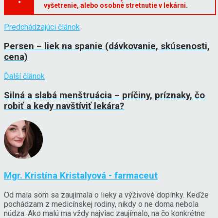
vyšetrenie, alebo osobné stretnutie v lekárni.
Predchádzajúci článok
Persen – liek na spanie (dávkovanie, skúsenosti,
cena)
Ďalší článok
Silná a slabá menštruácia – príčiny, príznaky, čo
robiť a kedy navštíviť lekára?
Mgr. Kristína Kristalyová - farmaceut
Od mala som sa zaujímala o lieky a výživové doplnky. Keďže
pochádzam z medicínskej rodiny, nikdy o ne doma nebola
núdza. Ako malú ma vždy najviac zaujímalo, na čo konkrétne