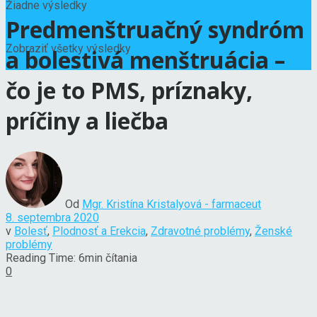
Žiadne výsledky
Predmenštruačný syndróm
Zobraziť všetky výsledky
a bolestivá menštruácia –
čo je to PMS, príznaky,
príčiny a liečba
Od
Mgr. Kristína Kristalyová - farmaceut
8. septembra 2020
v
Bolesť
,
Plodnosť a Erekcia
,
Zdravotné problémy
,
Ženské
problémy
Reading Time: 6min čítania
0