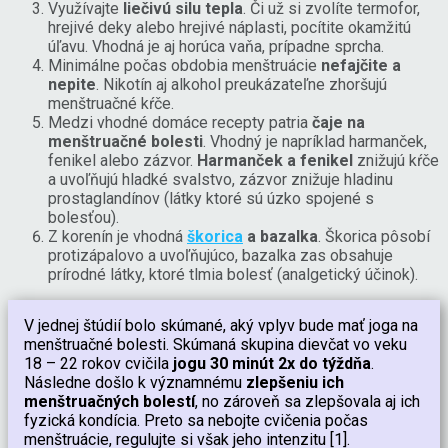
Využívajte
liečivú silu tepla
. Či už si zvolíte termofor,
hrejivé deky alebo hrejivé náplasti, pocítite okamžitú
úľavu. Vhodná je aj horúca vaňa, prípadne sprcha.
Minimálne počas obdobia menštruácie
nefajčite a
nepite
. Nikotín aj alkohol preukázateľne zhoršujú
menštruačné kŕče.
Medzi vhodné domáce recepty patria
čaje na
menštruačné bolesti
. Vhodný je napríklad harmanček,
fenikel alebo zázvor.
Harmanček a fenikel
znižujú kŕče
a uvoľňujú hladké svalstvo, zázvor znižuje hladinu
prostaglandínov (látky ktoré sú úzko spojené s
bolesťou).
Z korenín je vhodná
škorica
a bazalka
. Škorica pôsobí
protizápalovo a uvoľňujúco, bazalka zas obsahuje
prírodné látky, ktoré tlmia bolesť (analgetický účinok).
V jednej štúdií bolo skúmané, aký vplyv bude mať joga na
menštruačné bolesti. Skúmaná skupina dievčat vo veku
18 – 22 rokov cvičila
jogu 30 minút 2x do týždňa
.
Následne došlo k významnému
zlepšeniu ich
menštruačných bolestí
, no zároveň sa zlepšovala aj ich
fyzická kondícia. Preto sa nebojte cvičenia počas
menštruácie, regulujte si však jeho intenzitu [1].