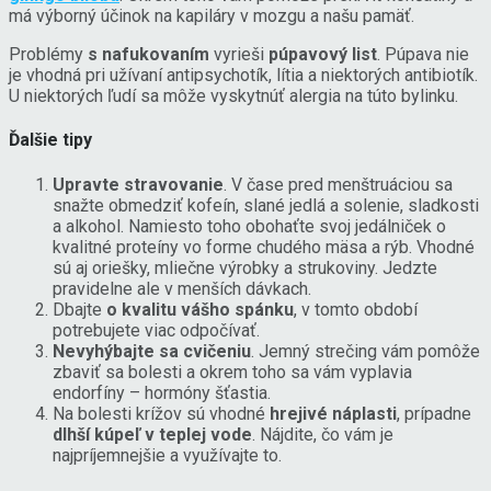
má výborný účinok na kapiláry v mozgu a našu pamäť.
Problémy
s nafukovaním
vyrieši
púpavový list
. Púpava nie
je vhodná pri užívaní antipsychotík, lítia a niektorých antibiotík.
U niektorých ľudí sa môže vyskytnúť alergia na túto bylinku.
Ďalšie tipy
Upravte stravovanie
. V čase pred menštruáciou sa
snažte obmedziť kofeín, slané jedlá a solenie, sladkosti
a alkohol. Namiesto toho obohaťte svoj jedálniček o
kvalitné proteíny vo forme chudého mäsa a rýb. Vhodné
sú aj oriešky, mliečne výrobky a strukoviny. Jedzte
pravidelne ale v menších dávkach.
Dbajte
o kvalitu vášho spánku
, v tomto období
potrebujete viac odpočívať.
Nevyhýbajte sa cvičeniu
. Jemný strečing vám pomôže
zbaviť sa bolesti a okrem toho sa vám vyplavia
endorfíny – hormóny šťastia.
Na bolesti krížov sú vhodné
hrejivé náplasti
, prípadne
dlhší kúpeľ v teplej vode
. Nájdite, čo vám je
najpríjemnejšie a využívajte to.