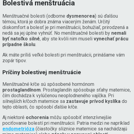
Bolestivá menštruácia
Menštruačné bolesti (odborne
dysmenorea
) sú ďalšou
témou, ktorá je dobra známa viacerým ženám. Určitý
diskomfort a bolesť je pri menštruácii, bohužiaľ, prirodzená a
nedá sa jej úplne vyhnúť. No menštruačné bolesti by
nemali
byť natoľko silné
, aby ste kvôli nim museli
vynechať prácu
prípadne školu
.
Ak máte príliš veľké bolesti pri menštruácii, prinášame vám
zopár tipov.
Príčiny bolestivej menštruácie
Menštruačné kŕče sú spôsobené hormónom
prostaglandínom
. Prostaglandín spôsobuje sťahy maternice,
čím dochádza k vylúčenou neoplodneného vajíčka. Pri
silnejších kŕčoch maternice sa
zastavuje prívod kyslíka
do
tejto oblasti, čo spôsobí ďalšie kŕče.
Aj niektoré
ochorenia
môžu spôsobiť intenzívnejšie
pociťovanie bolestí pri menštruácii. Patria medzi ne napríklad
endometrióza
(čiastočky sliznice maternice sa nachádzajú