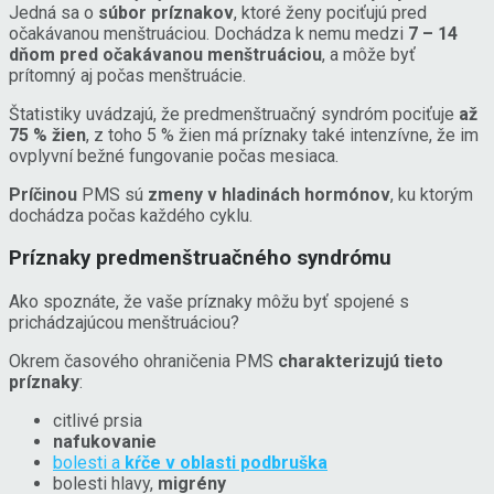
Jedná sa o
súbor príznakov
, ktoré ženy pociťujú pred
očakávanou menštruáciou. Dochádza k nemu medzi
7 – 14
dňom pred očakávanou menštruáciou
, a môže byť
prítomný aj počas menštruácie.
Štatistiky uvádzajú, že predmenštruačný syndróm pociťuje
až
75 % žien
, z toho 5 % žien má príznaky také intenzívne, že im
ovplyvní bežné fungovanie počas mesiaca.
Príčinou
PMS sú
zmeny v hladinách hormónov
, ku ktorým
dochádza počas každého cyklu.
Príznaky predmenštruačného syndrómu
Ako spoznáte, že vaše príznaky môžu byť spojené s
prichádzajúcou menštruáciou?
Okrem časového ohraničenia PMS
charakterizujú tieto
príznaky
:
citlivé prsia
nafukovanie
bolesti a
kŕče
v oblasti podbruška
bolesti hlavy,
migrény