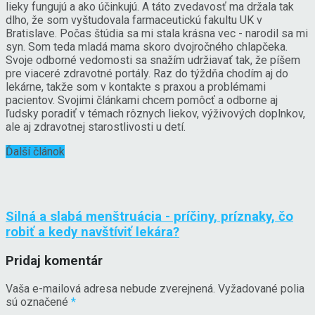
lieky fungujú a ako účinkujú. A táto zvedavosť ma držala tak
dlho, že som vyštudovala farmaceutickú fakultu UK v
Bratislave. Počas štúdia sa mi stala krásna vec - narodil sa mi
syn. Som teda mladá mama skoro dvojročného chlapčeka.
Svoje odborné vedomosti sa snažím udržiavať tak, že píšem
pre viaceré zdravotné portály. Raz do týždňa chodím aj do
lekárne, takže som v kontakte s praxou a problémami
pacientov. Svojimi článkami chcem pomôcť a odborne aj
ľudsky poradiť v témach rôznych liekov, výživových doplnkov,
ale aj zdravotnej starostlivosti u detí.
Ďalší článok
Silná a slabá menštruácia - príčiny, príznaky, čo
robiť a kedy navštíviť lekára?
Pridaj komentár
Vaša e-mailová adresa nebude zverejnená.
Vyžadované polia
sú označené
*