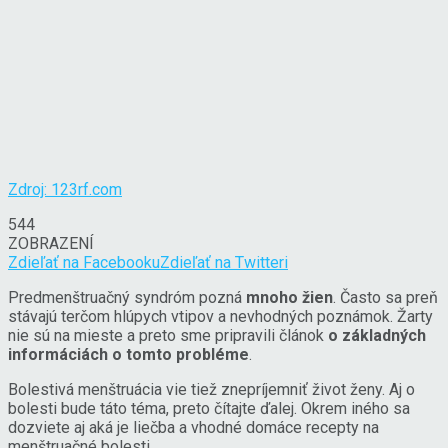
Zdroj: 123rf.com
544
ZOBRAZENÍ
Zdieľať na Facebooku
Zdieľať na Twitteri
Predmenštruačný syndróm pozná
mnoho žien
. Často sa preň
stávajú terčom hlúpych vtipov a nevhodných poznámok. Žarty
nie sú na mieste a preto sme pripravili článok
o základných
informáciách o tomto probléme
.
Bolestivá menštruácia vie tiež znepríjemniť život ženy. Aj o
bolesti bude táto téma, preto čítajte ďalej. Okrem iného sa
dozviete aj aká je liečba a vhodné domáce recepty na
menštruačné bolesti.