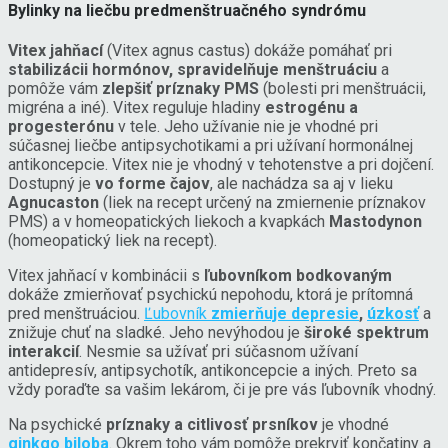
Bylinky na liečbu predmenštruačného syndrómu
Vitex jahňací
(Vitex agnus castus) dokáže pomáhať pri
stabilizácii hormónov, spravidelňuje menštruáciu
a
pomôže vám
zlepšiť príznaky PMS
(bolesti pri menštruácii,
migréna a iné). Vitex reguluje hladiny
estrogénu a
progesterónu
v tele. Jeho užívanie nie je vhodné pri
súčasnej liečbe antipsychotikami a pri užívaní hormonálnej
antikoncepcie. Vitex nie je vhodný v tehotenstve a pri dojčení.
Dostupný je
vo forme čajov
, ale nachádza sa aj v lieku
Agnucaston
(liek na recept určený na zmiernenie príznakov
PMS) a v homeopatických liekoch a kvapkách
Mastodynon
(homeopatický liek na recept).
Vitex jahňací v kombinácii s
ľubovníkom bodkovaným
dokáže zmierňovať psychickú nepohodu, ktorá je prítomná
pred menštruáciou.
Ľubovník
zmierňuje depresie
,
úzkosť
a
znižuje chuť na sladké. Jeho nevýhodou je
široké spektrum
interakcií
. Nesmie sa užívať pri súčasnom užívaní
antidepresív, antipsychotík, antikoncepcie a iných. Preto sa
vždy poraďte sa vašim lekárom, či je pre vás ľubovník vhodný.
Na psychické
príznaky a citlivosť prsníkov
je vhodné
ginkgo
biloba
. Okrem toho vám pomôže prekrviť končatiny a