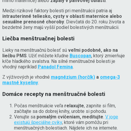
mimo maternice) alebo
zápaly v panvovej oblasti
.
Medzi rizikové faktory bolesti pri menštruácii patria aj
intrauterinné teliesko, cysty v oblasti maternice alebo
sexuálne prenosné choroby
. Dievčatá do 20. roku života a
bezdetné ženy majú vyšší podiel bolestivých menštruácii.
Liečba menštruačnej bolesti
Lieky na menštruačnú bolesť sú
veľmi podobné, ako na
liečbu PMS
. Užiť môžete kľudne
Buscopan
, ktorý zmierňuje
kŕče hladkého svalstva. Na silné menštruačné bolesti je
vhodný napríklad
Panadol Femina
.
Z výživových je vhodné
magnézium (horčík)
a
omega-3
mastné kyseliny
.
Domáce recepty na menštruačné bolesti
Počas menštruácie veľa
relaxujte
, zapnite si film,
začítajte sa do dobrej knihy, urobte si pohodu.
Venujte sa
pomalým cvičeniam, meditujte
.
V joge
existujú špeciálne cviky
, ktoré vám pomôžu pri
menštruačných bolestiach. Nájdete ich na internete.