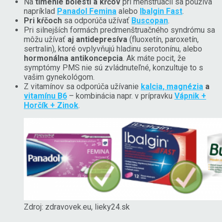
Na
tlmenie bolesti a kŕčov
pri menštruácii sa používa
napríklad
Panadol Femina
alebo
Ibalgin Fast
.
Pri kŕčoch
sa odporúča užívať
Buscopan
.
Pri silnejších formách predmenštruačného syndrómu sa
môžu užívať
aj antidepresíva
(fluoxetín, paroxetín,
sertralin), ktoré ovplyvňujú hladinu serotonínu, alebo
hormonálna antikoncepcia
. Ak máte pocit, že
symptómy PMS nie sú zvládnuteľné, konzultuje to s
vašim gynekológom.
Z vitamínov sa odporúča užívanie
kalcia, magnézia
a
vitamínu B6
– kombinácia napr. v prípravku
Vápnik +
Horčík + Zinok
.
Zdroj: zdravovek.eu, lieky24.sk