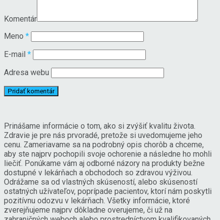
Komentár
Meno
*
E-mail
*
Adresa webu
Prinášame informácie o tom, ako si zvýšiť kvalitu života.
Zdravie je pre nás prvoradé, pretože si uvedomujeme jeho
cenu. Zameriavame sa na podrobný opis chorôb a chceme,
aby ste najprv pochopili svoje ochorenie a následne ho mohli
liečiť. Ponúkame vám aj odborné názory na produkty bežne
dostupné v lekárňach a obchodoch so zdravou výživou.
Odrážame sa od vlastných skúseností, alebo skúseností
ostatných užívateľov, poprípade pacientov, ktorí nám poskytli
pozitívnu odozvu v lekárňach. Všetky informácie, ktoré
zverejňujeme najprv dôkladne overujeme, či už na
zahraničných weboch alebo prostredníctvom kvalifikovaných