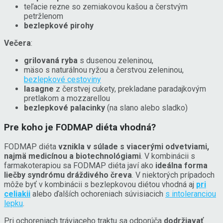
teľacie rezne so zemiakovou kašou a čerstvým
petržlenom
bezlepkové pirohy
Večera
:
grilovaná ryba
s dusenou zeleninou,
mäso s naturálnou ryžou a čerstvou zeleninou,
bezlepkové cestoviny
lasagne
z čerstvej cukety, prekladane paradajkovým
pretlakom a mozzarellou
bezlepkové palacinky
(na slano alebo sladko)
Pre koho je FODMAP diéta vhodná?
FODMAP diéta
vznikla v súlade s viacerými odvetviami,
najmä medicínou a biotechnológiami
. V kombinácii s
farmakoterapiou sa FODMAP diéta javí ako
ideálna forma
liečby syndrómu dráždivého čreva
. V niektorých prípadoch
môže byť v kombinácii s bezlepkovou diétou vhodná aj
pri
celiakii
alebo ďalších ochoreniach súvisiacich
s intoleranciou
lepku
.
Pri ochoreniach tráviaceho traktu sa odporúča
dodržiavať