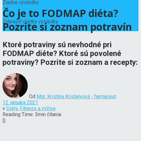
Žiadne výsledky
Čo je to FODMAP diéta?
Zobraziť všetky výsledky
Pozrite si zoznam potravín
Ktoré potraviny sú nevhodné pri
FODMAP diéte? Ktoré sú povolené
potraviny? Pozrite si zoznam a recepty:
Od
Mgr. Kristína Kristalyová - farmaceut
12. januára 2021
v
Diéty
,
Fitness a výživa
Reading Time: 3min čítania
0