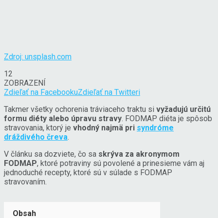
Zdroj: unsplash.com
12
ZOBRAZENÍ
Zdieľať na Facebooku
Zdieľať na Twitteri
Takmer všetky ochorenia tráviaceho traktu si
vyžadujú určitú
formu diéty alebo úpravu stravy
. FODMAP diéta je spôsob
stravovania, ktorý je
vhodný najmä pri
syndróme
dráždivého čreva
.
V článku sa dozviete, čo sa
skrýva za akronymom
FODMAP
, ktoré potraviny sú povolené a prinesieme vám aj
jednoduché recepty, ktoré sú v súlade s FODMAP
stravovaním.
Obsah