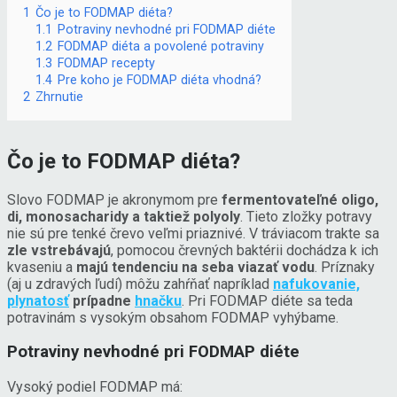
1
Čo je to FODMAP diéta?
1.1
Potraviny nevhodné pri FODMAP diéte
1.2
FODMAP diéta a povolené potraviny
1.3
FODMAP recepty
1.4
Pre koho je FODMAP diéta vhodná?
2
Zhrnutie
Čo je to FODMAP diéta?
Slovo FODMAP je akronymom pre
fermentovateľné oligo,
di, monosacharidy a taktiež polyoly
. Tieto zložky potravy
nie sú pre tenké črevo veľmi priaznivé. V tráviacom trakte sa
zle vstrebávajú
, pomocou črevných baktérii dochádza k ich
kvaseniu a
majú tendenciu na seba viazať vodu
. Príznaky
(aj u zdravých ľudí) môžu zahŕňať napríklad
nafukovanie,
plynatosť
prípadne
hnačku
.
Pri FODMAP diéte sa teda
potravinám s vysokým obsahom FODMAP vyhýbame.
Potraviny nevhodné pri FODMAP diéte
Vysoký podiel FODMAP má: