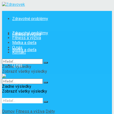
Zdravotné problémy
Zdravotné problémy
Fitness a výživa
Fitness a výživa
Matka a dieťa
O nás
Matka a dieťa
Kontakt
O nás
Žiadne výsledky
Zobraziť všetky výsledky
Kontakt
Žiadne výsledky
Zobraziť všetky výsledky
Domov
Fitness a výživa
Diéty