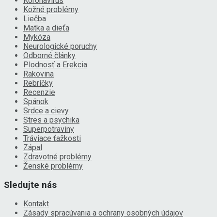
Koronavírus
Kožné problémy
Liečba
Matka a dieťa
Mykóza
Neurologické poruchy
Odborné články
Plodnosť a Erekcia
Rakovina
Rebríčky
Recenzie
Spánok
Srdce a cievy
Stres a psychika
Superpotraviny
Tráviace ťažkosti
Zápal
Zdravotné problémy
Ženské problémy
Sledujte nás
Kontakt
Zásady spracúvania a ochrany osobných údajov