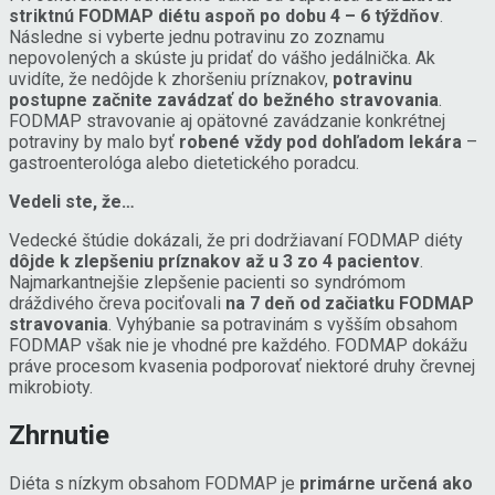
striktnú FODMAP diétu aspoň po dobu 4 – 6 týždňov
.
Následne si vyberte jednu potravinu zo zoznamu
nepovolených a skúste ju pridať do vášho jedálnička. Ak
uvidíte, že nedôjde k zhoršeniu príznakov,
potravinu
postupne začnite zavádzať do bežného stravovania
.
FODMAP stravovanie aj opätovné zavádzanie konkrétnej
potraviny by malo byť
robené vždy pod dohľadom lekára
–
gastroenterológa alebo dietetického poradcu.
Vedeli ste, že…
Vedecké štúdie dokázali, že pri dodržiavaní FODMAP diéty
dôjde k zlepšeniu príznakov až u 3 zo 4 pacientov
.
Najmarkantnejšie zlepšenie pacienti so syndrómom
dráždivého čreva pociťovali
na 7 deň od začiatku FODMAP
stravovania
. Vyhýbanie sa potravinám s vyšším obsahom
FODMAP však nie je vhodné pre každého. FODMAP dokážu
práve procesom kvasenia podporovať niektoré druhy črevnej
mikrobioty.
Zhrnutie
Diéta s nízkym obsahom FODMAP je
primárne určená ako