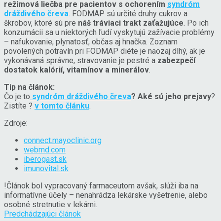
režimová liečba pre pacientov s ochorením
syndróm
dráždivého čreva
. FODMAP sú určité druhy cukrov a
škrobov, ktoré sú pre
náš tráviaci trakt zaťažujúce
. Po ich
konzumácii sa u niektorých ľudí vyskytujú zažívacie problémy
– nafukovanie, plynatosť, občas aj hnačka. Zoznam
povolených potravín pri FODMAP diéte je naozaj dlhý, ak je
vykonávaná správne, stravovanie je pestré a
zabezpečí
dostatok kalórií, vitamínov a minerálov
.
Tip na článok:
Čo je to
syndróm dráždivého čreva
? Aké sú jeho prejavy
?
Zistíte ?
v tomto článku
.
Zdroje:
connect.mayoclinic.org
webmd.com
iberogast.sk
imunovital.sk
!
Článok bol vypracovaný farmaceutom avšak, slúži iba na
informatívne účely – nenahrádza lekárske vyšetrenie, alebo
osobné stretnutie v lekárni.
Predchádzajúci článok