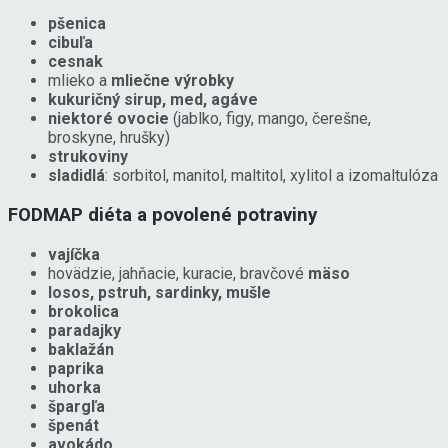
pšenica
cibuľa
cesnak
mlieko a
mliečne výrobky
kukuričný sirup, med, agáve
niektoré ovocie
(jablko, figy, mango, čerešne,
broskyne, hrušky)
strukoviny
sladidlá
: sorbitol, manitol, maltitol, xylitol a izomaltulóza
FODMAP diéta a povolené potraviny
vajíčka
hovädzie, jahňacie, kuracie, bravčové
mäso
losos, pstruh, sardinky, mušle
brokolica
paradajky
baklažán
paprika
uhorka
špargľa
špenát
avokádo