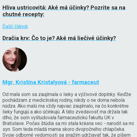
Hliva ustricovitá: Aké má účinky? Pozrite sa na
chutné recepty:
Ďalší článok
Dračia krv: Čo to je? Aké má liečivé účinky?
Mgr. Kristína Kristalyová - farmaceut
Od mala som sa zaujímala o lieky a výživové doplnky. Keďže
pochádzam z medicínskej rodiny, nikdy o ne doma nebola
núdza. Ako malú ma vždy najviac zaujímalo, na čo konkrétne
lieky fungujú a ako účinkujú. A táto zvedavosť ma držala tak
dlho, že som vyštudovala farmaceutickú fakultu UK v
Bratislave. Počas štúdia sa mi stala krásna vec - narodil sa mi
syn. Som teda mladá mama skoro dvojročného chlapčeka.
Svoje odborné vedomosti sa snažím udržiavať tak, že píšem