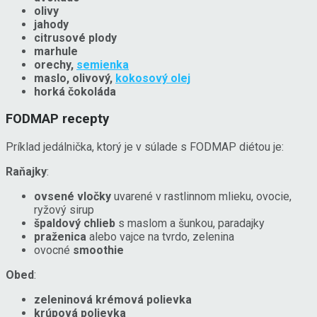
olivy
jahody
citrusové plody
marhule
orechy,
semienka
maslo, olivový,
kokosový olej
horká čokoláda
FODMAP recepty
Príklad jedálnička, ktorý je v súlade s FODMAP diétou je:
Raňajky
:
ovsené vločky
uvarené v rastlinnom mlieku, ovocie,
ryžový sirup
špaldový chlieb
s maslom a šunkou, paradajky
praženica
alebo vajce na tvrdo, zelenina
ovocné
smoothie
Obed
:
zeleninová krémová polievka
krúpová polievka