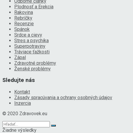
Odborné články
Plodnosť a Erekcia
Rakovina
Rebríčky
Recenzie
Spánok
Srdce a cievy
Stres a psychika
Superpotraviny
Tráviace ťažkosti
Zápal
Zdravotné problémy
Ženské problémy
Sledujte nás
Kontakt
Zásady spracúvania a ochrany osobných údajov
Inzercia
© 2020 Zdravovek.eu
Žiadne výsledky