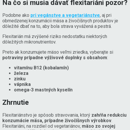
Na čo si musia dávať flexitariáni pozor?
Podobne ako
pri vegánstve a vegetariánstve
, aj pri
obmedzenej konzumácii mäsa a živočíšnych produktov je
dôležité dbať na to, aby bola strava vyvážená a pestrá.
Flexitarián má zvýšené riziko nedostatku niektorých
dôležitých mikronutrientov.
Preto ak konzumujete mäso veľmi zriedka, vyberajte si
potraviny prípadne výživové doplnky s obsahom
:
vitamínu B12 (kobalamín)
železa
zinku
vápnika
omega-3 mastných kyselín
Zhrnutie
Flexitariánstvo je spôsob stravovania, ktorý
zahŕňa redukciu
konzumácie mäsa, prípadne živočíšnych výrobkov
.
Flexitariáni, na rozdiel od vegetariánov,
mäso zo svojej