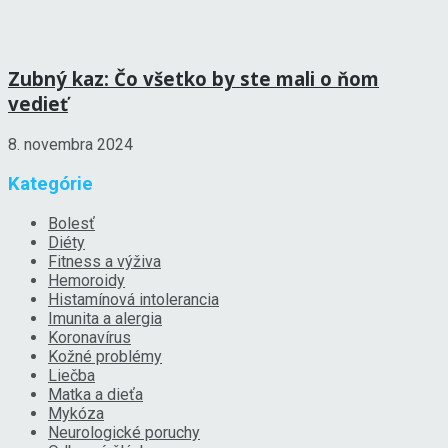
Zubný kaz: Čo všetko by ste mali o ňom
vedieť
8. novembra 2024
Kategórie
Bolesť
Diéty
Fitness a výživa
Hemoroidy
Histamínová intolerancia
Imunita a alergia
Koronavírus
Kožné problémy
Liečba
Matka a dieťa
Mykóza
Neurologické poruchy