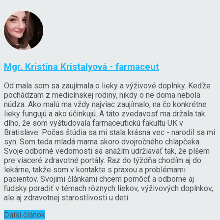
Mgr. Kristína Kristalyová - farmaceut
Od mala som sa zaujímala o lieky a výživové doplnky. Keďže
pochádzam z medicínskej rodiny, nikdy o ne doma nebola
núdza. Ako malú ma vždy najviac zaujímalo, na čo konkrétne
lieky fungujú a ako účinkujú. A táto zvedavosť ma držala tak
dlho, že som vyštudovala farmaceutickú fakultu UK v
Bratislave. Počas štúdia sa mi stala krásna vec - narodil sa mi
syn. Som teda mladá mama skoro dvojročného chlapčeka.
Svoje odborné vedomosti sa snažím udržiavať tak, že píšem
pre viaceré zdravotné portály. Raz do týždňa chodím aj do
lekárne, takže som v kontakte s praxou a problémami
pacientov. Svojimi článkami chcem pomôcť a odborne aj
ľudsky poradiť v témach rôznych liekov, výživových doplnkov,
ale aj zdravotnej starostlivosti u detí.
Ďalší článok