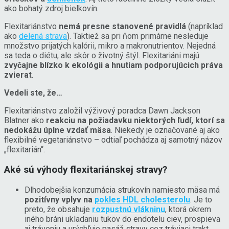
ako bohatý zdroj bielkovín.
Flexitariánstvo
nemá presne stanovené pravidlá
(napríklad
ako
delená strava
). Taktiež sa pri ňom primárne nesleduje
množstvo prijatých kalórii, mikro a makronutrientov. Nejedná
sa teda o diétu, ale skôr o životný štýl. Flexitariáni majú
zvyčajne blízko k ekológii a hnutiam podporujúcich práva
zvierat
.
Vedeli ste, že…
Flexitariánstvo založil výživový poradca Dawn Jackson
Blatner ako
reakciu na požiadavku niektorých ľudí, ktorí sa
nedokážu úplne vzdať mäsa
. Niekedy je označované aj ako
flexibilné vegetariánstvo – odtiaľ pochádza aj samotný názov
„flexitarián“.
Aké sú výhody flexitariánskej stravy?
Dlhodobejšia konzumácia strukovín namiesto mäsa má
pozitívny vplyv na
pokles HDL cholesterolu
. Je to
preto, že obsahuje
rozpustnú vlákninu
, ktorá okrem
iného bráni ukladaniu tukov do endotelu ciev, prospieva
aj tráveniu a urýchľuje pasáž stravy cez tráviaci trakt.