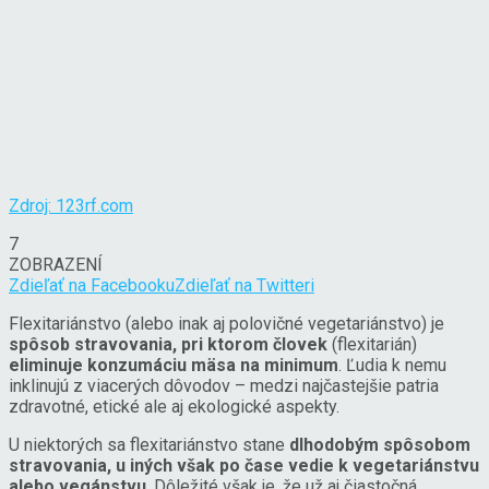
Zdroj: 123rf.com
7
ZOBRAZENÍ
Zdieľať na Facebooku
Zdieľať na Twitteri
Flexitariánstvo (alebo inak aj polovičné vegetariánstvo) je
spôsob stravovania, pri ktorom človek
(flexitarián)
eliminuje konzumáciu mäsa na minimum
. Ľudia k nemu
inklinujú z viacerých dôvodov – medzi najčastejšie patria
zdravotné, etické ale aj ekologické aspekty.
U niektorých sa flexitariánstvo stane
dlhodobým spôsobom
stravovania, u iných však po čase vedie k vegetariánstvu
alebo vegánstvu
. Dôležité však je, že už aj čiastočná