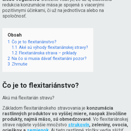
redukcia konzumácie mäsa je spojená s viacerými
pozitívnymi účinkami, či už na jednotlivca alebo na
spoločnosť.
Obsah
1
Čo je to flexitariánstvo?
1.1
Aké sú výhody flexitariánskej stravy?
1.2
Flexitariánska strava – príklady
2
Na čo si musia dávať flexitariáni pozor?
3
Zhrnutie
Čo je to flexitariánstvo?
Akú má flexitarián stravu?
Základom flexitariánskeho stravovania je
konzumácia
rastlinných produktov vo vyššej miere, naopak živočíšne
produkty, najmä mäso, sú obmedzované
. Vo flexitariánskej
strave nájdete vyššie množstvo
strukovín
, zeleniny, ovocia,
orieškov a
semienok
. Aj tieto rastlinné zložky vedia slúžiť