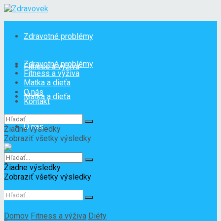
Zdravotné problémy
Zdravotné problémy
Fitness a výživa
Fitness a výživa
Matka a dieťa
O nás
Matka a dieťa
Kontakt
O nás
Žiadne výsledky
Zobraziť všetky výsledky
Kontakt
Žiadne výsledky
Zobraziť všetky výsledky
Domov
Fitness a výživa
Diéty