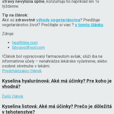
stravy nevylúčia úplne
, konzumujú ho napríklad len 1x
týždenne.
Tip na článok:
Aké sú
zdravotné
výhody vegetariánstva
? Predlžuje
vegetariánstvo život? Prečítajte si viac ?
v tomto článku
.
Zdroje:
healthline.com
bbcgoodfood.com
!
Článok bol vypracovaný farmaceutom avšak, slúži iba na
informatívne účely – nenahrádza lekárske vyšetrenie, alebo
osobné stretnutie v lekárni.
Predchádzajúci článok
Kyselina hyalurónová: Aké má účinky? Pre koho je
vhodná?
Ďalší článok
Kyselina listová: Aké má účinky? Prečo je dôležitá
v tehotenstve?