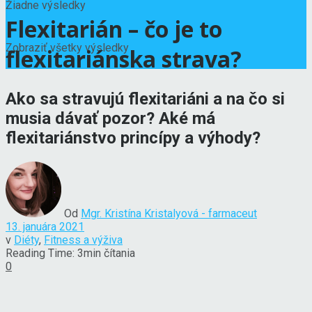
Žiadne výsledky
Flexitarián – čo je to
Zobraziť všetky výsledky
flexitariánska strava?
Ako sa stravujú flexitariáni a na čo si
musia dávať pozor? Aké má
flexitariánstvo princípy a výhody?
Od
Mgr. Kristína Kristalyová - farmaceut
13. januára 2021
v
Diéty
,
Fitness a výživa
Reading Time: 3min čítania
0