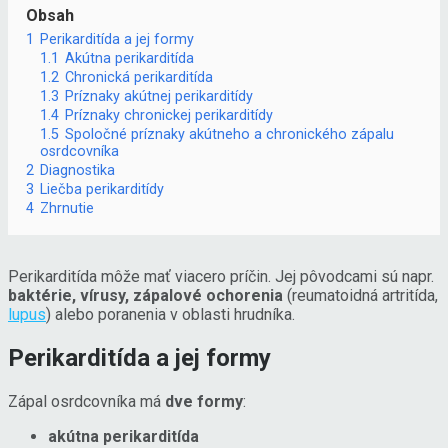
Obsah
1
Perikarditída a jej formy
1.1
Akútna perikarditída
1.2
Chronická perikarditída
1.3
Príznaky akútnej perikarditídy
1.4
Príznaky chronickej perikarditídy
1.5
Spoločné príznaky akútneho a chronického zápalu
osrdcovníka
2
Diagnostika
3
Liečba perikarditídy
4
Zhrnutie
Perikarditída môže mať viacero príčin. Jej pôvodcami sú napr.
baktérie, vírusy, zápalové ochorenia
(reumatoidná artritída,
lupus
) alebo poranenia v oblasti hrudníka.
Perikarditída a jej formy
Zápal osrdcovníka má
dve formy
:
akútna perikarditída