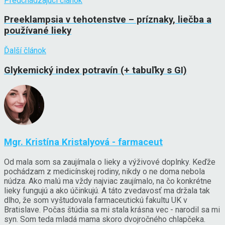
Predchádzajúci článok
Preeklampsia v tehotenstve – príznaky, liečba a
používané lieky
Ďalší článok
Glykemický index potravín (+ tabuľky s GI)
Mgr. Kristína Kristalyová - farmaceut
Od mala som sa zaujímala o lieky a výživové doplnky. Keďže
pochádzam z medicínskej rodiny, nikdy o ne doma nebola
núdza. Ako malú ma vždy najviac zaujímalo, na čo konkrétne
lieky fungujú a ako účinkujú. A táto zvedavosť ma držala tak
dlho, že som vyštudovala farmaceutickú fakultu UK v
Bratislave. Počas štúdia sa mi stala krásna vec - narodil sa mi
syn. Som teda mladá mama skoro dvojročného chlapčeka.