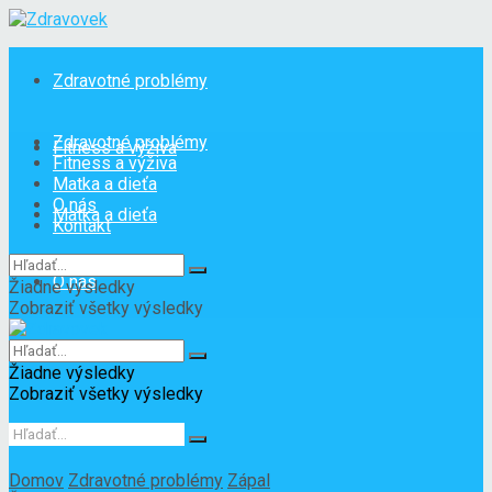
Zdravotné problémy
Zdravotné problémy
Fitness a výživa
Fitness a výživa
Matka a dieťa
O nás
Matka a dieťa
Kontakt
O nás
Žiadne výsledky
Zobraziť všetky výsledky
Kontakt
Žiadne výsledky
Zobraziť všetky výsledky
Domov
Zdravotné problémy
Zápal