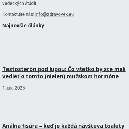
vedeckých štúdií.
Kontaktujte nás:
info@zdravovek.eu
Najnovšie články
Testosterón pod lupou: Čo všetko by ste mali
vedieť o tomto (nielen) mužskom hormóne
1. júla 2025
Análna fisúra – keď je každá návšteva toalety