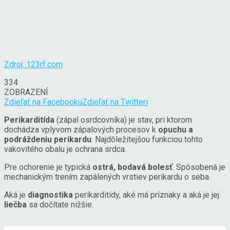
Zdroj: 123rf.com
334
ZOBRAZENÍ
Zdieľať na Facebooku
Zdieľať na Twitteri
Perikarditída
(zápal osrdcovníka) je stav, pri ktorom
dochádza vplyvom zápalových procesov k
opuchu a
podráždeniu perikardu
. Najdôležitejšou funkciou tohto
vakovitého obalu je ochrana srdca.
Pre ochorenie je typická
ostrá, bodavá bolesť
. Spôsobená je
mechanickým trením zapálených vrstiev perikardu o seba.
Aká je
diagnostika
perikarditídy, aké má príznaky a aká je jej
liečba
sa dočítate nižšie.