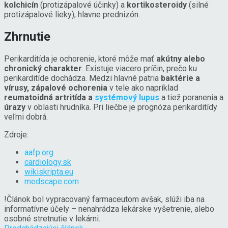
kolchicín
(protizápalové účinky) a
kortikosteroidy
(silné
protizápalové lieky), hlavne prednizón.
Zhrnutie
Perikarditída je ochorenie, ktoré môže mať
akútny alebo
chronický charakter
. Existuje viacero príčin, prečo ku
perikarditíde dochádza. Medzi hlavné patria
baktérie a
vírusy, zápalové ochorenia
v tele ako napríklad
reumatoidná artritída a
systémový lupus
a tiež poranenia a
úrazy
v oblasti hrudníka. Pri liečbe je prognóza perikarditídy
veľmi dobrá.
Zdroje:
aafp.org
cardiology.sk
wikiskripta.eu
medscape.com
!
Článok bol vypracovaný farmaceutom avšak, slúži iba na
informatívne účely – nenahrádza lekárske vyšetrenie, alebo
osobné stretnutie v lekárni.