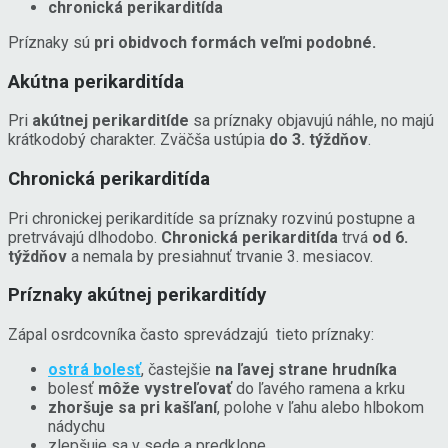
chronická perikarditída
Príznaky sú
pri obidvoch formách veľmi podobné.
Akútna perikarditída
Pri
akútnej perikarditíde
sa príznaky objavujú náhle, no majú
krátkodobý charakter. Zväčša ustúpia
do 3. týždňov
.
Chronická perikarditída
Pri chronickej perikarditíde sa príznaky rozvinú postupne a
pretrvávajú dlhodobo.
Chronická perikarditída
trvá
od 6.
týždňov
a nemala by presiahnuť trvanie 3. mesiacov.
Príznaky akútnej perikarditídy
Zápal osrdcovníka často sprevádzajú tieto príznaky:
ostrá bolesť
, častejšie
na ľavej strane hrudníka
bolesť
môže vystreľovať
do ľavého ramena a krku
zhoršuje sa pri kašľaní
, polohe v ľahu alebo hlbokom
nádychu
zlepšuje sa v sede a predklone