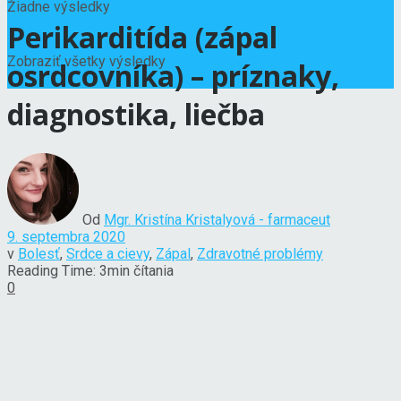
Žiadne výsledky
Perikarditída (zápal
Zobraziť všetky výsledky
osrdcovníka) – príznaky,
diagnostika, liečba
Od
Mgr. Kristína Kristalyová - farmaceut
9. septembra 2020
v
Bolesť
,
Srdce a cievy
,
Zápal
,
Zdravotné problémy
Reading Time: 3min čítania
0