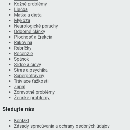
Kožné problémy
Liečba
Matka a dieťa
Mykóza
Neurologické poruchy
Odborné články
Plodnosť a Erekcia
Rakovina
Rebríčky
Recenzie
Spánok
Srdce a cievy
Stres a psychika
Superpotraviny
Tráviace ťažkosti
Zápal
Zdravotné problémy
Ženské problémy
Sledujte nás
Kontakt
Zásady spracúvania a ochrany osobných údajov