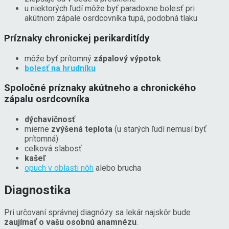
u niektorých ľudí môže byť paradoxne bolesť pri
akútnom zápale osrdcovníka tupá, podobná tlaku
Príznaky chronickej perikarditídy
môže byť prítomný
zápalový výpotok
bolesť na hrudníku
Spoločné príznaky akútneho a chronického
zápalu osrdcovníka
dýchavičnosť
mierne
zvýšená teplota
(u starých ľudí nemusí byť
prítomná)
celková slabosť
kašeľ
opuch v oblasti nôh
alebo brucha
Diagnostika
Pri určovaní správnej diagnózy sa lekár najskôr bude
zaujímať o vašu osobnú anamnézu
.