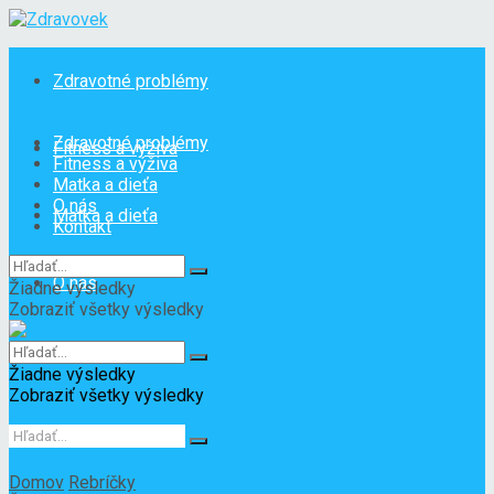
Zdravotné problémy
Zdravotné problémy
Fitness a výživa
Fitness a výživa
Matka a dieťa
O nás
Matka a dieťa
Kontakt
O nás
Žiadne výsledky
Zobraziť všetky výsledky
Kontakt
Žiadne výsledky
Zobraziť všetky výsledky
Domov
Rebríčky