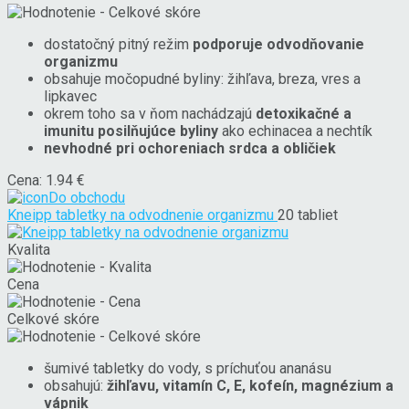
dostatočný pitný režim
podporuje odvodňovanie
organizmu
obsahuje močopudné byliny: žihľava, breza, vres a
lipkavec
okrem toho sa v ňom nachádzajú
detoxikačné a
imunitu posilňujúce byliny
ako echinacea a nechtík
nevhodné pri ochoreniach srdca a obličiek
Cena: 1.94 €
Do obchodu
Kneipp tabletky na odvodnenie organizmu
20 tabliet
Kvalita
Cena
Celkové skóre
šumivé tabletky do vody, s príchuťou ananásu
obsahujú:
žihľavu, vitamín C, E, kofeín, magnézium a
vápnik