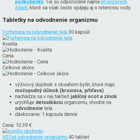
podkolienky
. Tie sú odporúčané najmä
pri kŕčových
žilách
, ktoré sa však často spájajú aj s retenciou vody.
Tabletky na odvodnenie organizmu
Forfemina na odvodnenie tela
30 kapsúl
Kvalita
Cena
Celkové skóre
výživový doplnok s obsahom bylín, ktoré majú
močopudný účinok (brusnica, pŕhľava)
nachádza sa v nej taktiež
jablčný ocot a zinok
urýchľuje
detoxikáciu
organizmu, vhodné na
odvodnenie
tela
dávkovanie: 1 kapsula denne
Cena: 10.39 €
Do obchodu
H2Out odvodnenie organizmu
40 tabliet