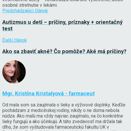
osobné stretnutie v lekárni.
Predchádzajúci článok
Autizmus u detí – príčiny, príznaky + orientačný
test
Ďalší článok
Ako sa zbaviť akné? Čo pomôže? Aké má príčiny?
Mgr. Kristína Kristalyová - farmaceut
Od mala som sa zaujímala o lieky a výživové doplnky. Keďže
pochádzam z medicínskej rodiny, nikdy o ne doma nebola
núdza. Ako malú ma vždy najviac zaujímalo, na čo konkrétne
lieky fungujú a ako účinkujú. A táto zvedavosť ma držala tak
dlho, že som vyštudovala farmaceutickú fakultu UK v