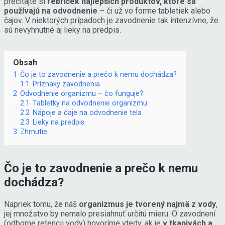
prečítajte si
rebríček najlepších produktov, ktoré sa
používajú na odvodnenie
– či už vo forme tabletiek alebo
čajov. V niektorých prípadoch je zavodnenie tak intenzívne, že
sú nevyhnutné aj lieky na predpis.
Obsah
1
Čo je to zavodnenie a prečo k nemu dochádza?
1.1
Príznaky zavodnenia
2
Odvodnenie organizmu – čo funguje?
2.1
Tabletky na odvodnenie organizmu
2.2
Nápoje a čaje na odvodnenie tela
2.3
Lieky na predpis
3
Zhrnutie
Čo je to zavodnenie a prečo k nemu
dochádza?
Napriek tomu, že náš
organizmus je tvorený najmä z vody
,
jej množstvo by nemalo presiahnuť určitú mieru. O zavodnení
(odborne retencii vody) hovoríme vtedy, ak je
v tkanivách a