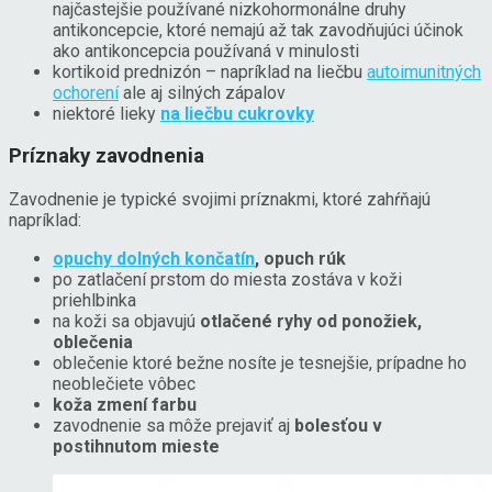
najčastejšie používané nizkohormonálne druhy
antikoncepcie, ktoré nemajú až tak zavodňujúci účinok
ako antikoncepcia používaná v minulosti
kortikoid prednizón – napríklad na liečbu
autoimunitných
ochorení
ale aj silných zápalov
niektoré lieky
na liečbu cukrovky
Príznaky zavodnenia
Zavodnenie je typické svojimi príznakmi, ktoré zahŕňajú
napríklad:
opuchy dolných končatín
, opuch rúk
po zatlačení prstom do miesta zostáva v koži
priehlbinka
na koži sa objavujú
otlačené ryhy od ponožiek,
oblečenia
oblečenie ktoré bežne nosíte je tesnejšie, prípadne ho
neoblečiete vôbec
koža zmení farbu
zavodnenie sa môže prejaviť aj
bolesťou v
postihnutom mieste