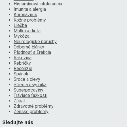
Histamínová intolerancia
Imunita a alergia
Koronavírus
Kožné problémy
Liečba
Matka a dieťa
Mykóza
Neurologické poruchy
Odborné články
Plodnosť a Erekcia
Rakovina
Rebríčky
Recenzie
Spánok
Srdce a cievy
Stres a psychika
Superpotraviny
Tráviace ťažkosti
Zápal
Zdravotné problémy
Ženské problémy
Sledujte nás