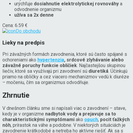
urýchľuje
dosiahnutie elektrolytickej rovnováhy
a
odvodnenie organizmu
užíva sa 2x denne
Cena: 6.59 €
Do obchodu
Lieky na predpis
Pri závažných formách zavodnenia, ktoré sú často spájané s
ochoreniami ako
hypertenzia
, srdcové zlyhávanie alebo
závažné poruchy funkcie obličiek
. Najčastejšou skupinou
liečiv, ktoré sa využívajú pri zavodnení sú
diuretiká
. Účinkujú
priamo na obličky a cez viacero mechanizmov vedú k diuréze
– močeniu, čím sa organizmus odvodňuje.
Zhrnutie
V dnešnom článku sme si napísali viac o zavodnení – stave,
kedy je v organizme
nadbytok vody a prejavuje sa to
charakteristickými symptómami
ako
opuch
,
pocit ťažkých
nôh
, prírastok na váhe a podobne. V niektorých situáciách je
zavodnenie krátkodobé a netreba ho aktívne riešiť. Ak sa s