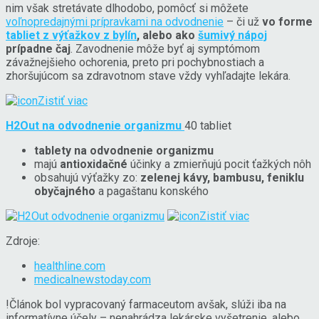
nim však stretávate dlhodobo, pomôcť si môžete
voľnopredajnými prípravkami na odvodnenie
– či už
vo forme
tabliet z výťažkov z bylín
, alebo ako
šumivý nápoj
prípadne čaj
. Zavodnenie môže byť aj symptómom
závažnejšieho ochorenia, preto pri pochybnostiach a
zhoršujúcom sa zdravotnom stave vždy vyhľadajte lekára.
Zistiť viac
H2Out na odvodnenie organizmu
40 tabliet
tablety na odvodnenie organizmu
majú
antioxidačné
účinky a zmierňujú pocit ťažkých nôh
obsahujú výťažky zo:
zelenej kávy, bambusu, feniklu
obyčajného
a pagaštanu konského
Zistiť viac
Zdroje:
healthline.com
medicalnewstoday.com
!
Článok bol vypracovaný farmaceutom avšak, slúži iba na
informatívne účely – nenahrádza lekárske vyšetrenie, alebo