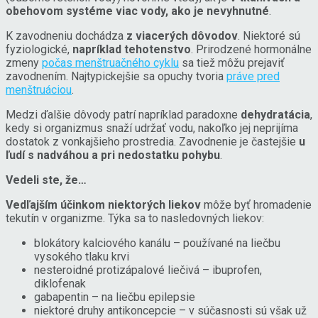
obehovom systéme viac vody, ako je nevyhnutné
.
K zavodneniu dochádza
z viacerých dôvodov
. Niektoré sú
fyziologické,
napríklad tehotenstvo
. Prirodzené hormonálne
zmeny
počas menštruačného cyklu
sa tiež môžu prejaviť
zavodnením. Najtypickejšie sa opuchy tvoria
práve pred
menštruáciou
.
Medzi ďalšie dôvody patrí napríklad paradoxne
dehydratácia
,
kedy si organizmus snaží udržať vodu, nakoľko jej neprijíma
dostatok z vonkajšieho prostredia. Zavodnenie je častejšie
u
ľudí s nadváhou a pri nedostatku pohybu
.
Vedeli ste, že…
Vedľajším účinkom niektorých liekov
môže byť hromadenie
tekutín v organizme. Týka sa to nasledovných liekov:
blokátory kalciového kanálu – používané na liečbu
vysokého tlaku krvi
nesteroidné protizápalové liečivá – ibuprofen,
diklofenak
gabapentin – na liečbu epilepsie
niektoré druhy antikoncepcie – v súčasnosti sú však už