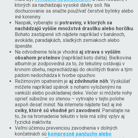
ktorých sa nachádzajú vysoké dávky soli. Na
dochucovanie sa snažte používať čerstvé bylinky alebo
iné koreniny.
Naopak, vyberajte si
potraviny, v ktorých sa
nachádzajú vyššie množstvá draslíku alebo horčíku
.
Bohato zastúpené ich nájdete napríklad v banánoch,
avokáde, paradajkách, sladkých zemiakoch alebo
špenáte.
Na odvodnenie tela je vhodná
aj strava s vyšším
obsahom proteínov
(napríklad keto diéta). Bielkovina
albumín je zodpovedná za to, že tekutiny ostávajú v
krvnom obehu, neprechádzajú do okolitých tkanív a tým
pádom nedochádza k tvorbe opuchov.
Režimovým opatrením je
aj zdvihnutie nôh
. Vyskúšať
môžete napríklad spánok s nohami vyloženými na
vankúši alebo poskladanej deke. Večer si môžete nohy
oprieť súbežne so stenou – vytrvajte v tejto polohe
aspoň desať minút. Na internete nájdete tiež aj iné
cviky, ktoré sú vhodné pri zavodnení
. Pamätajte na
to, že na hromadenie tekutín v tele má silný vplyv aj
fyzická inaktivita.
Veľmi účinnou prevenciou zavodnenia v dolných
končatinách sú
kompresné pančuchy alebo