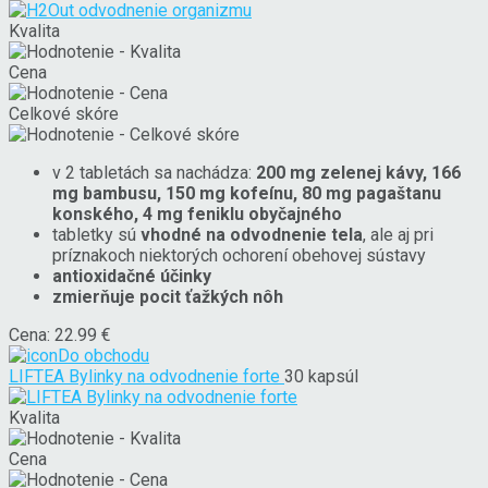
Kvalita
Cena
Celkové skóre
v 2 tabletách sa nachádza:
200 mg zelenej kávy, 166
mg bambusu, 150 mg kofeínu, 80 mg pagaštanu
konského, 4 mg feniklu obyčajného
tabletky sú
vhodné na odvodnenie tela
, ale aj pri
príznakoch niektorých ochorení obehovej sústavy
antioxidačné účinky
zmierňuje pocit ťažkých nôh
Cena: 22.99 €
Do obchodu
LIFTEA Bylinky na odvodnenie forte
30 kapsúl
Kvalita
Cena