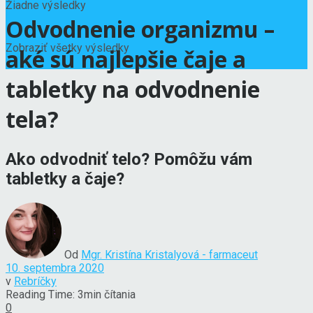
Žiadne výsledky
Odvodnenie organizmu –
Zobraziť všetky výsledky
aké sú najlepšie čaje a
tabletky na odvodnenie
tela?
Ako odvodniť telo? Pomôžu vám
tabletky a čaje?
Od
Mgr. Kristína Kristalyová - farmaceut
10. septembra 2020
v
Rebríčky
Reading Time: 3min čítania
0