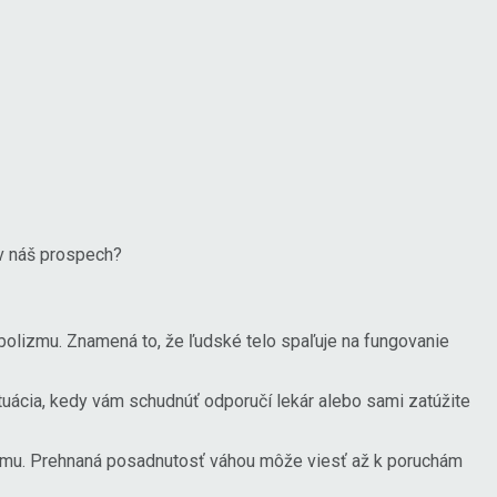
ť v náš prospech?
bolizmu. Znamená to, že ľudské telo spaľuje na fungovanie
ituácia, kedy vám schudnúť odporučí lekár alebo sami zatúžite
xtrému. Prehnaná posadnutosť váhou môže viesť až k poruchám