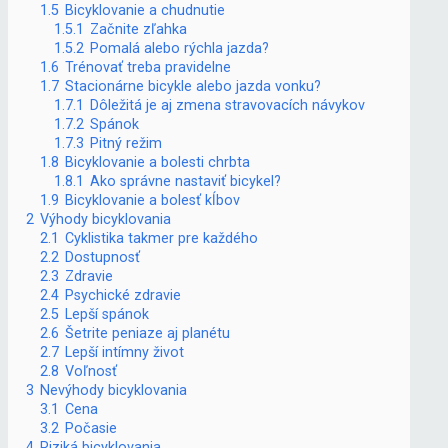
1.5
Bicyklovanie a chudnutie
1.5.1
Začnite zľahka
1.5.2
Pomalá alebo rýchla jazda?
1.6
Trénovať treba pravidelne
1.7
Stacionárne bicykle alebo jazda vonku?
1.7.1
Dôležitá je aj zmena stravovacích návykov
1.7.2
Spánok
1.7.3
Pitný režim
1.8
Bicyklovanie a bolesti chrbta
1.8.1
Ako správne nastaviť bicykel?
1.9
Bicyklovanie a bolesť kĺbov
2
Výhody bicyklovania
2.1
Cyklistika takmer pre každého
2.2
Dostupnosť
2.3
Zdravie
2.4
Psychické zdravie
2.5
Lepší spánok
2.6
Šetrite peniaze aj planétu
2.7
Lepší intímny život
2.8
Voľnosť
3
Nevýhody bicyklovania
3.1
Cena
3.2
Počasie
4
Riziká bicyklovania