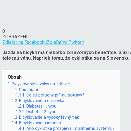
0
ZOBRAZENÍ
Zdieľať na Facebooku
Zdieľať na Twitteri
Jazda na bicykli má niekoľko zdravotných benefitov. Slúž
telesnú váhu. Napriek tomu, že cyklistika sa na Slovensku t
Obsah
1
Bicyklovanie a vplyv na zdravie
1.1
Chudnutie
1.1.1
Čo sú poruchy príjmu potravy?
1.2
Bicyklovanie a cukrovka
1.2.1
Diabetes 1. typu
1.2.2
Diabetes 2. typu
1.3
Bicyklovanie a vysoký krvný tlak
1.4
Bicyklovanie a imunita
1.4.1
Ako cyklistika prospieva imunitnému systému?