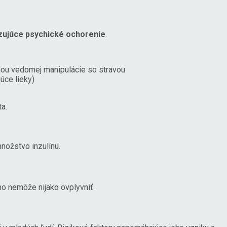
ozujúce psychické ochorenie
.
rmou vedomej manipulácie so stravou
úce lieky)
ta.
množstvo inzulínu.
ho nemôže nijako ovplyvniť.