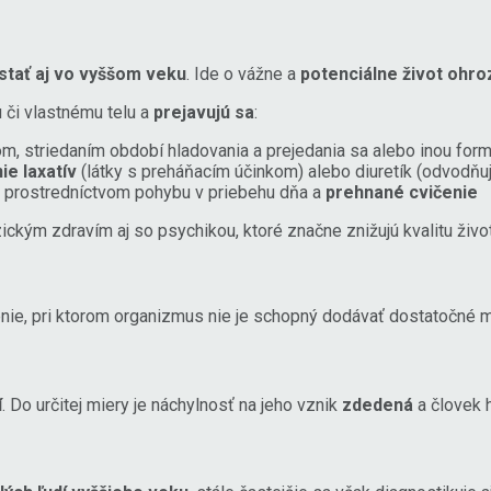
tať aj vo vyššom veku
. Ide o vážne a
potenciálne život ohr
či vlastnému telu a
prejavujú sa
:
m, striedaním období hladovania a prejedania sa alebo inou fo
ie laxatív
(látky s preháňacím účinkom) alebo diuretík (odvodňuj
aj prostredníctvom pohybu v priebehu dňa a
prehnané cvičenie
ckým zdravím aj so psychikou, ktoré značne znižujú kvalitu živo
renie, pri ktorom organizmus nie je schopný dodávať dostatočné 
í
. Do určitej miery je náchylnosť na jeho vznik
zdedená
a človek 