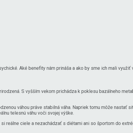
psychické. Aké benefity nám prináša a ako by sme ich mali využi
 prirodzená. S vyšším vekom prichádza k poklesu bazálneho meta
irodzenou váhou práve stabilná váha. Napriek tomu môže nastať s
eálnu telesnú váhu voči svojej výške.
iť si reálne ciele a nezachádzať s diétami ani so športom do e