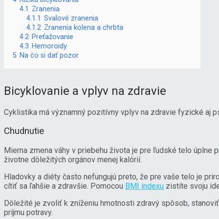
4.1
Zranenia
4.1.1
Svalové zranenia
4.1.2
Zranenia kolena a chrbta
4.2
Preťažovanie
4.3
Hemoroidy
5
Na čo si dať pozor
Bicyklovanie a vplyv na zdravie
Cyklistika má významný pozitívny vplyv na zdravie fyzické aj 
Chudnutie
Mierna zmena váhy v priebehu života je pre ľudské telo úplne
životne dôležitých orgánov menej kalórií.
Hladovky a diéty často nefungujú preto, že pre vaše telo je pr
cítiť sa ľahšie a zdravšie. Pomocou
BMI indexu
zistíte svoju id
Dôležité je zvoliť k zníženiu hmotnosti zdravý spôsob, stanov
príjmu potravy.