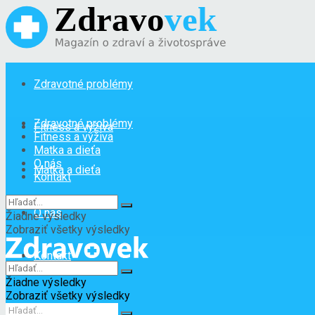
Zdravotné problémy
Zdravotné problémy
Fitness a výživa
Fitness a výživa
Matka a dieťa
O nás
Matka a dieťa
Kontakt
O nás
Žiadne výsledky
Zobraziť všetky výsledky
Kontakt
Žiadne výsledky
Zobraziť všetky výsledky