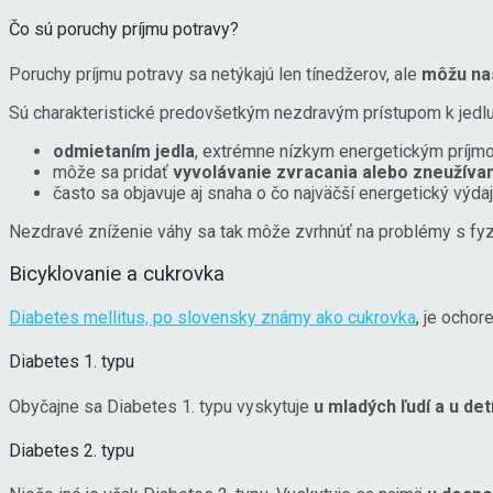
Čo sú poruchy príjmu potravy?
Poruchy príjmu potravy sa netýkajú len tínedžerov, ale
môžu nas
Sú charakteristické predovšetkým nezdravým prístupom k jedlu 
odmietaním jedla
, extrémne nízkym energetickým príjmo
môže sa pridať
vyvolávanie zvracania alebo zneužívan
často sa objavuje aj snaha o čo najväčší energetický výd
Nezdravé zníženie váhy sa tak môže zvrhnúť na problémy s fyzi
Bicyklovanie a cukrovka
Diabetes mellitus, po slovensky známy ako cukrovka
, je ocho
Diabetes 1. typu
Obyčajne sa Diabetes 1. typu vyskytuje
u mladých ľudí a u det
Diabetes 2. typu