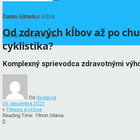
Domov
Fitness a výživa
Žiadne výsledky
Od zdravých kĺbov až po ch
Zobraziť všetky výsledky
cyklistika?
Komplexný sprievodca zdravotnými výhoda
Od
Redakcia
26. decembra 2023
v
Fitness a výživa
Reading Time: 19min čítania
0