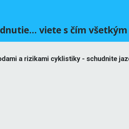
udnutie… viete s čím všetk
mi a rizikami cyklistiky - schudnite ja