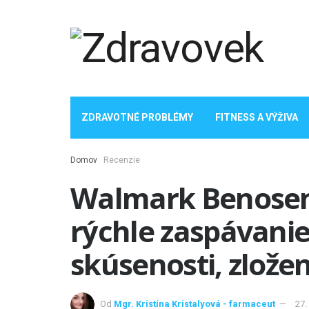
ZDRAVOTNÉ PROBLÉMY
FITNESS A VÝŽIVA
Domov
Recenzie
Walmark Benosen 
rýchle zaspávanie
skúsenosti, zložen
Od
Mgr. Kristína Kristalyová - farmaceut
27.