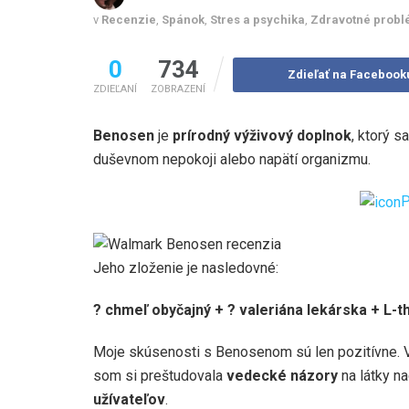
v
Recenzie
,
Spánok
,
Stres a psychika
,
Zdravotné prob
0
734
Zdieľať na Facebook
ZDIEĽANÍ
ZOBRAZENÍ
Benosen
je
prírodný výživový doplnok
, ktorý s
duševnom nepokoji alebo napätí organizmu.
P
Jeho zloženie je nasledovné:
? chmeľ obyčajný + ? valeriána lekárska + L-t
Moje skúsenosti s Benosenom sú len pozitívne. 
som si preštudovala
vedecké názory
na látky n
užívateľov
.