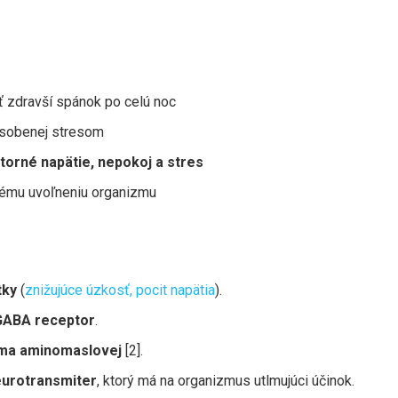
 zdravší spánok po celú noc
ôsobenej stresom
torné napätie, nepokoj a stres
vému uvoľneniu organizmu
tky
(
znižujúce úzkosť, pocit napätia
).
GABA receptor
.
gama aminomaslovej
[2].
neurotransmiter
, ktorý má na organizmus utlmujúci účinok.