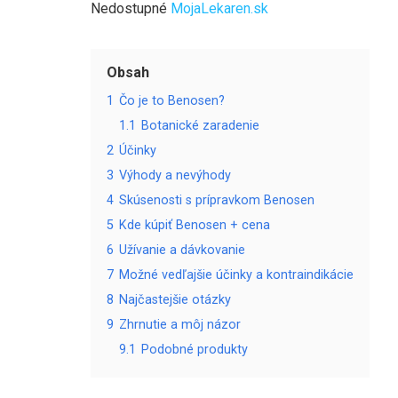
Nedostupné
MojaLekaren.sk
Obsah
1
Čo je to Benosen?
1.1
Botanické zaradenie
2
Účinky
3
Výhody a nevýhody
4
Skúsenosti s prípravkom Benosen
5
Kde kúpiť Benosen + cena
6
Užívanie a dávkovanie
7
Možné vedľajšie účinky a kontraindikácie
8
Najčastejšie otázky
9
Zhrnutie a môj názor
9.1
Podobné produkty