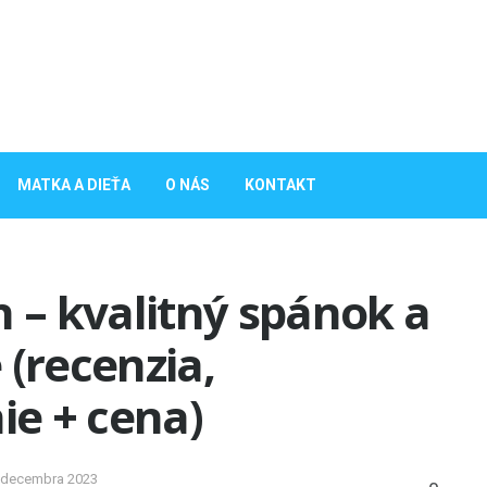
MATKA A DIEŤA
O NÁS
KONTAKT
– kvalitný spánok a
 (recenzia,
ie + cena)
 decembra 2023