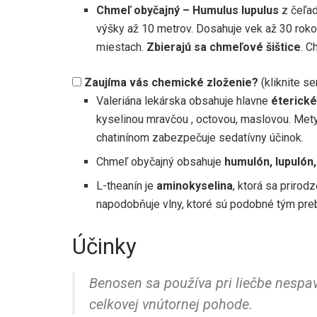
Chmeľ obyčajný – Humulus lupulus
z čeľad
výšky až 10 metrov. Dosahuje vek až 30 rokov
miestach.
Zbierajú sa chmeľové šištice
. C
Zaujíma vás chemické zloženie?
(kliknite s
Valeriána lekárska obsahuje hlavne
éterické
kyselinou mravčou , octovou, maslovou. Mety
chatinínom zabezpečuje sedatívny účinok.
Chmeľ obyčajný obsahuje
humulón, lupulón, 
L-theanín je
aminokyselina
, ktorá sa prirod
napodobňuje vlny, ktoré sú podobné tým pre
Účinky
Benosen sa používa pri liečbe nespa
celkovej vnútornej pohode.