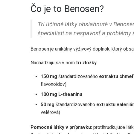
Čo je to Benosen?
Tri účinné látky obsiahnuté v Benosen
špecialisti na nespavosť a problémy 
Benosen je unikátny výživový doplnok, ktorý obsah
Nachádzajú sa v ňom
tri zložky
:
150 mg
štandardizovaného
extraktu chmeľ
flavonoidov)
100 mg L-theanínu
50 mg
štandardizovaného
extraktu valeriá
velérová)
Pomocné látky v prípravku:
protihrudkujúce látk