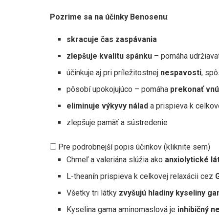
Pozrime sa na účinky Benosenu
:
skracuje čas zaspávania
zlepšuje kvalitu spánku
– pomáha udržiavať
účinkuje aj pri príležitostnej
nespavosti
, sp
pôsobí upokojujúco – pomáha
prekonať vnú
eliminuje výkyvy nálad
a prispieva k celko
zlepšuje pamäť a sústredenie
Pre podrobnejší popis účinkov (kliknite sem)
Chmeľ a valeriána slúžia ako
anxiolytické lá
L-theanín prispieva k celkovej relaxácii cez
Všetky tri látky
zvyšujú hladiny kyseliny 
Kyselina gama aminomaslová je
inhibičný 