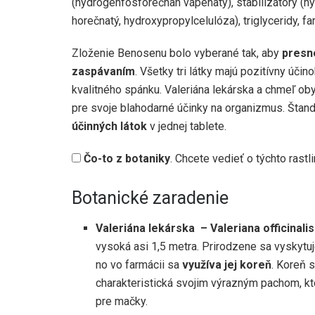
(hydrogénfosforečnan vápenatý), stabilizátory (h
horečnatý, hydroxypropylcelulóza), triglyceridy, farb
Zloženie Benosenu bolo vyberané tak, aby
presn
zaspávaním
. Všetky tri látky majú pozitívny úč
kvalitného spánku. Valeriána lekárska a chmeľ ob
pre svoje blahodarné účinky na organizmus. Štan
účinných látok
v jednej tablete.
Čo-to z botaniky
. Chcete vedieť o týchto rastl
Botanické zaradenie
Valeriána lekárska – Valeriana officinalis
vysoká asi 1,5 metra. Prirodzene sa vyskytuj
no vo farmácii sa
využíva jej koreň
. Koreň s
charakteristická svojim výrazným pachom, kt
pre mačky.