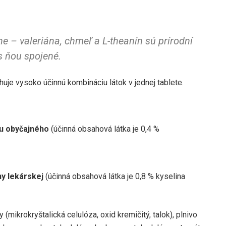
e – valeriána, chmeľ a L-theanín sú prírodní
s ňou spojené.
uje vysoko účinnú kombináciu látok v jednej tablete.
u obyčajného
(účinná obsahová látka je 0,4 %
ny lekárskej
(účinná obsahová látka je 0,8 % kyselina
y (mikrokryštalická celulóza, oxid kremičitý, talok), plnivo