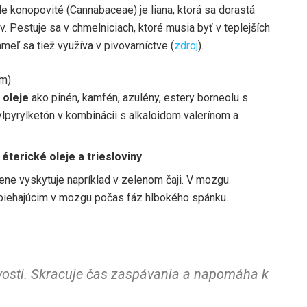
e konopovité (Cannabaceae) je liana, ktorá sa dorastá
. Pestuje sa v chmelniciach, ktoré musia byť v teplejších
hmeľ sa tiež využíva v pivovarníctve (
zdroj
).
em)
 oleje
ako pinén, kamfén, azulény, estery borneolu s
lpyrylketón v kombinácii s alkaloidom valerínom a
éterické oleje a triesloviny
.
zene vyskytuje napríklad v zelenom čaji. V mozgu
biehajúcim v mozgu počas fáz hlbokého spánku.
vosti. Skracuje čas zaspávania a napomáha k