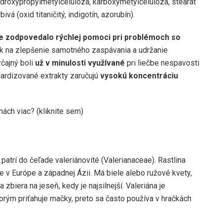
ydroxypropylmetylcelulóza, karboxymetylcelulóza, stearát
ivá (oxid titaničitý, indigotín, azorubín).
e zodpovedalo rýchlej pomoci pri problémoch so
inok na zlepšenie samotného zaspávania a udržanie
yčajný boli
už v minulosti využívané
pri liečbe nespavosti
dardizované extrakty zaručujú
vysokú koncentráciu
inách viac? (kliknite sem)
patrí do čeľade valeriánovité (Valerianaceae). Rastlina
e v Európe a západnej Ázii. Má biele alebo ružové kvety,
a zbiera na jeseň, kedy je najsilnejší. Valeriána je
orým priťahuje mačky, preto sa často používa v hračkách