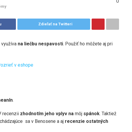
0
lémy
u
Zdieľať na Twitteri
a využíva
na liečbu nespavosti
. Použiť ho môžete aj pri
ozrieť v eshope
heanín
.
V recenzii
zhodnotím jeho vplyv na
môj
spánok
. Taktiež
achádzajúce sa v Benosene a aj
recenzie ostatných