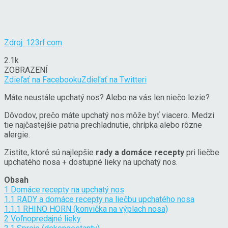
Zdroj: 123rf.com
2.1k
ZOBRAZENÍ
Zdieľať na Facebooku
Zdieľať na Twitteri
Máte neustále upchatý nos? Alebo na vás len niečo lezie?
Dôvodov, prečo máte upchatý nos môže byť viacero. Medzi
tie najčastejšie patria prechladnutie, chrípka alebo rôzne
alergie.
Zistite, ktoré sú najlepšie
rady a domáce recepty
pri liečbe
upchatého nosa + dostupné lieky na upchatý nos.
Obsah
1
Domáce recepty na upchatý nos
1.1
RADY a domáce recepty na liečbu upchatého nosa
1.1.1
RHINO HORN (konvička na výplach nosa)
2
Voľnopredajné lieky