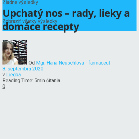
Žiadne výsledky
Upchatý nos – rady, lieky a
Zobraziť všetky výsledky
domáce recepty
Od
Mgr. Hana Neuschlová - farmaceut
8. septembra 2020
v
Liečba
Reading Time: 5min čítania
0