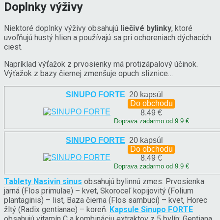
Doplnky výživy
Niektoré doplnky výživy obsahujú
liečivé bylinky
, ktoré
uvoľňujú hustý hlien a používajú sa pri ochoreniach dýchacích
ciest.
Napríklad výťažok z prvosienky má protizápalový účinok.
Výťažok z bazy čiernej zmenšuje opuch sliznice…
SINUPO FORTE
20 kapsúl
Do obchodu
8.49 €
Doprava zadarmo od 9.9 €
SINUPO FORTE
20 kapsúl
Do obchodu
8.49 €
Doprava zadarmo od 9.9 €
Tablety Nasivin sinus
obsahujú bylinnú zmes: Prvosienka
jarná (Flos primulae) – kvet, Skoroceľ kopijovitý (Folium
plantaginis) – list, Baza čierna (Flos sambuci) – kvet, Horec
žltý (Radix gentianae) – koreň.
Kapsule Sinupo FORTE
obsahujú vitamín C a kombináciu extraktov z 5 bylín: Gentiana