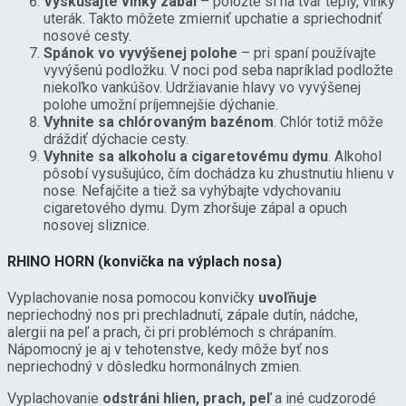
Vyskúšajte vlhký zábal
– položte si na tvár teplý, vlhký
uterák. Takto môžete zmierniť upchatie a spriechodniť
nosové cesty.
Spánok vo vyvýšenej polohe
– pri spaní používajte
vyvýšenú podložku. V noci pod seba napríklad podložte
niekoľko vankúšov. Udržiavanie hlavy vo vyvýšenej
polohe umožní príjemnejšie dýchanie.
Vyhnite sa chlórovaným bazénom
. Chlór totiž môže
dráždiť dýchacie cesty.
Vyhnite sa alkoholu a cigaretovému dymu
. Alkohol
pôsobí vysušujúco, čím dochádza ku zhustnutiu hlienu v
nose. Nefajčite a tiež sa vyhýbajte vdychovaniu
cigaretového dymu. Dym zhoršuje zápal a opuch
nosovej sliznice.
RHINO HORN (konvička na výplach nosa)
Vyplachovanie nosa pomocou konvičky
uvoľňuje
nepriechodný nos pri prechladnutí, zápale dutín, nádche,
alergii na peľ a prach, či pri problémoch s chrápaním.
Nápomocný je aj v tehotenstve, kedy môže byť nos
nepriechodný v dôsledku hormonálnych zmien.
Vyplachovanie
odstráni hlien, prach, peľ
a iné cudzorodé