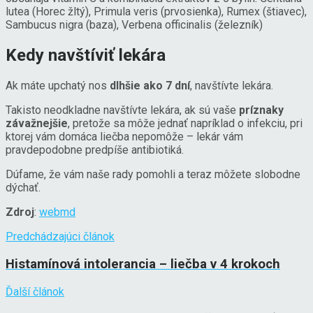
lutea (Horec žltý), Primula veris (prvosienka), Rumex (štiavec),
Sambucus nigra (baza), Verbena officinalis (železník)
Kedy navštíviť lekára
Ak máte upchatý nos
dlhšie ako 7 dní
, navštívte lekára.
Takisto neodkladne navštívte lekára, ak sú vaše
príznaky
závažnejšie
, pretože sa môže jednať napríklad o infekciu, pri
ktorej vám domáca liečba nepomôže – lekár vám
pravdepodobne predpíše antibiotiká.
Dúfame, že vám naše rady pomohli a teraz môžete slobodne
dýchať.
Zdroj
:
webmd
Predchádzajúci článok
Histamínová intolerancia – liečba v 4 krokoch
Ďalší článok