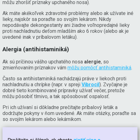
môžu zhoršiť príznaky upchaného nosa).
Ak máte akékoľvek zdravotné problémy alebo ak užívate iné
lieky, najskôr sa poraďte so svojím lekárom. Nikdy
nepodávajte dekongestanty ani žiadne voľnopredajné lieky
proti nachladnutiu deťom mladším ako 6 rokov (alebo ak je
uvedené inak v príbalovom letáku).
Alergia (antihistaminiká)
Ak sú príčinou vášho upchatého nosa
alergie
, so
zmierňovaním príznakov vám
môžu pomôcť antihistaminiká
.
Často sa antihistaminiká nachádzajú práve v liekoch proti
nachladnutiu a chrípke (napr. v spreji
Vibrocil
). Zvyčajne je
dobré tieto kombinované prípravky užívať večer, pretože
môžu pôsobiť tlmivo, a tak spôsobovať ospalosť.
Pri ich užívaní si dôkladne prečítajte príbalový leták a
dodržujte pokyny v ňom uvedené. Ak máte otázky, poraďte sa
so svojím lekárom alebo lekárnikom.