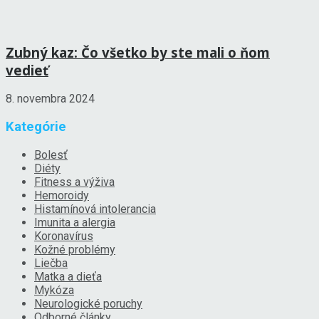
Zubný kaz: Čo všetko by ste mali o ňom
vedieť
8. novembra 2024
Kategórie
Bolesť
Diéty
Fitness a výživa
Hemoroidy
Histamínová intolerancia
Imunita a alergia
Koronavírus
Kožné problémy
Liečba
Matka a dieťa
Mykóza
Neurologické poruchy
Odborné články