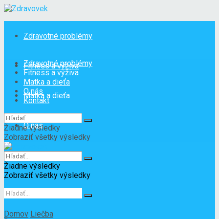
Zdravotné problémy
Zdravotné problémy
Fitness a výživa
Fitness a výživa
Matka a dieťa
O nás
Matka a dieťa
Kontakt
O nás
Žiadne výsledky
Zobraziť všetky výsledky
Kontakt
Žiadne výsledky
Zobraziť všetky výsledky
Domov
Liečba