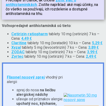
Prečítajte si článok, ak chcete
zistiť viac o
antihistaminikách
. Zistíte napríklad: aké majú účinky, na
čo všetko sa používajú, ich rozdelenie a dostupné
antihistaminiká na trhu.
Voľnopredajné antihistaminiká sú tieto
:
Cetirizin-ratiopharm
tablety 10 mg (cetirizín) 7 ks –
Cena:
4,49 €
Claritine
tablety 10 mg (loratadín) 10 ks – Cena:
5,29 €
Xyzal
tablety 5 mg (levocetirizín) 7 ks – Cena:
3,89 €
ZODAC
tablety 10 mg (cetirizín) 7 ks – Cena:
3,99 €
Zyrtec
tablety 10 mg (cetirizín) 7 ks – Cena:
2,49 €
Flixonel nosový sprej
vhodný pri
alergii
sprej do nosa
na liečbu
alergickej nádchy
uľavuje od príznakov alergie:
upchatý nos, kýchanie,