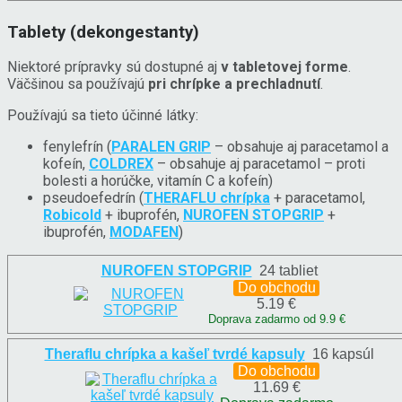
Tablety (dekongestanty)
Niektoré prípravky sú dostupné aj
v tabletovej forme
.
Väčšinou sa používajú
pri chrípke a prechladnutí
.
Používajú sa tieto účinné látky:
fenylefrín (
PARALEN GRIP
– obsahuje aj paracetamol a
kofeín,
COLDREX
– obsahuje aj paracetamol – proti
bolesti a horúčke, vitamín C a kofeín)
pseudoefedrín (
THERAFLU chrípka
+ paracetamol,
Robicold
+ ibuprofén,
NUROFEN STOPGRIP
+
ibuprofén,
MODAFEN
)
NUROFEN STOPGRIP
24 tabliet
Do obchodu
5.19 €
Doprava zadarmo od 9.9 €
Theraflu chrípka a kašeľ tvrdé kapsuly
16 kapsúl
Do obchodu
11.69 €