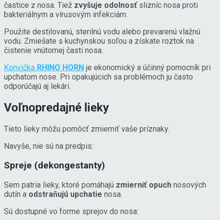
častice z nosa. Tiež
zvyšuje odolnosť
slizníc nosa proti
bakteriálnym a vírusovým infekciám.
Použite destilovanú, sterilnú vodu alebo prevarenú vlažnú
vodu. Zmiešate s kuchynskou soľou a získate roztok na
čistenie vnútornej časti nosa.
Konvička
RHINO HORN
je ekonomický a účinný pomocník pri
upchatom nose. Pri opakujúcich sa problémoch ju často
odporúčajú aj lekári.
Voľnopredajné lieky
Tieto lieky môžu pomôcť zmierniť vaše príznaky.
Navyše, nie sú na predpis:
Spreje (dekongestanty)
Sem patria lieky, ktoré pomáhajú
zmierniť opuch
nosových
dutín a
odstraňujú upchatie
nosa.
Sú dostupné vo forme sprejov do nosa: