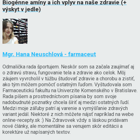
Biogénne amíny a ich vplyv na naše zdravie (+
výskyt v jedle)
Mgr. Hana Neuschlová - farmaceut
Odmalička rada športujem. Neskôr som sa začala zaujímať aj
o zdravú stravu, fungovanie tela a zdravie ako celok. Môj
záujem vyvrcholil v túžbu študovať zdravie a chorobu a zistiť,
ako tým môžem pomôcť ostatným ľuďom. Vyštudovala som
Farmaceutickú fakultu na Univerzite Komenského v Bratislave.
Rada píšem a prostredníctvom písania by som svoje
nadobudnuté poznatky chcela šíriť aj medzi ostatných ľudí.
Medzi moje záľuby patrí aj varenie a vymýšľanie zdravých
variant jedál. Niektoré z nich môžete nájsť napríklad na webe
online-recepty.sk :) Na Zdravovek vždy s láskou pridávam
nové články, ale momentálne sa venujem skôr editácii a
korektúre už napísaných textov.