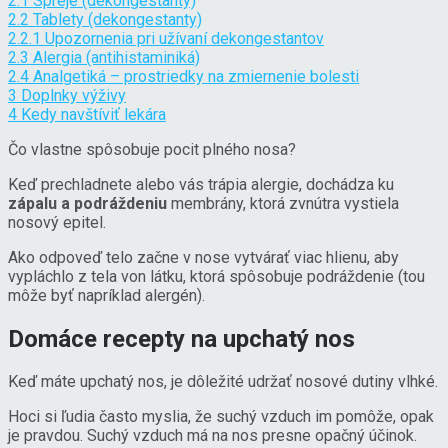
2.1
Spreje (dekongestanty)
2.2
Tablety (dekongestanty)
2.2.1
Upozornenia pri užívaní dekongestantov
2.3
Alergia (antihistaminiká)
2.4
Analgetiká – prostriedky na zmiernenie bolesti
3
Doplnky výživy
4
Kedy navštíviť lekára
Čo vlastne spôsobuje pocit plného nosa?
Keď prechladnete alebo vás trápia alergie, dochádza ku
zápalu a podráždeniu
membrány, ktorá zvnútra vystiela
nosový epitel.
Ako odpoveď telo začne v nose vytvárať viac hlienu, aby
vypláchlo z tela von látku, ktorá spôsobuje podráždenie (tou
môže byť napríklad alergén).
Domáce recepty na upchatý nos
Keď máte upchatý nos, je dôležité udržať nosové dutiny vlhké.
Hoci si ľudia často myslia, že suchý vzduch im pomôže, opak
je pravdou. Suchý vzduch má na nos presne opačný účinok.