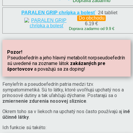
Doprava zadarmo
PARALEN GRIP chrípka a bolesť
24 tabliet
Do obchodu
6.19 €
Doprava zadarmo od 9.9 €
Pozor!
Pseudoefedrín a jeho hlavný metabolit norpseudoefedrín
sú uvedené na zozname látok
zakázaných pre
športovcov
a považujú sa za doping!
Fenylefrín a pseudoefedrín patria medzi tzv.
sympatomimetiká. Sú to látky, ktoré uvoľňujú upchatý nos a
prínosové dutiny a tak uľahčujú dýchanie. Postarajú sa o
zmiernenie zdurenia nosovej sliznice
.
Okrem toho sa v liekoch na upchatý nos často používajú aj
iné
účinné látky
.
Ich funkcie sú takéto: