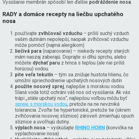
Vysúšanie membrán spôsobí len ďalšie
podráždenie nosa
.
RADY a domáce recepty na liečbu upchatého
nosa
používajte
zvlhčovač vzduchu
– príliš suchý vzduch
vašim dutinám nepolepší, naopak zvlhčovač vzduchu
môže pomôcť (najmä alergikom)
liečivá para
(naparovanie) – niekedy recepty starých
mám naozaj zaberajú. Doprajte si dlhú sprchu, alebo
môžete
dýchať paru
z hrnca s teplou (ale nie príliš
horúcou) vodou.
pite veľa tekutín
– tým sa znižuje hustota hlienu, čo
umožní spriechodnenie upchatých nosových dutín
použite nosový sprej
, najlepšie s morskou vodou.
Slaná voda totiž ochráni váš nos od vysúšania. Ak vás
trápi „stále upchatý nos“, najlepšou voľbou môžu byť
spreje s morskou vodou
, pretože na ne nevzniká
tolerancia. Zvoľte tie hypertonické, pretože tie (okrem
zvlhčovania nosovej sliznice) zároveň zmierňujú opuch
sliznice a uvoľňujú dutiny.
výplach nosa
– vyskúšajte
RHINO HORN
(konvička na
vyplachovanie nosa)