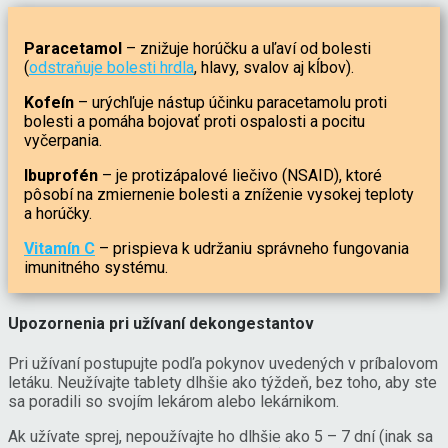
Paracetamol
– znižuje horúčku a uľaví od bolesti
(
odstraňuje bolesti hrdla
, hlavy, svalov aj kĺbov).
Kofeín
– urýchľuje nástup účinku paracetamolu proti
bolesti a pomáha bojovať proti ospalosti a pocitu
vyčerpania.
Ibuprofén
– je protizápalové liečivo (NSAID), ktoré
pôsobí na zmiernenie bolesti a zníženie vysokej teploty
a horúčky.
Vitamín C
– prispieva k udržaniu správneho fungovania
imunitného systému.
Upozornenia pri užívaní dekongestantov
Pri užívaní postupujte podľa pokynov uvedených v príbalovom
letáku. Neužívajte tablety dlhšie ako týždeň, bez toho, aby ste
sa poradili so svojím lekárom alebo lekárnikom.
Ak užívate sprej, nepoužívajte ho dlhšie ako 5 – 7 dní (inak sa