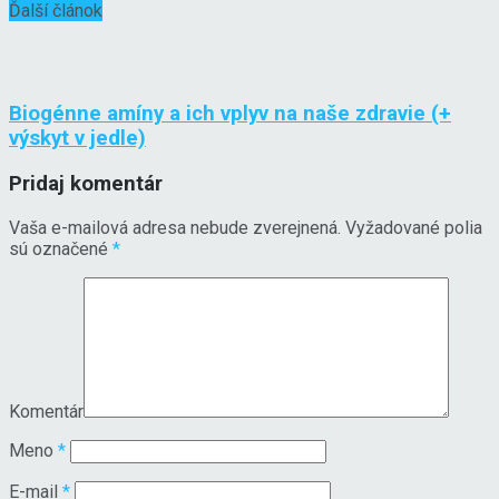
Ďalší článok
Biogénne amíny a ich vplyv na naše zdravie (+
výskyt v jedle)
Pridaj komentár
Vaša e-mailová adresa nebude zverejnená.
Vyžadované polia
sú označené
*
Komentár
Meno
*
E-mail
*