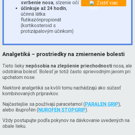
svrbenie nosa
, slzenie očí
Zistiť viac
účinkuje až 24 hodín
,
účinná látka:
flutikazónpropionát
(kortikosteroid s
protizápalovým účinkom)
Analgetiká – prostriedky na zmiernenie bolesti
Tieto lieky
nepôsobia na zlepšenie priechodnosti
nosa, ale
odstránia bolesť. Bolesť je totiž často sprievodným javom pri
upchatom nose.
Niektoré analgetiká sa kvôli tomu nachádzajú ako súčasť
kombinovaných prípravkov.
Najčastejšie sa používajú paracetamol (
PARALEN GRIP
),
alebo ibuprofén (
NUROFEN STOPGRIP
).
Vždy postupujte podľa pokynov na dávkovanie uvedených na
obale lieku.