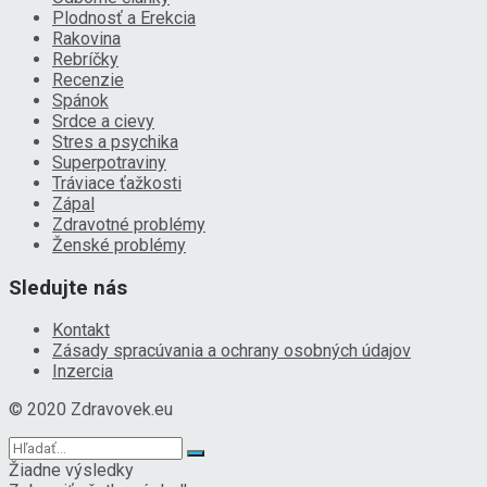
Plodnosť a Erekcia
Rakovina
Rebríčky
Recenzie
Spánok
Srdce a cievy
Stres a psychika
Superpotraviny
Tráviace ťažkosti
Zápal
Zdravotné problémy
Ženské problémy
Sledujte nás
Kontakt
Zásady spracúvania a ochrany osobných údajov
Inzercia
© 2020 Zdravovek.eu
Žiadne výsledky