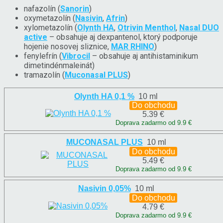
nafazolín (
Sanorin
)
oxymetazolín (
Nasivin
,
Afrin
)
xylometazolín (
Olynth HA
,
Otrivin Menthol
,
Nasal DUO
active
– obsahuje aj dexpantenol, ktorý podporuje
hojenie nosovej sliznice,
MAR RHINO
)
fenylefrín (
Vibrocil
– obsahuje aj antihistaminikum
dimetindénmaleinát)
tramazolín (
Muconasal PLUS
)
Olynth HA 0,1 %
10 ml
Do obchodu
5.39 €
Doprava zadarmo od 9.9 €
MUCONASAL PLUS
10 ml
Do obchodu
5.49 €
Doprava zadarmo od 9.9 €
Nasivin 0,05%
10 ml
Do obchodu
4.79 €
Doprava zadarmo od 9.9 €