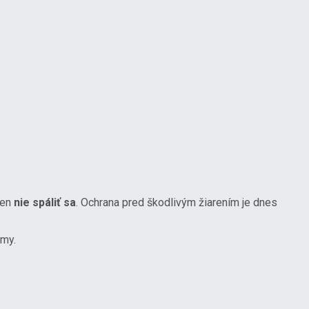
len
nie spáliť sa
. Ochrana pred škodlivým žiarením je dnes
émy.