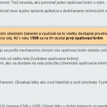
émoch. Tiež nevedia, ako porovnať jeden opaľovací krém s iným.
dovať musí aj jeho správna aplikácia a dodržiavanie režimových o
ivým slnečným žiarením a využívali na to všetky dostupné prostri
vý olej. Až v roku
1938
sa na trh dostal
prvý opaľovací krém
.
jú sa podľa mechanizmu, ktorým vás opaľovací krém dokáže ochr
om od vášho tela (fyzikálne opaľovacie krémy)
tým, ako sa dostane na vašu pokožku (chemické opaľovacie krém
arením. Obsahujú látky ako oxid titaničitý a oxid zinočnatý. Fy
UV žiarenia (UVA + UVB). Účinné látky v týchto krémoch sú naprí