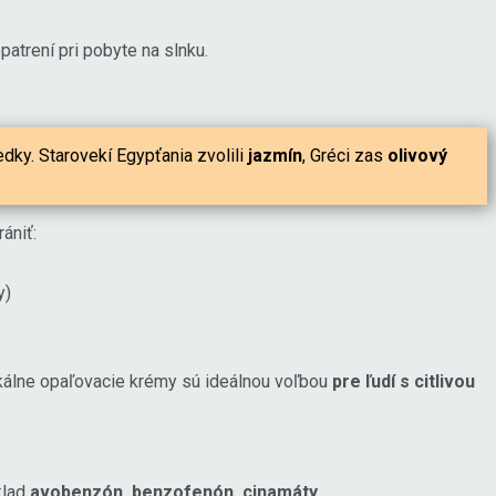
patrení pri pobyte na slnku.
edky. Starovekí Egypťania zvolili
jazmín
, Gréci zas
olivový
ániť:
y)
zikálne opaľovacie krémy sú ideálnou voľbou
pre ľudí s citlivou
klad
avobenzón, benzofenón, cinamáty
.