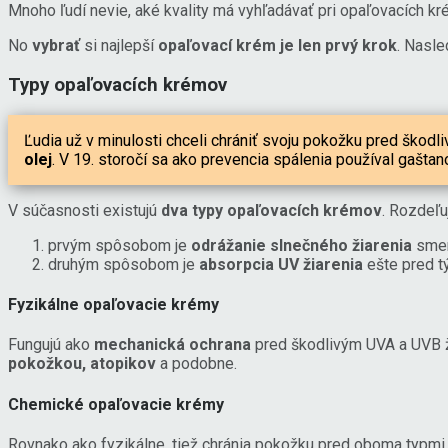
Mnoho ľudí nevie, aké kvality má vyhľadávať pri opaľovacích kr
No
vybrať
si najlepší
opaľovací krém je len prvý krok
. Nasle
Typy opaľovacích krémov
Ľudia už v minulosti chceli chrániť svoju pokožku pred škodl
olej
. V 19. storočí sa ako prevencia spálenia používal gaštano
V súčasnosti existujú
dva typy opaľovacích krémov
. Rozdeľu
prvým spôsobom je
odrážanie slnečného žiarenia
smer
druhým spôsobom je
absorpcia UV žiarenia
ešte pred 
Fyzikálne opaľovacie krémy
Fungujú ako
mechanická ochrana
pred škodlivým UVA a UVB ži
pokožkou, atopikov
a podobne.
Chemické opaľovacie krémy
Rovnako ako fyzikálne, tiež chránia pokožku pred oboma typmi 