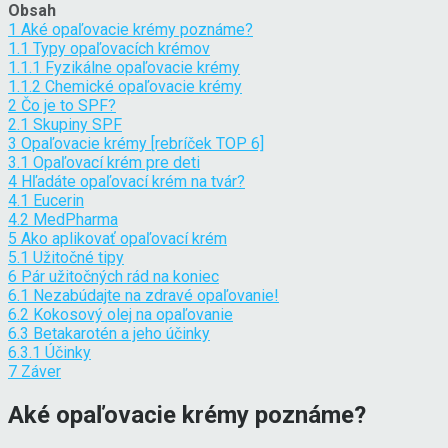
Obsah
1
Aké opaľovacie krémy poznáme?
1.1
Typy opaľovacích krémov
1.1.1
Fyzikálne opaľovacie krémy
1.1.2
Chemické opaľovacie krémy
2
Čo je to SPF?
2.1
Skupiny SPF
3
Opaľovacie krémy [rebríček TOP 6]
3.1
Opaľovací krém pre deti
4
Hľadáte opaľovací krém na tvár?
4.1
Eucerin
4.2
MedPharma
5
Ako aplikovať opaľovací krém
5.1
Užitočné tipy
6
Pár užitočných rád na koniec
6.1
Nezabúdajte na zdravé opaľovanie!
6.2
Kokosový olej na opaľovanie
6.3
Betakarotén a jeho účinky
6.3.1
Účinky
7
Záver
Aké opaľovacie krémy poznáme?