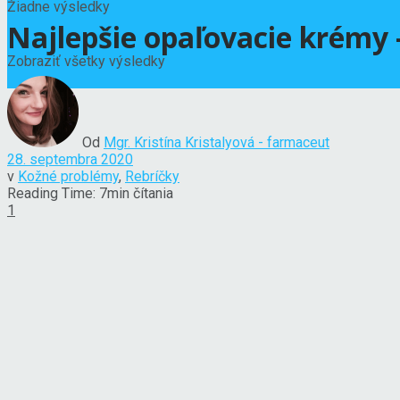
Žiadne výsledky
Najlepšie opaľovacie krémy 
Zobraziť všetky výsledky
Od
Mgr. Kristína Kristalyová - farmaceut
28. septembra 2020
v
Kožné problémy
,
Rebríčky
Reading Time: 7min čítania
1