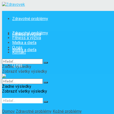
Zdravotné problémy
Zdravotné problémy
Fitness a výživa
Fitness a výživa
Matka a dieťa
O nás
Matka a dieťa
Kontakt
O nás
Žiadne výsledky
Zobraziť všetky výsledky
Kontakt
Žiadne výsledky
Zobraziť všetky výsledky
Domov
Zdravotné problémy
Kožné problémy