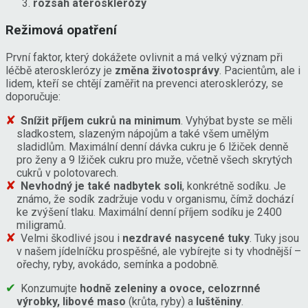
rozsah aterosklerózy
Režimová opatření
První faktor, který dokážete ovlivnit a má velký význam při
léčbě aterosklerózy je
změna životosprávy
. Pacientům, ale i
lidem, kteří se chtějí zaměřit na prevenci aterosklerózy, se
doporučuje:
Snížit příjem cukrů na minimum
. Vyhýbat byste se měli
sladkostem, slazeným nápojům a také všem umělým
sladidlům. Maximální denní dávka cukru je 6 lžiček denně
pro ženy a 9 lžiček cukru pro muže, včetně všech skrytých
cukrů v polotovarech.
Nevhodný je také nadbytek soli
, konkrétně sodíku. Je
známo, že sodík zadržuje vodu v organismu, čímž dochází
ke zvýšení tlaku. Maximální denní příjem sodíku je 2400
miligramů.
Velmi škodlivé jsou i
nezdravé nasycené tuky
. Tuky jsou
v našem jídelníčku prospěšné, ale vybírejte si ty vhodnější –
ořechy, ryby, avokádo, semínka a podobně.
Konzumujte
hodně zeleniny a ovoce, celozrnné
výrobky, libové maso
(krůta, ryby) a
luštěniny
.