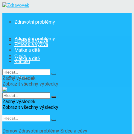
Zdravotní problémy
Zdravotní problémy
Fitness a výživa
Fitness a výživa
Matka a dítě
O nás
Matka a dítě
Kontakt
O nás
Žádný výsledek
Zobrazit všechny výsledky
Kontakt
Žádný výsledek
Zobrazit všechny výsledky
Domov
Zdravotní problémy
Srdce a cévy