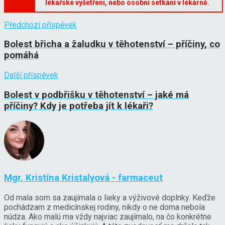
lékařské vyšetření, nebo osobní setkání v lékárně.
Předchozí příspěvek
Bolest břicha a žaludku v těhotenství – příčiny, co
pomáhá
Další příspěvek
Bolest v podbřišku v těhotenství – jaké má
příčiny? Kdy je potřeba jít k lékaři?
Mgr. Kristína Kristalyová - farmaceut
Od mala som sa zaujímala o lieky a výživové doplnky. Keďže
pochádzam z medicínskej rodiny, nikdy o ne doma nebola
núdza. Ako malú ma vždy najviac zaujímalo, na čo konkrétne