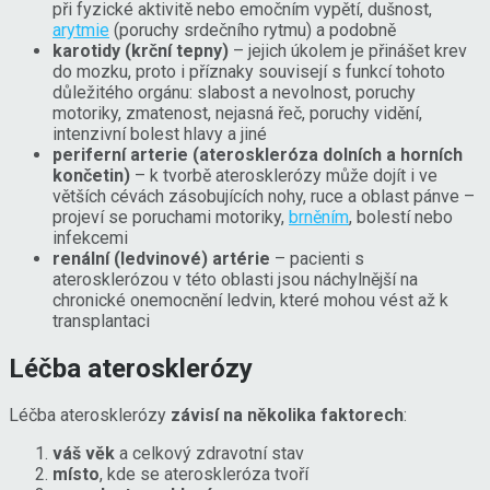
při fyzické aktivitě nebo emočním vypětí, dušnost,
arytmie
(poruchy srdečního rytmu) a podobně
karotidy (krční tepny)
– jejich úkolem je přinášet krev
do mozku, proto i příznaky souvisejí s funkcí tohoto
důležitého orgánu: slabost a nevolnost, poruchy
motoriky, zmatenost, nejasná řeč, poruchy vidění,
intenzivní bolest hlavy a jiné
periferní arterie (ateroskleróza dolních a horních
končetin)
– k tvorbě aterosklerózy může dojít i ve
větších cévách zásobujících nohy, ruce a oblast pánve –
projeví se poruchami motoriky,
brněním
, bolestí nebo
infekcemi
renální (ledvinové) artérie
– pacienti s
aterosklerózou v této oblasti jsou náchylnější na
chronické onemocnění ledvin, které mohou vést až k
transplantaci
Léčba aterosklerózy
Léčba aterosklerózy
závisí na několika faktorech
:
váš věk
a celkový zdravotní stav
místo
, kde se ateroskleróza tvoří