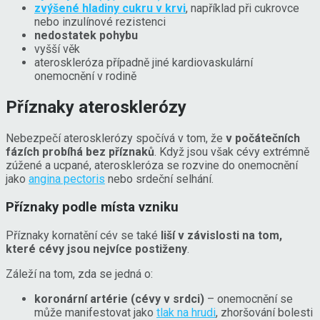
zvýšené hladiny cukru v krvi
, například při cukrovce
nebo inzulínové rezistenci
nedostatek pohybu
vyšší věk
ateroskleróza případně jiné kardiovaskulární
onemocnění v rodině
Příznaky aterosklerózy
Nebezpečí aterosklerózy spočívá v tom, že
v počátečních
fázích probíhá bez příznaků
. Když jsou však cévy extrémně
zúžené a ucpané, ateroskleróza se rozvine do onemocnění
jako
angina pectoris
nebo srdeční selhání.
Příznaky podle místa vzniku
Příznaky kornatění cév se také
liší v závislosti na tom,
které cévy jsou nejvíce postiženy
.
Záleží na tom, zda se jedná o:
koronární artérie (cévy v srdci)
– onemocnění se
může manifestovat jako
tlak na hrudi
, zhoršování bolesti