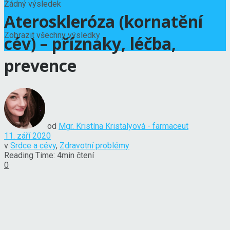
Žádný výsledek
Ateroskleróza (kornatění
Zobrazit všechny výsledky
cév) – příznaky, léčba,
prevence
od
Mgr. Kristína Kristalyová - farmaceut
11. září 2020
v
Srdce a cévy
,
Zdravotní problémy
Reading Time: 4min čtení
0