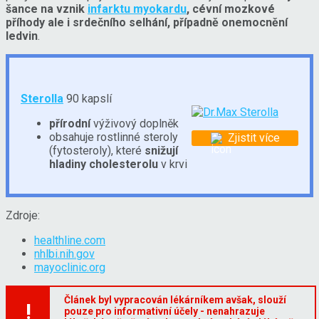
šance na vznik
infarktu myokardu
, cévní mozkové
příhody ale i srdečního selhání, případně onemocnění
ledvin
.
Sterolla
90 kapslí
přírodní
výživový doplněk
obsahuje rostlinné steroly
Zjistit více
(fytosteroly), které
snižují
hladiny cholesterolu
v krvi
Zdroje:
healthline.com
nhlbi.nih.gov
mayoclinic.org
Článek byl vypracován lékárníkem avšak, slouží
!
pouze pro informativní účely - nenahrazuje