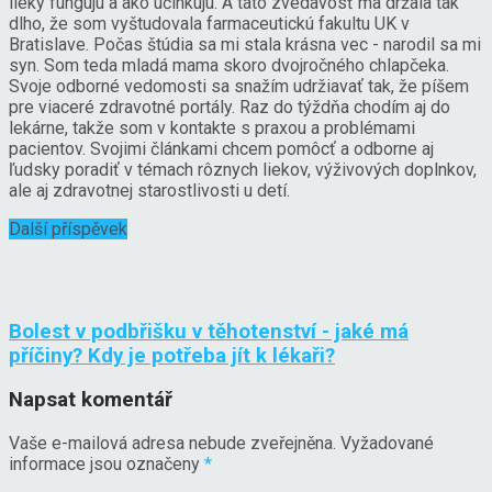
lieky fungujú a ako účinkujú. A táto zvedavosť ma držala tak
dlho, že som vyštudovala farmaceutickú fakultu UK v
Bratislave. Počas štúdia sa mi stala krásna vec - narodil sa mi
syn. Som teda mladá mama skoro dvojročného chlapčeka.
Svoje odborné vedomosti sa snažím udržiavať tak, že píšem
pre viaceré zdravotné portály. Raz do týždňa chodím aj do
lekárne, takže som v kontakte s praxou a problémami
pacientov. Svojimi článkami chcem pomôcť a odborne aj
ľudsky poradiť v témach rôznych liekov, výživových doplnkov,
ale aj zdravotnej starostlivosti u detí.
Další příspěvek
Bolest v podbřišku v těhotenství - jaké má
příčiny? Kdy je potřeba jít k lékaři?
Napsat komentář
Vaše e-mailová adresa nebude zveřejněna.
Vyžadované
informace jsou označeny
*