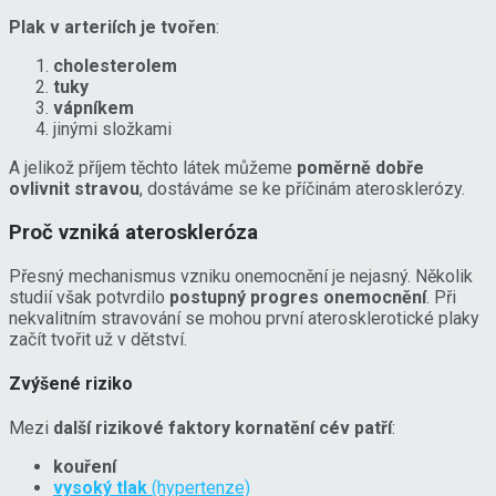
Plak v arteriích je tvořen
:
cholesterolem
tuky
vápníkem
jinými složkami
A jelikož příjem těchto látek můžeme
poměrně dobře
ovlivnit stravou
, dostáváme se ke příčinám aterosklerózy.
Proč vzniká ateroskleróza
Přesný mechanismus vzniku onemocnění je nejasný. Několik
studií však potvrdilo
postupný progres onemocnění
. Při
nekvalitním stravování se mohou první aterosklerotické plaky
začít tvořit už v dětství.
Zvýšené riziko
Mezi
další rizikové faktory kornatění cév patří
:
kouření
vysoký tlak
(hypertenze)