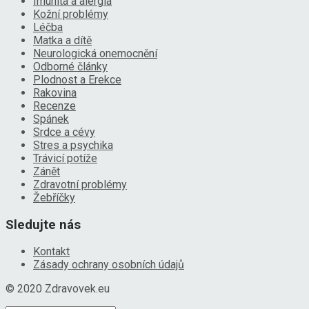
Imunita a alergia
Kožní problémy
Léčba
Matka a dítě
Neurologická onemocnění
Odborné články
Plodnost a Erekce
Rakovina
Recenze
Spánek
Srdce a cévy
Stres a psychika
Trávicí potíže
Zánět
Zdravotní problémy
Žebříčky
Sledujte nás
Kontakt
Zásady ochrany osobních údajů
© 2020 Zdravovek.eu