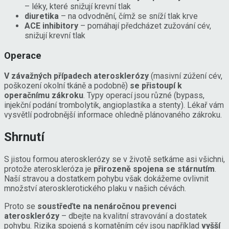
– léky, které snižují krevní tlak
diuretika
– na odvodnění, čímž se sníží tlak krve
ACE inhibitory
– pomáhají předcházet zužování cév,
snižují krevní tlak
Operace
V závažných případech aterosklerózy
(masivní zúžení cév,
poškození okolní tkáně a podobně)
se přistoupí k
operačnímu zákroku
. Typy operací jsou různé (bypass,
injekční podání trombolytik, angioplastika a stenty). Lékař vám
vysvětlí podrobnější informace ohledně plánovaného zákroku.
Shrnutí
S jistou formou aterosklerózy se v životě setkáme asi všichni,
protože ateroskleróza je
přirozeně spojena se stárnutím
.
Naší stravou a dostatkem pohybu však dokážeme ovlivnit
množství aterosklerotického plaku v našich cévách.
Proto se
soustřeďte na nenáročnou prevenci
aterosklerózy
– dbejte na kvalitní stravování a dostatek
pohybu. Rizika spojená s kornatěním cév jsou například
vyšší