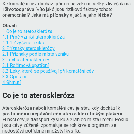
Ke kornatění cév dochází přirozeně věkem. Velký vliv však má
i
životospráva
. Víte jaké jsou rizikové faktory tohoto
onemocnění? Jaké má
příznaky
a jaká je jeho
léčba
?
Obsah
1
Co je to ateroskleróza
1.1
Proč vzniká ateroskleróza
1.1.1
Zvýšené riziko
2
Příznaky aterosklerózy
2.1
Příznaky podle místa vzniku
3
Léčba aterosklerózy
3.1
Režimová opatření
3.2
Léky, které se používají při kornatění cév
3.3
Operace
4
Shrnutí
Co je to ateroskleróza
Ateroskleróza neboli kornatění cév je stav, kdy dochází k
postupnému ucpávání cév aterosklerotickým plakem
.
Funkcí cév je transport kyslíku a živin do místa určení. Pokud
jsou cévy zúžené, zpomaluje se tok krve a orgánům se
nedostává potřebné množství kyslíku.