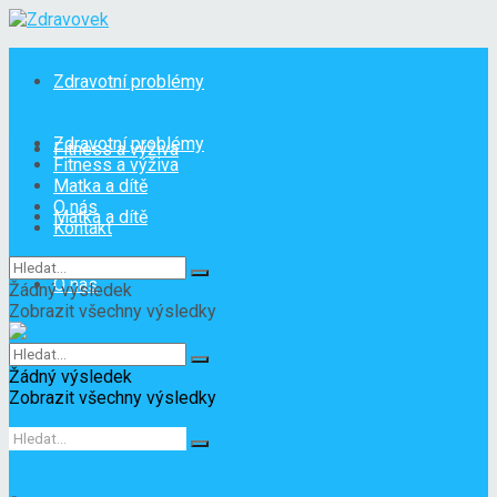
Zdravotní problémy
Zdravotní problémy
Fitness a výživa
Fitness a výživa
Matka a dítě
O nás
Matka a dítě
Kontakt
O nás
Žádný výsledek
Zobrazit všechny výsledky
Kontakt
Žádný výsledek
Zobrazit všechny výsledky
Kožní problémy