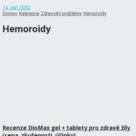
14. září 2020
Domov
Kategorie
Zdravotní problémy
Hemoroidy
Hemoroidy
Recenze DioMax gel + tablety pro zdravé žíly
(cena, zkušenosti, účinky)