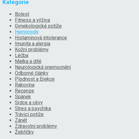
Kategorie
Bolest
Fitness a výživa
Gynekologické potíže
Hemoroidy
Histaminová intolerance
Imunita a alergia
Kožní problémy
Léčba
Matka a dítě
Neurologická onemocnění
Odborné články
Plodnost a Erekce
Rakovina
Recenze
Spánek
Srdce a cévy
Stres a psychika
Trávicí potíže
Zánět
Zdravotní problémy
Žebříčky