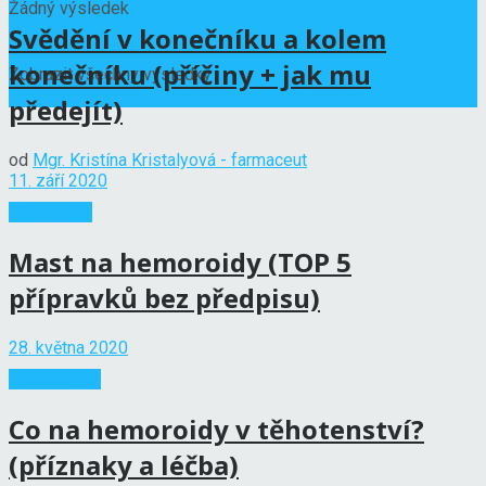
Žádný výsledek
Svědění v konečníku a kolem
konečníku (příčiny + jak mu
Zobrazit všechny výsledky
předejít)
od
Mgr. Kristína Kristalyová - farmaceut
11. září 2020
Hemoroidy
Mast na hemoroidy (TOP 5
přípravků bez předpisu)
28. května 2020
Matka a dítě
Co na hemoroidy v těhotenství?
(příznaky a léčba)