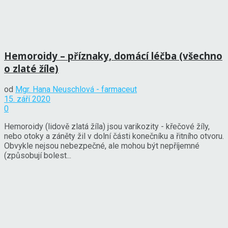
Hemoroidy – příznaky, domácí léčba (všechno
o zlaté žíle)
od
Mgr. Hana Neuschlová - farmaceut
15. září 2020
0
Hemoroidy (lidově zlatá žíla) jsou varikozity - křečové žíly,
nebo otoky a záněty žil v dolní části konečníku a řitního otvoru.
Obvykle nejsou nebezpečné, ale mohou být nepříjemné
(způsobují bolest...