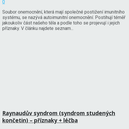
0
Soubor onemocnění, která mají společné postižení imunitního
systému, se nazývá autoimunitní onemocnění. Postihují téměř
jakoukoliv část našeho těla a podle toho se projevují i jejich
příznaky. V článku najdete seznam...
Raynaudův syndrom (syndrom studených
končetin) – příznaky + léčba