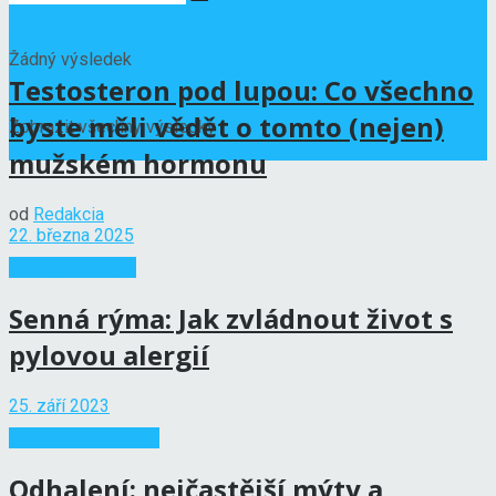
Plodnost a Erekce
Žádný výsledek
Testosteron pod lupou: Co všechno
byste měli vědět o tomto (nejen)
Zobrazit všechny výsledky
mužském hormonu
od
Redakcia
22. března 2025
Imunita a alergie
Senná rýma: Jak zvládnout život s
pylovou alergií
25. září 2023
Zdravotní problémy
Odhalení: nejčastější mýty a