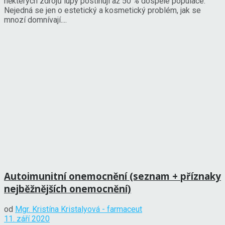
některých zdrojů lupy postihují až 50 % dospělé populace.
Nejedná se jen o estetický a kosmetický problém, jak se
mnozí domnívají....
Autoimunitní onemocnění (seznam + příznaky
nejběžnějších onemocnění)
od
Mgr. Kristína Kristalyová - farmaceut
11. září 2020