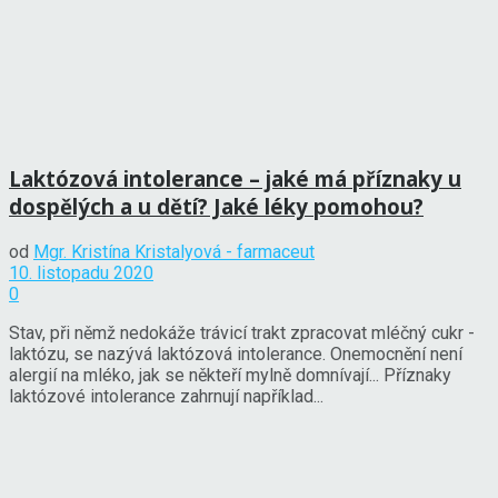
Laktózová intolerance – jaké má příznaky u
dospělých a u dětí? Jaké léky pomohou?
od
Mgr. Kristína Kristalyová - farmaceut
10. listopadu 2020
0
Stav, při němž nedokáže trávicí trakt zpracovat mléčný cukr -
laktózu, se nazývá laktózová intolerance. Onemocnění není
alergií na mléko, jak se někteří mylně domnívají... Příznaky
laktózové intolerance zahrnují například...