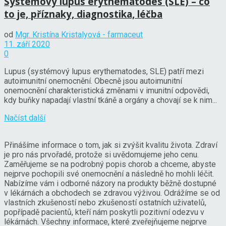
Systémový lupus erythematodes (SLE) – co
to je, příznaky, diagnostika, léčba
od
Mgr. Kristína Kristalyová - farmaceut
11. září 2020
0
Lupus (systémový lupus erythematodes, SLE) patří mezi
autoimunitní onemocnění. Obecně jsou autoimunitní
onemocnění charakteristická změnami v imunitní odpovědi,
kdy buňky napadají vlastní tkáně a orgány a chovají se k nim...
Načíst další
Přinášíme informace o tom, jak si zvýšit kvalitu života. Zdraví
je pro nás prvořadé, protože si uvědomujeme jeho cenu.
Zaměřujeme se na podrobný popis chorob a chceme, abyste
nejprve pochopili své onemocnění a následně ho mohli léčit.
Nabízíme vám i odborné názory na produkty běžně dostupné
v lékárnách a obchodech se zdravou výživou. Odrážíme se od
vlastních zkušeností nebo zkušeností ostatních uživatelů,
popřípadě pacientů, kteří nám poskytli pozitivní odezvu v
lékárnách. Všechny informace, které zveřejňujeme nejprve