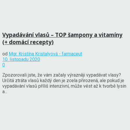
Vypadávání vlasů – TOP šampony a vitamíny
(+ domácí recepty)
od
Mgr. Kristína Kristalyová - farmaceut
10. listopadu 2020
0
Zpozorovali jste, že vám začaly výrazněji vypadávat vlasy?
Určitá ztráta vlasů každý den je zcela přirozená, ale pokud je
vypadávání vlasů příliš intenzivní, může vést až k tvorbě lysin
a...