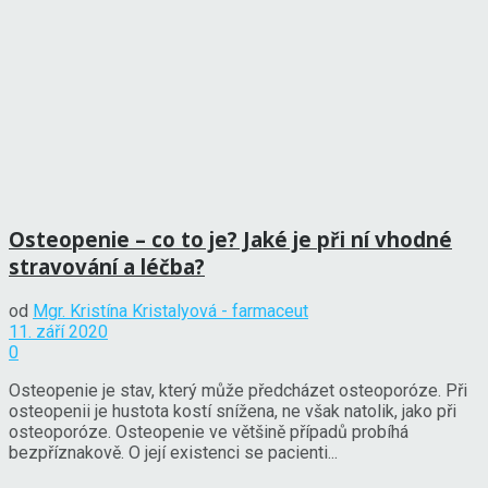
Osteopenie – co to je? Jaké je při ní vhodné
stravování a léčba?
od
Mgr. Kristína Kristalyová - farmaceut
11. září 2020
0
Osteopenie je stav, který může předcházet osteoporóze. Při
osteopenii je hustota kostí snížena, ne však natolik, jako při
osteoporóze. Osteopenie ve většině případů probíhá
bezpříznakově. O její existenci se pacienti...