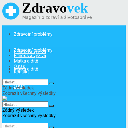
Zdravotní problémy
Zdravotní problémy
Fitness a výživa
Fitness a výživa
Matka a dítě
O nás
Matka a dítě
Kontakt
O nás
Žádný výsledek
Zobrazit všechny výsledky
Kontakt
Žádný výsledek
Zobrazit všechny výsledky