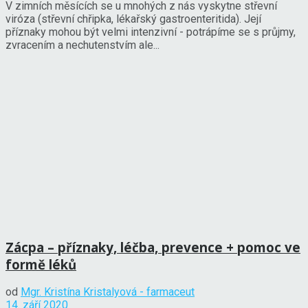
V zimních měsících se u mnohých z nás vyskytne střevní
viróza (střevní chřipka, lékařský gastroenteritida). Její
příznaky mohou být velmi intenzivní - potrápíme se s průjmy,
zvracením a nechutenstvím ale...
Zácpa – příznaky, léčba, prevence + pomoc ve
formě léků
od
Mgr. Kristína Kristalyová - farmaceut
14. září 2020