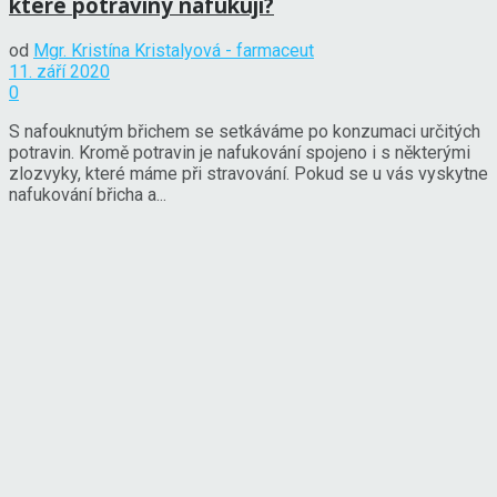
které potraviny nafukují?
od
Mgr. Kristína Kristalyová - farmaceut
11. září 2020
0
S nafouknutým břichem se setkáváme po konzumaci určitých
potravin. Kromě potravin je nafukování spojeno i s některými
zlozvyky, které máme při stravování. Pokud se u vás vyskytne
nafukování břicha a...