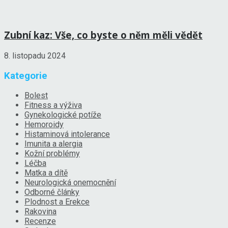
Zubní kaz: Vše, co byste o něm měli vědět
8. listopadu 2024
Kategorie
Bolest
Fitness a výživa
Gynekologické potíže
Hemoroidy
Histaminová intolerance
Imunita a alergia
Kožní problémy
Léčba
Matka a dítě
Neurologická onemocnění
Odborné články
Plodnost a Erekce
Rakovina
Recenze