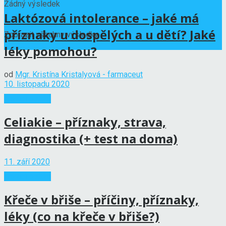
Žádný výsledek
Laktózová intolerance – jaké má
příznaky u dospělých a u dětí? Jaké
Zobrazit všechny výsledky
léky pomohou?
od
Mgr. Kristína Kristalyová - farmaceut
10. listopadu 2020
Trávicí potíže
Celiakie – příznaky, strava,
diagnostika (+ test na doma)
11. září 2020
Trávicí potíže
Křeče v břiše – příčiny, příznaky,
léky (co na křeče v břiše?)