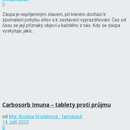
0
Zácpa je nepříjemným stavem, při kterém dochází k
zpomalení pohybu střev a k zastavení vyprazdňování. Čas od
času se její příznaky objeví u každého z nás. Kdy se zácpa
vyskytuje, jaká...
Carbosorb Imuna – tablety proti průjmu
od
Mgr. Kristína Kristalyová - farmaceut
14. září 2020
0