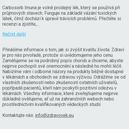
Carbosorb Imuna je volně prodejný lék, který se používá při
průjmových stavech. Funguje na základě vázání toxických
látek, čímž dochází k úpravě trávicích problémů. Přečtěte si
recenzi a zjistíte,...
Načíst další
Přinášíme informace o tom, jak si zvýšit kvalitu života. Zdraví
je pro nás prvořadé, protože si uvědomujeme jeho cenu.
Zaměřujeme se na podrobný popis chorob a chceme, abyste
nejprve pochopili své onemocnění a následně ho mohli léčit.
Nabízíme vám i odborné názory na produkty běžně dostupné
v lékárnách a obchodech se zdravou výživou. Odrážíme se od
vlastních zkušeností nebo zkušeností ostatních uživatelů,
popřípadě pacientů, kteří nám poskytli pozitivní odezvu v
lékárnách. Všechny informace, které zveřejňujeme nejprve
důkladně ověřujeme, ať už na zahraničních webech nebo
prostřednictvím kvalifikovaných vědeckých studií.
Kontaktujte nás:
info@zdravovek.eu