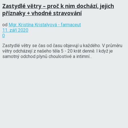
Zastydlé větry – proč k nim dochází, jejich
příznaky + vhodné stravování
od
Mgr. Kristína Kristalyová - farmaceut
11. září 2020
0
Zastydlé větry se čas od času objevují u každého. V průměru
větry odcházejí z našeho těla 5 - 20 krát denně. I když je
samotný odchod plynů choulostivé a intimní...