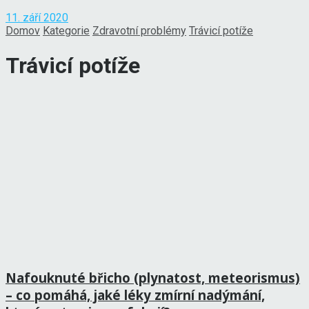
11. září 2020
Domov
Kategorie
Zdravotní problémy
Trávicí potíže
Trávicí potíže
Nafouknuté břicho (plynatost, meteorismus)
– co pomáhá, jaké léky zmírní nadýmání,