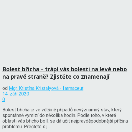
Bolest břicha – trápí vás bolesti na levé nebo
na pravé straně? Zjistěte co znamenají
od
Mgr. Kristína Kristalyová - farmaceut
14. září 2020
0
Bolest břicha je ve většině případů nevýznamný stav, který
spontánně vymizí do několika hodin. Podle toho, v které
oblasti vás břicho bolí, se dá učit nejpravděpodobnější příčina
problému. Přečtěte si,...