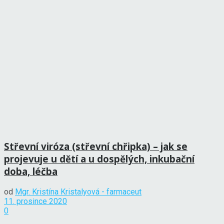
Střevní viróza (střevní chřipka) – jak se
projevuje u dětí a u dospělých, inkubační
doba, léčba
od
Mgr. Kristína Kristalyová - farmaceut
11. prosince 2020
0