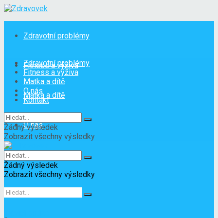
Zdravotní problémy
Zdravotní problémy
Fitness a výživa
Fitness a výživa
Matka a dítě
O nás
Matka a dítě
Kontakt
O nás
Žádný výsledek
Zobrazit všechny výsledky
Kontakt
Žádný výsledek
Zobrazit všechny výsledky
Trávicí potíže