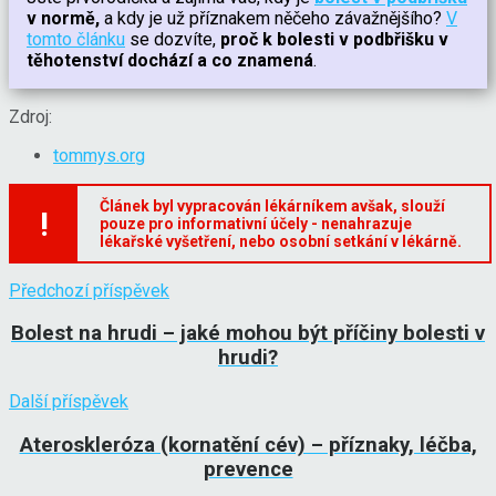
v normě,
a kdy je už příznakem něčeho závažnějšího?
V
tomto článku
se dozvíte,
proč k bolesti v podbřišku v
těhotenství dochází a co znamená
.
Zdroj:
tommys.org
Článek byl vypracován lékárníkem avšak, slouží
!
pouze pro informativní účely - nenahrazuje
lékařské vyšetření, nebo osobní setkání v lékárně.
Předchozí příspěvek
Bolest na hrudi – jaké mohou být příčiny bolesti v
hrudi?
Další příspěvek
Ateroskleróza (kornatění cév) – příznaky, léčba,
prevence