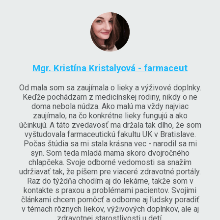
Mgr. Kristína Kristalyová - farmaceut
Od mala som sa zaujímala o lieky a výživové doplnky.
Keďže pochádzam z medicínskej rodiny, nikdy o ne
doma nebola núdza. Ako malú ma vždy najviac
zaujímalo, na čo konkrétne lieky fungujú a ako
účinkujú. A táto zvedavosť ma držala tak dlho, že som
vyštudovala farmaceutickú fakultu UK v Bratislave.
Počas štúdia sa mi stala krásna vec - narodil sa mi
syn. Som teda mladá mama skoro dvojročného
chlapčeka. Svoje odborné vedomosti sa snažím
udržiavať tak, že píšem pre viaceré zdravotné portály.
Raz do týždňa chodím aj do lekárne, takže som v
kontakte s praxou a problémami pacientov. Svojimi
článkami chcem pomôcť a odborne aj ľudsky poradiť
v témach rôznych liekov, výživových doplnkov, ale aj
zdravotnej starostlivosti u detí.