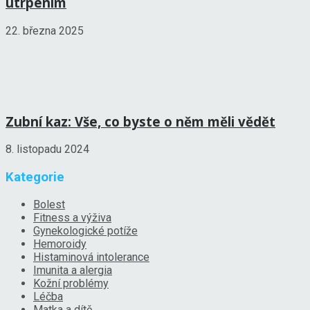
utrpením
22. března 2025
Zubní kaz: Vše, co byste o něm měli vědět
8. listopadu 2024
Kategorie
Bolest
Fitness a výživa
Gynekologické potíže
Hemoroidy
Histaminová intolerance
Imunita a alergia
Kožní problémy
Léčba
Matka a dítě