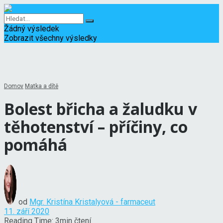
Žádný výsledek
Zobrazit všechny výsledky
Domov
Matka a dítě
Bolest břicha a žaludku v
těhotenství – příčiny, co
pomáhá
od
Mgr. Kristína Kristalyová - farmaceut
11. září 2020
Reading Time: 3min čtení