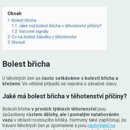
Obsah
1
Bolest břicha
1.1
Jaké má bolest břicha v těhotenství příčiny?
1.2
Varovné signály
2
Co na bolest žaludku v těhotenství
3
Shrnutí
Bolest břicha
U těhotných žen se
často setkáváme s bolestí břicha a
křečemi
. Ve většině případů se nejedná o závažné stavy…
Jaké má bolest břicha v těhotenství příčiny?
Bolesti břicha
v prvních týdnech těhotenství
jsou
způsobeny
růstem dělohy, ale i pomalým natahováním
vazů
v oblasti rostoucího bříška. Hormony také zapříčiňují, že
trávení těhotných žen je zpomalené a jsou
náchylnější na