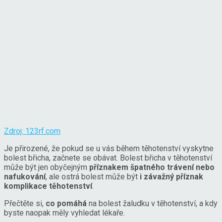
Zdroj: 123rf.com
Je přirozené, že pokud se u vás během těhotenství vyskytne
bolest břicha, začnete se obávat. Bolest břicha v těhotenství
může být jen obyčejným
příznakem špatného trávení nebo
nafukování
, ale ostrá bolest může být
i závažný příznak
komplikace těhotenství
.
Přečtěte si,
co pomáhá
na bolest žaludku v těhotenství, a kdy
byste naopak měly vyhledat lékaře.