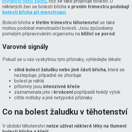
plynatost nebo zácpu
, což se také projevuje bolestí. U
některých žen se bolesti břicha
v prvním trimestru podobají
bolesti břicha při menstruaci
.
Bolesti břicha
v třetím trimestru těhotenství
se také
mohou podobat menstruační bolesti. Jsou způsobeny
pomalým připravováním organismu na
blížící se porod
.
Varovné signály
Pokud se u vás vyskytnou tyto příznaky, vyhledejte lékaře:
silná bolest žaludku nebo jiné části břicha
, která se
nezlepšuje, případně se zhoršuje
bolest je náhlá
přítomny jsou
intenzivně křeče
zaznamenala jste i
krvácení
popřípadě hnědý výtok
cítíte mdloby a jiné netypické příznaky
Co na bolest žaludku v těhotenství
V období těhotenství
nelze užívat některé léky na tlumení
bolesti břicha a křečí
.