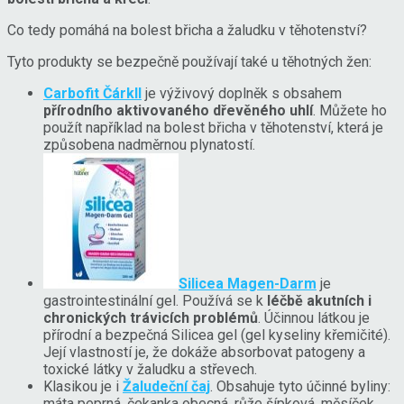
Co tedy pomáhá na bolest břicha a žaludku v těhotenství?
Tyto produkty se bezpečně používají také u těhotných žen:
Carbofit Čárkll
je výživový doplněk s obsahem
přírodního aktivovaného dřevěného uhlí
. Můžete ho
použít například na bolest břicha v těhotenství, která je
způsobena nadměrnou plynatostí.
Silicea Magen-Darm
je
gastrointestinální gel. Používá se k
léčbě akutních i
chronických trávicích problémů
. Účinnou látkou je
přírodní a bezpečná Silicea gel (gel kyseliny křemičité).
Její vlastností je, že dokáže absorbovat patogeny a
toxické látky v žaludku a střevech.
Klasikou je i
Žaludeční čaj
. Obsahuje tyto účinné byliny:
máta peprná, čekanka obecná, růže šípková, měsíček