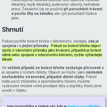
lékařský, řepík lékařský, puškvorec obecný, heřmánek
pravý. Žaludeční čaj se používá
při poruchách trávení
a pocitu tíhy na žaludku
, ale i při poruchách funkce
jater.
Shrnutí
Pokud pocítíte bolest břicha v těhotenství, sledujte,
zda je
spojena i s jinými příznaky
.
Pokud se bolest břicha objeví
spolu s varovnými příznaky jako krvácení, případně je bolest
náhlá nebo spojená s intenzivními křečemi, rychle vyhledejte
lékaře.
Ve
většině případů se bolest břicha vyskytuje přirozeně
a
je spojena s růstem dělohy. Objevit se může i jako
následek
nevhodného stravování, případně dietní chyby
. Pokud
máte pocit ztíženého a zpomaleného trávení, můžete
vyzkoušet vhodné volně prodejné léky a doplňky, které jsme
uvedli v článku.
Jste prvorodička a zajímá vás, kdy je
bolest v podbřišku