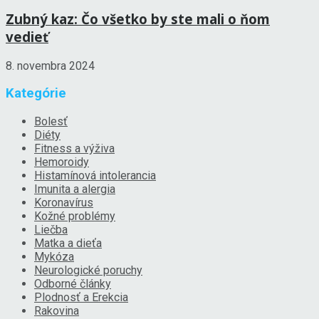
Zubný kaz: Čo všetko by ste mali o ňom
vedieť
8. novembra 2024
Kategórie
Bolesť
Diéty
Fitness a výživa
Hemoroidy
Histamínová intolerancia
Imunita a alergia
Koronavírus
Kožné problémy
Liečba
Matka a dieťa
Mykóza
Neurologické poruchy
Odborné články
Plodnosť a Erekcia
Rakovina