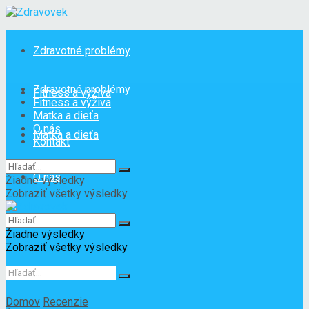
Zdravotné problémy
Zdravotné problémy
Fitness a výživa
Fitness a výživa
Matka a dieťa
O nás
Matka a dieťa
Kontakt
O nás
Žiadne výsledky
Zobraziť všetky výsledky
Kontakt
Žiadne výsledky
Zobraziť všetky výsledky
Domov
Recenzie