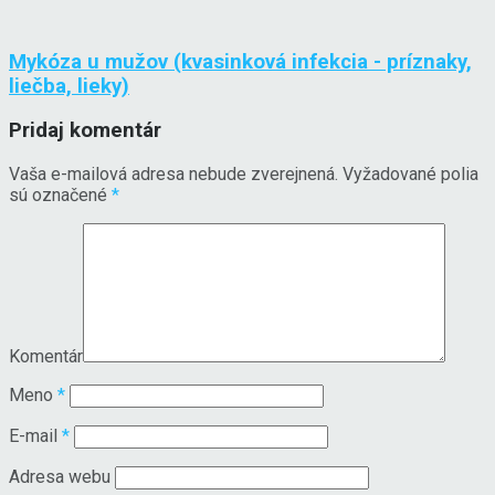
Mykóza u mužov (kvasinková infekcia - príznaky,
liečba, lieky)
Pridaj komentár
Vaša e-mailová adresa nebude zverejnená.
Vyžadované polia
sú označené
*
Komentár
Meno
*
E-mail
*
Adresa webu