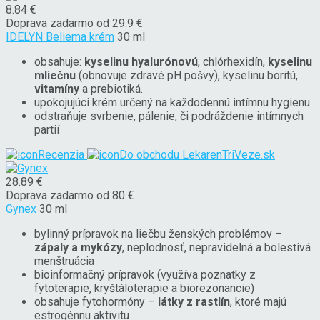
8.84 €
Doprava zadarmo od 29.9 €
IDELYN Beliema krém
30 ml
obsahuje:
kyselinu hyalurónovú
, chlórhexidín,
kyselinu
mliečnu
(obnovuje zdravé pH pošvy), kyselinu boritú,
vitamíny
a prebiotiká.
upokojujúci krém určený na každodennú intímnu hygienu
odstraňuje svrbenie, pálenie, či podráždenie intímnych
partií
Recenzia
Do obchodu
LekarenTriVeze.sk
28.89 €
Doprava zadarmo od 80 €
Gynex
30 ml
bylinný prípravok na liečbu ženských problémov –
zápaly a mykózy
, neplodnosť, nepravidelná a bolestivá
menštruácia
bioinformačný prípravok (využíva poznatky z
fytoterapie, kryštáloterapie a biorezonancie)
obsahuje fytohormóny –
látky z rastlín
, ktoré majú
estrogénnu aktivitu