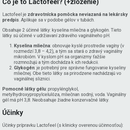
Čo je to Lactofeel? (+zloženie)
Lactofeel je
zdravotnícka pomôcka neviazaná na lekársky
predpis
. Aplikuje sa v podobe gélov v tubách.
Obsahuje 2 účinné látky: kyselina mliečna a glykogén. Tieto
látky sú účinné v udržiavaní zdravého vaginálneho pH.
Kyselina mliečna
: obnovuje kyslé prostredie vagíny (v
rozmedzí 3,8 – 4,2), a tým sa stará o zdravý vaginálny
mikrobióm. V kyslom pH sa organizmy ťažšie
rozmnožujú a tým dochádza k ich redukcii.
Glykogén
: je potrebný pre správne fungovanie kyseliny
mliečnej. Obe tieto látky sa prirodzene nachádzajú vo
vaginálnej sliznici.
Pomocné látky gélu
: propylénglykol,
metylhydroxypropylcelulóza, mliečnan sodný, voda. Vaginálny
gél má pH 3,8. Neobsahuje žiadne konzervačné látky.
Účinky
Účinky prípravku Lactofeel (s klinicky overenou účinnosťou):