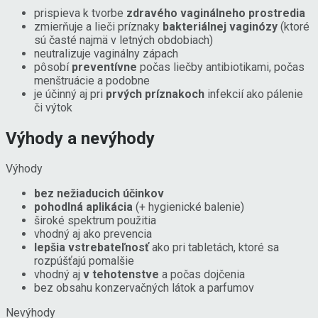
prispieva k tvorbe
zdravého vaginálneho prostredia
zmierňuje a lieči príznaky
bakteriálnej vaginózy
(ktoré
sú časté najmä v letných obdobiach)
neutralizuje vaginálny zápach
pôsobí
preventívne
počas liečby antibiotikami, počas
menštruácie a podobne
je účinný aj pri
prvých príznakoch
infekcií ako pálenie
či výtok
Výhody a nevýhody
Výhody
bez nežiaducich účinkov
pohodlná aplikácia
(+ hygienické balenie)
široké spektrum použitia
vhodný aj ako prevencia
lepšia vstrebateľnosť
ako pri tabletách, ktoré sa
rozpúšťajú pomalšie
vhodný aj
v tehotenstve
a počas dojčenia
bez obsahu konzervačných látok a parfumov
Nevýhody