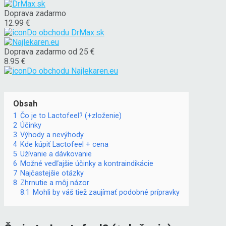
Doprava zadarmo
12.99 €
Do obchodu
DrMax.sk
Doprava zadarmo od 25 €
8.95 €
Do obchodu
Najlekaren.eu
Obsah
1
Čo je to Lactofeel? (+zloženie)
2
Účinky
3
Výhody a nevýhody
4
Kde kúpiť Lactofeel + cena
5
Užívanie a dávkovanie
6
Možné vedľajšie účinky a kontraindikácie
7
Najčastejšie otázky
8
Zhrnutie a môj názor
8.1
Mohli by váš tiež zaujímať podobné prípravky