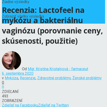
Žiadne výsledky
Recenzia: Lactofeel na
Zobraziť všetky výsledky
mykózu a bakteriálnu
vaginózu (porovnanie ceny,
skúsenosti, použitie)
Od
Mgr. Kristína Kristalyová - farmaceut
6. septembra 2020
v
Mykóza
,
Recenzie
,
Zdravotné problémy
,
Ženské problémy
0
0
ZDIEĽANÍ
493
ZOBRAZENÍ
Zdieľať na Facebooku
Zdieľať na Twitteri