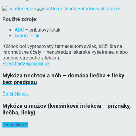
Recenzia
Do obchodu
BabickinaZahrada.sk
Použité zdroje
:
ADC
– príbalový leták
lactofeel.sk
!
Článok bol vypracovaný farmaceutom avšak, slúži iba na
informatívne účely – nenahrádza lekárske vyšetrenie, alebo
osobné stretnutie v lekárni.
Predchádzajúci článok
Mykóza nechtov a nôh – domáca liečba + lieky
bez predpisu
Ďalší článok
Mykóza u mužov (kvasinková infekcia – príznaky,
liečba, lieky)
Ďalší článok