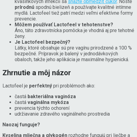
kvasinkových infekcií sa
snažte obmedziť cukor
. Noste
prírodnú
spodnú bielizeň a používajte kvalitné intímne
mydlá. Lactofeel tiež patrí medzi veľmi efektívne formy
prevencie.
Môžem používať Lactofeel v tehotenstve?
Áno, táto zdravotnícka pomôcka je vhodná aj pre tehotné
ženy.
Je Lactofeel bezpečný?
Látky, ktoré obsahuje sú pre vagínu prirodzené a 100 %
bezpečné. Prípravok je balený v jednodávkových
obaloch, takže jeho aplikácia je maximálne hygienická.
Zhrnutie a môj názor
Lactofeel je
perfektný
pri problémoch ako:
častá
bakteriálna vaginóza
častá
vaginálna mykóza
prevencia týchto ochorení
udržiavanie zdravého vaginálneho prostredia
Naozaj funguje?
Kyselina mliečna a glykogén
rozhodne fungujú pri liečbe a