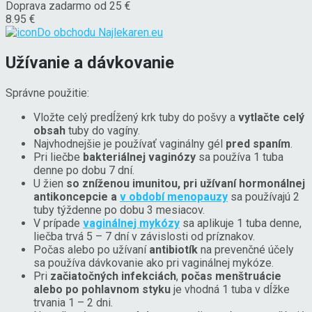
Doprava zadarmo od 25 €
8.95 €
Do obchodu
Najlekaren.eu
Užívanie a dávkovanie
Správne použitie:
Vložte celý predĺžený krk tuby do pošvy a
vytlačte celý
obsah
tuby do vagíny.
Najvhodnejšie je používať vaginálny gél
pred spaním
.
Pri liečbe
bakteriálnej vaginózy
sa používa 1 tuba
denne po dobu 7 dní.
U žien
so zníženou imunitou, pri užívaní hormonálnej
antikoncepcie a
v období menopauzy
sa používajú 2
tuby týždenne po dobu 3 mesiacov.
V prípade
vaginálnej mykózy
sa aplikuje 1 tuba denne,
liečba trvá 5 – 7 dní v závislosti od príznakov.
Počas alebo po užívaní
antibiotík
na prevenčné účely
sa používa dávkovanie ako pri vaginálnej mykóze.
Pri
začiatočných infekciách
,
počas menštruácie
alebo po pohlavnom styku
je vhodná 1 tuba v dĺžke
trvania 1 – 2 dni.