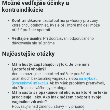
Možné vedľajšie účinky a
kontraindikácie
Kontraindikácie
: Lactofeel nie je vhodný pre ženy,
ktoré chcú otehotnieť. Kyslé pH, ktoré má gél, môže
sťažiť prežitie spermií.
Vedľajšie účinky
: Pri dodržiavaní odporúčaného
dávkovania nie sú známe.
Najčastejšie otázky
Mám hustý, zapáchajúci výtok. Je pre mňa
Lactofeel vhodný?
Áno samozrejme, Lactofeel môžete použiť pri
príznakoch bakteriálnej vaginózy alebo
na mykózu
(kvasinkovú infekciu)
. Ak by však problémy pretrvávali,
obráťte sa na vášho gynekológa.
Mám často sa opakujúce infekcie, na ktoré mi lekár
predpisuje lieky. Ako inak môžem podporiť svoje
vaginálne zdravie?
Pouvažujte nad zmenou stravy – v prípade