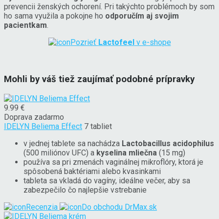
prevencii ženských ochorení. Pri takýchto problémoch by som
ho sama využila a pokojne ho
odporučím aj svojim
pacientkam
.
Pozrieť
Lactofeel
v e-shope
Mohli by váš tiež zaujímať podobné prípravky
9.99 €
Doprava zadarmo
IDELYN Beliema Effect
7 tabliet
v jednej tablete sa nachádza
Lactobacillus acidophilus
(500 miliónov UFC) a
kyselina mliečna
(15 mg)
používa sa pri zmenách vaginálnej mikroflóry, ktorá je
spôsobená baktériami alebo kvasinkami
tableta sa vkladá do vagíny, ideálne večer, aby sa
zabezpečilo čo najlepšie vstrebanie
Recenzia
Do obchodu
DrMax.sk