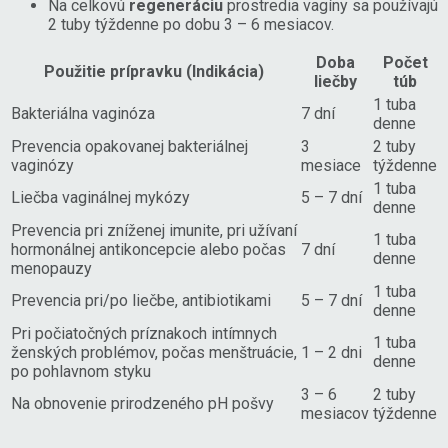
Na celkovú
regeneráciu
prostredia vagíny sa používajú
2 tuby týždenne po dobu 3 – 6 mesiacov.
Doba
Počet
Použitie prípravku (Indikácia)
liečby
túb
1 tuba
Bakteriálna vaginóza
7 dní
denne
Prevencia opakovanej bakteriálnej
3
2 tuby
vaginózy
mesiace
týždenne
1 tuba
Liečba vaginálnej mykózy
5 – 7 dní
denne
Prevencia pri zníženej imunite, pri užívaní
1 tuba
hormonálnej antikoncepcie alebo počas
7 dní
denne
menopauzy
1 tuba
Prevencia pri/po liečbe, antibiotikami
5 – 7 dní
denne
Pri počiatočných príznakoch intímnych
1 tuba
ženských problémov, počas menštruácie,
1 – 2 dni
denne
po pohlavnom styku
3 – 6
2 tuby
Na obnovenie prirodzeného pH pošvy
mesiacov
týždenne