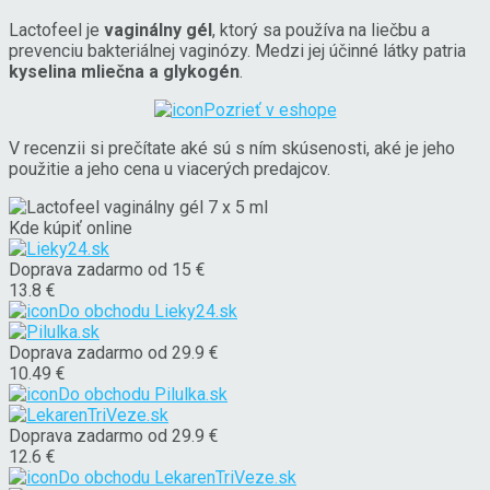
Lactofeel je
vaginálny gél
, ktorý sa používa na liečbu a
prevenciu bakteriálnej vaginózy. Medzi jej účinné látky patria
kyselina mliečna a glykogén
.
Pozrieť v eshope
V recenzii si prečítate aké sú s ním skúsenosti, aké je jeho
použitie a jeho cena u viacerých predajcov.
Kde kúpiť online
Doprava zadarmo od 15 €
13.8 €
Do obchodu
Lieky24.sk
Doprava zadarmo od 29.9 €
10.49 €
Do obchodu
Pilulka.sk
Doprava zadarmo od 29.9 €
12.6 €
Do obchodu
LekarenTriVeze.sk