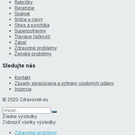
Rebríčky
Recenzie
Spánok
Srdce a cievy
Stres a psychika
Superpotraviny
Tráviace ťažkosti
Zápal
Zdravotné problémy
Ženské problémy
Sledujte nás
Kontakt
Zásady spracúvania a ochrany osobných údajov
Inzercia
© 2020 Zdravovek.eu
Žiadne výsledky
Zobraziť všetky výsledky
Zdravotné problémy