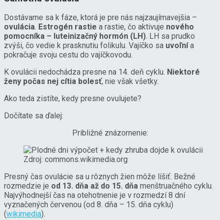
Dostávame sa k fáze, ktorá je pre nás najzaujímavejšia –
ovulácia
.
Estrogén rastie
a rastie, čo aktivuje
nového
pomocníka – luteinizačný hormón (LH)
. LH sa prudko
zvýši, čo vedie k prasknutiu folikulu. Vajíčko sa
uvoľní
a
pokračuje svoju cestu do vajíčkovodu.
K ovulácii nedochádza presne na 14. deň cyklu.
Niektoré
ženy počas nej cítia bolesť
, nie však všetky.
Ako teda zistíte, kedy presne ovulujete?
Dočítate sa ďalej:
Približné znázornenie:
Zdroj: commons.wikimedia.org
Presný čas ovulácie sa u rôznych žien môže líšiť. Bežné
rozmedzie je
od 13. dňa až do 15. dňa
menštruačného cyklu.
Najvýhodnejší čas na otehotnenie je v rozmedzí 8 dní
vyznačených červenou (od 8. dňa – 15. dňa cyklu)
(
wikimedia
).