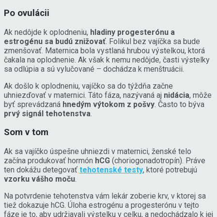
Po ovulácii
Ak nedôjde k oplodneniu,
hladiny progesterónu a
estrogénu sa budú znižovať
. Folikul bez vajíčka sa bude
zmenšovať. Maternica bola vystlaná hrubou výstelkou, ktorá
čakala na oplodnenie. Ak však k nemu nedôjde, časti výstelky
sa odlúpia a sú vylučované – dochádza k menštruácii.
Ak došlo k oplodneniu, vajíčko sa do týždňa začne
uhniezďovať v maternici. Táto fáza, nazývaná aj
nidácia
, môže
byť sprevádzaná
hnedým výtokom z pošvy
. Často to býva
prvý signál tehotenstva
.
Som v tom
Ak sa vajíčko úspešne uhniezdi v maternici, ženské telo
začína produkovať hormón
hCG
(choriogonadotropín). Práve
ten dokážu detegovať
tehotenské testy
, ktoré potrebujú
vzorku vášho moču
.
Na potvrdenie tehotenstva vám lekár zoberie krv, v ktorej sa
tiež dokazuje hCG. Úloha estrogénu a progesterónu v tejto
fáze je to, aby udržiavali výstelku v celku, a nedochádzalo k jej