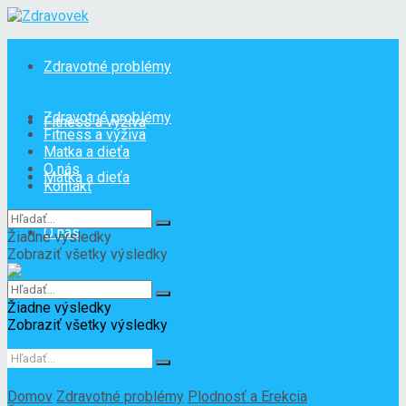
Zdravotné problémy
Zdravotné problémy
Fitness a výživa
Fitness a výživa
Matka a dieťa
O nás
Matka a dieťa
Kontakt
O nás
Žiadne výsledky
Zobraziť všetky výsledky
Kontakt
Žiadne výsledky
Zobraziť všetky výsledky
Domov
Zdravotné problémy
Plodnosť a Erekcia