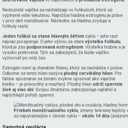
Nedozreté vajíčka sa nachádzajú vo folikuloch, ktoré sú
vyplnené ešte tekutinou. Najnižšia hladina estrogénu je práve
v prvý deň menštruácie. Následne sa hladina zvyšuje a
folikuly rastú.
Jeden folikul sa stane hlavným šéfom
cyklu – jeho rast
najviac prosperuje. O jeho výživu sa stará
výstelka folikulu
,
ktorá je zas
podporovaná estrogénom
. Výstelka hrubne a je
vysoko prekrvená. Tým sa zabezpečí, že bude vajíčko
vyživovať po celý čas.
Estrogén mení aj charakter hlienu, ktorý sa nachádza v pošve.
Odborne sa tento hlien nazýva
plodný cervikálny hlien
. Pre
ľahšie spoznanie sa ženám zvykne opisovať ako vaječné
bielko – je priesvitný a mazľavý. Plodný hlien
udrží spermie
živé aj viac dní
. Svojou štruktúrou zabezpečuje najľahší a
najrýchlejší pohyb spermií.
Priebeh menštruačného cyklu
, zmeny telesnej teploty
sú najvýraznejšie v strede cyklu –
okolo 14 dňa
(znázorn
Samotná ovulácia