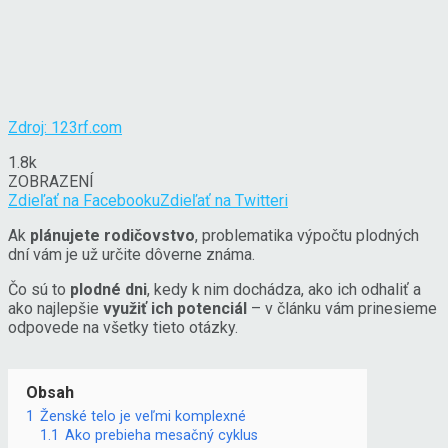
Zdroj: 123rf.com
1.8k
ZOBRAZENÍ
Zdieľať na Facebooku
Zdieľať na Twitteri
Ak
plánujete rodičovstvo
, problematika výpočtu plodných
dní vám je už určite dôverne známa.
Čo sú to
plodné dni
, kedy k nim dochádza, ako ich odhaliť a
ako najlepšie
využiť ich potenciál
– v článku vám prinesieme
odpovede na všetky tieto otázky.
Obsah
1
Ženské telo je veľmi komplexné
1.1
Ako prebieha mesačný cyklus