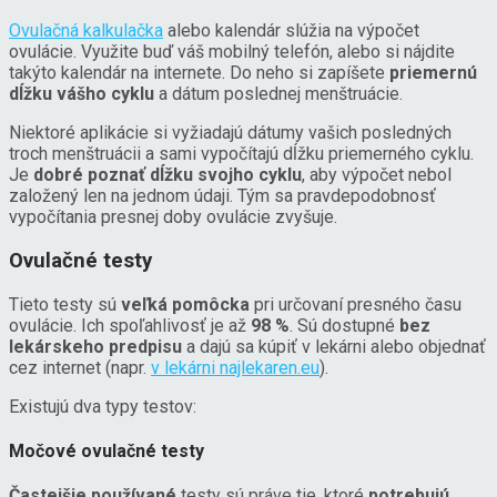
Ovulačná kalkulačka
alebo kalendár slúžia na výpočet
ovulácie. Využite buď váš mobilný telefón, alebo si nájdite
takýto kalendár na internete. Do neho si zapíšete
priemernú
dĺžku vášho cyklu
a dátum poslednej menštruácie.
Niektoré aplikácie si vyžiadajú dátumy vašich posledných
troch menštruácii a sami vypočítajú dĺžku priemerného cyklu.
Je
dobré poznať dĺžku svojho cyklu
, aby výpočet nebol
založený len na jednom údaji. Tým sa pravdepodobnosť
vypočítania presnej doby ovulácie zvyšuje.
Ovulačné testy
Tieto testy sú
veľká pomôcka
pri určovaní presného času
ovulácie. Ich spoľahlivosť je až
98 %
. Sú dostupné
bez
lekárskeho predpisu
a dajú sa kúpiť v lekárni alebo objednať
cez internet (napr.
v lekárni najlekaren.eu
).
Existujú dva typy testov:
Močové ovulačné testy
Častejšie používané
testy sú práve tie, ktoré
potrebujú