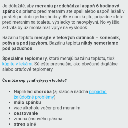
Je dôležité, aby
meraniu predchádzal aspoň 6 hodinový
spánok
a priamo pred meraním ste spali alebo aspoň ležali v
posteli po dobu jednej hodiny. Ak v noci kojíte, prípadne idete
pred meraním na toaletu, výsledky to neovplyvní. No vyššia
aktivita by už mohla mať vplyv na výsledok.
Bazálnu teplotu
merajte v telových dutinách
–
konečník,
pošva a pod jazykom
. Bazálnu teplotu
nikdy nemeriame
pod pazuchou
.
Špeciálne teplomery
, ktoré merajú bazálnu teplotu, tiež
kúpite v lekárni
. Sú ešte presnejšie, ako obyčajné digitálne
alebo ortuťové teplomery.
Čo môže ovplyvniť výkyvy v teplote?
Napríklad
choroba
(aj slabšia nádcha
prípadne
žalúdočné problémy
)
málo spánku
viac alkoholu večer pred meraním
cestovanie
zmena časového pásma
stres
a iné