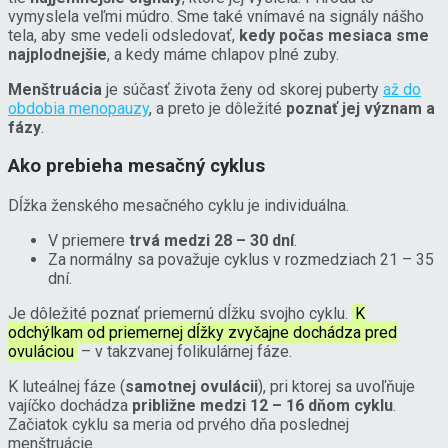
vymyslela veľmi múdro. Sme také vnímavé na signály nášho
tela, aby sme vedeli odsledovať,
kedy počas mesiaca sme
najplodnejšie
, a kedy máme chlapov plné zuby.
Menštruácia
je súčasť života ženy od skorej puberty
až do
obdobia menopauzy
, a preto je dôležité
poznať jej význam a
fázy
.
Ako prebieha mesačný cyklus
Dĺžka ženského mesačného cyklu je individuálna.
V priemere
trvá medzi 28 – 30 dní
.
Za normálny sa považuje cyklus v rozmedziach 21 – 35
dní.
Je dôležité poznať priemernú dĺžku svojho cyklu.
K
odchýlkam od priemernej dĺžky zvyčajne dochádza pred
ovuláciou
– v takzvanej folikulárnej fáze.
K luteálnej fáze (
samotnej ovulácii
), pri ktorej sa uvoľňuje
vajíčko dochádza
približne medzi 12 – 16 dňom cyklu
.
Začiatok cyklu sa meria od prvého dňa poslednej
menštruácie.