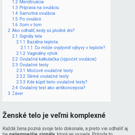
1.2
Menštruácia
1.3
Príprava na ovuláciu
1.4
Samotná ovulácia
1.5
Po ovulácii
1.6
Som v tom
2
Ako odhaliť, kedy sú plodné dni?
2.1
Signály tela
2.1.1
Bazálna teplota
2.1.1.1
Čo môže ovplyvniť výkyvy v teplote?
2.1.2
Vaginálny výtok
2.2
Ovulačná kalkulačka (výpočet ovulácie)
2.3
Ovulačné testy
2.3.1
Močové ovulačné testy
2.3.2
Slinné ovulačné testy
2.3.3
Kde kúpiť tieto ovulačné testy?
2.4
Ovulačný test ako antikoncepcia?
3
Záver
Ženské telo je veľmi komplexné
Každá žena pozná svoje telo dokonale, a preto vie odhaliť aj
tie
najjemnejšie signály
, ktoré jej vysiela. Príroda to