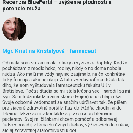
Recenzia BlueFertil – zvýšenie plodnosti a
potencie muža
Mgr. Kristína Kristalyová - farmaceut
Od mala som sa zaujímala o lieky a výživové doplnky. Keďže
pochádzam z medicínskej rodiny, nikdy o ne doma nebola
núdza. Ako malú ma vždy najviac zaujímalo, na čo konkrétne
lieky fungujú a ako účinkujú. A táto zvedavosť ma držala tak
dlho, že som vyštudovala farmaceutickú fakultu UK v
Bratislave. Počas štúdia sa mi stala krásna vec - narodil sa mi
syn. Som teda mladá mama skoro dvojročného chlapčeka.
Svoje odborné vedomosti sa snažím udržiavať tak, že píšem
pre viaceré zdravotné portály. Raz do týždňa chodím aj do
lekárne, takže som v kontakte s praxou a problémami
pacientov. Svojimi článkami chcem pomôcť a odborne aj
ľudsky poradiť v témach rôznych liekov, výživových doplnkov,
ale aj zdravotnej starostlivosti u detí.