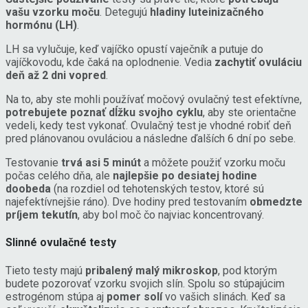
vašu vzorku moču
. Detegujú
hladiny luteinizačného
hormónu (LH)
.
LH sa vylučuje, keď vajíčko opustí vaječník a putuje do
vajíčkovodu, kde čaká na oplodnenie. Vedia
zachytiť ovuláciu
deň až 2 dni vopred
.
Na to, aby ste mohli používať močový ovulačný test efektívne,
potrebujete poznať dĺžku svojho cyklu
, aby ste orientačne
vedeli, kedy test vykonať. Ovulačný test je vhodné robiť deň
pred plánovanou ovuláciou a následne ďalších 6 dní po sebe.
Testovanie
trvá asi 5 minút
a môžete použiť vzorku moču
počas celého dňa, ale
najlepšie po desiatej hodine
doobeda
(na rozdiel od tehotenských testov, ktoré sú
najefektívnejšie ráno). Dve hodiny pred testovaním
obmedzte
príjem tekutín
, aby bol moč čo najviac koncentrovaný.
Slinné ovulačné testy
Tieto testy majú
pribalený malý mikroskop
, pod ktorým
budete pozorovať vzorku svojich slín. Spolu so stúpajúcim
estrogénom stúpa aj
pomer solí
vo vašich slinách. Keď sa