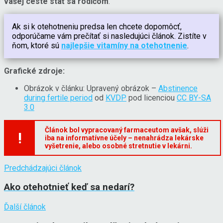
vašej ceste stať sa rodičom
.
Ak si k otehotneniu predsa len chcete dopomôcť,
odporúčame vám prečítať si nasledujúci článok. Zistíte v
ňom, ktoré sú
najlepšie vitamíny na otehotnenie
.
Grafické zdroje:
Obrázok v článku: Upravený obrázok –
Abstinence
during fertile period
od
KVDP
pod licenciou
CC BY-SA
3.0
Článok bol vypracovaný farmaceutom avšak, slúži
!
iba na informatívne účely – nenahrádza lekárske
vyšetrenie, alebo osobné stretnutie v lekárni.
Predchádzajúci článok
Ako otehotnieť keď sa nedarí?
Ďalší článok