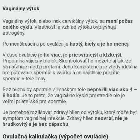
Vaginálny výtok
Vaginálny výtok, alebo inak cervikálny výtok, sa
mení počas
celého cyklu
. Vlastnosti a vzhľad výtoku ovplyvňujú
estrogény.
Po menštruácii a po ovulácii je
hustý, biely a je ho menej
.
V čase ovulácie
je ho viac, je priesvitnejší a klzkejší
.
Pripomína vaječný bielok. Skontrolovať ho môžete aj tak, že
sa naťahuje medzi prstami. Jeho konzistencia je vtedy ideálna
pre putovanie spermie k vajíčku a čo najdlhšie prežitie
spermie v tele ženy.
Bez hlienu by spermie v ženskom tele
neprežili viac ako 4 –
8 hodín
. Je to preto, že vaginálne kyslé prostredie nie je
veľmi priateľské pre spermie.
Je potrebné rozlišovať zdravý hlien od výtoku, ktorý môže byť
symptóm vaginálnej infekcie. Zdravý hlien
nesvrbí, nie je
hrudkovitý a je bez zápachu
.
Ovulačná kalkulačka (výpočet ovulácie)