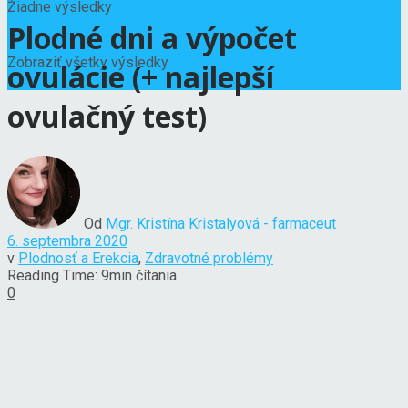
Žiadne výsledky
Plodné dni a výpočet
Zobraziť všetky výsledky
ovulácie (+ najlepší
ovulačný test)
Od
Mgr. Kristína Kristalyová - farmaceut
6. septembra 2020
v
Plodnosť a Erekcia
,
Zdravotné problémy
Reading Time: 9min čítania
0