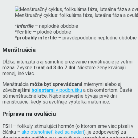
Menštruačný cyklus: folikulárna fáza, luteálna fáza a ovu
*
infertile
– neplodné obdobie
*
fertile
– plodné obdobie
*
probably infertile
– pravdepodobne neplodné obdobie
Menštruácia
Dĺžka, intenzita a aj samotné prežívanie menštruácie je veľmi
rôzna. Zvykne
trvať od 3 do 7 dní
. Niektoré ženy krvácajú
menej, iné viac.
Menštruácia
môže byť sprevádzaná
miernymi alebo aj
závažnejšími
bolesťami
v podbrušku
a diskomfortom. Časté
sú menštruačné kŕče. Najbolestivejšie bývajú prvé dni
menštruácie, kedy sa uvoľňuje výstelka maternice.
Príprava na ovuláciu
FSH
– folikuly stimulujúci hormón (o ktorom sme viac písali v
článku –
ako otehotnieť, keď sa nedarí
), je zodpovedný za
dozrievanie vajíčka
vo vaječníkoch a
produkciu estrogénu
.