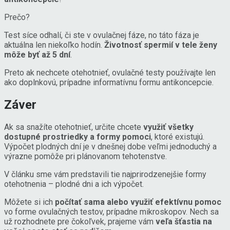
Prečo?
Test síce odhalí, či ste v ovulačnej fáze, no táto fáza je
aktuálna len niekoľko hodín.
Životnosť spermií v tele ženy
môže byť až 5 dní
.
Preto ak nechcete otehotnieť, ovulačné testy používajte len
ako doplnkovú, prípadne informatívnu formu antikoncepcie.
Záver
Ak sa snažíte otehotnieť, určite chcete
využiť všetky
dostupné prostriedky a formy pomoci
, ktoré existujú.
Výpočet plodných dní je v dnešnej dobe veľmi jednoduchý a
výrazne pomôže pri plánovanom tehotenstve.
V článku sme vám predstavili tie najprirodzenejšie formy
otehotnenia – plodné dni a ich výpočet.
Môžete si ich
počítať sama alebo využiť efektívnu pomoc
vo forme ovulačných testov, prípadne mikroskopov. Nech sa
už rozhodnete pre čokoľvek, prajeme vám
veľa šťastia na