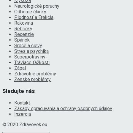
Mykóza
Neurologické poruchy
Odborné články
Plodnosť a Erekcia
Rakovina
Rebríčky
Recenzie
Spánok
Srdce a cievy
Stres a psychika
Superpotraviny
Tráviace ťažkosti
Zápal
Zdravotné problémy
Ženské problémy
Sledujte nás
Kontakt
Zásady spracúvania a ochrany osobných údajov
Inzercia
© 2020 Zdravovek.eu