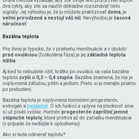
Druhá metóda vyžaduje, aby ste svoje telo pozorovali aspoň
dva cykly, aby ste sa naučili dôkladne rozoznávať tieto
signály. Jej výhodou je, že ju môžete praktizovať
doma
, je
veľmi prirodzená a nestojí váš nič
. Nevýhodou je
časová
náročnosť
.
Bazálna teplota
Pre ženu je typické, že v priebehu menštruácie a v období
pred ovuláciou
(folikulárna fáza) je jej
základná teplota
nižšia
.
Aj keď to nebudete cítiť, krátko po ovulácii sa vaša bazálna
teplota
zvýši o 0,3 – 0,4 stupňa
. Bazálna znamená, že nie je
ovplyvnená záťažou, pitím a jedlom. Preto si ju merajte priamo
po prebudení.
Bazálna teplota je ovplyvnená hormónmi progesterón,
estrogén a
melatonín
. O ich funkcii a vplyve na plodnosť sme
si už písali vyššie. Hormón
progesterón zapríčiní jemné
stúpnutie teploty
, ktoré pretrvá až do začiatku menštruácie
(v prípade že nedôjde k oplodneniu).
Ako si teda odmerať teplotu?