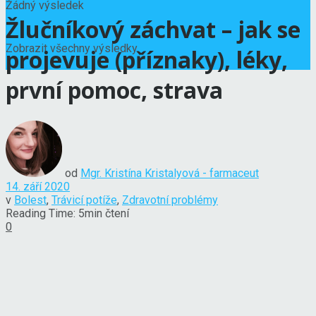
Žádný výsledek
Žlučníkový záchvat – jak se
Zobrazit všechny výsledky
projevuje (příznaky), léky,
první pomoc, strava
od
Mgr. Kristína Kristalyová - farmaceut
14. září 2020
v
Bolest
,
Trávicí potíže
,
Zdravotní problémy
Reading Time: 5min čtení
0