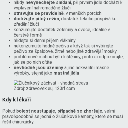
nikdy
nevynechejte snídani
, při prvním jídle dochází k
vyplavení nahromaděné žluči
stravujte se pravidelně
, v menších porcích
dodržujte pitný režim
, dostatek tekutin přispívá ke
zředění žluči
konzumujte dostatek zeleniny a ovoce, ideálně v
čerstvé formě
hlídejte si denní příjem vlákniny
nekonzumujte hodně pečiva a když tak si vybírejte
pečivo ze špaldové, žitné nebo jiné zdravější mouky
problémové mohou být i luštěniny, proto si odpozorujte,
jak se po nich cítíte
nevhodné jsou uzeniny
a jiné nekvalitní masné
výrobky, stejně jako
mastná jídla
Zdroj: zdravovek.eu, 123rf.com
Kdy k lékaři
Pokud
bolest neustupuje, případně se zhoršuje
, velmi
pravděpodobně se jedná o žlučníkové kameny, které se musí
řešit chirurgicky.