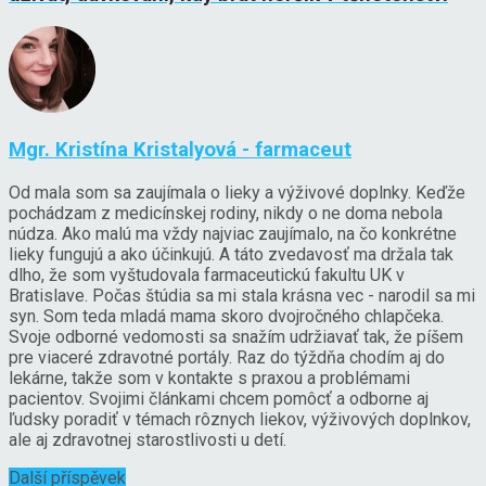
Mgr. Kristína Kristalyová - farmaceut
Od mala som sa zaujímala o lieky a výživové doplnky. Keďže
pochádzam z medicínskej rodiny, nikdy o ne doma nebola
núdza. Ako malú ma vždy najviac zaujímalo, na čo konkrétne
lieky fungujú a ako účinkujú. A táto zvedavosť ma držala tak
dlho, že som vyštudovala farmaceutickú fakultu UK v
Bratislave. Počas štúdia sa mi stala krásna vec - narodil sa mi
syn. Som teda mladá mama skoro dvojročného chlapčeka.
Svoje odborné vedomosti sa snažím udržiavať tak, že píšem
pre viaceré zdravotné portály. Raz do týždňa chodím aj do
lekárne, takže som v kontakte s praxou a problémami
pacientov. Svojimi článkami chcem pomôcť a odborne aj
ľudsky poradiť v témach rôznych liekov, výživových doplnkov,
ale aj zdravotnej starostlivosti u detí.
Další příspěvek