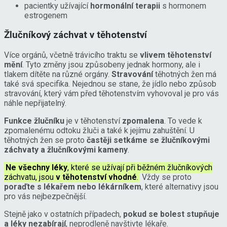
pacientky užívající
hormonální terapii
s hormonem
estrogenem
Žlučníkový záchvat v těhotenství
Více orgánů, včetně trávicího traktu se
vlivem těhotenství
mění
. Tyto změny jsou způsobeny jednak hormony, ale i
tlakem dítěte na různé orgány.
Stravování
těhotných žen má
také svá specifika. Nejednou se stane, že jídlo nebo způsob
stravování, který vám před těhotenstvím vyhovoval je pro vás
náhle nepřijatelný.
Funkce žlučníku
je v těhotenství
zpomalena
. To vede k
zpomalenému odtoku žluči a také k jejímu zahuštění. U
těhotných žen se proto
častěji setkáme se žlučníkovými
záchvaty a žlučníkovými kameny
.
Ne všechny léky
, které se užívají při běžném žlučníkových
záchvatu, jsou
v těhotenství vhodné
.
Vždy se proto
poraďte s lékařem nebo lékárníkem
, které alternativy jsou
pro vás nejbezpečnější.
Stejně jako v ostatních případech,
pokud se bolest stupňuje
a léky nezabírají
, neprodleně navštivte lékaře.