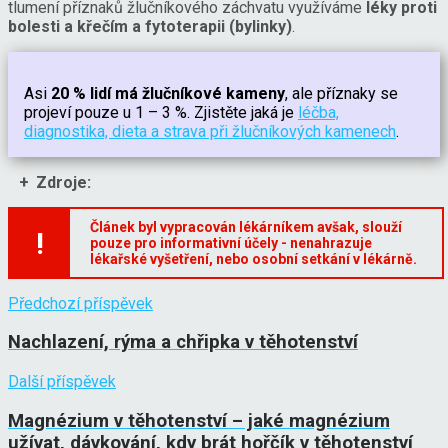
tlumení příznaků žlučníkového záchvatu využíváme
léky proti
bolesti a křečím a fytoterapii (bylinky)
.
Asi
20 % lidí má žlučníkové kameny
, ale příznaky se
projeví pouze u 1 – 3 %. Zjistěte jaká je
léčba,
diagnostika, dieta a strava při žlučníkových kamenech
.
Zdroje:
Článek byl vypracován lékárníkem avšak, slouží
!
pouze pro informativní účely - nenahrazuje
lékařské vyšetření, nebo osobní setkání v lékárně.
Předchozí příspěvek
Nachlazení, rýma a chřipka v těhotenství
Další příspěvek
Magnézium v těhotenství – jaké magnézium
užívat, dávkování, kdy brát hořčík v těhotenství