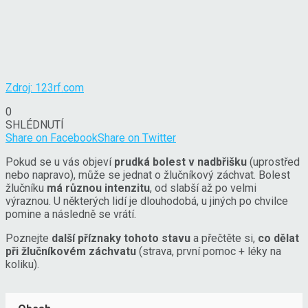
Zdroj: 123rf.com
0
SHLÉDNUTÍ
Share on Facebook
Share on Twitter
Pokud se u vás objeví
prudká bolest v nadbřišku
(uprostřed
nebo napravo), může se jednat o žlučníkový záchvat. Bolest
žlučníku
má různou intenzitu
, od slabší až po velmi
výraznou. U některých lidí je dlouhodobá, u jiných po chvilce
pomine a následně se vrátí.
Poznejte
další příznaky tohoto stavu
a přečtěte si,
co dělat
při žlučníkovém záchvatu
(strava, první pomoc + léky na
koliku).