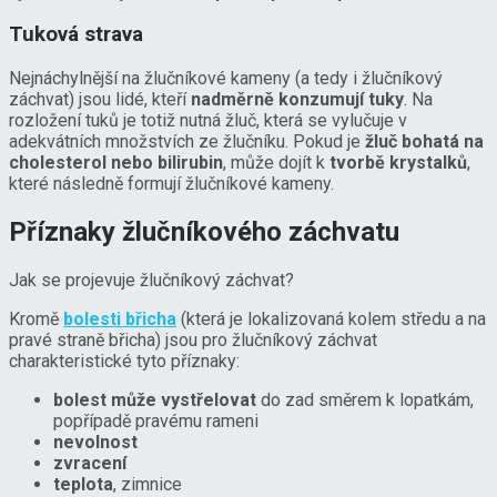
Tuková strava
Nejnáchylnější na žlučníkové kameny (a tedy i žlučníkový
záchvat) jsou lidé, kteří
nadměrně konzumují tuky
. Na
rozložení tuků je totiž nutná žluč, která se vylučuje v
adekvátních množstvích ze žlučníku. Pokud je
žluč bohatá na
cholesterol nebo bilirubin
, může dojít k
tvorbě krystalků
,
které následně formují žlučníkové kameny.
Příznaky žlučníkového záchvatu
Jak se projevuje žlučníkový záchvat?
Kromě
bolesti břicha
(která je lokalizovaná kolem středu a na
pravé straně břicha) jsou pro žlučníkový záchvat
charakteristické tyto příznaky:
bolest může vystřelovat
do zad směrem k lopatkám,
popřípadě pravému rameni
nevolnost
zvracení
teplota
, zimnice