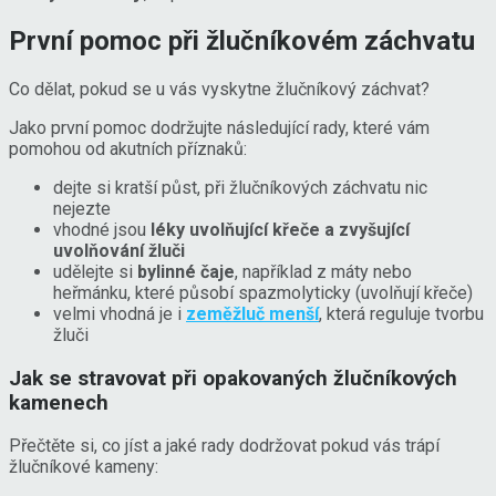
První pomoc při žlučníkovém záchvatu
Co dělat, pokud se u vás vyskytne žlučníkový záchvat?
Jako první pomoc dodržujte následující rady, které vám
pomohou od akutních příznaků:
dejte si kratší půst, při žlučníkových záchvatu nic
nejezte
vhodné jsou
léky uvolňující křeče a zvyšující
uvolňování žluči
udělejte si
bylinné čaje
, například z máty nebo
heřmánku, které působí spazmolyticky (uvolňují křeče)
velmi vhodná je i
zeměžluč menší
, která reguluje tvorbu
žluči
Jak se stravovat při opakovaných žlučníkových
kamenech
Přečtěte si, co jíst a jaké rady dodržovat pokud vás trápí
žlučníkové kameny: