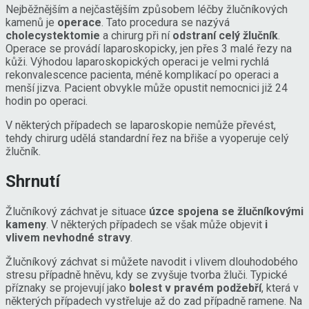
Nejběžnějším a nejčastějším způsobem léčby žlučníkových
kamenů je
operace
. Tato procedura se nazývá
cholecystektomie
a chirurg při ní
odstraní celý žlučník
.
Operace se provádí laparoskopicky, jen přes 3 malé řezy na
kůži. Výhodou laparoskopických operaci je velmi rychlá
rekonvalescence pacienta, méně komplikací po operaci a
menší jizva. Pacient obvykle může opustit nemocnici již 24
hodin po operaci.
V některých případech se laparoskopie nemůže převést,
tehdy chirurg udělá standardní řez na břiše a vyoperuje celý
žlučník.
Shrnutí
Žlučníkový záchvat je situace
úzce spojena se žlučníkovými
kameny
. V některých případech se však může objevit
i
vlivem nevhodné stravy
.
Žlučníkový záchvat si můžete navodit i vlivem dlouhodobého
stresu případně hněvu, kdy se zvyšuje tvorba žluči. Typické
příznaky se projevují jako
bolest v pravém podžebří
, která v
některých případech vystřeluje až do zad případně ramene. Na