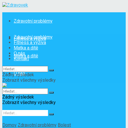
Zdravotní problémy
Zdravotní problémy
Fitness a výživa
Fitness a výživa
Matka a dítě
O nás
Matka a dítě
Kontakt
O nás
Žádný výsledek
Zobrazit všechny výsledky
Kontakt
Žádný výsledek
Zobrazit všechny výsledky
Domov
Zdravotní problémy
Bolest