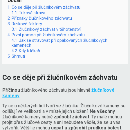
Obsah
1
Co se děje při žlučníkovém záchvatu
1.1
Tuková strava
2
Příznaky žlučníkového záchvatu
3
Rizikové faktory
3.1
Žlučníkový záchvat v těhotenství
4
První pomoc při žlučníkovém záchvatu
4.1
Jak se stravovat při opakovaných žlučníkových
kamenech
4.2
Kdy k lékaři
5
Shrnutí
Co se děje při žlučníkovém záchvatu
Příčinou
žlučníkového záchvatu jsou hlavně
žlučníkové
kameny
.
Ty se u některých lidí tvoří ve žlučníku. Žlučníkové kameny se
odlišují ve velikosti a v místě jejich uložení.
Ne všechny
žlučníkové kameny nutně
způsobí záchvat
. Ty malé mohou
projít přes žlučové cesty a ani nebudete vědět, že se u vás
vytvořili. Větší je mohou
ucpat a způsobit prudkou bolest
.