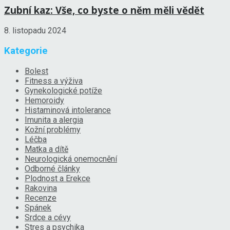
Zubní kaz: Vše, co byste o něm měli vědět
8. listopadu 2024
Kategorie
Bolest
Fitness a výživa
Gynekologické potíže
Hemoroidy
Histaminová intolerance
Imunita a alergia
Kožní problémy
Léčba
Matka a dítě
Neurologická onemocnění
Odborné články
Plodnost a Erekce
Rakovina
Recenze
Spánek
Srdce a cévy
Stres a psychika