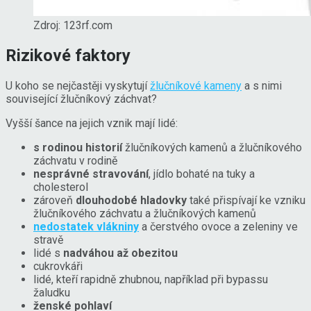
Zdroj: 123rf.com
Rizikové faktory
U koho se nejčastěji vyskytují
žlučníkové kameny
a s nimi
související žlučníkový záchvat?
Vyšší šance na jejich vznik mají lidé:
s rodinou historií
žlučníkových kamenů a žlučníkového
záchvatu v rodině
nesprávné stravování
, jídlo bohaté na tuky a
cholesterol
zároveň
dlouhodobé hladovky
také přispívají ke vzniku
žlučníkového záchvatu a žlučníkových kamenů
nedostatek vlákniny
a čerstvého ovoce a zeleniny ve
stravě
lidé s
nadváhou až obezitou
cukrovkáři
lidé, kteří rapidně zhubnou, například při bypassu
žaludku
ženské pohlaví