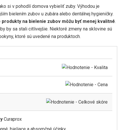
ko si v pohodlí domova vybieliť zuby. Výhodou je
ejším bielením zubov u zubára alebo dentálnej hygieničky.
 produkty na bielenie zubov môžu byť menej kvalitné
.
y by sa stali citlivejšie. Niektoré zmeny na sklovine sú
 pokyny, ktoré sú uvedené na produktoch.
my
Curaprox
anné, bieliace a absorpčné účinky