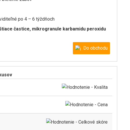
viditeľné po 4 – 6 týždňoch
štiace častice, mikrogranule karbamidu peroxidu
Do obchodu
kusov