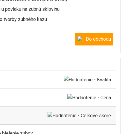
niu povlaku na zubnú sklovinu
ziko tvorby zubného kazu
Do obchodu
 bielenie zubov