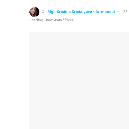
Od
Mgr. Kristína Kristalyová - farmaceut
25.
Reading Time: 4min čítania