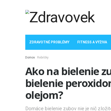
ZDRAVOTNÉ PROBLÉMY
FITNESS A VÝŽIVA
Domov
Rebríčky
Ako na bielenie 
bielenie peroxid
olejom?
Domáce bielenie zubov nie je nič zložité.