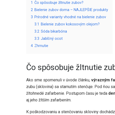
1
Čo spôsobuje žltnutie zubov?
2
Bielenie zubov doma – NAJLEPŠIE produkty
3
Prírodné varianty vhodné na bielenie zubov
3.1
Bielenie zubov kokosovým olejom?
3.2
Sóda bikarbóna
3.3
Jablčný ocot
4
Zhrnutie
Čo spôsobuje žltnutie zu
Ako sme spomenuli v úvode článku,
výrazným fak
zubu (sklovina) sa starnutím stenčuje. Pod ňou sa
žltohnedé zafarbenie. Postupom času je teda
dent
aj jeho žltším zafarbením.
K poškodzovaniu a stenčovaniu skloviny dochád