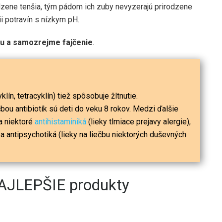
rodzene tenšia, tým pádom ich zuby nevyzerajú prirodzene
cii potravín s nízkym pH.
ju a samozrejme fajčenie
.
lín, tetracyklín) tiež spôsobuje žltnutie.
čbou antibiotík sú deti do veku 8 rokov. Medzi ďalšie
ia niektoré
antihistaminiká
(lieky tlmiace prejavy alergie),
) a antipsychotiká (lieky na liečbu niektorých duševných
NAJLEPŠIE produkty