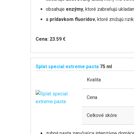
obsahuje
enzýmy
, ktoré zabraňujú uklada
s prídavkom fluoridov
, ktoré znižujú ri
Cena: 23.59 €
Splat special extreme pasta
75 ml
Kvalita
Cena
Celkové skóre
zubná pasta zaručujúca intenzívne domáce