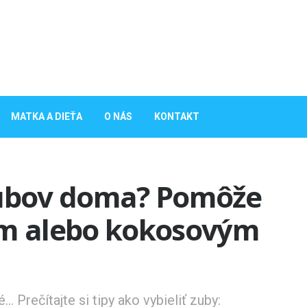
MATKA A DIEŤA
O NÁS
KONTAKT
zubov doma? Pomôže
om alebo kokosovým
.. Prečítajte si tipy ako vybieliť zuby: