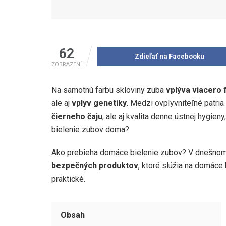
62
Zdieľať na Facebooku
ZOBRAZENÍ
Na samotnú farbu skloviny zuba
vplýva viacero 
ale aj
vplyv genetiky
. Medzi ovplyvniteľné patria
čierneho čaju
, ale aj kvalita denne ústnej hygie
bielenie zubov doma?
Ako prebieha domáce bielenie zubov? V dnešno
bezpečných produktov
, ktoré slúžia na domáce 
praktické.
Obsah