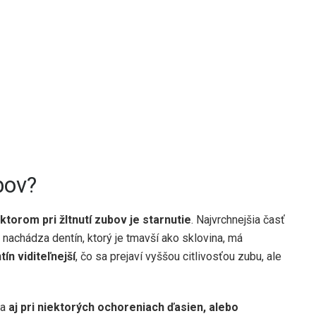
bov?
torom pri žltnutí zubov je starnutie
. Najvrchnejšia časť
 nachádza dentín, ktorý je tmavší ako sklovina, má
ín viditeľnejší
, čo sa prejaví vyššou citlivosťou zubu, ale
za
aj pri niektorých ochoreniach ďasien, alebo