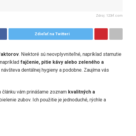
Zdroj: 123rf.com
Zdieľať na Twitteri
faktorov
. Niektoré sú neovplyvniteľné, napríklad starnutie
 napríklad
fajčenie, pitie kávy alebo zeleného a
ny, návšteva dentálnej hygieny a podobne. Zaujíma vás
m článku vám prinášame zoznam
kvalitných a
bielenie zubov. Ich použitie je jednoduché, rýchle a