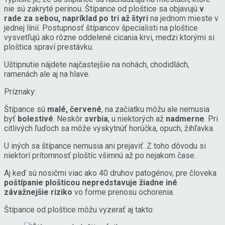
nie sú zakryté perinou. Štípance od ploštice sa objavujú
v
rade za sebou, napríklad po tri až štyri
na jednom mieste v
jednej línií. Postupnosť štípancov špecialisti na ploštice
vysvetľujú ako rôzne oddelené cicania krvi, medzi ktorými si
ploštica spraví prestávku.
Uštipnutie nájdete najčastejšie na nohách, chodidlách,
ramenách ale aj na hlave.
Príznaky:
Štípance sú
malé, červené
, na začiatku môžu ale nemusia
byť
bolestivé
. Neskôr
svrbia
, u niektorých až
nadmerne
. Pri
citlivých ľuďoch sa môže vyskytnúť horúčka, opuch, žihľavka.
U iných sa štípance nemusia ani prejaviť. Z toho dôvodu si
niektorí prítomnosť ploštíc všimnú až po nejakom čase.
Aj keď sú nosičmi viac ako 40 druhov patogénov, pre človeka
poštípanie plošticou nepredstavuje žiadne iné
závažnejšie riziko
vo forme prenosu ochorenia.
Štípance od ploštice môžu vyzerať aj takto: