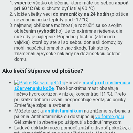
vyperte
všetko oblečenie, ktoré máte so sebou
aspoň
pri 60 °C
(ak si chcete byť istí aj 90 °C)
vložte všetky veci
do mrazničky na 24 hodín
(ploštice
nezvládnu nízke teploty pod -17 °C)
najmenej obľúbená možnosť je rozlúčiť sa so svojim
oblečením (
vyhodiť
ho). Je to extrémne riešenie, ale
niekedy je najlepšie. Prípadné ploštice (alebo ich
vajíčka), ktoré by ste si so sebou doniesli domov, by
mohli napáchať omnoho viac škody. Takisto by
znamenali aj vysoké náklady na dezinsekciu celého
domu.
Ako liečiť štípance od ploštice?
Použite
masť proti svrbeniu a
sčervenaniu kože
. Táto konkrétna masť obsahuje
liečivo hydrokortizón v nízkej koncentrácií (1 %). Preto
pri krátkodobom užívaní nespôsobuje vedľajšie účinky.
Zmierňuje zápal a svrbenie.
Môžete užiť aj
antihistaminikum
na zníženie svrbenia a
pálenia. Antihistaminiká sú dostupné aj
vo forme gélu
.
Gél zmierni svrbenie po uštipnutí a bodnutí hmyzom.
Ľadové obklady môžu pomôcť znížiť citlivosť pokožky, a