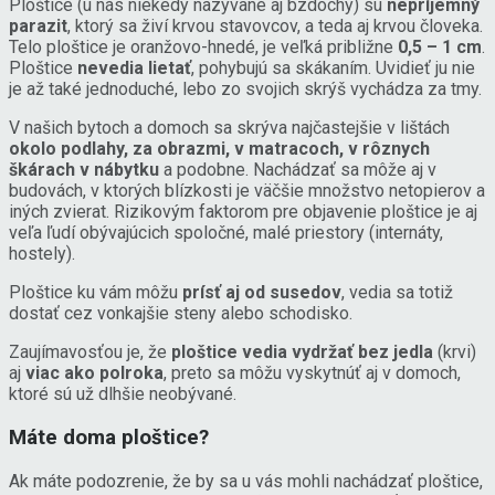
Ploštice (u nás niekedy nazývané aj bzdochy) sú
nepríjemný
parazit
, ktorý sa živí krvou stavovcov, a teda aj krvou človeka.
Telo ploštice je oranžovo-hnedé, je veľká približne
0,5 – 1 cm
.
Ploštice
nevedia lietať
, pohybujú sa skákaním. Uvidieť ju nie
je až také jednoduché, lebo zo svojich skrýš vychádza za tmy.
V našich bytoch a domoch sa skrýva najčastejšie v lištách
okolo podlahy, za obrazmi, v matracoch, v rôznych
škárach v nábytku
a podobne. Nachádzať sa môže aj v
budovách, v ktorých blízkosti je väčšie množstvo netopierov a
iných zvierat. Rizikovým faktorom pre objavenie ploštice je aj
veľa ľudí obývajúcich spoločné, malé priestory (internáty,
hostely).
Ploštice ku vám môžu
prísť aj od susedov
, vedia sa totiž
dostať cez vonkajšie steny alebo schodisko.
Zaujímavosťou je, že
ploštice vedia vydržať bez jedla
(krvi)
aj
viac ako polroka
, preto sa môžu vyskytnúť aj v domoch,
ktoré sú už dlhšie neobývané.
Máte doma ploštice?
Ak máte podozrenie, že by sa u vás mohli nachádzať ploštice,