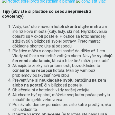
Zistiť viac
Tipy (aby ste si ploštice so sebou nepriniesli z
dovolenky)
Vždy, keď ste v novom hoteli
skontrolujte matrac
a
iné rizikové miesta (kúty, lišty, skrine). Najrizikovejšie
oblasti sú v okolí postele. Ploštice sa totiž najradšej
zdržiavajú v blízkosti svojej potravy. Preto matrac
dôkladne skontrolujte aj odspodu.
Ploštice môžu v dospelosti narásť do dĺžky až 1 cm.
Vtedy sú ľahko viditeľné voľným okom. Navyše
vylučujú
červenú substanciu
, ktorá ich taktiež môže prezradiť.
Ak nájdete znaky ich prítomnosti, bezodkladne to
oznámte na recepcii
hotela. Mali by vám bez
problémov poskytnúť novú izbu.
Preventívne si
neukladajte svoju batožinu
na zem
alebo na posteľ
, či v blízkosti postele.
Oblečenie si v hoteloch vždy radšej vešajte.
Ak chcete byť opatrní, môžete svoj kufor počas pobytu
zabaliť do igelitového vreca.
Po návrate domov poriadne prezrite kufre predtým, ako
ich uskladníte.
Operte všetko oblečenie
(aj to ktoré ste nenosili)
v