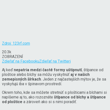
Zdroj: 123rf.com
20.3k
ZOBRAZENÍ
Zdieľať na Facebooku
Zdieľať na Twitteri
Aj keď
nepatria medzi časté formy uštipnutí
, štípance od
ploštice alebo blchy sa môžu vyskytnúť
aj v našich
zemepisných šírkach
. Jeden z najčastejších mýtov je, že sa
vyskytujú iba v špinavom prostredí.
Okrem toho, kde sa môžete stretnúť s plošticami a blchami si
napíšeme aj to, ako rozoznáte
štípance od blchy a štípance
od ploštice
a zároveň ako si s nimi poradiť.