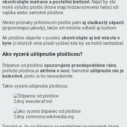
skontrolujte matrace a posteľnú bielizeň
. Nájsť by ste
mohli výlučky ploštíc (ktoré majú hrdzavočrevenú farbu) ich
vajíčka alebo samotné ploštice.
Medzi príznaky prítomnosti ploštíc patrí
aj sladkastý zápach
(pripomínajúci jahody), takže ich môžete odhaliť aj čuchom.
Ak ploštice objavíte v posteli,
skontrolujte aj iné miesta v
byte
(o ktorých sme písali vyššie) kde by sa mohli nachádzať.
Ako vyzerá uštipnutie plošticou?
Štípance od ploštice
spozorujete pravdepodobne ráno
,
pretože ploštica je
aktívna v noci
. Samotné
uštipnutie nie je
bolestivé
, preto si ho neuvedomíte.
Takto vyzerá uštipnutie plošticou:
Zdroj: keesler.af.mil
Zdroj: commons.wikimedia.org
Typické je, že sa štípance sa nachádzajú na miestach, ktoré