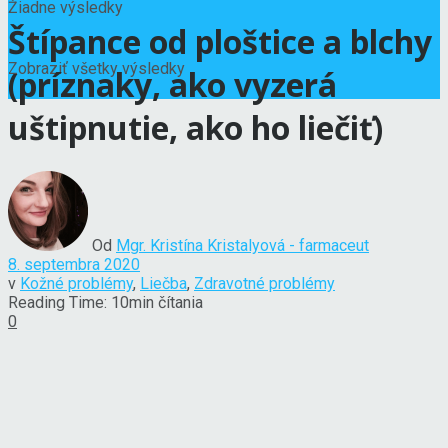
Žiadne výsledky
Štípance od ploštice a blchy
Zobraziť všetky výsledky
(príznaky, ako vyzerá
uštipnutie, ako ho liečiť)
Od
Mgr. Kristína Kristalyová - farmaceut
8. septembra 2020
v
Kožné problémy
,
Liečba
,
Zdravotné problémy
Reading Time: 10min čítania
0