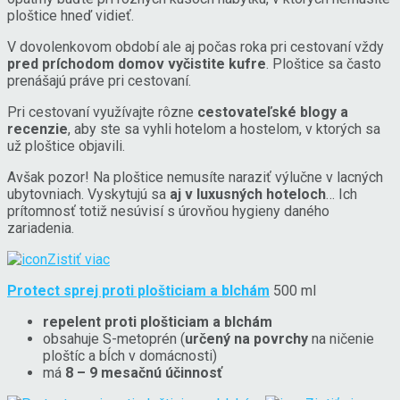
ploštice hneď vidieť.
V dovolenkovom období ale aj počas roka pri cestovaní vždy
pred príchodom domov vyčistite kufre
. Ploštice sa často
prenášajú práve pri cestovaní.
Pri cestovaní využívajte rôzne
cestovateľské blogy a
recenzie
, aby ste sa vyhli hotelom a hostelom, v ktorých sa
už ploštice objavili.
Avšak pozor! Na ploštice nemusíte naraziť výlučne v lacných
ubytovniach. Vyskytujú sa
aj v luxusných hoteloch
… Ich
prítomnosť totiž nesúvisí s úrovňou hygieny daného
zariadenia.
Zistiť viac
Protect sprej proti plošticiam a blchám
500 ml
repelent proti plošticiam a blchám
obsahuje S-metoprén (
určený na povrchy
na ničenie
ploštíc a bĺch v domácnosti)
má
8 – 9 mesačnú účinnosť