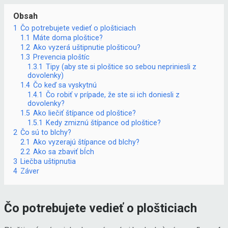
Obsah
1
Čo potrebujete vedieť o plošticiach
1.1
Máte doma ploštice?
1.2
Ako vyzerá uštipnutie plošticou?
1.3
Prevencia ploštíc
1.3.1
Tipy (aby ste si ploštice so sebou nepriniesli z
dovolenky)
1.4
Čo keď sa vyskytnú
1.4.1
Čo robiť v prípade, že ste si ich doniesli z
dovolenky?
1.5
Ako liečiť štípance od ploštice?
1.5.1
Kedy zmiznú štípance od ploštice?
2
Čo sú to blchy?
2.1
Ako vyzerajú štípance od blchy?
2.2
Ako sa zbaviť bĺch
3
Liečba uštipnutia
4
Záver
Čo potrebujete vedieť o plošticiach