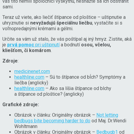
vás títo nemilí spoločníci vyskytnú, nesnažte sa ich odstrániť
sami.
Teraz už viete, ako liečiť štípance od ploštice – uštipnutie a
uhryznutie si
nevyžadujú špeciálnu liečbu
, vystačíte si s
voľnopredajnými krémami a gélmi.
Určite sa vám už stalo, že vás poštípal aj iný hmyz. Zistite, aká
je
prvá pomoc
pri uštipnutí
a bodnutí
osou, včelou,
kliešťom, či komárom
.
Zdroje
:
medicinenet.com
healthline.com
– Sú to štípance od bĺch? Symptómy a
liečba (anglicky)
healthline.com
– Ako sa líšia štípance od blchy
a štípance od ploštice? (anglicky)
Grafické zdroje:
Obrázok v článku: Originálny obrázok –
Not letting
bedbugs bite becoming harder to do
od Maj. Dr.Wendi
Wohltmann
Obrázok v článku: Originálny obrázok –
Bedbugb1
od