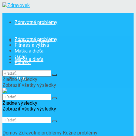
Zdravotné problémy
Zdravotné problémy
Fitness a výživa
Fitness a výživa
Matka a dieťa
O nás
Matka a dieťa
Kontakt
O nás
Žiadne výsledky
Zobraziť všetky výsledky
Kontakt
Žiadne výsledky
Zobraziť všetky výsledky
Domov
Zdravotné problémy
Kožné problémy