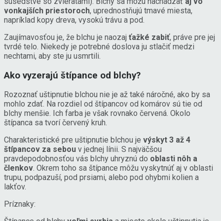
susedstve so zvieratami). Blchy sa môžu nachádzať
aj vo
vonkajších priestoroch
, uprednostňujú tmavé miesta,
napríklad kopy dreva, vysokú trávu a pod.
Zaujímavosťou je, že blchu je naozaj
ťažké zabiť
, práve pre jej
tvrdé telo. Niekedy je potrebné doslova ju stlačiť medzi
nechtami, aby ste ju usmrtili.
Ako vyzerajú štípance od blchy?
Rozoznať uštipnutie blchou nie je až také náročné, ako by sa
mohlo zdať. Na rozdiel od štípancov od komárov sú tie od
blchy menšie. Ich farba je však rovnako červená. Okolo
štípanca sa tvorí červený kruh.
Charakteristické pre uštipnutie blchou je
výskyt 3 až 4
štípancov za sebou
v jednej línii. S najväčšou
pravdepodobnosťou vás blchy uhryznú do
oblasti nôh a
členkov
. Okrem toho sa štípance môžu vyskytnúť aj v oblasti
trupu, podpazuší, pod prsiami, alebo pod ohybmi kolien a
lakťov.
Príznaky: