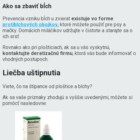
Ako sa zbaviť bĺch
Prevencia vzniku bĺch u zvierat
existuje vo forme
protiblchových obojkov
, ktoré môžete použiť pre psy a
mačky. Domácich miláčikov udržujte v čistote a starajte sa o
ich srsť.
Rovnako ako pri plošticiach, ak sa u vás vyskytnú,
kontaktujte deratizačnú firmu
, ktorá vás bude informovať o
vhodných postupoch.
Liečba uštipnutia
Viete, čo na štípance od ploštice a blchy?
Ak sa vaše príznaky zhodujú s vyššie uvedenými, môžete si
pomôcť nasledovne: