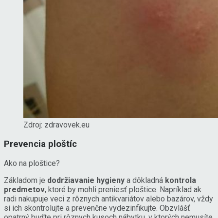
Zdroj: zdravovek.eu
Prevencia ploštíc
Ako na ploštice?
Základom je
dodržiavanie hygieny
a dôkladná
kontrola
predmetov
, ktoré by mohli preniesť ploštice. Napríklad ak
radi nakupuje veci z rôznych antikvariátov alebo bazárov, vždy
si ich skontrolujte a prevenčne vydezinfikujte. Obzvlášť
opatrný buďte pri rôznych kusoch nábytku, v ktorých nemusíte