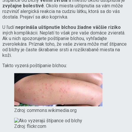
Štípance od blchy
veľmi svrbia
a miesto okolo uštipnutia je
zvyčajne bolestivé
. Okolo miesta uštipnutia sa vám môže
rozvinúť alergická reakcia na cudziu látku, ktorá sa do vás
dostala. Prejaví sa ako koprivka.
U ľudí
neprináša uštipnutie blchou žiadne väčšie riziko
iných komplikácii. Neplatí to však pre vaše domáce zvieratá.
Ak u nich spozorujete poštípanie blchou, vyhľadajte
zverolekára. Príznak toho, že vaše zviera môže mať štípance
od blchy je časte škrabanie srsti a rozškrabané miesta na
koži.
Takto vyzerá poštípanie blchou:
Zdroj: commons.wikimedia.org
Zdroj: flickr.com