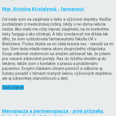
Mgr. Kristína Kristalyová - farmaceut
Od mala som sa zaujímala o lieky a výživové doplnky. Keďže
pochádzam z medicínskej rodiny, nikdy o ne doma nebola
núdza. Ako malú ma vždy najviac zaujímalo, na čo konkrétne
lieky fungujú a ako účinkujú. A táto zvedavosť ma držala tak
dlho, že som vyštudovala farmaceutickú fakultu UK v
Bratislave. Počas štúdia sa mi stala krásna vec - narodil sa mi
syn. Som teda mladá mama skoro dvojročného chlapčeka.
Svoje odborné vedomosti sa snažím udržiavať tak, že píšem
pre viaceré zdravotné portály. Raz do týždňa chodím aj do
lekárne, takže som v kontakte s praxou a problémami
pacientov. Svojimi článkami chcem pomôcť a odborne aj
ľudsky poradiť v témach rôznych liekov, výživových doplnkov,
ale aj zdravotnej starostlivosti u detí.
Ďalší článok
Menopauza a perimenopauza - prvé príznaky,