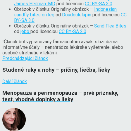
James Heilman, MD
pod licenciou
CC BY-SA 3.0
Obrázok v článku: Originálny obrázok –
Indonesian
sandfly bites on leg
od
Doudoulelapin
pod licenciou
CC
BY-SA 3.0
Obrázok v článku: Originálny obrázok –
Sand Flea Bites
od
jebb
pod licenciou
CC BY-SA 2.0
!
Článok bol vypracovaný farmaceutom avšak, slúži iba na
informatívne účely – nenahrádza lekárske vyšetrenie, alebo
osobné stretnutie v lekárni.
Predchádzajúci článok
Studené ruky a nohy – príčiny, liečba, lieky
Ďalší článok
Menopauza a perimenopauza – prvé príznaky,
test, vhodné doplnky a lieky