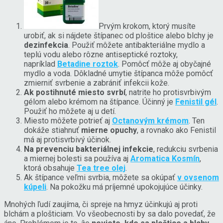
Prvým krokom, ktorý musíte
urobiť, ak si nájdete štípanec od ploštice alebo blchy je
dezinfekcia
. Použiť môžete antibakteriálne mydlo a
teplú vodu alebo rôzne antiseptické roztoky,
napríklad
Betadine roztok
. Pomôcť môže aj obyčajné
mydlo a voda. Dôkladné umytie štípanca môže pomôcť
zmierniť svrbenie a zabrániť infekcii kože.
Ak postihnuté miesto svrbí
, natrite ho protisvrbivým
gélom alebo krémom na štípance. Účinný je
Fenistil gél
.
Použiť ho môžete aj u detí.
Miesto môžete potrieť aj
Octanovým krémom
. Ten
dokáže stiahnuť
mierne opuchy
, a rovnako ako Fenistil
má aj protisvrbivý účinok.
Na prevenciu bakteriálnej infekcie
, redukciu svrbenia
a miernej bolesti sa používa aj
Aromatica Kosmín
,
ktorá obsahuje
Tea tree olej
.
Ak štípance veľmi svrbia, môžete sa okúpať
v ovsenom
kúpeli
. Na pokožku má príjemné upokojujúce účinky.
Mnohých ľudí zaujíma, či spreje na hmyz účinkujú aj proti
blchám a plošticiam. Vo všeobecnosti by sa dalo povedať, že