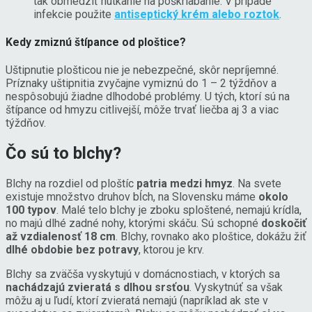
tak obmedziť nutkanie na poškriabanie. V prípade
infekcie použite
antiseptický krém alebo roztok
.
Kedy zmiznú štípance od ploštice?
Uštipnutie plošticou nie je nebezpečné, skôr nepríjemné.
Príznaky uštipnitia zvyčajne vymiznú do 1 – 2 týždňov a
nespôsobujú žiadne dlhodobé problémy. U tých, ktorí sú na
štípance od hmyzu citlivejší, môže trvať liečba aj 3 a viac
týždňov.
Čo sú to blchy?
Blchy na rozdiel od ploštíc
patria medzi hmyz
. Na svete
existuje množstvo druhov bĺch, na Slovensku máme
okolo
100 typov
. Malé telo blchy je zboku sploštené, nemajú krídla,
no majú dlhé zadné nohy, ktorými skáču. Sú schopné
doskočiť
až vzdialenosť 18 cm
. Blchy, rovnako ako ploštice, dokážu žiť
dlhé obdobie bez potravy
, ktorou je krv.
Blchy sa zväčša vyskytujú v domácnostiach, v ktorých sa
nachádzajú zvieratá s dlhou srsťou
. Vyskytnúť sa však
môžu aj u ľudí, ktorí zvieratá nemajú (napríklad ak ste v