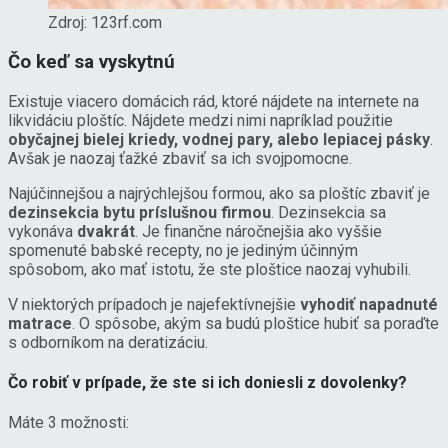
Zdroj: 123rf.com
Čo keď sa vyskytnú
Existuje viacero domácich rád, ktoré nájdete na internete na
likvidáciu ploštíc. Nájdete medzi nimi napríklad použitie
obyčajnej bielej kriedy, vodnej pary, alebo lepiacej pásky
.
Avšak je naozaj ťažké zbaviť sa ich svojpomocne.
Najúčinnejšou a najrýchlejšou formou, ako sa ploštíc zbaviť je
dezinsekcia bytu príslušnou firmou
. Dezinsekcia sa
vykonáva
dvakrát
. Je finančne náročnejšia ako vyššie
spomenuté babské recepty, no je jediným účinným
spôsobom, ako mať istotu, že ste ploštice naozaj vyhubili.
V niektorých prípadoch je najefektívnejšie
vyhodiť napadnuté
matrace
. O spôsobe, akým sa budú ploštice hubiť sa poraďte
s odborníkom na deratizáciu.
Čo robiť v prípade, že ste si ich doniesli z dovolenky?
Máte 3 možnosti: