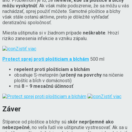
áno. Problémom je to, že
neviete, kde sa ploštice a blchy
môžu vyskytnúť
. Ak však máte podozrenie, že sa môžu u vás
nachádzať, sprej použiť môžete. Samotné ploštice a blchy
však stále ostanú aktívne, preto je dôležité vyhľadať
deratizačnú spoločnosť.
Miesta uštipnutia si v žiadnom prípade
neškrabte
. Hrozí
riziko zanesenia infekcie a vzniku zápalu.
Zistiť viac
Protect sprej proti plošticiam a blchám
500 ml
repelent proti plošticiam a blchám
obsahuje S-metoprén (
určený na povrchy
na ničenie
ploštíc a bĺch v domácnosti)
má
8 – 9 mesačnú účinnosť
Zistiť viac
Záver
Štípance od ploštice a blchy sú
skôr nepríjemné ako
nebezpečné
, no veľa ľudí vie uštipnutie vystresovať. Ak sa u