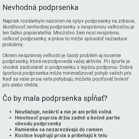
Nevhodná podprsenka
Napriek rozdielnym názorom na vplyv podprsenky na zdravie,
škodlivosť nevhodnej podprsenky s nesprávnou veľkosťou je
len ťažko popierateľná. Množstvo žien nosí nesprávnu
veľkosť podprsenky, a práve to môže spôsobiť nežiaduce
problémy.
Okrem nesprávnej veľkosti je častý problém aj nosenie
podprsenky, ktorá nezodpovedá vašej aktivite. Pri športe je
vhodné zaobstarať si podprsenku s lepšou podporou. Dobrá
športová podprsenka môže minimalizovať pohyb vašich pŕs.
Keď sa vaše prsia veľa pohybujú, môžete pociťovať bolesť
pŕs alebo chrbta.
Čo by mala podprsenka spĺňať?
Neutlačuje, neškrtí a nie je ani príliš voľná
Hmotnosť poprsia držia zadné a bočné partie
obvodu podprsenky
Ramienka sa nezarezávajú do ramien
Kostice kopírujú prsia a priliehajú k telu