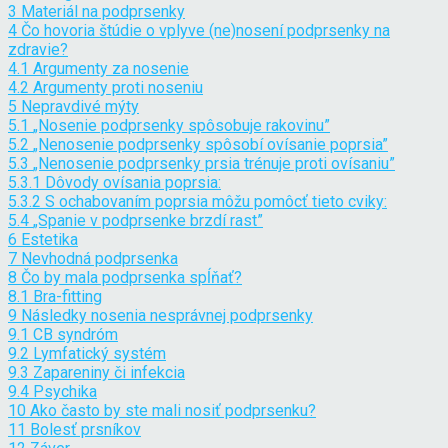
3
Materiál na podprsenky
4
Čo hovoria štúdie o vplyve (ne)nosení podprsenky na
zdravie?
4.1
Argumenty za nosenie
4.2
Argumenty proti noseniu
5
Nepravdivé mýty
5.1
„Nosenie podprsenky spôsobuje rakovinu”
5.2
„Nenosenie podprsenky spôsobí ovísanie poprsia”
5.3
„Nenosenie podprsenky prsia trénuje proti ovísaniu”
5.3.1
Dôvody ovísania poprsia:
5.3.2
S ochabovaním poprsia môžu pomôcť tieto cviky:
5.4
„Spanie v podprsenke brzdí rast”
6
Estetika
7
Nevhodná podprsenka
8
Čo by mala podprsenka spĺňať?
8.1
Bra-fitting
9
Následky nosenia nesprávnej podprsenky
9.1
CB syndróm
9.2
Lymfatický systém
9.3
Zapareniny či infekcia
9.4
Psychika
10
Ako často by ste mali nosiť podprsenku?
11
Bolesť prsníkov