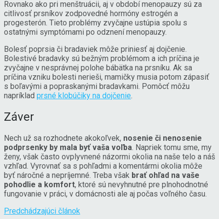
Rovnako ako pri menštruácii, aj v období menopauzy sú za
citlivosť prsníkov zodpovedné hormóny estrogén a
progesterón. Tieto problémy zvyčajne ustúpia spolu s
ostatnými symptómami po odznení menopauzy.
Bolesť poprsia či bradaviek môže priniesť aj dojčenie.
Bolestivé bradavky sú bežným problémom a ich príčina je
zvyčajne v nesprávnej polohe bábätka na prsníku. Ak sa
príčina vzniku bolesti nerieši, mamičky musia potom zápasiť
s boľavými a popraskanými bradavkami. Pomôcť môžu
napríklad
prsné klobúčiky na dojčenie
.
Záver
Nech už sa rozhodnete akokoľvek,
nosenie či nenosenie
podprsenky by mala byť vaša voľba
. Napriek tomu sme, my
ženy, však často ovplyvnené názormi okolia na naše telo a náš
vzhľad. Vyrovnať sa s pohľadmi a komentármi okolia môže
byť náročné a nepríjemné. Treba však
brať ohľad na vaše
pohodlie a komfort
, ktoré sú nevyhnutné pre plnohodnotné
fungovanie v práci, v domácnosti ale aj počas voľného času.
Predchádzajúci článok