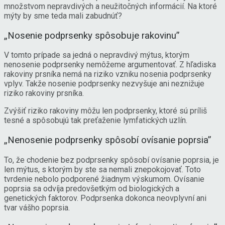
množstvom nepravdivých a neužitočných informácií. Na ktoré
mýty by sme teda mali zabudnúť?
„Nosenie podprsenky spôsobuje rakovinu”
V tomto prípade sa jedná o nepravdivý mýtus, ktorým
nenosenie podprsenky nemôžeme argumentovať. Z hľadiska
rakoviny prsníka nemá na riziko vzniku nosenia podprsenky
vplyv. Takže nosenie podprsenky nezvyšuje ani neznižuje
riziko rakoviny prsníka.
Zvýšiť riziko rakoviny môžu len podprsenky, ktoré sú príliš
tesné a spôsobujú tak preťaženie lymfatických uzlín.
„Nenosenie podprsenky spôsobí ovísanie poprsia”
To, že chodenie bez podprsenky spôsobí ovísanie poprsia, je
len mýtus, s ktorým by ste sa nemali znepokojovať. Toto
tvrdenie nebolo podporené žiadnym výskumom. Ovísanie
poprsia sa odvíja predovšetkým od biologických a
genetických faktorov. Podprsenka dokonca neovplyvní ani
tvar vášho poprsia.