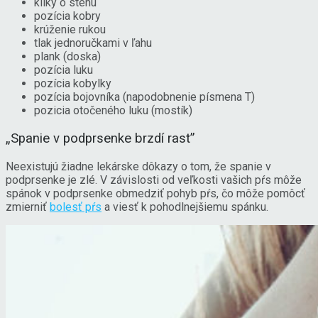
kliky o stenu
pozícia kobry
krúženie rukou
tlak jednoručkami v ľahu
plank (doska)
pozícia luku
pozícia kobylky
pozícia bojovníka (napodobnenie písmena T)
pozicia otočeného luku (mostík)
„Spanie v podprsenke brzdí rast”
Neexistujú žiadne lekárske dôkazy o tom, že spanie v
podprsenke je zlé. V závislosti od veľkosti vašich pŕs môže
spánok v podprsenke obmedziť pohyb pŕs, čo môže pomôcť
zmierniť
bolesť pŕs
a viesť k pohodlnejšiemu spánku.