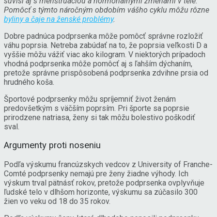
súvisí aj s menštruáciou a hormonálnymi zmenami v tele.
Pomôcť s týmto náročným obdobím vášho cyklu môžu rôzne
byliny a čaje na ženské problémy
.
Dobre padnúca podprsenka môže pomôcť správne rozložiť
váhu poprsia. Netreba zabúdať na to, že poprsia veľkosti D a
vyššie môžu vážiť viac ako kilogram. V niektorých prípadoch
vhodná podprsenka môže pomôcť aj s ľahším dýchaním,
pretože správne prispôsobená podprsenka zdvihne prsia od
hrudného koša.
Športové podprsenky môžu spríjemniť život ženám
predovšetkým s väčším poprsím. Pri športe sa poprsie
prirodzene natriasa, ženy si tak môžu bolestivo poškodiť
sval.
Argumenty proti noseniu
Podľa výskumu francúzskych vedcov z University of Franche-
Comté podprsenky nemajú pre ženy žiadne výhody. Ich
výskum trval pätnásť rokov, pretože podprsenka ovplyvňuje
ľudské telo v dlhšom horizonte, výskumu sa zúčasilo 300
žien vo veku od 18 do 35 rokov.