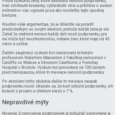
Podľa výskumu ženy, ktoré dlhodobo nenosili podprsenku,
mali zdvihnuté bradavky, vyblednuté strie a približne o sedem
milimetrov viac vypnuté prsia ako nositeľky tejto spodnej
bielizne.
Rouillon však argumentuje, že je dôležité sa poradiť
predovšetkým so svojím lekárom, pretože každá žena je iná.
Zatiaľ čo niektorá nemusí každý deň nosiť podprsenku, pre
inú môže byť nevyhnutnosťou, vrátane žien, ktoré majú od 45
rokov a vyššie.
Ďalším zaujímavý výskum bol realizovaný britským
profesorom Robertom Manselom z Fakultnej nemocnice v
Cardiffe vo Walese a Simonom Cawthorne z Frenchay
Hospital v Bristole. Výskum bol prevedený na 100 ženách
pred menopauzou, ktoré tri mesiace nenosili podprsenku.
Po skončení tohto obdobia ďalšie tri mesiace naopak
podprsenku nosili. Ukázalo sa, že keď odložili podprsenky, ich
bolesti s prsiami a chrbtom klesli o 7 %.
Nepravdivé mýty
Nosenie či nenosenie podprseniek je bohužiaľ ovplyvnené aj