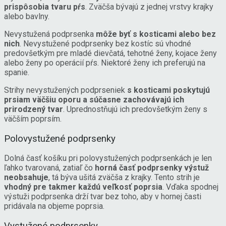
prispôsobia tvaru pŕs
. Zväčša bývajú z jednej vrstvy krajky
alebo bavlny.
Nevystužená podprsenka
môže byť s kosticami alebo bez
nich
. Nevystužené podprsenky bez kostíc sú vhodné
predovšetkým pre mladé dievčatá, tehotné ženy, kojace ženy
alebo ženy po operácií pŕs. Niektoré ženy ich preferujú na
spanie.
Strihy nevystužených podprseniek
s kosticami poskytujú
prsiam väčšiu oporu a súčasne zachovávajú ich
prirodzený tvar
. Uprednostňujú ich predovšetkým ženy s
väčším poprsím.
Polovystužené podprsenky
Dolná časť košíku pri polovystužených podprsenkách je len
ľahko tvarovaná, zatiaľ čo
horná časť podprsenky výstuž
neobsahuje
, tá býva ušitá zväčša z krajky. Tento strih je
vhodný pre takmer každú veľkosť poprsia
. Vďaka spodnej
výstuži podprsenka drží tvar bez toho, aby v hornej časti
pridávala na objeme poprsia.