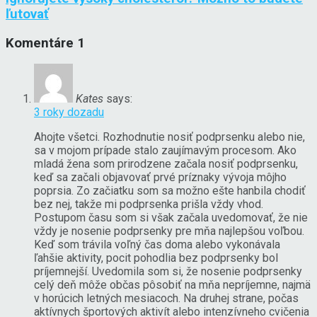
ľutovať
Komentáre
1
Kates
says:
3 roky dozadu
Ahojte všetci. Rozhodnutie nosiť podprsenku alebo nie,
sa v mojom prípade stalo zaujímavým procesom. Ako
mladá žena som prirodzene začala nosiť podprsenku,
keď sa začali objavovať prvé príznaky vývoja môjho
poprsia. Zo začiatku som sa možno ešte hanbila chodiť
bez nej, takže mi podprsenka prišla vždy vhod.
Postupom času som si však začala uvedomovať, že nie
vždy je nosenie podprsenky pre mňa najlepšou voľbou.
Keď som trávila voľný čas doma alebo vykonávala
ľahšie aktivity, pocit pohodlia bez podprsenky bol
príjemnejší. Uvedomila som si, že nosenie podprsenky
celý deň môže občas pôsobiť na mňa nepríjemne, najmä
v horúcich letných mesiacoch. Na druhej strane, počas
aktívnych športových aktivít alebo intenzívneho cvičenia