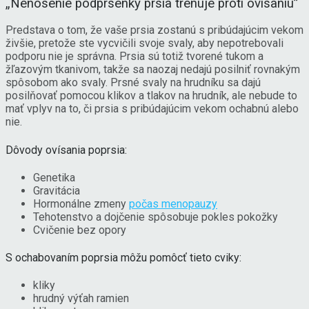
„Nenosenie podprsenky prsia trénuje proti ovísaniu”
Predstava o tom, že vaše prsia zostanú s pribúdajúcim vekom
živšie, pretože ste vycvičili svoje svaly, aby nepotrebovali
podporu nie je správna. Prsia sú totiž tvorené tukom a
žľazovým tkanivom, takže sa naozaj nedajú posilniť rovnakým
spôsobom ako svaly. Prsné svaly na hrudníku sa dajú
posilňovať pomocou klikov a tlakov na hrudník, ale nebude to
mať vplyv na to, či prsia s pribúdajúcim vekom ochabnú alebo
nie.
Dôvody ovísania poprsia:
Genetika
Gravitácia
Hormonálne zmeny
počas menopauzy
Tehotenstvo a dojčenie spôsobuje pokles pokožky
Cvičenie bez opory
S ochabovaním poprsia môžu pomôcť tieto cviky:
kliky
hrudný výťah ramien