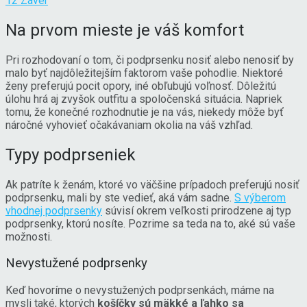
12
Záver
Na prvom mieste je váš komfort
Pri rozhodovaní o tom, či podprsenku nosiť alebo nenosiť by
malo byť najdôležitejším faktorom vaše pohodlie. Niektoré
ženy preferujú pocit opory, iné obľubujú voľnosť. Dôležitú
úlohu hrá aj zvyšok outfitu a spoločenská situácia. Napriek
tomu, že konečné rozhodnutie je na vás, niekedy môže byť
náročné vyhovieť očakávaniam okolia na váš vzhľad.
Typy podprseniek
Ak patríte k ženám, ktoré vo väčšine prípadoch preferujú nosiť
podprsenku, mali by ste vedieť, aká vám sadne.
S výberom
vhodnej podprsenky
súvisí okrem veľkosti prirodzene aj typ
podprsenky, ktorú nosíte. Pozrime sa teda na to, aké sú vaše
možnosti.
Nevystužené podprsenky
Keď hovoríme o nevystužených podprsenkách, máme na
mysli také, ktorých
košíčky sú mäkké a ľahko sa