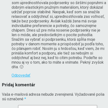
som uprednostňovala podprsenky so širšími popruhmi a
dobrým elastickým pružným materiálom, ktorý dokázal
udržať poprsie stabilné. Naopak, keď som sa snažila
relaxovať a oddýchnuť si, uprednostňovala zas voľnosť,
takže bez podprsenky. Avšak každá žena má svoje
individuálne preferencie a potreby, čo samozrejme
chápem. Dnes už pre mňa nosenie podprsenky nie je
len o móde, ale predovšetkým o pocite pohodlia.
Snažím sa vybrať si podprsenku, ktorá spĺňa moje
potreby v danom momente a prispôsobiť ju podľa toho,
čo plánujem robiť. Nosím ju s hrdosťou, keď viem, že mi
prináša komfort a podporu, ale tiež sa nebojím si
oddýchnuť aj bez nej, keď to cítim potrebu. Podeľte so
mnou aj vy o tom, ako to máte a vnímate. Pekný zvyšok
dňa. 🙂
Odpovedať
Pridaj komentár
Vaša e-mailová adresa nebude zverejnená.
Vyžadované polia
sú označené
*