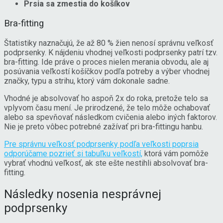
Prsia sa zmestia do košíkov
Bra-fitting
Štatistiky naznačujú, že až 80 % žien nenosí správnu veľkosť
podprsenky. K nájdeniu vhodnej veľkosti podprsenky patrí tzv.
bra-fitting. Ide práve o proces nielen merania obvodu, ale aj
posúvania veľkostí košíčkov podľa potreby a výber vhodnej
značky, typu a strihu, ktorý vám dokonale sadne.
Vhodné je absolvovať ho aspoň 2x do roka, pretože telo sa
vplyvom času mení. Je prirodzené, že telo môže ochabovať
alebo sa spevňovať následkom cvičenia alebo iných faktorov.
Nie je preto vôbec potrebné zažívať pri bra-fittingu hanbu.
Pre správnu veľkosť podprsenky podľa veľkosti poprsia
odporúčame pozrieť si tabuľku veľkostí,
ktorá vám pomôže
vybrať vhodnú veľkosť, ak ste ešte nestihli absolvovať bra-
fitting.
Následky nosenia nesprávnej
podprsenky