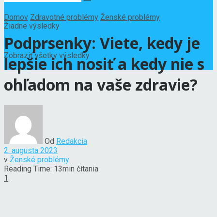
Domov
Zdravotné problémy
Ženské problémy
Žiadne výsledky
Podprsenky: Viete, kedy je
Zobraziť všetky výsledky
lepšie ich nosiť a kedy nie s
ohľadom na vaše zdravie?
Od
Redakcia
2. augusta 2023
v
Ženské problémy
Reading Time: 13min čítania
1