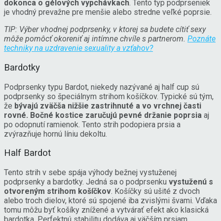
dokonca o gélových vypchávkach
. Tento typ podprseniek
je vhodný prevažne pre menšie alebo stredne veľké poprsie.
TIP: Výber vhodnej podprsenky, v ktorej sa budete cítiť sexy
môže pomôcť okoreniť aj intímne chvíle s partnerom.
Poznáte
techniky na uzdravenie sexuality a vzťahov?
Bardotky
Podprsenky typu Bardot, niekedy nazývané aj half cup sú
podprsenky so špeciálnym strihom košíčkov. Typické sú tým,
že
bývajú zväčša nižšie zastrihnuté a vo vrchnej časti
rovné. Bočné kostice zaručujú pevné držanie poprsia
aj
po odopnutí ramienok. Tento strih podopiera prsia a
zvýrazňuje hornú líniu dekoltu.
Half Bardot
Tento strih v sebe spája výhody bežnej vystuženej
podprsenky a bardotky. Jedná sa o podprsenku
vystuženú s
otvoreným strihom košíčkov
. Košíčky sú ušité z dvoch
alebo troch dielov, ktoré sú spojené iba zvislými švami. Vďaka
tomu môžu byť košíky znížené a vytvárať efekt ako klasická
bardotka. Perfektnú stabilitu dodáva aj väčším prsiam.