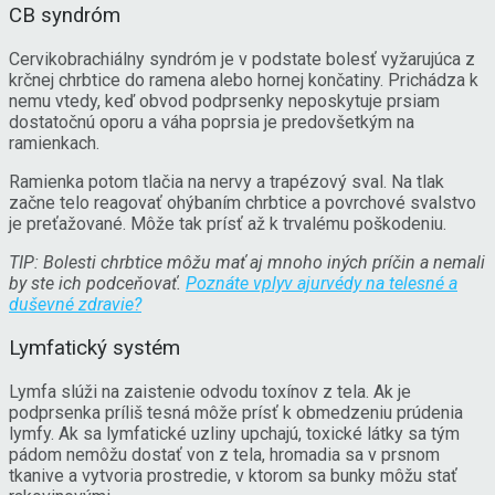
CB syndróm
Cervikobrachiálny syndróm je v podstate bolesť vyžarujúca z
krčnej chrbtice do ramena alebo hornej končatiny. Prichádza k
nemu vtedy, keď obvod podprsenky neposkytuje prsiam
dostatočnú oporu a váha poprsia je predovšetkým na
ramienkach.
Ramienka potom tlačia na nervy a trapézový sval. Na tlak
začne telo reagovať ohýbaním chrbtice a povrchové svalstvo
je preťažované. Môže tak prísť až k trvalému poškodeniu.
TIP: Bolesti chrbtice môžu mať aj mnoho iných príčin a nemali
by ste ich podceňovať.
Poznáte vplyv ajurvédy na telesné a
duševné zdravie?
Lymfatický systém
Lymfa slúži na zaistenie odvodu toxínov z tela. Ak je
podprsenka príliš tesná môže prísť k obmedzeniu prúdenia
lymfy. Ak sa lymfatické uzliny upchajú, toxické látky sa tým
pádom nemôžu dostať von z tela, hromadia sa v prsnom
tkanive a vytvoria prostredie, v ktorom sa bunky môžu stať