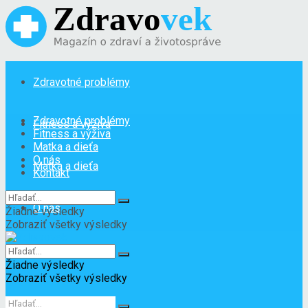
Zdravotné problémy
Zdravotné problémy
Fitness a výživa
Fitness a výživa
Matka a dieťa
O nás
Matka a dieťa
Kontakt
O nás
Žiadne výsledky
Zobraziť všetky výsledky
Kontakt
Žiadne výsledky
Zobraziť všetky výsledky