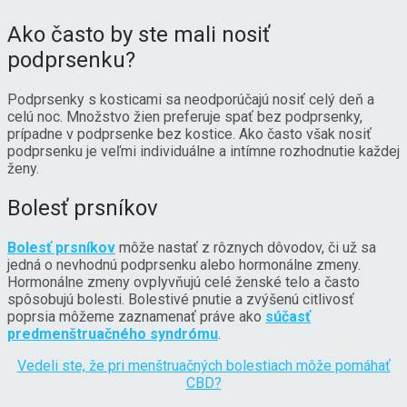
Ako často by ste mali nosiť
podprsenku?
Podprsenky s kosticami sa neodporúčajú nosiť celý deň a
celú noc. Množstvo žien preferuje spať bez podprsenky,
prípadne v podprsenke bez kostice. Ako často však nosiť
podprsenku je veľmi individuálne a intímne rozhodnutie každej
ženy.
Bolesť prsníkov
Bolesť prsníkov
môže nastať z rôznych dôvodov, či už sa
jedná o nevhodnú podprsenku alebo hormonálne zmeny.
Hormonálne zmeny ovplyvňujú celé ženské telo a často
spôsobujú bolesti. Bolestivé pnutie a zvýšenú citlivosť
poprsia môžeme zaznamenať práve ako
súčasť
predmenštruačného syndrómu
.
Vedeli ste, že pri menštruačných bolestiach môže pomáhať
CBD?