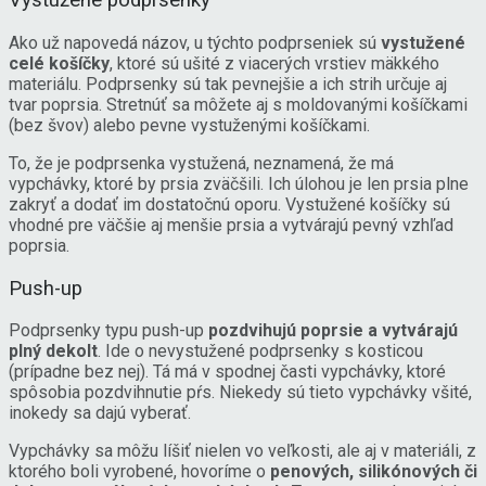
Vystužené podprsenky
Ako už napovedá názov, u týchto podprseniek sú
vystužené
celé košíčky
, ktoré sú ušité z viacerých vrstiev mäkkého
materiálu. Podprsenky sú tak pevnejšie a ich strih určuje aj
tvar poprsia. Stretnúť sa môžete aj s moldovanými košíčkami
(bez švov) alebo pevne vystuženými košíčkami.
To, že je podprsenka vystužená, neznamená, že má
vypchávky, ktoré by prsia zväčšili. Ich úlohou je len prsia plne
zakryť a dodať im dostatočnú oporu. Vystužené košíčky sú
vhodné pre väčšie aj menšie prsia a vytvárajú pevný vzhľad
poprsia.
Push-up
Podprsenky typu push-up
pozdvihujú poprsie a vytvárajú
plný dekolt
. Ide o nevystužené podprsenky s kosticou
(prípadne bez nej). Tá má v spodnej časti vypchávky, ktoré
spôsobia pozdvihnutie pŕs. Niekedy sú tieto vypchávky všité,
inokedy sa dajú vyberať.
Vypchávky sa môžu líšiť nielen vo veľkosti, ale aj v materiáli, z
ktorého boli vyrobené, hovoríme o
penových, silikónových či