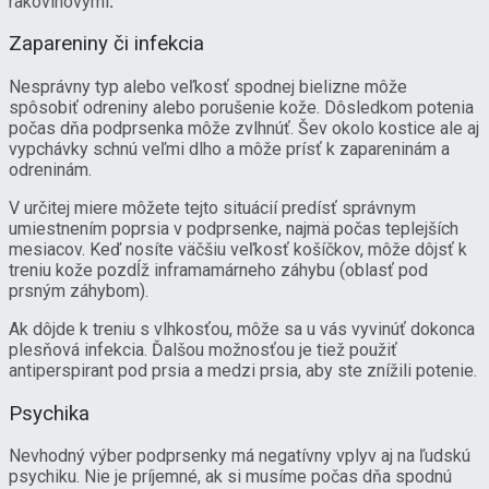
rakovinovými
.
Zapareniny či infekcia
Nesprávny typ alebo veľkosť spodnej bielizne môže
spôsobiť odreniny alebo porušenie kože. Dôsledkom potenia
počas dňa podprsenka môže zvlhnúť. Šev okolo kostice ale aj
vypchávky schnú veľmi dlho a môže prísť k zapareninám a
odreninám.
V určitej miere môžete tejto situácií predísť správnym
umiestnením poprsia v podprsenke, najmä počas teplejších
mesiacov. Keď nosíte väčšiu veľkosť košíčkov, môže dôjsť k
treniu kože pozdĺž inframamárneho záhybu (oblasť pod
prsným záhybom).
Ak dôjde k treniu s vlhkosťou, môže sa u vás vyvinúť dokonca
plesňová infekcia. Ďalšou možnosťou je tiež použiť
antiperspirant pod prsia a medzi prsia, aby ste znížili potenie.
Psychika
Nevhodný výber podprsenky má negatívny vplyv aj na ľudskú
psychiku. Nie je príjemné, ak si musíme počas dňa spodnú