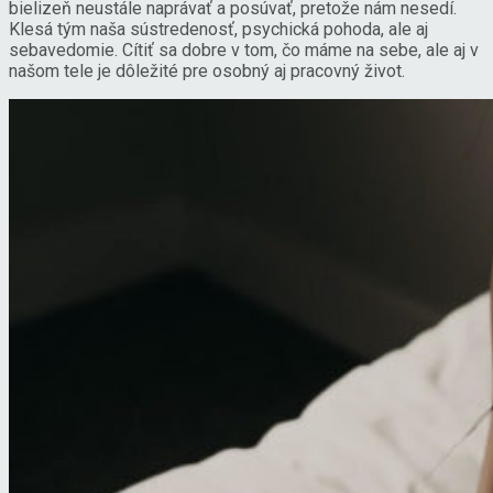
bielizeň neustále naprávať a posúvať, pretože nám nesedí.
Klesá tým naša sústredenosť, psychická pohoda, ale aj
sebavedomie. Cítiť sa dobre v tom, čo máme na sebe, ale aj v
našom tele je dôležité pre osobný aj pracovný život.