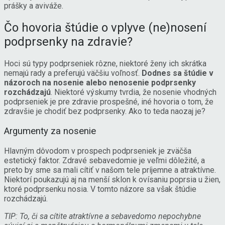
prášky a aviváže.
Čo hovoria štúdie o vplyve (ne)nosení
podprsenky na zdravie?
Hoci sú typy podprseniek rôzne, niektoré ženy ich skrátka
nemajú rady a preferujú väčšiu voľnosť.
Dodnes sa štúdie v
názoroch na nosenie alebo nenosenie podprsenky
rozchádzajú
. Niektoré výskumy tvrdia, že nosenie vhodných
podprseniek je pre zdravie prospešné, iné hovoria o tom, že
zdravšie je chodiť bez podprsenky. Ako to teda naozaj je?
Argumenty za nosenie
Hlavným dôvodom v prospech podprseniek je zväčša
estetický faktor. Zdravé sebavedomie je veľmi dôležité, a
preto by sme sa mali cítiť v našom tele príjemne a atraktívne.
Niektorí poukazujú aj na menší sklon k ovísaniu poprsia u žien,
ktoré podprsenku nosia. V tomto názore sa však štúdie
rozchádzajú.
TIP: To, či sa cítite atraktívne a sebavedomo nepochybne