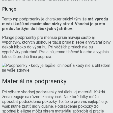
Plunge
Tento typ podprsenky je charakteristický tým, že
má vpredu
medzi košíkmi maximálne nízky stred. Vhodná je preto
predovšetkým do hlbokých výstrihov
.
Plunge podprsenky pre menšie prsia mávajú často aj
vypchávky, ktorých úlohou je tlačiť prsia k sebe a vytvárať plný
dekolt hlboko do výstrihu. Pri väčších prsiach nie sú
vypchávky potrebné. Prsia sú jemne tlačené k sebe a vyplnia
tak celú prednú líniu poprsia.
Materiál na podprsenky
Pri výbere vhodnej podprsenky hrá úlohu aj materiál. Každá
žena reaguje na rôzne tkaniny inak. Niektoré látky môžu
spôsobiť podráždenie pokožky. To, čo je pre vás najlepšie, je
však nutné zistiť individuálne. Podráždenie pokožky zo
spodnej bielizne môžu okrem materiálu spôsobiť aj pracie