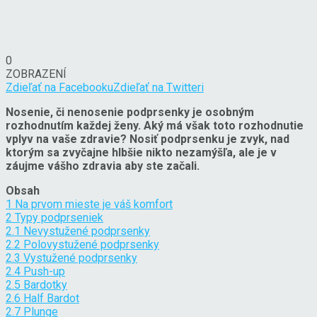
0
ZOBRAZENÍ
Zdieľať na Facebooku
Zdieľať na Twitteri
Nosenie, či nenosenie podprsenky je osobným
rozhodnutím každej ženy. Aký má však toto rozhodnutie
vplyv na vaše zdravie? Nosiť podprsenku je zvyk, nad
ktorým sa zvyčajne hlbšie nikto nezamýšľa, ale je v
záujme vášho zdravia aby ste začali.
Obsah
1
Na prvom mieste je váš komfort
2
Typy podprseniek
2.1
Nevystužené podprsenky
2.2
Polovystužené podprsenky
2.3
Vystužené podprsenky
2.4
Push-up
2.5
Bardotky
2.6
Half Bardot
2.7
Plunge