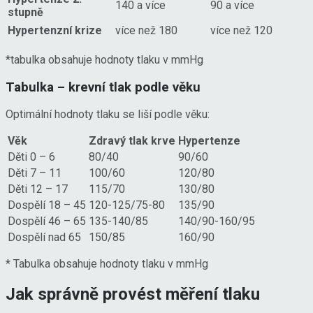
140 a více
90 a více
stupně
Hypertenzní krize
více než 180
více než 120
*tabulka obsahuje hodnoty tlaku v mmHg
Tabulka – krevní tlak podle věku
Optimální hodnoty tlaku se liší podle věku:
Věk
Zdravý tlak krve
Hypertenze
Děti 0 – 6
80/40
90/60
Děti 7 – 11
100/60
120/80
Děti 12 – 17
115/70
130/80
Dospělí 18 – 45
120-125/75-80
135/90
Dospělí 46 – 65
135-140/85
140/90-160/95
Dospělí nad 65
150/85
160/90
* Tabulka obsahuje hodnoty tlaku v mmHg
Jak správně provést měření tlaku