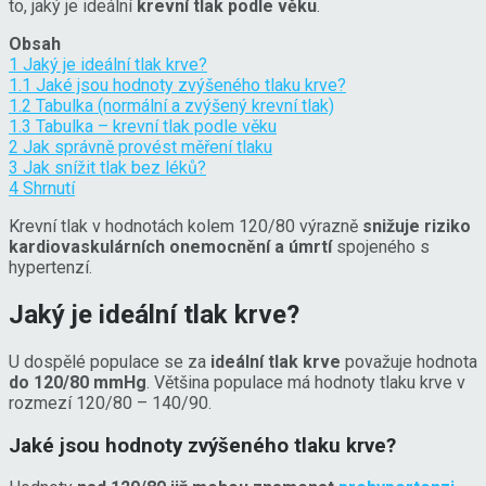
to, jaký je ideální
krevní tlak podle věku
.
Obsah
1
Jaký je ideální tlak krve?
1.1
Jaké jsou hodnoty zvýšeného tlaku krve?
1.2
Tabulka (normální a zvýšený krevní tlak)
1.3
Tabulka – krevní tlak podle věku
2
Jak správně provést měření tlaku
3
Jak snížit tlak bez léků?
4
Shrnutí
Krevní tlak v hodnotách kolem 120/80 výrazně
snižuje riziko
kardiovaskulárních onemocnění a úmrtí
spojeného s
hypertenzí.
Jaký je ideální tlak krve?
U dospělé populace se za
ideální tlak krve
považuje hodnota
do 120/80 mmHg
. Většina populace má hodnoty tlaku krve v
rozmezí 120/80 – 140/90.
Jaké jsou hodnoty zvýšeného tlaku krve?