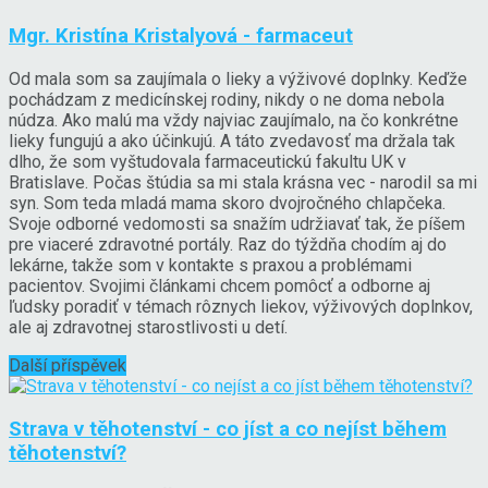
Mgr. Kristína Kristalyová - farmaceut
Od mala som sa zaujímala o lieky a výživové doplnky. Keďže
pochádzam z medicínskej rodiny, nikdy o ne doma nebola
núdza. Ako malú ma vždy najviac zaujímalo, na čo konkrétne
lieky fungujú a ako účinkujú. A táto zvedavosť ma držala tak
dlho, že som vyštudovala farmaceutickú fakultu UK v
Bratislave. Počas štúdia sa mi stala krásna vec - narodil sa mi
syn. Som teda mladá mama skoro dvojročného chlapčeka.
Svoje odborné vedomosti sa snažím udržiavať tak, že píšem
pre viaceré zdravotné portály. Raz do týždňa chodím aj do
lekárne, takže som v kontakte s praxou a problémami
pacientov. Svojimi článkami chcem pomôcť a odborne aj
ľudsky poradiť v témach rôznych liekov, výživových doplnkov,
ale aj zdravotnej starostlivosti u detí.
Další příspěvek
Strava v těhotenství - co jíst a co nejíst během
těhotenství?