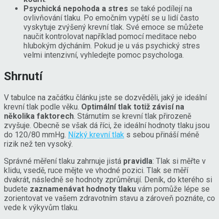
Psychická nepohoda a stres
se také podílejí na
ovlivňování tlaku. Po emočním vypětí se u lidí často
vyskytuje zvýšený krevní tlak. Své emoce se můžete
naučit kontrolovat například pomocí meditace nebo
hlubokým dýcháním. Pokud je u vás psychický stres
velmi intenzivní, vyhledejte pomoc psychologa.
Shrnutí
V tabulce na začátku článku jste se dozvěděli, jaký je ideální
krevní tlak podle věku.
Optimální tlak totiž závisí na
několika faktorech
. Stárnutím se krevní tlak přirozeně
zvyšuje. Obecně se však dá říci, že ideální hodnoty tlaku jsou
do 120/80 mmHg.
Nízký krevní tlak
s sebou přináší méně
rizik než ten vysoký.
Správné měření tlaku zahrnuje jistá
pravidla
: Tlak si měřte v
klidu, vsedě, ruce mějte ve vhodné pozici. Tlak se měří
dvakrát, následně se hodnoty zprůměrují. Deník, do kterého si
budete
zaznamenávat hodnoty tlaku
vám pomůže lépe se
zorientovat ve vašem zdravotním stavu a zároveň poznáte, co
vede k výkyvům tlaku.