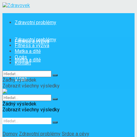
Zdravotní problémy
Zdravotní problémy
Fitness a výživa
Fitness a výživa
Matka a dítě
O nás
Matka a dítě
Kontakt
O nás
Žádný výsledek
Zobrazit všechny výsledky
Kontakt
Žádný výsledek
Zobrazit všechny výsledky
Domov
Zdravotní problémy
Srdce a cévy