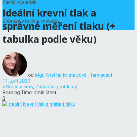
Žádný výsledek
Ideální krevní tlak a
Zobrazit všechny výsledky
správné měření tlaku (+
tabulka podle věku)
od
Mgr. Kristína Kristalyová - farmaceut
11. září 2020
v
Srdce a cévy
,
Zdravotní problémy
Reading Time: 4min čtení
0