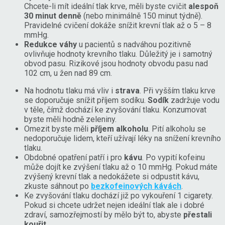
Chcete-li mít ideální tlak krve, měli byste cvičit
alespoň
30 minut denně
(nebo minimálně 150 minut týdně).
Pravidelné cvičení dokáže snížit krevní tlak až o 5 – 8
mmHg.
Redukce váhy
u pacientů s nadváhou pozitivně
ovlivňuje hodnoty krevního tlaku. Důležitý je i samotný
obvod pasu. Rizikové jsou hodnoty obvodu pasu nad
102 cm, u žen nad 89 cm.
Na hodnotu tlaku má vliv i
strava
. Při vyšším tlaku krve
se doporučuje snížit příjem sodíku.
Sodík
zadržuje vodu
v těle, čímž dochází ke zvyšování tlaku. Konzumovat
byste měli hodně zeleniny.
Omezit byste měli
příjem alkoholu
. Pití alkoholu se
nedoporučuje lidem, kteří užívají léky na snížení krevního
tlaku.
Obdobné opatření patří i pro
kávu
. Po vypití kofeinu
může dojít ke zvýšení tlaku až o 10 mmHg. Pokud máte
zvýšený krevní tlak a nedokážete si odpustit kávu,
zkuste sáhnout po
bezkofeinových kávách
.
Ke zvyšování tlaku dochází již po vykouření 1 cigarety.
Pokud si chcete udržet nejen ideální tlak ale i dobré
zdraví, samozřejmostí by mělo být to, abyste
přestali
kouřit
.