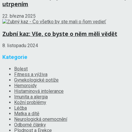
utrpením
22. března 2025
Zubní kaz: Vše, co byste o něm měli vědět
8. listopadu 2024
Kategorie
Bolest
Fitness a výživa
Gynekologické potíže
Hemoroidy
Histaminová intolerance
Imunita a alergia
Kožní problémy
Léčba
Matka a dítě
Neurologická onemocnění
Odborné články
Plodnost a Erekce