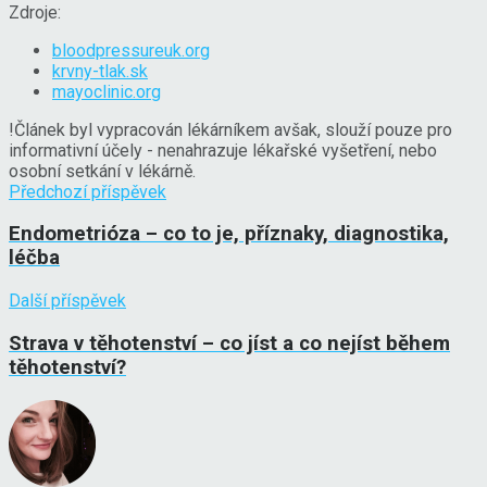
Zdroje:
bloodpressureuk.org
krvny-tlak.sk
mayoclinic.org
!
Článek byl vypracován lékárníkem avšak, slouží pouze pro
informativní účely - nenahrazuje lékařské vyšetření, nebo
osobní setkání v lékárně.
Předchozí příspěvek
Endometrióza – co to je, příznaky, diagnostika,
léčba
Další příspěvek
Strava v těhotenství – co jíst a co nejíst během
těhotenství?