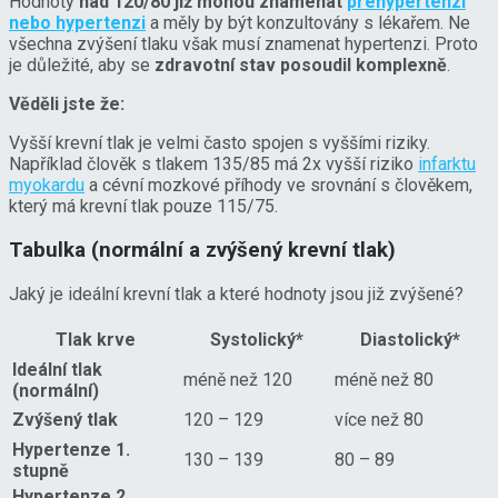
Hodnoty
nad 120/80 již mohou znamenat
prehypertenzi
nebo hypertenzi
a měly by být konzultovány s lékařem. Ne
všechna zvýšení tlaku však musí znamenat hypertenzi. Proto
je důležité, aby se
zdravotní stav posoudil komplexně
.
Věděli jste že:
Vyšší krevní tlak je velmi často spojen s vyššími riziky.
Například člověk s tlakem 135/85 má 2x vyšší riziko
infarktu
myokardu
a cévní mozkové příhody ve srovnání s člověkem,
který má krevní tlak pouze 115/75.
Tabulka (normální a zvýšený krevní tlak)
Jaký je ideální krevní tlak a které hodnoty jsou již zvýšené?
Tlak krve
Systolický*
Diastolický*
Ideální tlak
méně než 120
méně než 80
(normální)
Zvýšený tlak
120 – 129
více než 80
Hypertenze 1.
130 – 139
80 – 89
stupně
Hypertenze 2.