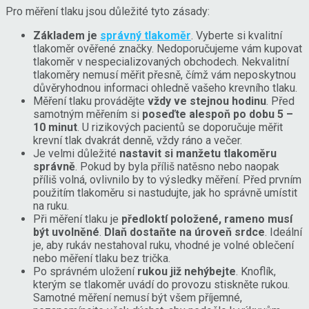
Pro měření tlaku jsou důležité tyto zásady:
Základem je
správný tlakoměr
. Vyberte si kvalitní
tlakoměr ověřené značky. Nedoporučujeme vám kupovat
tlakoměr v nespecializovaných obchodech. Nekvalitní
tlakoměry nemusí měřit přesně, čímž vám neposkytnou
důvěryhodnou informaci ohledně vašeho krevního tlaku.
Měření tlaku provádějte
vždy ve stejnou hodinu
. Před
samotným měřením si
poseďte alespoň po dobu 5 –
10 minut
. U rizikových pacientů se doporučuje měřit
krevní tlak dvakrát denně, vždy ráno a večer.
Je velmi důležité
nastavit si manžetu tlakoměru
správně
. Pokud by byla příliš natěsno nebo naopak
příliš volná, ovlivnilo by to výsledky měření. Před prvním
použitím tlakoměru si nastudujte, jak ho správně umístit
na ruku.
Při měření tlaku je
předloktí položené, rameno musí
být uvolněné
.
Dlaň dostaňte na úroveň srdce
. Ideální
je, aby rukáv nestahoval ruku, vhodné je volné oblečení
nebo měření tlaku bez trička.
Po správném uložení
rukou již nehýbejte
. Knoflík,
kterým se tlakoměr uvádí do provozu stiskněte rukou.
Samotné měření nemusí být všem příjemné,