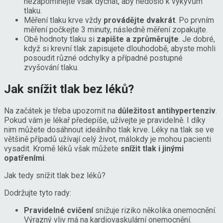
nezapomínejte však dýchat, aby nedošlo k výkyvům
tlaku.
Měření tlaku krve vždy
provádějte dvakrát
. Po prvním
měření počkejte 3 minuty, následně měření zopakujte.
Obě hodnoty tlaku si
zapište a zprůměrujte
. Je dobré,
když si krevní tlak zapisujete dlouhodobě, abyste mohli
posoudit různé odchylky a případné postupné
zvyšování tlaku.
Jak snížit tlak bez léků?
Na začátek je třeba upozornit na
důležitost antihypertenziv
.
Pokud vám je lékař předepíše, užívejte je pravidelně. I díky
nim můžete dosáhnout ideálního tlak krve. Léky na tlak se ve
většině případů užívají celý život, málokdy je mohou pacienti
vysadit. Kromě léků však můžete
snížit tlak i jinými
opatřeními
.
Jak tedy snížit tlak bez léků?
Dodržujte tyto rady:
Pravidelné cvičení
snižuje riziko několika onemocnění.
Výrazný vliv má na kardiovaskulární onemocnění.