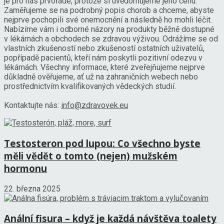
je pro nás prvořadé, protože si uvědomujeme jeho cenu.
Zaměřujeme se na podrobný popis chorob a chceme, abyste
nejprve pochopili své onemocnění a následně ho mohli léčit.
Nabízíme vám i odborné názory na produkty běžně dostupné
v lékárnách a obchodech se zdravou výživou. Odrážíme se od
vlastních zkušeností nebo zkušeností ostatních uživatelů,
popřípadě pacientů, kteří nám poskytli pozitivní odezvu v
lékárnách. Všechny informace, které zveřejňujeme nejprve
důkladně ověřujeme, ať už na zahraničních webech nebo
prostřednictvím kvalifikovaných vědeckých studií.
Kontaktujte nás:
info@zdravovek.eu
Testosteron pod lupou: Co všechno byste
měli vědět o tomto (nejen) mužském
hormonu
22. března 2025
Anální fisura – když je každá návštěva toalety