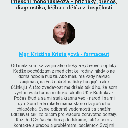
Infekční mononukleóza – příznaky, přenos,
diagnostika, léčba u dětí a v dospělosti
Mgr. Kristína Kristalyová - farmaceut
Od mala som sa zaujímala o lieky a výživové doplnky.
Keďže pochádzam z medicínskej rodiny, nikdy o ne
doma nebola núdza. Ako malú ma vždy najviac
zaujímalo, na čo konkrétne lieky fungujú a ako
účinkujú. A táto zvedavosť ma držala tak dlho, že som
vyštudovala farmaceutickú fakultu UK v Bratislave.
Počas štúdia sa mi stala krásna vec - narodil sa mi
syn. Som teda mladá mama skoro dvojročného
chlapčeka. Svoje odborné vedomosti sa snažím
udržiavať tak, že píšem pre viaceré zdravotné portály.
Raz do týždňa chodím aj do lekárne, takže som v
kontakte s praxou a problémami pacientov. Svojimi