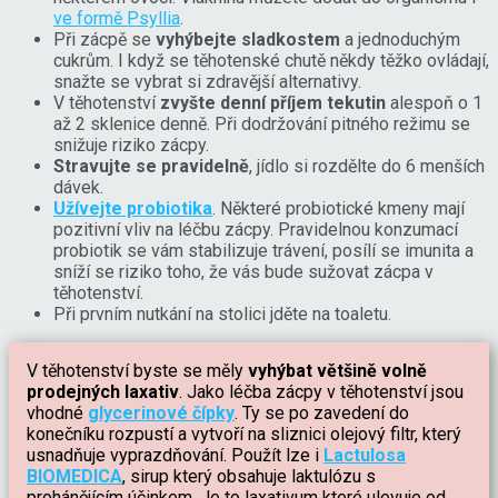
ve formě Psyllia
.
Při zácpě se
vyhýbejte sladkostem
a jednoduchým
cukrům. I když se těhotenské chutě někdy těžko ovládají,
snažte se vybrat si zdravější alternativy.
V těhotenství
zvyšte denní příjem tekutin
alespoň o 1
až 2 sklenice denně. Při dodržování pitného režimu se
snižuje riziko zácpy.
Stravujte se pravidelně
, jídlo si rozdělte do 6 menších
dávek.
Užívejte probiotika
. Některé probiotické kmeny mají
pozitivní vliv na léčbu zácpy. Pravidelnou konzumací
probiotik se vám stabilizuje trávení, posílí se imunita a
sníží se riziko toho, že vás bude sužovat zácpa v
těhotenství.
Při prvním nutkání na stolici jděte na toaletu.
V těhotenství byste se měly
vyhýbat většině volně
prodejných laxativ
. Jako léčba zácpy v těhotenství jsou
vhodné
glycerinové čípky
. Ty se po zavedení do
konečníku rozpustí a vytvoří na sliznici olejový filtr, který
usnadňuje vyprazdňování. Použít lze i
Lactulosa
BIOMEDICA
, sirup který obsahuje laktulózu s
prohánějícím účinkem. Je to laxativum které ulevuje od