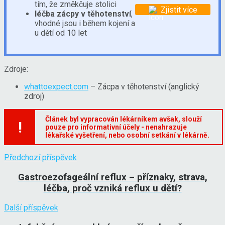
tím, že změkčuje stolici
Zjistit více
léčba zácpy v těhotenství
,
vhodné jsou i během kojení a
u dětí od 10 let
Zdroje:
whattoexpect.com
– Zácpa v těhotenství (anglický
zdroj)
Článek byl vypracován lékárníkem avšak, slouží
!
pouze pro informativní účely - nenahrazuje
lékařské vyšetření, nebo osobní setkání v lékárně.
Předchozí příspěvek
Gastroezofageální reflux – příznaky, strava,
léčba, proč vzniká reflux u dětí?
Další příspěvek