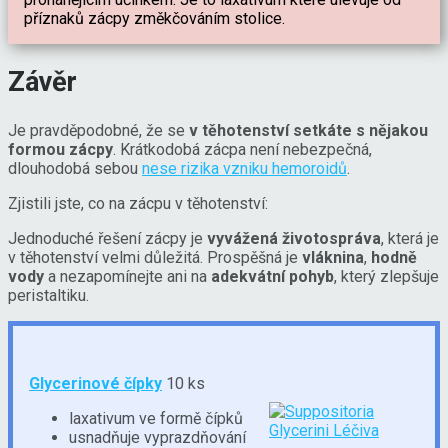
příznaků zácpy změkčováním stolice.
Závěr
Je pravděpodobné, že se
v těhotenství setkáte s nějakou
formou zácpy
. Krátkodobá zácpa není nebezpečná,
dlouhodobá sebou
nese rizika vzniku hemoroidů
.
Zjistili jste, co na zácpu v těhotenství:
Jednoduché řešení zácpy je
vyvážená životospráva
, která je
v těhotenství velmi důležitá. Prospěšná je
vláknina
,
hodně
vody
a nezapomínejte ani na
adekvátní pohyb
, který zlepšuje
peristaltiku.
Glycerinové čípky
10 ks
laxativum ve formě čípků
usnadňuje vyprazdňování