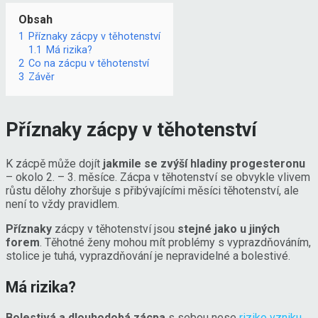
Obsah
1
Příznaky zácpy v těhotenství
1.1
Má rizika?
2
Co na zácpu v těhotenství
3
Závěr
Příznaky zácpy v těhotenství
K zácpě může dojít
jakmile se zvýší hladiny progesteronu
– okolo 2. – 3. měsíce. Zácpa v těhotenství se obvykle vlivem
růstu dělohy zhoršuje s přibývajícími měsíci těhotenství, ale
není to vždy pravidlem.
Příznaky
zácpy v těhotenství jsou
stejné jako u jiných
forem
. Těhotné ženy mohou mít problémy s vyprazdňováním,
stolice je tuhá, vyprazdňování je nepravidelné a bolestivé.
Má rizika?
Bolestivá a dlouhodobá zácpa
s sebou nese
riziko vzniku