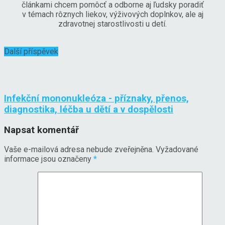
článkami chcem pomôcť a odborne aj ľudsky poradiť
v témach rôznych liekov, výživových doplnkov, ale aj
zdravotnej starostlivosti u detí.
Další příspěvek
Infekční mononukleóza - příznaky, přenos,
diagnostika, léčba u dětí a v dospělosti
Napsat komentář
Vaše e-mailová adresa nebude zveřejněna.
Vyžadované
informace jsou označeny
*