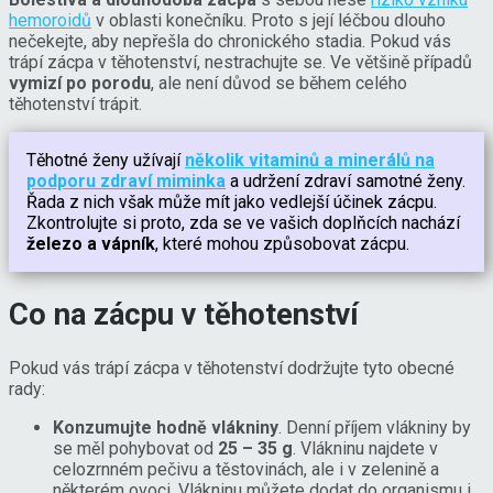
hemoroidů
v oblasti konečníku. Proto s její léčbou dlouho
nečekejte, aby nepřešla do chronického stadia. Pokud vás
trápí zácpa v těhotenství, nestrachujte se. Ve většině případů
vymizí po porodu
, ale není důvod se během celého
těhotenství trápit.
Těhotné ženy užívají
několik vitaminů a minerálů na
podporu zdraví miminka
a udržení zdraví samotné ženy.
Řada z nich však může mít jako vedlejší účinek zácpu.
Zkontrolujte si proto, zda se ve vašich doplňcích nachází
železo a vápník
, které mohou způsobovat zácpu.
Co na zácpu v těhotenství
Pokud vás trápí zácpa v těhotenství dodržujte tyto obecné
rady:
Konzumujte hodně vlákniny
. Denní příjem vlákniny by
se měl pohybovat od
25 – 35 g
. Vlákninu najdete v
celozrnném pečivu a těstovinách, ale i v zelenině a
některém ovoci. Vlákninu můžete dodat do organismu i