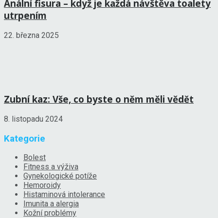
Anální fisura – když je každá návštěva toalety
utrpením
22. března 2025
Zubní kaz: Vše, co byste o něm měli vědět
8. listopadu 2024
Kategorie
Bolest
Fitness a výživa
Gynekologické potíže
Hemoroidy
Histaminová intolerance
Imunita a alergia
Kožní problémy