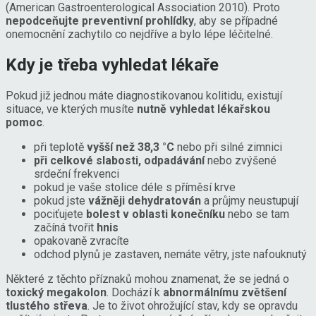
(American Gastroenterological Association 2010). Proto
nepodceňujte preventivní prohlídky
, aby se případné
onemocnění zachytilo co nejdříve a bylo lépe léčitelné.
Kdy je třeba vyhledat lékaře
Pokud již jednou máte diagnostikovanou kolitidu, existují
situace, ve kterých musíte
nutně vyhledat lékařskou
pomoc
.
při teplotě
vyšší než 38,3 °C
nebo při silné zimnici
při celkové slabosti, odpadávání
nebo zvýšené
srdeční frekvenci
pokud je vaše stolice déle s příměsí krve
pokud jste
vážněji dehydratován
a průjmy neustupují
pociťujete
bolest v oblasti konečníku
nebo se tam
začíná tvořit
hnis
opakovaně zvracíte
odchod plynů je zastaven, nemáte větry, jste nafouknutý
Některé z těchto příznaků mohou znamenat, že se jedná o
toxický megakolon
. Dochází k
abnormálnímu zvětšení
tlustého střeva
. Je to život ohrožující stav, kdy se opravdu