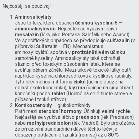
Nejčastěji se používají:
Aminosalicyláty
Jsou to léky, které obsahují
účinnou kyselinu 5 –
aminosalicylovou
. Nejčastěji se využívá léčivo
mesalazin
(léky jako Pentasa, Salofalk nebo Asacol).
Ve specifických případech se předepisuje
sulfazalín
(v
přípravku Sulfazalín – EN). Mechanismus
aminosylicylátů spočívá v
protizánětlivém účinku
samotné kyseliny. Aminosalicyláty také ochraňují
sliznici před toxickým působením látek, které se
uvolňují během zánětu. Mezi takové toxické látky patří
například kyselina chlorovodíková a kyslíkové radikály.
Tyto léky mohou mít formu
čípků
(účinné pouze na
oblast okolo konečníku),
klyzma
(účinné na širší oblast
konečníku) nebo
tablet
(Účinné na celé tlusté střevo a
případně i tenké střevo).
Kortikosteroidy
– glukokortikoidy
Patří mezi
steroidní hormony
. Účinkují
velmi rychle
.
Nejčastěji se využívá léčivo
prednison
(lék Prednison)
nebo
methylprednisolon
(lék Medrol). Bylo prokázáno,
že při užívání standardních dávek těchto léčiv je
dosaženo potlačení příznaků (remise) až u
80 %