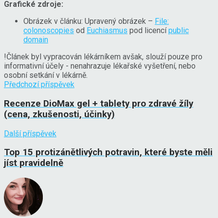
Grafické zdroje:
Obrázek v článku: Upravený obrázek –
File:
colonoscopies
od
Euchiasmus
pod licencí
public
domain
!
Článek byl vypracován lékárníkem avšak, slouží pouze pro
informativní účely - nenahrazuje lékařské vyšetření, nebo
osobní setkání v lékárně.
Předchozí příspěvek
Recenze DioMax gel + tablety pro zdravé žíly
(cena, zkušenosti, účinky)
Další příspěvek
Top 15 protizánětlivých potravin, které byste měli
jíst pravidelně