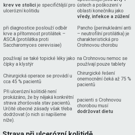
krev ve stolici
je specifičtější pro
ústech a poškození v
ulcerózní kolitidu
oblasti konečníku jako
vředy
,
infekce a zúžení
při diagnostice poslouží odběr
Pancho (perinukleární anti
krve a přítomnost protilátek –
– neutrofilní protilátka) je
ASCA (protilátka proti
charakteristická pro
Saccharomyces cerevisiae)
Crohnovou chorobu
používají se také topické léky jako
na Crohnovou nemoc se
čípky a klystýr
používají pouze tablety
Chirurgické řešení
Chirurgická operace se provádí u
onemocnění čeká až 75 %
cca 45 % pacientů
pacientů
Při ulcerózní kolitidě není
prokázáno, že by nějaká konkrétní
pacienti s Crohnovou
strava zhoršovala stav pacientů.
chorobou musí
Určité obecné zásady však třeba
dodržovat dietu
dodržovat (o nich si napíšeme
níže).
Strava při ulcerózní kolitidě