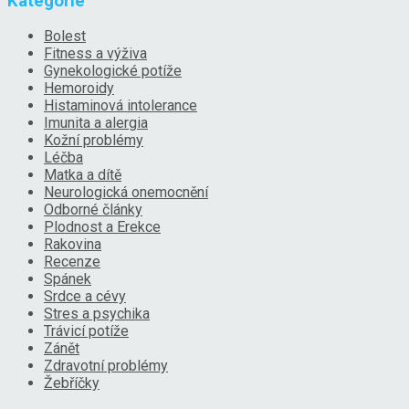
Kategorie
Bolest
Fitness a výživa
Gynekologické potíže
Hemoroidy
Histaminová intolerance
Imunita a alergia
Kožní problémy
Léčba
Matka a dítě
Neurologická onemocnění
Odborné články
Plodnost a Erekce
Rakovina
Recenze
Spánek
Srdce a cévy
Stres a psychika
Trávicí potíže
Zánět
Zdravotní problémy
Žebříčky