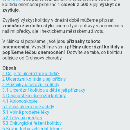
kolitidu onemocní přibližně
1 člověk z 500
a její
výskyt se
zvyšuje
.
Zvýšený výskyt kolitidy v dnešní době můžeme připsat
změnám životního stylu
, jinému typu potravy v porovnání s
našimi předky, ale i hektickému městskému životu.
V článku si popíšeme, jaké jsou
příznaky tohoto
onemocnění
. Vysvětlíme vám i
příčiny ulcerózní kolitidy a
popíšeme léčbu onemocnění
. Dozvíte se také, co kolitidu
odlišuje od Crohnovy choroby.
Obsah
1
Co je to ulcerózní kolitida?
2
Ulcerózní kolitida a její příčiny
3
Příznaky ulcerózní kolitidy
3.1
Ulcerózní kolitida u dětí a její příznaky
4
Diagnostika ulcerózní kolitidy
4.1
Kolonoskopie
5
Léčba ulcerózní kolitidy
5.1
Volně prodejné léky
5.2
Léky na předpis
5.3
Chirurgické řešení kolitidy
6
Kdy je třeba vyhledat lékaře