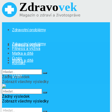
Zdravotní problémy
Zdravotní problémy
Fitness a výživa
Fitness a výživa
Matka a dítě
O nás
Matka a dítě
Kontakt
O nás
Žádný výsledek
Zobrazit všechny výsledky
Kontakt
Žádný výsledek
Zobrazit všechny výsledky