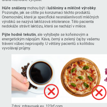
Hůře snášeny
mohou být i
luštěniny a mléčné výrobky
.
Pozorujte, jak se cítíte po konzumaci těchto produktů.
Onemocnění, které je specifické nesnášenlivostí mléčných
výrobků se nazývá laktózová intolerance. Tělo pacienta
nedokáže strávit laktózu, která se nachází v mléce.
Pijte hodně tekutin
, ale vyhýbejte se kofeinovým a
energetickým nápojům. Káva, černý a zelený čaj by vašemu
trávení vůbec neprospěly. U většiny pacientů s kolitidou
vyvolávají průjmy.
Zdroj: zdravovek.eu, 123rf.com