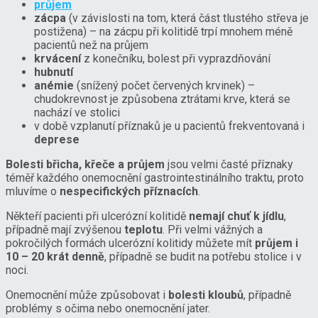
průjem
zácpa
(v závislosti na tom, která část tlustého střeva je
postižena) – na zácpu při kolitidě trpí mnohem méně
pacientů než na průjem
krvácení
z konečníku, bolest při vyprazdňování
hubnutí
anémie
(snížený počet červených krvinek) –
chudokrevnost je způsobena ztrátami krve, která se
nachází ve stolici
v době vzplanutí příznaků je u pacientů frekventovaná i
deprese
Bolesti břicha, křeče a průjem
jsou velmi časté příznaky
téměř každého onemocnění gastrointestinálního traktu, proto
mluvíme o
nespecifických příznacích
.
Někteří pacienti při ulcerózní kolitidě
nemají chuť k jídlu
,
případně mají zvýšenou
teplotu
. Při velmi vážných a
pokročilých formách ulcerózní kolitidy můžete mít
průjem i
10 – 20 krát denně
, případně se budit na potřebu stolice i v
noci.
Onemocnění může způsobovat i
bolesti kloubů
, případně
problémy s očima nebo onemocnění jater.