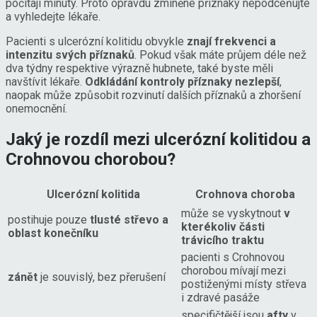
počítají minuty. Proto opravdu zmíněné příznaky nepodceňujte
a vyhledejte lékaře.
Pacienti s ulcerózní kolitidu obvykle
znají frekvenci a
intenzitu svých příznaků
. Pokud však máte průjem déle než
dva týdny respektive výrazně hubnete, také byste měli
navštívit lékaře.
Odkládání kontroly příznaky nezlepší
,
naopak může způsobit rozvinutí dalších příznaků a zhoršení
onemocnění.
Jaký je rozdíl mezi ulcerózní kolitidou a
Crohnovou chorobou?
Ulcerózní kolitida
Crohnova choroba
může se vyskytnout
v
postihuje pouze
tlusté střevo a
kterékoliv části
oblast konečníku
trávicího traktu
pacienti s Crohnovou
chorobou mívají mezi
zánět
je souvislý, bez přerušení
postiženými místy střeva
i zdravé pasáže
specifičtější jsou
afty
v