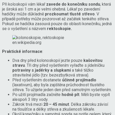
Při koloskopii vám lékař
zavede do konečníku sondu
, která
je široká asi 1 cm a je velmi ohebná. Lékař po zavedení
hadičky může důkladně
prozkoumat tlusté střevo
. V
případě potřeby může pozorovat až začátek tenkého střeva.
Pokud se hadička zasouvá pouze do oblasti konečníku, jedná
se o vyšetření s názvem
rektoskopie.
en.wikipedia.org
Praktické informace
:
Dva dny před kolonoskopií jezte pouze
kašovitou
stravu
. Tři dny před vyšetřením vyřaďte s jídelníčku
potraviny s jadérky a slupkami
a také těžko
stravitelné jídlo (tzv. bezezbytková strava).
Před vyšetřením dostanete
účinné projímadlo
(laxativum), aby byla zajištěna průchodnost tlustého
střeva. To užijete jeden den před samotným vyšetřením.
Po užití projímadla začněte
hodně pít
. Měli byste vypít
alespoň 3 litry vody.
Zákrok trvá mezi
20 – 45 minut
. Délka zákroku závisí
na tloušťce a délky střeva a zkušenosti lékaře.
Okolí konečníku a samotná sonda se potře gelem, který