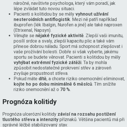
náročné, navštivte psychologa, který vám poradí, jak
lépe zvládat tuto novou situaci.
Pacienti s kolitidou by se měly
vyhnout užívání
nesteroidních antiflogistik
. Mezi ně patří například
ibuprofen (lék Ibalgin, Nurofen a jiné) ale také naproxen
(Etrixenal, Napsyn).
Věnujte se
nějaké fyzické aktivitě
. Zlepší vaši imunitu,
posílí srdce a svaly, zlepší kapacitu plic a také vám
přinese dobrou náladu. Sport má schopnost zlepšovat i
vaše prožívání bolesti. Dobře si však vyberte, jakému
sportu se budete věnovat. Pacienti s kolitidou by měly
vyhýbat extrémní fyzické zátěži
. Ta by mohla
způsobit nedostatečné prokrvení střev a zároveň
zvyšuje propustnost střeva.
Pokud máte
dítě
, a chcete riziko onemocnění eliminovat,
kojte ho po dobu minimálně 6 měsíců
. Tím snížíte
riziko onemocnění až o
70 %
.
Prognóza kolitidy
Prognóza ulcerózní kolitidy
závisí na rozsahu postižení
tlustého střeva a intenzity
příznaků. Většina pacientů má při
správné léčbě stabilizovaný stav.