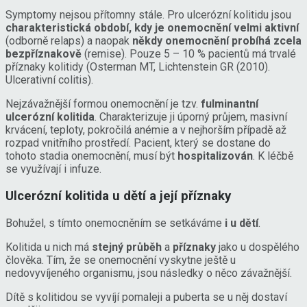
Symptomy nejsou přítomny stále. Pro ulcerózní kolitidu jsou
charakteristická období, kdy je onemocnění velmi aktivní
(odborně relaps) a naopak
někdy onemocnění probíhá zcela
bezpříznakově
(remise). Pouze 5 – 10 % pacientů má trvalé
příznaky kolitidy (Osterman MT, Lichtenstein GR (2010).
Ulcerativní colitis).
Nejzávažnější formou onemocnění je tzv.
fulminantní
ulcerózní kolitida
. Charakterizuje ji úporný průjem, masivní
krvácení, teploty, pokročilá anémie a v nejhorším případě až
rozpad vnitřního prostředí. Pacient, který se dostane do
tohoto stadia onemocnění, musí být
hospitalizován
. K léčbě
se využívají i infuze.
Ulcerózní kolitida u dětí a její příznaky
Bohužel, s tímto onemocněním se setkáváme
i u dětí
.
Kolitida u nich má
stejný průběh
a
příznaky
jako u dospělého
člověka. Tím, že se onemocnění vyskytne ještě u
nedovyvíjeného organismu, jsou následky o něco závažnější.
Dítě s kolitidou se vyvíjí pomaleji a puberta se u něj dostaví