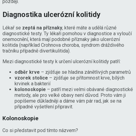
později.
Diagnostika ulcerózní kolitidy
Lékař se
zeptá na příznaky
, které máte a udělá různé
diagnostické testy. Ty lékaři pomohou v diagnostice a vyloučí
onemocnění, která mají podobné příznaky jako ulcerózní
kolitida (například Crohnova choroba, syndrom dráždivého
tračníku případně divertikulitida).
Mezi diagnostické testy k určení ulcerózní kolitidy patří:
odběr krve
– zjišťuje se hladina zánětlivých parametrů
vzorek stolice
– zjišťuje se přítomnost krve, bílých
krvinek a bakterií
kolonoskopie
– patří mezi velmi obávané diagnostické
metody, ale pro velké obavy není důvod. Proto vám ji
popíšeme důkladněji a dáme vám pár rad, jak se na
případné vyšetření připravit.
Kolonoskopie
Co si představit pod tímto názvem?