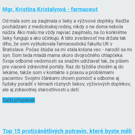
Mgr. Kristína Kristalyová - farmaceut
Od mala som sa zaujímala o lieky a výživové doplnky. Keďže
pochádzam z medicínskej rodiny, nikdy o ne doma nebola
núdza. Ako malú ma vždy najviac zaujímalo, na čo konkrétne
lieky fungujú a ako účinkujú. A táto zvedavosť ma držala tak
dlho, že som vyštudovala farmaceutickú fakultu UK v
Bratislave. Počas štúdia sa mi stala krásna vec - narodil sa mi
syn. Som teda mladá mama skoro dvojročného chlapčeka.
Svoje odborné vedomosti sa snažím udržiavať tak, že píšem
pre viaceré zdravotné portály. Raz do týždňa chodím aj do
lekárne, takže som v kontakte s praxou a problémami
pacientov. Svojimi článkami chcem pomôcť a odborne aj
ľudsky poradiť v témach rôznych liekov, výživových doplnkov,
ale aj zdravotnej starostlivosti u detí.
Další příspěvek
Top 15 protizánětlivých potravin, které byste měli