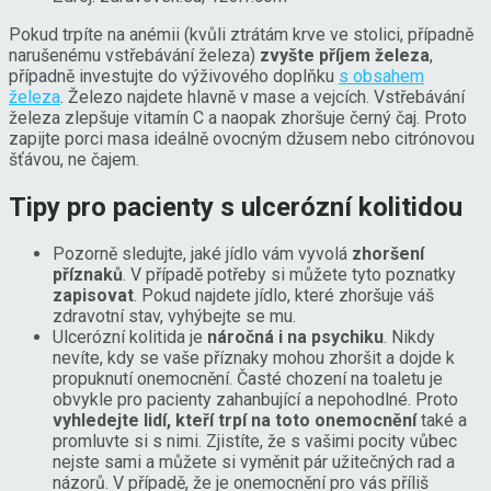
Pokud trpíte na anémii (kvůli ztrátám krve ve stolici, případně
narušenému vstřebávání železa)
zvyšte příjem železa
,
případně investujte do výživového doplňku
s obsahem
železa
. Železo najdete hlavně v mase a vejcích. Vstřebávání
železa zlepšuje vitamín C a naopak zhoršuje černý čaj. Proto
zapijte porci masa ideálně ovocným džusem nebo citrónovou
šťávou, ne čajem.
Tipy pro pacienty s ulcerózní kolitidou
Pozorně sledujte, jaké jídlo vám vyvolá
zhoršení
příznaků
. V případě potřeby si můžete tyto poznatky
zapisovat
. Pokud najdete jídlo, které zhoršuje váš
zdravotní stav, vyhýbejte se mu.
Ulcerózní kolitida je
náročná i na psychiku
. Nikdy
nevíte, kdy se vaše příznaky mohou zhoršit a dojde k
propuknutí onemocnění. Časté chození na toaletu je
obvykle pro pacienty zahanbující a nepohodlné. Proto
vyhledejte lidí, kteří trpí na toto onemocnění
také a
promluvte si s nimi. Zjistíte, že s vašimi pocity vůbec
nejste sami a můžete si vyměnit pár užitečných rad a
názorů. V případě, že je onemocnění pro vás příliš