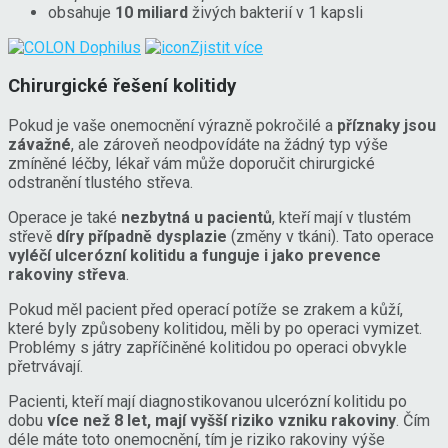
obsahuje
10 miliard
živých bakterií v 1 kapsli
Zjistit více
Chirurgické řešení kolitidy
Pokud je vaše onemocnění výrazně pokročilé a
příznaky jsou
závažné
, ale zároveň neodpovídáte na žádný typ výše
zmíněné léčby, lékař vám může doporučit chirurgické
odstranění tlustého střeva.
Operace je také
nezbytná u pacientů
, kteří mají v tlustém
střevě
díry případně dysplazie
(změny v tkáni). Tato operace
vyléčí ulcerózní kolitidu a funguje i jako prevence
rakoviny střeva
.
Pokud měl pacient před operací potíže se zrakem a kůží,
které byly způsobeny kolitidou, měli by po operaci vymizet.
Problémy s játry zapříčiněné kolitidou po operaci obvykle
přetrvávají.
Pacienti, kteří mají diagnostikovanou ulcerózní kolitidu po
dobu
více než 8 let, mají vyšší riziko vzniku rakoviny
. Čím
déle máte toto onemocnění, tím je riziko rakoviny výše