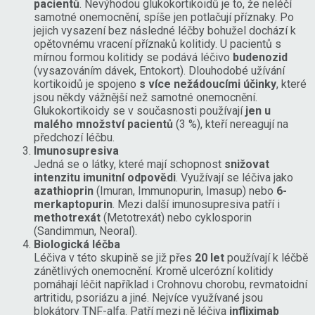
pacientů
. Nevýhodou glukokortikoidů je to, že neléčí
samotné onemocnění, spíše jen potlačují příznaky. Po
jejich vysazení bez následné léčby bohužel dochází k
opětovnému vracení příznaků kolitidy. U pacientů s
mírnou formou kolitidy se podává léčivo
budenozid
(vysazováním dávek, Entokort). Dlouhodobé užívání
kortikoidů je spojeno
s více nežádoucími účinky
, které
jsou někdy vážnější než samotné onemocnění.
Glukokortikoidy se v současnosti používají
jen u
malého množství pacientů
(3 %), kteří nereagují na
předchozí léčbu.
Imunosupresiva
Jedná se o látky, které mají schopnost
snižovat
intenzitu imunitní odpovědi
. Využívají se léčiva jako
azathioprin
(Imuran, Immunopurin, Imasup) nebo
6-
merkaptopurin
. Mezi další imunosupresiva patří i
methotrexát
(Metotrexát) nebo cyklosporin
(Sandimmun, Neoral).
Biologická léčba
Léčiva v této skupině se již přes
20 let
používají k léčbě
zánětlivých onemocnění. Kromě ulcerózní kolitidy
pomáhají léčit například i Crohnovu chorobu, revmatoidní
artritidu, psoriázu a jiné. Nejvíce využívané jsou
blokátory TNF-alfa. Patří mezi ně léčiva
infliximab