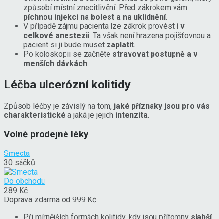
způsobí místní znecitlivění. Před zákrokem vám
píchnou injekci na bolest a na uklidnění
.
V případě zájmu pacienta lze zákrok provést
i v
celkové anestezii
. Ta však není hrazena pojišťovnou a
pacient si ji bude muset
zaplatit
.
Po koloskopii se začněte
stravovat postupně a v
menších dávkách
.
Léčba ulcerózní kolitidy
Způsob léčby je závislý na tom,
jaké příznaky jsou pro vás
charakteristické
a jaká je jejich
intenzita
.
Volně prodejné léky
Smecta
30 sáčků
Do obchodu
289 Kč
Doprava zdarma od 999 Kč
Při mírnějších formách kolitidy, kdy jsou přítomny
slabší