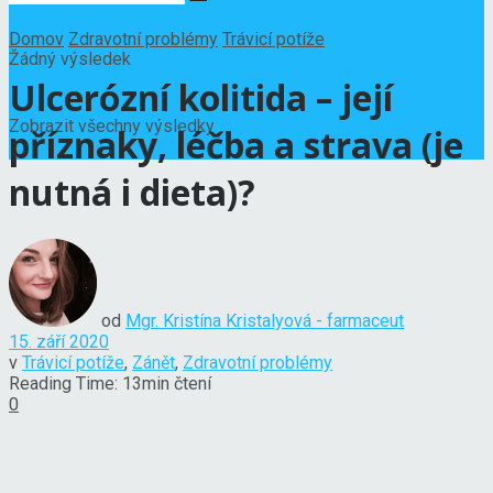
Domov
Zdravotní problémy
Trávicí potíže
Žádný výsledek
Ulcerózní kolitida – její
Zobrazit všechny výsledky
příznaky, léčba a strava (je
nutná i dieta)?
od
Mgr. Kristína Kristalyová - farmaceut
15. září 2020
v
Trávicí potíže
,
Zánět
,
Zdravotní problémy
Reading Time: 13min čtení
0