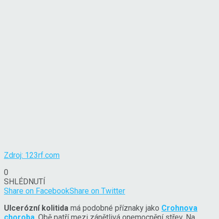
Zdroj: 123rf.com
0
SHLÉDNUTÍ
Share on Facebook
Share on Twitter
Ulcerózní kolitida
má podobné příznaky jako
Crohnova
choroba
. Obě patří mezi zánětlivá onemocnění střev. Na