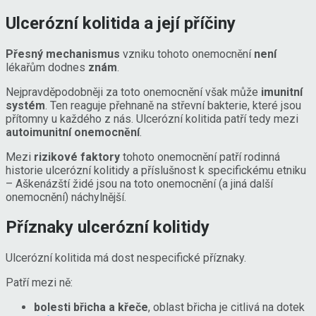
Ulcerózní kolitida a její příčiny
Přesný mechanismus
vzniku tohoto onemocnění
není
lékařům dodnes
znám
.
Nejpravděpodobněji za toto onemocnění však může
imunitní
systém
. Ten reaguje přehnaně na střevní bakterie, které jsou
přítomny u každého z nás. Ulcerózní kolitida patří tedy mezi
autoimunitní onemocnění
.
Mezi
rizikové faktory
tohoto onemocnění patří rodinná
historie ulcerózní kolitidy a příslušnost k specifickému etniku
– Aškenázští židé jsou na toto onemocnění (a jiná další
onemocnění) náchylnější.
Příznaky ulcerózní kolitidy
Ulcerózní kolitida má dost nespecifické příznaky.
Patří mezi ně:
bolesti břicha a křeče
, oblast břicha je citlivá na dotek