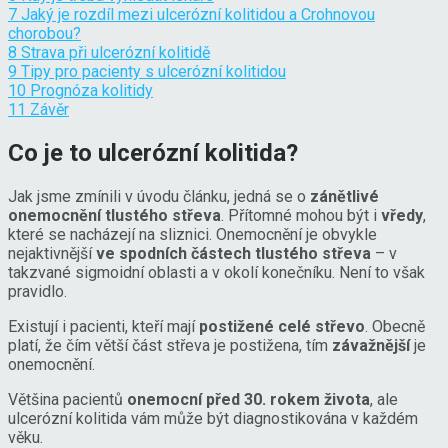
7
Jaký je rozdíl mezi ulcerózní kolitidou a Crohnovou
chorobou?
8
Strava při ulcerózní kolitidě
9
Tipy pro pacienty s ulcerózní kolitidou
10
Prognóza kolitidy
11
Závěr
Co je to ulcerózní kolitida?
Jak jsme zmínili v úvodu článku, jedná se o
zánětlivé
onemocnění tlustého střeva
. Přítomné mohou být i
vředy
,
které se nacházejí na sliznici. Onemocnění je obvykle
nejaktivnější
ve spodních částech tlustého střeva
– v
takzvané sigmoidní oblasti a v okolí konečníku. Není to však
pravidlo.
Existují i pacienti, kteří mají
postižené celé střevo
. Obecně
platí, že čím větší část střeva je postižena, tím
závažnější
je
onemocnění.
Většina pacientů
onemocní před 30. rokem života
, ale
ulcerózní kolitida vám může být diagnostikována v každém
věku.