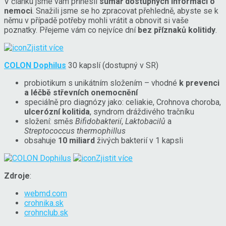
V článku jsme vám přinesli
sumář dostupných informací o
nemoci
. Snažili jsme se ho zpracovat přehledně, abyste se k
němu v případě potřeby mohli vrátit a obnovit si vaše
poznatky. Přejeme vám co nejvíce dní
bez příznaků kolitidy
.
Zjistit více
COLON Dophilus
30 kapslí (dostupný v SR)
probiotikum s unikátním složením – vhodné
k prevenci
a léčbě střevních onemocnění
speciálně pro diagnózy jako: celiakie, Crohnova choroba,
ulcerózní kolitida
, syndrom dráždivého tračníku
složení: směs
Bifidobakterií
,
Laktobacilů
a
Streptococcus thermophillus
obsahuje
10 miliard
živých bakterií v 1 kapsli
Zjistit více
Zdroje
:
webmd.com
crohnika.sk
crohnclub.sk