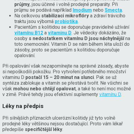
průjmy
, jsou účinné i volně prodejné preparáty. Při
průjmu se podává například
Imodium
nebo
Smecta
.
Na celkovou
stabilizaci mikroflóry
a zdraví trávicího
traktu jsou výborná
probiotika
.
Pacientům s kolitidou se doporučuje pravidelné užívání
vitamínu B12
a
vitaminu D
. Je vědecky dokázáno, že
osoby
s nedostatkem vitamínu D jsou náchylnější
na
toto onemocnění. Vitamín D se nám během léta uloží do
zásoby, proto se pacientům s kolitidou doporučuje
opalování.
Při opalování však nezapomínejte na správné zásady, abyste
si nepoškodili pokožku. Pro vytvoření potřebného množství
vitaminu D
postačí 15 – 20 minut na slunci
. Pak se už
syntéza zablokuje a vitamín se přestává tvořit. Ne všichni se
však
mohou nebo chtějí opalovat
, a také to není moc možné
v zimě. Právě tehdy jsou efektivní suplementy
vitamínu D
.
Léky na předpis
Při silnějších příznacích ulcerózní kolitidy již tyto volně
prodejné léky většinou nejsou dostačující. Proto vám lékař
předepíše
specifičtější léky
.