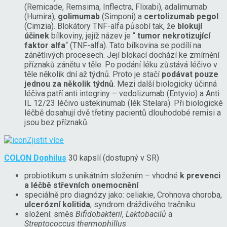
(Remicade, Remsima, Inflectra, Flixabi), adalimumab
(Humira),
golimumab
(Simponi) a
certolizumab pegol
(Cimzia). Blokátory TNF-alfa působí tak, že
blokují
účinek
bílkoviny, jejíž název je “
tumor nekrotizující
faktor alfa
“ (TNF-alfa). Tato bílkovina se podílí na
zánětlivých procesech. Její blokací dochází ke zmírnění
příznaků zánětu v těle. Po podání léku zůstává léčivo v
těle několik dní až týdnů. Proto je stačí
podávat pouze
jednou za několik týdnů
. Mezi další biologicky účinná
léčiva patří anti integriny – vedolizumab (Entyvio) a Anti
IL 12/23 léčivo ustekinumab (lék Stelara). Při biologické
léčbě dosahují dvě třetiny pacientů dlouhodobé remisi a
jsou bez příznaků.
Zjistit více
COLON Dophilus
30 kapslí (dostupný v SR)
probiotikum s unikátním složením – vhodné
k prevenci
a léčbě střevních onemocnění
speciálně pro diagnózy jako: celiakie, Crohnova choroba,
ulcerózní kolitida
, syndrom dráždivého tračníku
složení: směs
Bifidobakterií
,
Laktobacilů
a
Streptococcus thermophillus