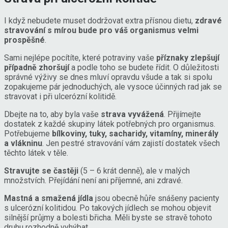
I když nebudete muset dodržovat extra přísnou dietu,
zdravé
stravování s mírou bude pro váš organismus velmi
prospěšné
.
Sami nejlépe pocítíte, které potraviny vaše
příznaky zlepšují
případně zhoršují
a podle toho se budete řídit. O důležitosti
správné výživy se dnes mluví opravdu všude a tak si spolu
zopakujeme pár jednoduchých, ale vysoce účinných rad jak se
stravovat i při ulcerózní kolitidě.
Dbejte na to, aby byla vaše
strava vyvážená
. Přijímejte
dostatek z každé skupiny látek potřebných pro organismus.
Potřebujeme
bílkoviny, tuky, sacharidy, vitamíny, minerály
a vlákninu
. Jen pestré stravování vám zajistí dostatek všech
těchto látek v těle.
Stravujte se častěji
(5 – 6 krát denně), ale v malých
množstvích. Přejídání není ani příjemné, ani zdravé.
Mastná a smažená jídla
jsou obecně hůře snášeny pacienty
s ulcerózní kolitidou. Po takových jídlech se mohou objevit
silnější průjmy a bolesti břicha. Měli byste se stravě tohoto
druhu rozhodně vyhýbat.