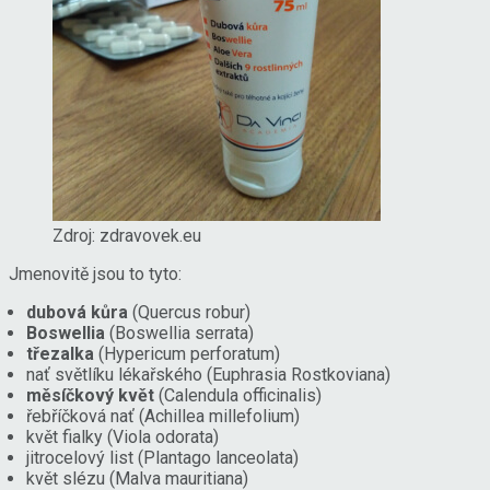
Zdroj: zdravovek.eu
Jmenovitě jsou to tyto:
dubová kůra
(Quercus robur)
Boswellia
(Boswellia serrata)
třezalka
(Hypericum perforatum)
nať světlíku lékařského (Euphrasia Rostkoviana)
měsíčkový květ
(Calendula officinalis)
řebříčková nať (Achillea millefolium)
květ fialky (Viola odorata)
jitrocelový list (Plantago lanceolata)
květ slézu (Malva mauritiana)