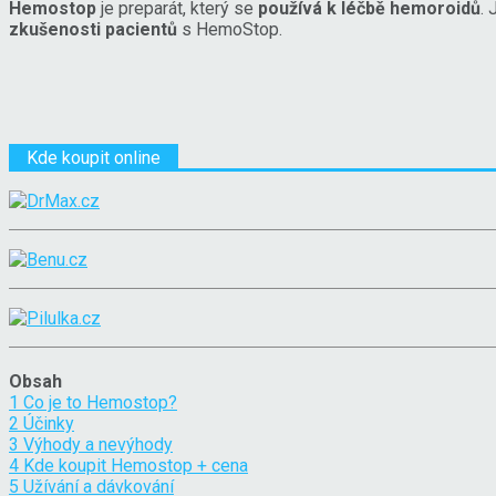
Hemostop
je preparát, který se
používá k léčbě hemoroidů
. 
zkušenosti pacientů
s HemoStop.
Kde koupit online
Obsah
1
Co je to Hemostop?
2
Účinky
3
Výhody a nevýhody
4
Kde koupit Hemostop + cena
5
Užívání a dávkování