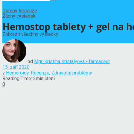
Domov
Recenze
Žádný výsledek
Hemostop tablety + gel na h
Zobrazit všechny výsledky
od
Mgr. Kristína Kristalyová - farmaceut
15. září 2020
v
Hemoroidy
,
Recenze
,
Zdravotní problémy
Reading Time: 2min čtení
0