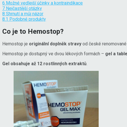
6
Možné vedlejší účinky a kontraindikace
7
Nejčastější otázky
8
Shrnutí a můj názor
8.1
Podobné produkty
Co je to Hemostop?
Hemostop je
originální doplněk stravy
od české renomované f
Hemostop je dostupný ve dvou lékových formách –
gel a tabl
Gel obsahuje až 12 rostlinných extraktů
.