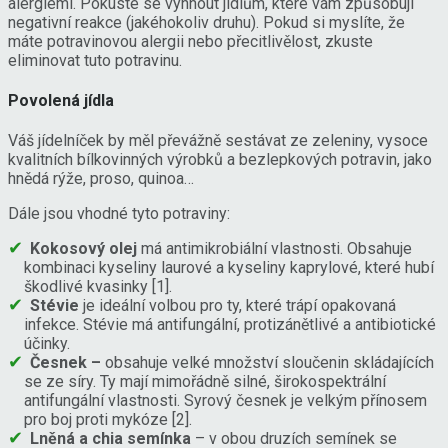
alergiemi. Pokuste se vyhnout jídlům, které vám způsobují
negativní reakce (jakéhokoliv druhu). Pokud si myslíte, že
máte potravinovou alergii nebo přecitlivělost, zkuste
eliminovat tuto potravinu.
Povolená jídla
Váš jídelníček by měl převážně sestávat ze zeleniny, vysoce
kvalitních bílkovinných výrobků a bezlepkových potravin, jako
hnědá rýže, proso, quinoa…
Dále jsou vhodné tyto potraviny:
Kokosový olej
má antimikrobiální vlastnosti. Obsahuje
kombinaci kyseliny laurové a kyseliny kaprylové, které hubí
škodlivé kvasinky [1].
Stévie
je ideální volbou pro ty, které trápí opakovaná
infekce. Stévie má antifungální, protizánětlivé a antibiotické
účinky.
Česnek –
obsahuje velké množství sloučenin skládajících
se ze síry. Ty mají mimořádně silné, širokospektrální
antifungální vlastnosti. Syrový česnek je velkým přínosem
pro boj proti mykóze [2].
Lněná a chia semínka
– v obou druzích semínek se