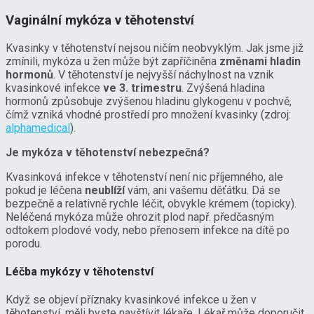
Vaginální mykóza v těhotenství
Kvasinky v těhotenství nejsou ničím neobvyklým. Jak jsme již
zmínili, mykóza u žen může být zapříčiněna
změnami hladin
hormonů
. V těhotenství je nejvyšší náchylnost na vznik
kvasinkové infekce
ve 3. trimestru
. Zvýšená hladina
hormonů způsobuje zvýšenou hladinu glykogenu v pochvě,
čímž vzniká vhodné prostředí pro množení kvasinky (zdroj:
alphamedical
).
Je mykóza v těhotenství nebezpečná?
Kvasinková infekce v těhotenství není nic příjemného, ale
pokud je léčena
neublíží
vám, ani vašemu děťátku. Dá se
bezpečně a relativně rychle léčit, obvykle krémem (topicky).
Neléčená mykóza může ohrozit plod např. předčasným
odtokem plodové vody, nebo přenosem infekce na dítě po
porodu.
Léčba mykózy v těhotenství
Když se objeví příznaky kvasinkové infekce u žen v
těhotenství, měli byste navštívit lékaře. Lékař může doporučit