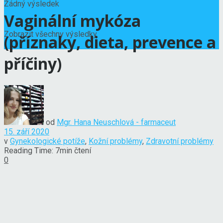
Žádný výsledek
Vaginální mykóza
Zobrazit všechny výsledky
(příznaky, dieta, prevence a
příčiny)
od
Mgr. Hana Neuschlová - farmaceut
15. září 2020
v
Gynekologické potíže
,
Kožní problémy
,
Zdravotní problémy
Reading Time: 7min čtení
0