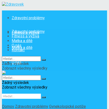
Zdravotní problémy
Zdravotní problémy
Fitness a výživa
Fitness a výživa
Matka a dítě
O nás
Matka a dítě
Kontakt
O nás
Žádný výsledek
Zobrazit všechny výsledky
Kontakt
Žádný výsledek
Zobrazit všechny výsledky
Domov
Zdravotní problémy
Gynekologické potíže