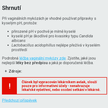
Shrnutí
Při vaginálních mykózách je vhodné používat přípravky s
kyselým pH, protože:
přirozené pH v pochvě je mírně kyselé
kyselé pH je škodlivé pro kvasinky typu
Candida
albicans
Lactobacillus acidophillus
nejlépe přežívá v kyselém
prostředí
Podrobná
léčba vaginální mykózy zde
. Zjistíte, jaké jsou
nejlepší
léky bez předpisu
a jaká je doporučená léčba.
Zdroje:
Článek byl vypracován lékárníkem avšak, slouží
!
pouze pro informativní účely - nenahrazuje
lékařské vyšetření, nebo osobní setkání v lékárně.
Předchozí příspěvek