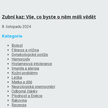
Zubní kaz: Vše, co byste o něm měli vědět
8. listopadu 2024
Kategorie
Bolest
Fitness a výživa
Gynekologické potíže
Hemoroidy
Histaminová intolerance
Imunita a alergia
Kožní problémy
Léčba
Matka a dítě
Neurologická onemocnění
Odborné články
Plodnost a Erekce
Rakovina
Recenze