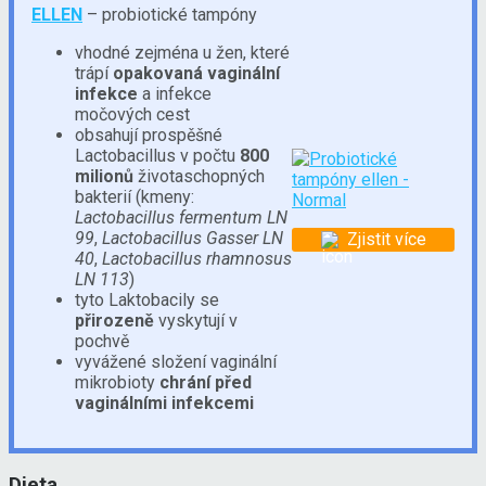
ELLEN
– probiotické tampóny
vhodné zejména u žen, které
trápí
opakovaná vaginální
infekce
a infekce
močových cest
obsahují prospěšné
Lactobacillus v počtu
800
milionů
životaschopných
bakterií (kmeny:
Lactobacillus fermentum LN
99
,
Lactobacillus Gasser LN
Zjistit více
40
,
Lactobacillus rhamnosus
LN 113
)
tyto Laktobacily se
přirozeně
vyskytují v
pochvě
vyvážené složení vaginální
mikrobioty
chrání před
vaginálními infekcemi
Dieta