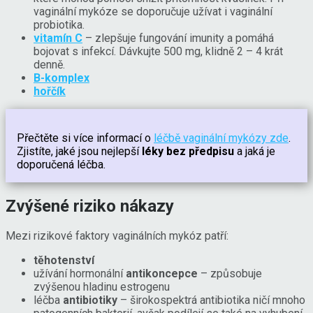
vaginální mykóze se doporučuje užívat i vaginální
probiotika.
vitamín C
– zlepšuje fungování imunity a pomáhá
bojovat s infekcí. Dávkujte 500 mg, klidně 2 – 4 krát
denně.
B-komplex
hořčík
Přečtěte si více informací o
léčbě vaginální mykózy zde
.
Zjistíte, jaké jsou nejlepší
léky bez předpisu
a jaká je
doporučená léčba.
Zvýšené riziko nákazy
Mezi rizikové faktory vaginálních mykóz patří:
těhotenství
užívání hormonální
antikoncepce
– způsobuje
zvýšenou hladinu estrogenu
léčba
antibiotiky
– širokospektrá antibiotika ničí mnoho