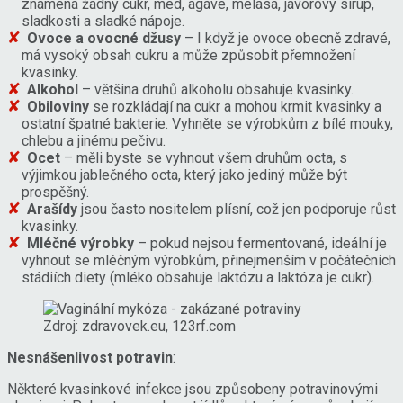
znamená žádný cukr, med, agáve, melasa, javorový sirup,
sladkosti a sladké nápoje.
Ovoce a ovocné džusy
– I když je ovoce obecně zdravé,
má vysoký obsah cukru a může způsobit přemnožení
kvasinky.
Alkohol
– většina druhů alkoholu obsahuje kvasinky.
Obiloviny
se rozkládají na cukr a mohou krmit kvasinky a
ostatní špatné bakterie. Vyhněte se výrobkům z bílé mouky,
chlebu a jinému pečivu.
Ocet
– měli byste se vyhnout všem druhům octa, s
výjimkou jablečného octa, který jako jediný může být
prospěšný.
Arašídy
jsou často nositelem plísní, což jen podporuje růst
kvasinky.
Mléčné výrobky
– pokud nejsou fermentované, ideální je
vyhnout se mléčným výrobkům, přinejmenším v počátečních
stádiích diety (mléko obsahuje laktózu a laktóza je cukr).
Zdroj: zdravovek.eu, 123rf.com
Nesnášenlivost potravin
:
Některé kvasinkové infekce jsou způsobeny potravinovými