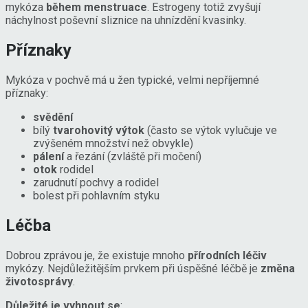
mykóza
během menstruace
. Estrogeny totiž zvyšují
náchylnost poševní sliznice na uhnízdění kvasinky.
Příznaky
Mykóza v pochvě má ​​u žen typické, velmi nepříjemné
příznaky:
svědění
bílý
tvarohovitý výtok
(často se výtok vylučuje ve
zvýšeném množství než obvykle)
pálení
a řezání (zvláště při močení)
otok
rodidel
zarudnutí pochvy a rodidel
bolest při pohlavním styku
Léčba
Dobrou zprávou je, že existuje mnoho
přírodních léčiv
mykózy. Nejdůležitějším prvkem při úspěšné léčbě je
změna
životosprávy
.
Důležité je vyhnout se
: