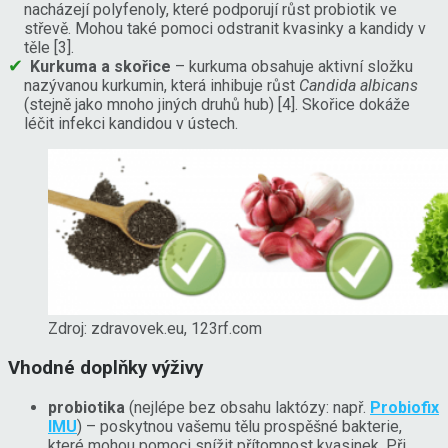
nacházejí polyfenoly, které podporují růst probiotik ve
střevě. Mohou také pomoci odstranit kvasinky a kandidy v
těle [3].
Kurkuma a skořice
– kurkuma obsahuje aktivní složku
nazývanou kurkumin, která inhibuje růst
Candida albicans
(stejně jako mnoho jiných druhů hub) [4]. Skořice dokáže
léčit infekci kandidou v ústech.
Zdroj: zdravovek.eu, 123rf.com
Vhodné doplňky výživy
probiotika
(nejlépe bez obsahu laktózy: např.
Probiofix
IMU
) – poskytnou vašemu tělu prospěšné bakterie,
které mohou pomoci snížit přítomnost kvasinek. Při