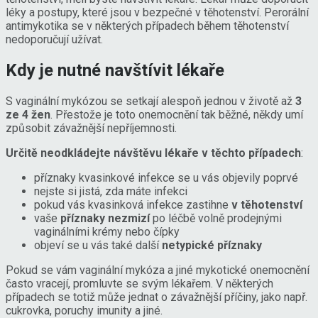
léky a postupy, které jsou v bezpečné v těhotenství. Perorální
antimykotika se v některých případech během těhotenství
nedoporučují užívat.
Kdy je nutné navštívit lékaře
S vaginální mykózou se setkají alespoň jednou v životě až
3
ze 4 žen
. Přestože je toto onemocnění tak běžné, někdy umí
způsobit závažnější nepříjemnosti.
Určitě neodkládejte návštěvu lékaře v těchto případech
:
příznaky kvasinkové infekce se u vás objevily poprvé
nejste si jistá, zda máte infekci
pokud vás kvasinková infekce zastihne
v těhotenství
vaše
příznaky nezmizí
po léčbě volně prodejnými
vaginálními krémy nebo čípky
objeví se u vás také další
netypické příznaky
Pokud se vám vaginální mykóza a jiné mykotické onemocnění
často vracejí, promluvte se svým lékařem. V některých
případech se totiž může jednat o závažnější příčiny, jako např.
cukrovka, poruchy imunity a jiné.