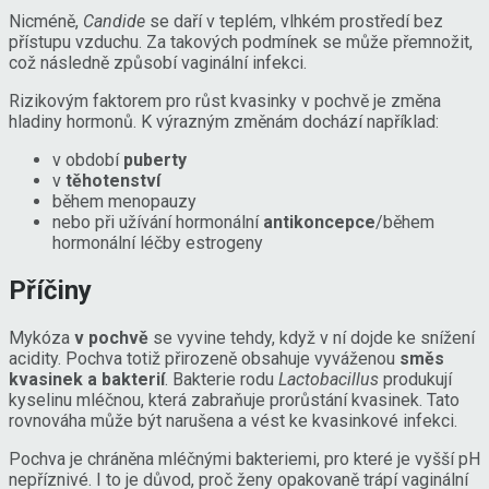
Nicméně,
Candide
se daří v teplém, vlhkém prostředí bez
přístupu vzduchu. Za takových podmínek se může přemnožit,
což následně způsobí vaginální infekci.
Rizikovým faktorem pro růst kvasinky v pochvě je změna
hladiny hormonů. K výrazným změnám dochází například:
v období
puberty
v
těhotenství
během menopauzy
nebo při užívání hormonální
antikoncepce
/během
hormonální léčby estrogeny
Příčiny
Mykóza
v pochvě
se vyvine tehdy, když v ní dojde ke snížení
acidity. Pochva totiž přirozeně obsahuje vyváženou
směs
kvasinek a bakterií
. Bakterie rodu
Lactobacillus
produkují
kyselinu mléčnou, která zabraňuje prorůstání kvasinek. Tato
rovnováha může být narušena a vést ke kvasinkové infekci.
Pochva je chráněna mléčnými bakteriemi, pro které je vyšší pH
nepříznivé. I to je důvod, proč ženy opakovaně trápí vaginální