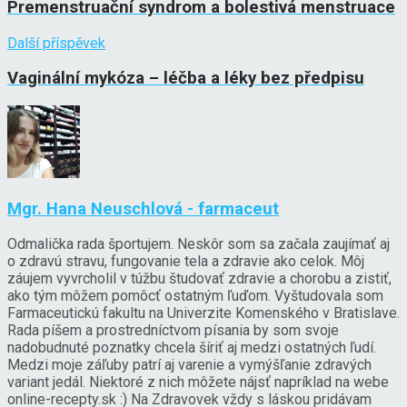
Premenstruační syndrom a bolestivá menstruace
Další příspěvek
Vaginální mykóza – léčba a léky bez předpisu
Mgr. Hana Neuschlová - farmaceut
Odmalička rada športujem. Neskôr som sa začala zaujímať aj
o zdravú stravu, fungovanie tela a zdravie ako celok. Môj
záujem vyvrcholil v túžbu študovať zdravie a chorobu a zistiť,
ako tým môžem pomôcť ostatným ľuďom. Vyštudovala som
Farmaceutickú fakultu na Univerzite Komenského v Bratislave.
Rada píšem a prostredníctvom písania by som svoje
nadobudnuté poznatky chcela šíriť aj medzi ostatných ľudí.
Medzi moje záľuby patrí aj varenie a vymýšľanie zdravých
variant jedál. Niektoré z nich môžete nájsť napríklad na webe
online-recepty.sk :) Na Zdravovek vždy s láskou pridávam