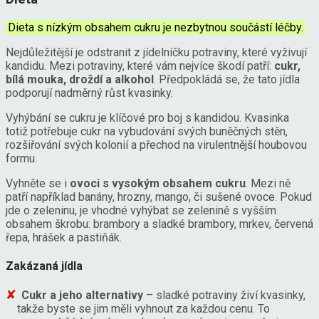
Dieta s nízkým obsahem cukru je nezbytnou součástí léčby.
Nejdůležitější je odstranit z jídelníčku potraviny, které vyživují
kandidu. Mezi potraviny, které vám nejvíce škodí patří:
cukr,
bílá mouka, droždí a alkohol
. Předpokládá se, že tato jídla
podporují nadměrný růst kvasinky.
Vyhýbání se cukru je klíčové pro boj s kandidou. Kvasinka
totiž potřebuje cukr na vybudování svých buněčných stěn,
rozšiřování svých kolonií a přechod na virulentnější houbovou
formu.
Vyhněte se i
ovoci s vysokým obsahem cukru
. Mezi ně
patří například banány, hrozny, mango, či sušené ovoce. Pokud
jde o zeleninu, je vhodné vyhýbat se zelenině s vyšším
obsahem škrobu: brambory a sladké brambory, mrkev, červená
řepa, hrášek a pastiňák.
Zakázaná jídla
Cukr a jeho alternativy
– sladké potraviny živí kvasinky,
takže byste se jim měli vyhnout za každou cenu. To