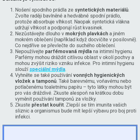
Nošení spodního prádla ze
syntetických materiálů
.
Zvolte raději bavlněné a hedvábné spodní prádlo,
protože absorbuje vlhkost. Naopak syntetická vlákna
udržují vlhkost a podporují růst kvasinek.
Nezůstávejte dlouho v
mokrých plavkách
a jiném
mokrém oblečení (například když docvičíte v posilovně).
Co nejdříve se převlečte do suchého oblečení.
Nepoužívejte
parfémovaná mýdla
na intimní hygienu.
Parfémy mohou dráždit citlivou oblast v okolí pochvy a
mohou zvýšit riziko vzniku infekce. Pro intimní hygienu
slouží
speciální mýdla
.
Vyhněte se také používání
vonných hygienických
vložek a tamponů
. Také barevnému, voňavému nebo
potlačenému toaletnímu papíru – tyto látky mohou být
pro vás dráždivé. Zkuste alespoň na krátkou dobu
vyměnit používání tamponů za vložky.
Zkuste
přestat kouřit
. Zlepší se tím imunita vašich
sliznic a organismus bude mít lepší výbavu pro boj proti
infekci.