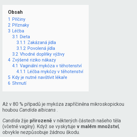
Obsah
1
Příčiny
2
Příznaky
3
Léčba
3.1
Dieta
3.1.1
Zakázaná jídla
3.1.2
Povolená jídla
3.2
Vhodné doplňky výživy
4
Zvýšené riziko nákazy
4.1
Vaginální mykóza v těhotenství
4.1.1
Léčba mykózy v těhotenství
5
Kdy je nutné navštívit lékaře
6
Shrnutí
Až v 80 % případů je mykóza zapříčiněna mikroskopickou
houbou
Candida albicans
.
Candida
žije
přirozeně
v některých částech našeho těla
(včetně vagíny). Když se vyskytuje
v malém množství
,
obvykle nezpůsobuje žádnou škodu.