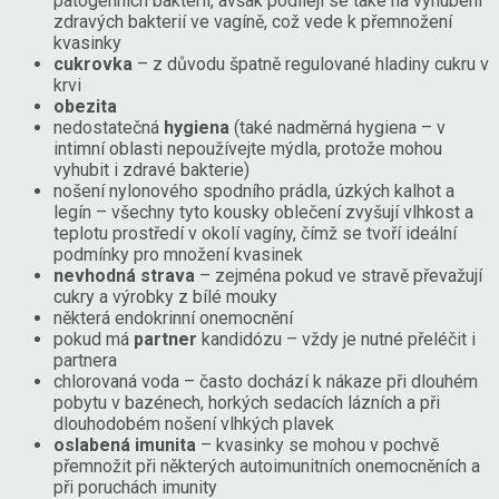
patogenních bakterií, avšak podílejí se také na vyhubení
zdravých bakterií ve vagíně, což vede k přemnožení
kvasinky
cukrovka
– z důvodu špatně regulované hladiny cukru v
krvi
obezita
nedostatečná
hygiena
(také nadměrná hygiena – v
intimní oblasti nepoužívejte mýdla, protože mohou
vyhubit i zdravé bakterie)
nošení nylonového spodního prádla, úzkých kalhot a
legín – všechny tyto kousky oblečení zvyšují vlhkost a
teplotu prostředí v okolí vagíny, čímž se tvoří ideální
podmínky pro množení kvasinek
nevhodná strava
– zejména pokud ve stravě převažují
cukry a výrobky z bílé mouky
některá endokrinní onemocnění
pokud má
partner
kandidózu – vždy je nutné přeléčit i
partnera
chlorovaná voda – často dochází k nákaze při dlouhém
pobytu v bazénech, horkých sedacích lázních a při
dlouhodobém nošení vlhkých plavek
oslabená imunita
– kvasinky se mohou v pochvě
přemnožit při některých autoimunitních onemocněních a
při poruchách imunity