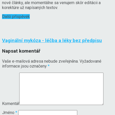
nové články, ale momentálne sa venujem skôr editácii a
korektúre už napísaných textov.
Další příspěvek
Vaginální mykóza - léčba a léky bez předpisu
Napsat komentář
Vaše e-mailová adresa nebude zveřejněna.
Vyžadované
informace jsou označeny
*
Komentář
Jméno
*