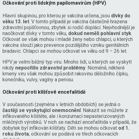
Očkování proti lidským papilomavirům (HPV)
Hlavní skupinou, pro kterou je vakcína určena, jsou
dívky do
věku 13. let
. V tomto případě je vakcína částečně hrazena
zdravotní pojišťovnou, zbytek si rodič doplácí. Nejvhodnější je
naočkovat dívky v tomto věku,
dokud neměli pohlavní styk
.
Očkovat se však mohou i mladé ženy nebo chlapci, u kterých
vakcína slouží jako prevence pozdějšího vzniku genitálních
bradavic. Chlapci se mohou očkovat ve věku od 9 – 26 let.
HPV je velmi běžný typ viru. Mnoho lidí, u kterých se vyskytl
nikdy
nepocítilo zdravotní problémy
. Nicméně, některé
kmeny viru však mohou způsobit rakovinu děložního čípku,
konečníku, vulvy, vagíny a penisu.
Očkování proti klíšťové encefalitidě
V současnosti (zejména v letních obdobích) se jedná o
častěji se vyskytující onemocnění
. Nakazit se můžete z
infikovaného klíštěte, ale i konzumací nepasterizovaných
mléčných výrobků. V nich se nachází encefalitida v případě, že
dobytek byl infikován klíšťaty. Děti se mohou očkovat
od 1.
roku života
, očkování se podává ve třech očkovacích