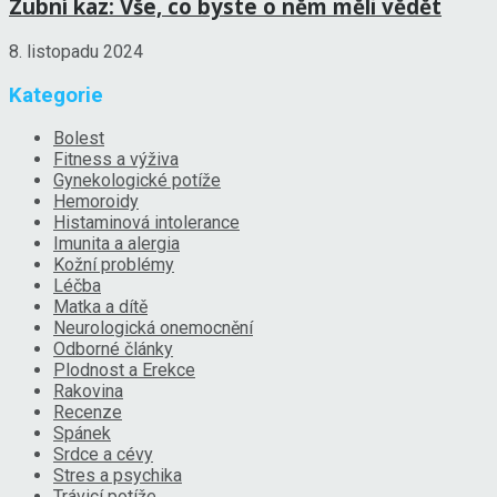
Zubní kaz: Vše, co byste o něm měli vědět
8. listopadu 2024
Kategorie
Bolest
Fitness a výživa
Gynekologické potíže
Hemoroidy
Histaminová intolerance
Imunita a alergia
Kožní problémy
Léčba
Matka a dítě
Neurologická onemocnění
Odborné články
Plodnost a Erekce
Rakovina
Recenze
Spánek
Srdce a cévy
Stres a psychika
Trávicí potíže