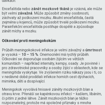
dávkách.
Encefalitida nebo
zánět mozkové tkáně
je vzácná, ale může
být velmi
závažná
. Může způsobit změny osobnosti,
záchvaty až poškození mozku. Akutní encefalitida, častá
zejména u kojenců, může způsobit trvalé poškození mozku.
Parainfekční encefalitida postihuje dospělé a způsobuje
zánět míchy a mozku.
Očkování proti meningokokům
Průběh meningokokové infekce je velmi závažný a
úmrtnost
je vysoká –
10 – 15 %
. Onemocnění má rychlý průběh.
Očkování se doporučuje osobám žijícím ve větších
komunitách – například internáty, kempy, osady. Je povinné i
pro zdravotnické pracovníky a osoby žijící v oblastech, kde se
meningitida vyskytuje. Ve zvýšeném riziku nákazy jsou i ti, co
v nedávné době prodělali infekce horních cest dýchacích,
miminka, děti a dospívající.
Meningokok vyvolává hnisavé záněty mozkových blan a
otravu krve. Přenáší se kapénkovou infekcí – kašlem, líbáním,
či pitím z jedné láhve. Zánět mozkových blan je těžko
rozpoznatelný, protože má společné příznaky s mnoha