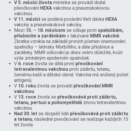
V 5. měsíci života
miminka se provádí druhé
přeočkování
HEXA
vakcínou a pneumokokovou
vakcínou.
V 11. měsíci
se podává poslední třetí dávka
HEXA
vakcíny a pneumokokové vakcíny.
Mezi
15. – 18. měsícem
se očkuje proti
spalničkám,
příušnicím a zarděnkám
v takzvané
MMR vakcíně
.
Zkratka vznikla na základě prvních písmen onemocnění
spalničky – latinsky Morbilliho, a dále příušnice a
zarděnky. MMR očkování je dnes velmi důležité, kvůli
výše zmíněným epidemiím spalniček.
V
6. roce
života se dělá první
přeočkování
tetravalentnou vakcínou
proti záškrtu, tetanu,
černému kašli a dětské obrně. Vakcína má snížený počet
antigenů.
V
10. roku
života se provádí
přeočkování MMR
vakcínou
.
V
13. roce
života se
přeočkovává proti záškrtu,
tetanu, pertusi a poliomyelitidě
znovu tetravalentnou
vakcínou.
Nad 30. let
se dospělí lidé
přeočkovává proti záškrtu
a tetanu
, následné preočkování se realizuje každých 15
let života.