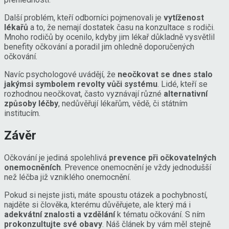
Další problém, kteří odborníci pojmenovali je
vytíženost
lékařů
a to, že nemají dostatek času na konzultace s rodiči.
Mnoho rodičů by ocenilo, kdyby jim lékař důkladně vysvětlil
benefity očkování a poradil jim ohledně doporučených
očkování.
Navíc psychologové uvádějí, že
neočkovat se dnes stalo
jakýmsi symbolem revolty vůči systému
. Lidé, kteří se
rozhodnou neočkovat, často vyznávají různé
alternativní
způsoby léčby
, nedůvěřují lékařům, vědě, či státním
institucím.
Závěr
Očkování je jediná spolehlivá
prevence při očkovatelných
onemocněních
. Prevence onemocnění je vždy jednodušší
než léčba již vzniklého onemocnění.
Pokud si nejste jisti, máte spoustu otázek a pochybností,
najděte si člověka, kterému důvěřujete, ale který má i
adekvátní znalosti a vzdělání
k tématu očkování. S ním
prokonzultujte své obavy
. Náš článek by vám měl stejně