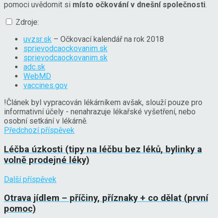
pomoci uvědomit si
místo očkování v dnešní společnosti
.
Zdroje:
uvzsr.sk
– Očkovací kalendář na rok 2018
sprievodcaockovanim.sk
sprievodcaockovanim.sk
adc.sk
WebMD
vaccines.gov
!
Článek byl vypracován lékárníkem avšak, slouží pouze pro
informativní účely - nenahrazuje lékařské vyšetření, nebo
osobní setkání v lékárně.
Předchozí příspěvek
Léčba úzkosti (tipy na léčbu bez léků, bylinky a
volně prodejné léky)
Další příspěvek
Otrava jídlem – příčiny, příznaky + co dělat (první
pomoc)