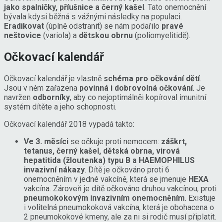
jako spalničky, příušnice a černý kašel
. Tato onemocnění
bývala kdysi běžná s vážnými následky na populaci.
Eradikovat
(úplně odstranit) se nám podařilo
pravé
neštovice
(variola) a
dětskou obrnu
(poliomyelitidě).
Očkovací kalendář
Očkovací kalendář je vlastně
schéma pro očkování dětí
.
Jsou v něm zařazena
povinná i dobrovolná očkování
. Je
navržen
odborníky
, aby co nejoptimálněi kopíroval imunitní
systém dítěte a jeho schopnosti.
Očkovací kalendář 2018 vypadá takto:
Ve 3. měsíci
se očkuje proti nemocem:
záškrt,
tetanus, černý kašel, dětská obrna, virová
hepatitida (žloutenka) typu B a HAEMOPHILUS
invazivní nákazy
. Dítě je očkováno proti 6
onemocněním v jedné vakcíně, která se jmenuje
HEXA
vakcína. Zároveň je dítě očkováno druhou vakcínou, proti
pneumokokovým invazivním onemocněním
. Existuje
i volitelná pneumokoková vakcína, která je obohacena o
2 pneumokokové kmeny, ale za ni si rodič musí připlatit.