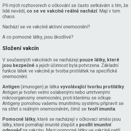
Při mých rozhovorech o očkování se často setkávám s tím, že
lidé nevědí,
co se ve vakcíně reálně nachází
. Mají v tom
chaos.
Nachází se ve vakcíně aktivní onemocnění?
A co pomocné látky, jsou škodlivé?
Složení vakcín
V současných vakcínách se nacházejí
pouze látky, které
jsou bezpečné
a jejich účinnost byla potvrzena.
Základní
funkce látek ve vakcíně je tvorba protilátek na specifické
onemocnění.
Antigen
(imunogen) je látka
vyvolávající tvorbu protilátky
.
Antigen je tvořen velmi oslabenými nebo umrtvenými
mikroorganismy onemocnění, proti kterému se očkuje.
Antigeny pomohou vašemu imunitnímu systému připravit se
na střet s reálným onemocněním, čímž se
tvoří imunita
.
Pomocné látky
, které se nacházejí v očkovací směsi jsou
látky, které pomáhají imunitě zlepšit a
posílit imunitní
odpověď
na vakcínu. Mezi pomocné látky ve vakcíně patří