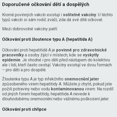
Doporučené očkování dětí a dospělých
Kromě povinných vakcín existují i
volitelné vakcíny
. U těchto
typů vakcín si sám rodič zváží, zda dá své dítě očkovat.
Mezi dobrovolné vakcíny patří:
Očkování proti žloutence typu A (hepatitida A)
Očkování proti hepatitidě A je
povinné pro zdravotnické
pracovníky
a osoby žijící v místech, kde se
vyskytly
epidemie
. Je vhodné i pro děti před nástupem do kolektivu
ale i lidi, kteří často cestují. Vakcíny existují ve dvou formách
– pro děti a pro dospělé.
Žloutenka typu A je typ infekčního
onemocnění jater
způsobeného virem hepatitidy A. Můžete ji chytit, pokud jste
požili potraviny nebo vodu
kontaminovanou
virem. Na rozdíl
od jiných forem hepatitidy, hepatitida A nevede k
dlouhodobému onemocnění nebo vážnému poškození jater.
Očkování proti chřipce