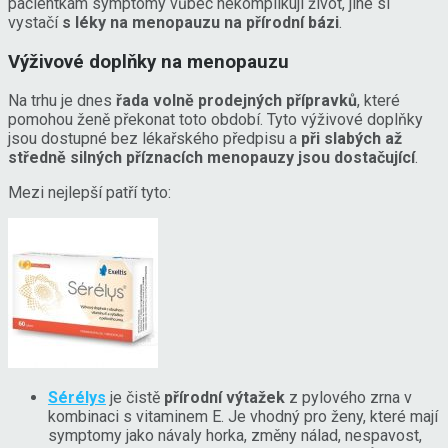
pacientkám symptomy vůbec nekomplikují život, jiné si
vystačí
s léky na menopauzu na přírodní bázi
.
Výživové doplňky na menopauzu
Na trhu je dnes
řada volně prodejných přípravků
, které
pomohou ženě překonat toto období. Tyto výživové doplňky
jsou dostupné bez lékařského předpisu a
při slabých až
středně silných příznacích menopauzy jsou dostačující
.
Mezi nejlepší patří tyto:
Sérélys
je čistě
přírodní výtažek
z pylového zrna v
kombinaci s vitaminem E. Je vhodný pro ženy, které mají
symptomy jako návaly horka, změny nálad, nespavost,