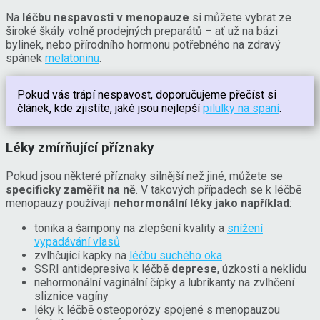
Na
léčbu nespavosti v menopauze
si můžete vybrat ze
široké škály volně prodejných preparátů – ať už na bázi
bylinek, nebo přírodního hormonu potřebného na zdravý
spánek
melatoninu
.
Pokud vás trápí nespavost, doporučujeme přečíst si
článek, kde zjistíte, jaké jsou nejlepší
pilulky na spaní
.
Léky zmírňující příznaky
Pokud jsou některé příznaky silnější než jiné, můžete se
specificky zaměřit na ně
. V takových případech se k léčbě
menopauzy používají
nehormonální léky jako například
:
tonika a šampony na zlepšení kvality a
snížení
vypadávání vlasů
zvlhčující kapky na
léčbu suchého oka
SSRI antidepresiva k léčbě
deprese
, úzkosti a neklidu
nehormonální vaginální čípky a lubrikanty na zvlhčení
sliznice vagíny
léky k léčbě osteoporózy spojené s menopauzou