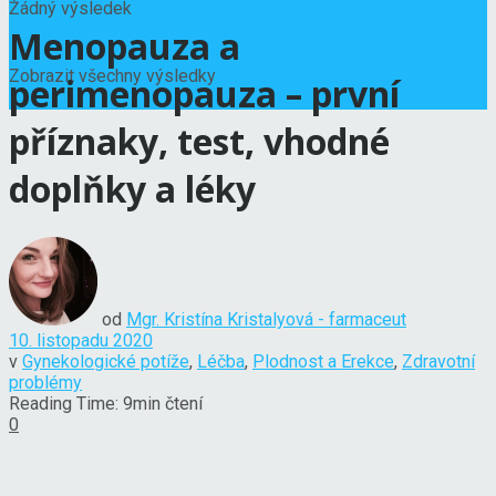
Žádný výsledek
Menopauza a
Zobrazit všechny výsledky
perimenopauza – první
příznaky, test, vhodné
doplňky a léky
od
Mgr. Kristína Kristalyová - farmaceut
10. listopadu 2020
v
Gynekologické potíže
,
Léčba
,
Plodnost a Erekce
,
Zdravotní
problémy
Reading Time: 9min čtení
0