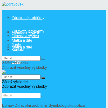
Zdravotní problémy
Zdravotní problémy
Fitness a výživa
Fitness a výživa
Matka a dítě
O nás
Matka a dítě
Kontakt
O nás
Žádný výsledek
Zobrazit všechny výsledky
Kontakt
Žádný výsledek
Zobrazit všechny výsledky
Domov
Zdravotní problémy
Gynekologické potíže