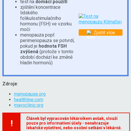
test na
domácí použití
zjištění koncentrace
lidského
folikulostimulačního
hormonu (FSH) ve vzorku
moči
Zjistit více
menopauza popř.
perimenopauza se potvrdí,
pokud je
hodnota FSH
zvýšená
(protože v tomto
období dochází ke změně
hladin hormonů)
Zdroje
:
menopause.org
healthline.com
mayoclinic.org
Článek byl vypracován lékárníkem avšak, slouží
!
pouze pro informativní účely - nenahrazuje
lékařské vyšetření, nebo osobní setkání v lékárně.