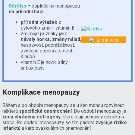
Sérélys
– doplněk na menopauzu
na přírodní bázi
přírodní výtažek
z
pylového zrna + vitamín E
zmírňuje příznaky jako
návaly horka, změny nálad
,
Zjistit více
nespavost, podrážděnost,
zvýšené pocení a bolesti
kloubů
vitamín E je navíc silný
antioxidant
Komplikace menopauzy
Během a po období menopauzy se u žen mohou rozvinout
některá
specifická onemocnění
. Do období menopauzy je
žena chráněna estrogeny
, které mají ochranný účinek na
srdce. Po období menopauzy se tím pádem
zvyšuje riziko
infarktů
a kardiovaskulárních onemocnění.