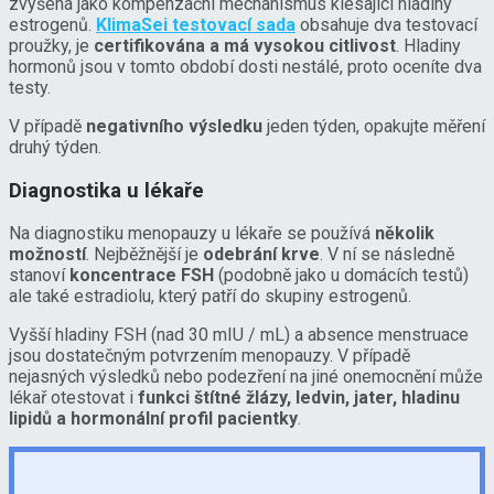
zvýšená jako kompenzační mechanismus klesající hladiny
estrogenů.
KlimaSei testovací sada
obsahuje dva testovací
proužky, je
certifikována a má vysokou citlivost
. Hladiny
hormonů jsou v tomto období dosti nestálé, proto oceníte dva
testy.
V případě
negativního výsledku
jeden týden, opakujte měření
druhý týden.
Diagnostika u lékaře
Na diagnostiku menopauzy u lékaře se používá
několik
možností
. Nejběžnější je
odebrání krve
. V ní se následně
stanoví
koncentrace FSH
(podobně jako u domácích testů)
ale také estradiolu, který patří do skupiny estrogenů.
Vyšší hladiny FSH (nad 30 mIU / mL) a absence menstruace
jsou dostatečným potvrzením menopauzy. V případě
nejasných výsledků nebo podezření na jiné onemocnění může
lékař otestovat i
funkci štítné žlázy, ledvin, jater, hladinu
lipidů a hormonální profil pacientky
.