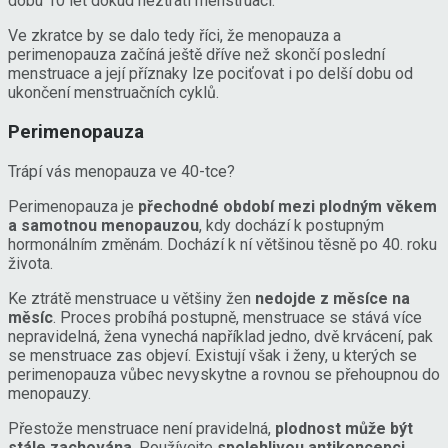
dobu 10 let dokud neztratí menstruaci.
Ve zkratce by se dalo tedy říci, že menopauza a
perimenopauza začíná ještě dříve než skončí poslední
menstruace a její příznaky lze pociťovat i po delší dobu od
ukončení menstruačních cyklů.
Perimenopauza
Trápí vás menopauza ve 40-tce?
Perimenopauza je
přechodné období mezi plodným věkem
a samotnou menopauzou
, kdy dochází k postupným
hormonálním změnám. Dochází k ní většinou těsně po 40. roku
života.
Ke ztrátě menstruace u většiny žen
nedojde z měsíce na
měsíc
. Proces probíhá postupně, menstruace se stává více
nepravidelná, žena vynechá například jedno, dvě krvácení, pak
se menstruace zas objeví. Existují však i ženy, u kterých se
perimenopauza vůbec nevyskytne a rovnou se přehoupnou do
menopauzy.
Přestože menstruace není pravidelná,
plodnost může být
stále zachována
. Používejte
spolehlivou antikoncepci
,