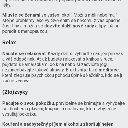
léky.
Mluvte se ženami
ve vašem okolí. Možná měli nebo mají
stejné problémy jako vy. Svěřením se někomu z vás opadne
část tíhy a možná se
dozvíte další nové rady
a tipy, jak si
poradit s menopauzou.
Relax
Naučte se relaxovat
. Každý den si vyhraďte čas jen pro vás
a váš odpočinek. Ať už budete relaxovat s knihou v ruce,
půjdete s kamarádkami do kina nebo si zacvičíte jógu,
nezanedbávejte takové aktivity. Efektivní je také
meditace
,
která zlepšuje psychickou pohodu úplně u každého, kdo se jí
začne věnovat.
(Zlo)zvyky
Pečujte o svou pokožku
, pravidelně se krémujte a vyhýbejte
se dlouhému plavání, koupání a opalování, které zbytečně
vysušují pokožku.
Kouření a nadbytečný příjem alkoholu
zhoršují nejen