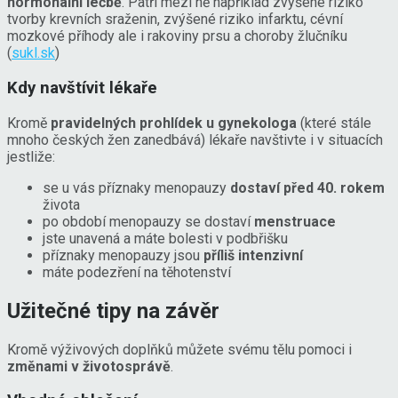
hormonální léčbě
. Patří mezi ně například zvýšené riziko
tvorby krevních sraženin, zvýšené riziko infarktu, cévní
mozkové příhody ale i rakoviny prsu a choroby žlučníku
(
sukl.sk
)
Kdy navštívit lékaře
Kromě
pravidelných prohlídek u gynekologa
(které stále
mnoho českých žen zanedbává) lékaře navštivte i v situacích
jestliže:
se u vás příznaky menopauzy
dostaví před 40. rokem
života
po období menopauzy se dostaví
menstruace
jste unavená a máte bolesti v podbřišku
příznaky menopauzy jsou
příliš intenzivní
máte podezření na těhotenství
Užitečné tipy na závěr
Kromě výživových doplňků můžete svému tělu pomoci i
změnami v životosprávě
.