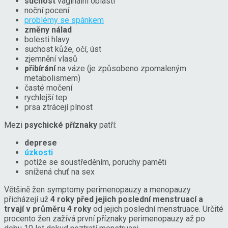
suchost
vaginální oblasti
noční pocení
problémy se spánkem
změny nálad
bolesti hlavy
suchost kůže, očí, úst
zjemnění vlasů
přibírání
na váze (je způsobeno zpomaleným
metabolismem)
časté močení
rychlejší tep
prsa ztrácejí plnost
Mezi
psychické příznaky
patří:
deprese
úzkosti
potíže se soustředěním, poruchy paměti
snížená chuť na sex
Většině žen symptomy perimenopauzy a menopauzy
přicházejí už
4 roky před jejich poslední menstruací a
trvají v průměru 4 roky
od jejich poslední menstruace. Určité
procento žen zažívá první příznaky perimenopauzy až po