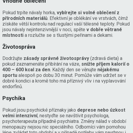
Vhodné oblečení
Pokud trpíte návaly horka,
vybírejte si volné oblečení z
přírodních materiálů
. Efektivní je oblékání ve vrstvách, čímž
získáte větší kontrolu nad regulací vaší tělesné teploty. Pokud
jsou návaly nejintenzivnější v noci, spěte
v dobře větrané
místnosti
a rozlučte se s tlustými peřinami a dekami.
Životospráva
Dodržujte
zásady správné životosprávy
(zdravá dieta) a
pokud zaznamenáte přibírání na váze,
snižte příjem kalorií o
400 – 600 kcal za den
. Každý den se věnujte
nějakému
sportu
alespoň po dobu 30 minut. Pomůže vám udržet se v
dobré kondici a kromě toho má příznivý vliv i na vyplavování
endorfinů.
Psychika
Pokud jsou psychické příznaky jako
deprese nebo úzkost
velmi intenzivní
, nestyďte se navštívit psychologa,
psychoterapeuta případně psychiatra. Změny nálad v období
menopauzy nejsou nic speciálního. Odborníci vám pomohou
lépe zvládat toto období a v případě potřeby vám navrhnou i