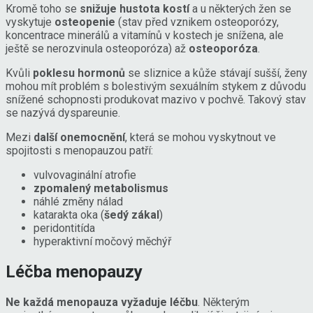
Kromě toho se
snižuje hustota kostí
a u některých žen se
vyskytuje
osteopenie
(stav před vznikem osteoporózy,
koncentrace minerálů a vitamínů v kostech je snížena, ale
ještě se nerozvinula osteoporóza) až
osteoporóza
.
Kvůli
poklesu hormonů
se sliznice a kůže stávají sušší, ženy
mohou mít problém s bolestivým sexuálním stykem z důvodu
snížené schopnosti produkovat mazivo v pochvě. Takový stav
se nazývá dyspareunie.
Mezi
další onemocnění
, která se mohou vyskytnout ve
spojitosti s menopauzou patří:
vulvovaginální atrofie
zpomalený metabolismus
náhlé změny nálad
katarakta oka (
šedý zákal
)
peridontitída
hyperaktivní močový měchýř
Léčba menopauzy
Ne každá menopauza vyžaduje léčbu
. Některým