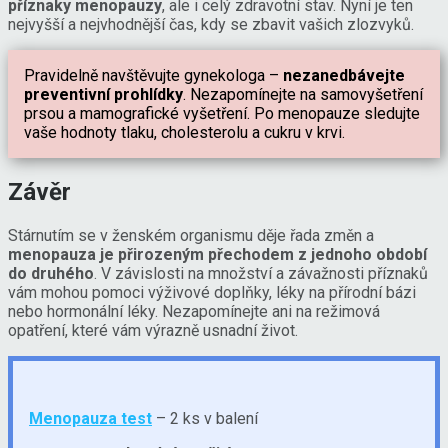
příznaky menopauzy
, ale i celý zdravotní stav. Nyní je ten
nejvyšší a nejvhodnější čas, kdy se zbavit vašich zlozvyků.
Pravidelně navštěvujte gynekologa –
nezanedbávejte
preventivní prohlídky
. Nezapomínejte na samovyšetření
prsou a mamografické vyšetření. Po menopauze sledujte
vaše hodnoty tlaku, cholesterolu a cukru v krvi.
Závěr
Stárnutím se v ženském organismu děje řada změn a
menopauza je přirozeným přechodem z jednoho období
do druhého
. V závislosti na množství a závažnosti příznaků
vám mohou pomoci výživové doplňky, léky na přírodní bázi
nebo hormonální léky. Nezapomínejte ani na režimová
opatření, které vám výrazně usnadní život.
Menopauza test
– 2 ks v balení