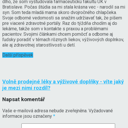
dlho, že som vyštudovala farmaceutickú fakultu UK v
Bratislave. Počas štúdia sa mi stala krásna vec - narodil sa mi
syn. Som teda mladá mama skoro dvojročného chlapčeka.
Svoje odborné vedomosti sa snažím udržiavať tak, že píšem
pre viaceré zdravotné portály. Raz do týždňa chodím aj do
lekárne, takže som v kontakte s praxou a problémami
pacientov. Svojimi článkami chcem pomôcť a odborne aj
ľudsky poradiť v témach rôznych liekov, výživových doplnkov,
ale aj zdravotnej starostlivosti u detí.
Další příspěvek
Volně prodejné léky a výživové doplňky - víte jaký
je mezi nimi rozdíl?
Napsat komentář
Vaše e-mailová adresa nebude zveřejněna.
Vyžadované
informace jsou označeny
*