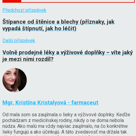
Předchozí příspěvek
Štípance od štěnice a blechy (příznaky, jak
vypadá štípnutí, jak ho léčit)
Další příspěvek
Volně prodejné léky a výživové doplňky – víte jaký
je mezi nimi rozdíl?
Mgr. Kristína Kristalyová - farmaceut
Od mala som sa zaujímala o lieky a výživové doplnky. Keďže
pochádzam z medicínskej rodiny, nikdy o ne doma nebola
núdza. Ako malú ma vždy najviac zaujímalo, na čo konkrétne
lieky fungujú a ako účinkujú. A táto zvedavosť ma držala tak