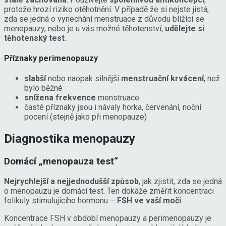
protože hrozí riziko otěhotnění. V případě že si nejste jistá,
zda se jedná o vynechání menstruace z důvodu blížící se
menopauzy, nebo je u vás možné těhotenství,
udělejte si
těhotenský test
.
Příznaky perimenopauzy
slabší
nebo naopak silnější
menstruační krvácení
, než
bylo běžné
snížena frekvence
menstruace
časté příznaky jsou i návaly horka, červenání, noční
pocení (stejně jako při menopauze)
Diagnostika menopauzy
Domácí „menopauza test“
Nejrychlejší a nejjednodušší způsob
, jak zjistit, zda se jedná
o menopauzu je domácí test. Ten dokáže změřit koncentraci
folikuly stimulujícího hormonu –
FSH ve vaší moči
.
Koncentrace FSH v období menopauzy a perimenopauzy je