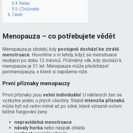
5.4
Relax
5.5
(Zlo)zvyky
6
Závěr
Menopauza – co potřebujete vědět
Menopauza je období, kdy
postupně dochází ke ztrátě
menstruace
. Hovoříme o ní tehdy, když se menstruace
neobjeví po dobu 12 měsíců. Průměrný věk, kdy dochází k
menopauze je 51 let. Menopauze může předcházet
perimenopauza, o které si napíšeme níže.
První příznaky menopauzy
První příznaky jsou
velmi individuální
. U některých žen se
vyskytne jeden, u jiných všechny. Stejně
intenzita příznaků
může být od velmi mírné až po silné, které výrazně ovlivní
běžné fungování ženy.
nepravidelná menstruace
návaly horka
nebo naopak chladu