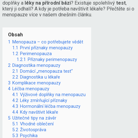
doplňky a
léky na přírodní bázi
? Existuje spolehlivý
test
,
který ji odhalí? A kdy je potřeba navštívit lékaře? Přečtěte si o
menopauze více v našem dnešním článku.
Obsah
1
Menopauza – co potřebujete vědět
1.1
První příznaky menopauzy
1.2
Perimenopauza
1.2.1
Příznaky perimenopauzy
2
Diagnostika menopauzy
2.1
Domácí „menopauza test“
2.2
Diagnostika u lékaře
3
Komplikace menopauzy
4
Léčba menopauzy
4.1
Výživové doplňky na menopauzu
4.2
Léky zmírňující příznaky
4.3
Hormonální léčba menopauzy
4.4
Kdy navštívit lékaře
5
Užitečné tipy na závěr
5.1
Vhodné oblečení
5.2
Životospráva
5.3
Psychika