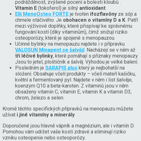
podrážděnost, zvýšené pocení a bolesti kloubů .
Vitamin E
(tokoferol) je silný
antioxidant
.
Elli MenoOsteo FORTE
je tvořen
ifozflavóny
ze sóji a
chmele otáčivého. Je
obohacen o vitamíny D a K
. Patří
mezi výživové doplňky, které přispívají ke správnému
fungování kostí (díky vitaminům), čímž snižují riziko
osteoporózy, které je spojené s menopauzou.
Učinné bylinky na menopauzu najdete i v přípravku
VALOSUN Minapent se šalvějí
. Nacházejí se v něm až
tři léčivé bylinky
, které pomáhají s příznaky menopauzy.
Jsou to jetel, ploštičník a šalvěj. Výhodou je velké balení.
Posledním je
SARAPIS plus
který je nejbohatší na
složení. Obsahuje včelí produkty – včelí mateří kašičku,
květní a fermentovaný pyl. Najdete v něm i list šalvěje,
koenzym Q10 a beta-karoten. Z vitaminů jsou v něm
obsaženy vitamin C, vitamin E, vitamin K a vitamin D3,
chrom, železo a selen.
Kromě těchto specifických přípravků na menopauzu můžete
užívat
i jiné vitamíny a minerály
.
Doporučené jsou hlavně vápník a magnézium, ale i vitamín D.
Pomohou vám udržet vaše kosti zdravé a eliminují riziko
vzniku osteopenie nebo osteoporózy.