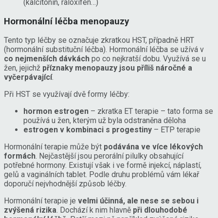
(kalcitonin, raloxifen…)
Hormonální léčba menopauzy
Tento typ léčby se označuje zkratkou HST, případně HRT
(hormonální substituční léčba). Hormonální léčba se užívá v
co nejmenších dávkách
po co nejkratší dobu. Využívá se u
žen, jejichž
příznaky menopauzy jsou příliš náročné a
vyčerpávající
.
Při HST se využívají dvě formy léčby:
hormon estrogen
– zkratka ET terapie – tato forma se
používá u žen, kterým už byla odstraněna děloha
estrogen v kombinaci s progestiny
– ETP terapie
Hormonální terapie může být
podávána ve více lékových
formách
. Nejčastější jsou perorální pilulky obsahující
potřebné hormony. Existují však i ve formě injekcí, náplastí,
gelů a vaginálních tablet. Podle druhu problémů vám lékař
doporučí nejvhodnější způsob léčby.
Hormonální terapie je
velmi účinná, ale nese se sebou i
zvýšená rizika
. Dochází k nim hlavně
při dlouhodobé