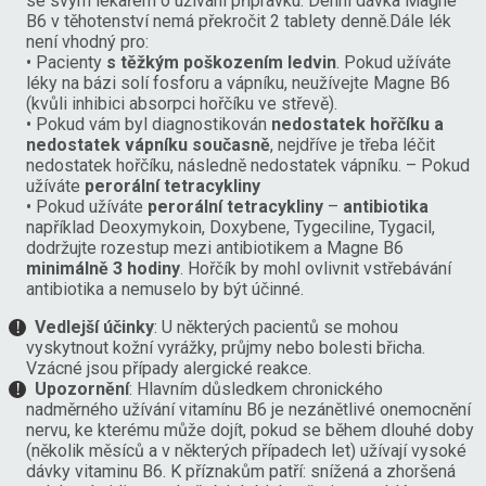
se svým lékařem o užívání přípravku. Denní dávka Magne
B6 v těhotenství nemá překročit 2 tablety denně.Dále lék
není vhodný pro:
• Pacienty
s těžkým poškozením ledvin
. Pokud užíváte
léky na bázi solí fosforu a vápníku, neužívejte Magne B6
(kvůli inhibici absorpci hořčíku ve střevě).
• Pokud vám byl diagnostikován
nedostatek hořčíku a
nedostatek vápníku současně
, nejdříve je třeba léčit
nedostatek hořčíku, následně nedostatek vápníku. – Pokud
užíváte
perorální tetracykliny
• Pokud užíváte
perorální tetracykliny
–
antibiotika
například Deoxymykoin, Doxybene, Tygeciline, Tygacil,
dodržujte rozestup mezi antibiotikem a Magne B6
minimálně 3 hodiny
. Hořčík by mohl ovlivnit vstřebávání
antibiotika a nemuselo by být účinné.
Vedlejší účinky
: U některých pacientů se mohou
vyskytnout kožní vyrážky, průjmy nebo bolesti břicha.
Vzácné jsou případy alergické reakce.
Upozornění
: Hlavním důsledkem chronického
nadměrného užívání vitamínu B6 je nezánětlivé onemocnění
nervu, ke kterému může dojít, pokud se během dlouhé doby
(několik měsíců a v některých případech let) užívají vysoké
dávky vitaminu B6. K příznakům patří: snížená a zhoršená