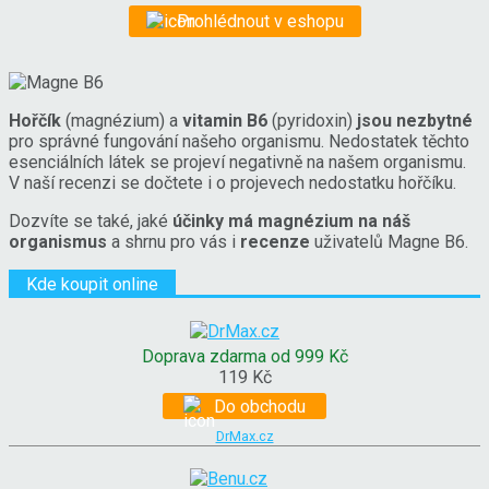
Prohlédnout v eshopu
Hořčík
(magnézium) a
vitamin B6
(pyridoxin)
jsou nezbytné
pro správné fungování našeho organismu. Nedostatek těchto
esenciálních látek se projeví negativně na našem organismu.
V naší recenzi se dočtete i o projevech nedostatku hořčíku.
Dozvíte se také, jaké
účinky má magnézium na náš
organismus
a shrnu pro vás i
recenze
uživatelů Magne B6.
Kde koupit online
Doprava zdarma od 999 Kč
119 Kč
Do obchodu
DrMax.cz