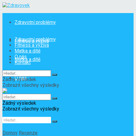
Zdravotní problémy
Zdravotní problémy
Fitness a výživa
Fitness a výživa
Matka a dítě
O nás
Matka a dítě
Kontakt
O nás
Žádný výsledek
Zobrazit všechny výsledky
Kontakt
Žádný výsledek
Zobrazit všechny výsledky
Domov
Recenze