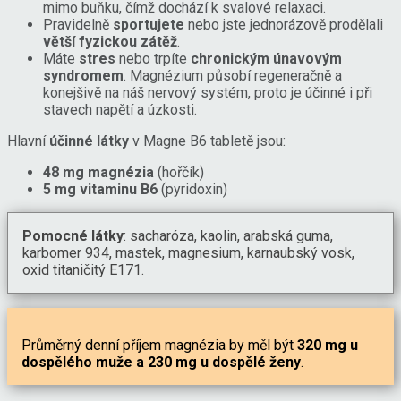
mimo buňku, čímž dochází k svalové relaxaci.
Pravidelně
sportujete
nebo jste jednorázově prodělali
větší fyzickou zátěž
.
Máte
stres
nebo trpíte
chronickým únavovým
syndromem
. Magnézium působí regeneračně a
konejšivě na náš nervový systém, proto je účinné i při
stavech napětí a úzkosti.
Hlavní
účinné látky
v Magne B6 tabletě jsou:
48 mg magnézia
(hořčík)
5 mg vitaminu B6
(pyridoxin)
Pomocné látky
: sacharóza, kaolin, arabská guma,
karbomer 934, mastek, magnesium, karnaubský vosk,
oxid titaničitý E171.
Průměrný denní příjem magnézia by měl být
320 mg u
dospělého muže a 230 mg u dospělé ženy
.