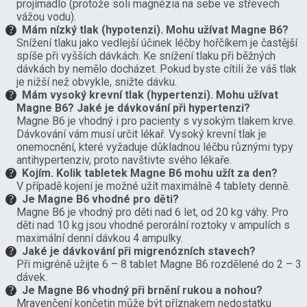
projímadlo (protože soli magnézia na sebe ve střevech
vážou vodu).
Mám nízký tlak (hypotenzi). Mohu užívat Magne B6?
Snížení tlaku jako vedlejší účinek léčby hořčíkem je častější
spíše při vyšších dávkách. Ke snížení tlaku při běžných
dávkách by nemělo docházet. Pokud byste cítili že váš tlak
je nižší než obvykle, snižte dávku.
Mám vysoký krevní tlak (hypertenzi). Mohu užívat
Magne B6? Jaké je dávkování při hypertenzi?
Magne B6 je vhodný i pro pacienty s vysokým tlakem krve.
Dávkování vám musí určit lékař. Vysoký krevní tlak je
onemocnění, které vyžaduje důkladnou léčbu různými typy
antihypertenziv, proto navštivte svého lékaře.
Kojím. Kolik tabletek Magne B6 mohu užít za den?
V případě kojení je možné užít maximálně 4 tablety denně.
Je Magne B6 vhodné pro děti?
Magne B6 je vhodný pro děti nad 6 let, od 20 kg váhy. Pro
děti nad 10 kg jsou vhodné perorální roztoky v ampulích s
maximální denní dávkou 4 ampulky.
Jaké je dávkování při migrenózních stavech?
Při migréně užijte 6 – 8 tablet Magne B6 rozdělené do 2 – 3
dávek.
Je Magne B6 vhodný při brnění rukou a nohou?
Mravenčení končetin může být příznakem nedostatku