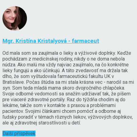
Mgr. Kristína Kristalyová - farmaceut
Od mala som sa zaujímala o lieky a výživové doplnky. Keďže
pochádzam z medicínskej rodiny, nikdy o ne doma nebola
núdza. Ako malú ma vždy najviac zaujímalo, na čo konkrétne
lieky fungujú a ako účinkujú. A táto zvedavosť ma držala tak
dlho, že som vyštudovala farmaceutickú fakultu UK v
Bratislave. Počas štúdia sa mi stala krásna vec - narodil sa mi
syn. Som teda mladá mama skoro dvojročného chlapčeka.
Svoje odborné vedomosti sa snažím udržiavať tak, že píšem
pre viaceré zdravotné portály. Raz do týždňa chodím aj do
lekárne, takže som v kontakte s praxou a problémami
pacientov. Svojimi článkami chcem pomôcť a odborne aj
ľudsky poradiť v témach rôznych liekov, výživových doplnkov,
ale aj zdravotnej starostlivosti u detí.
Další příspěvek