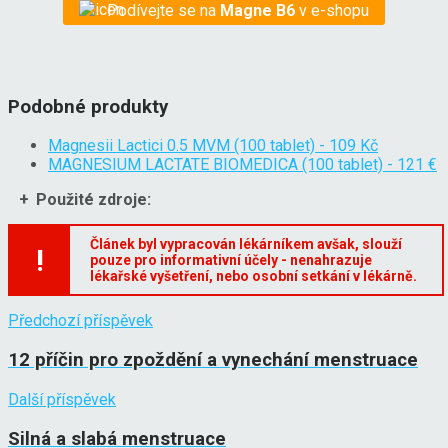
Podívejte se na 
Magne B6
 v e-shopu
Podobné produkty
Magnesii Lactici 0.5 MVM (100 tablet) - 109 Kč
MAGNESIUM LACTATE BIOMEDICA (100 tablet) - 121 €
Použité zdroje:
Článek byl vypracován lékárníkem avšak, slouží
!
pouze pro informativní účely - nenahrazuje
lékařské vyšetření, nebo osobní setkání v lékárně.
Předchozí příspěvek
12 příčin pro zpoždění a vynechání menstruace
Další příspěvek
Silná a slabá menstruace