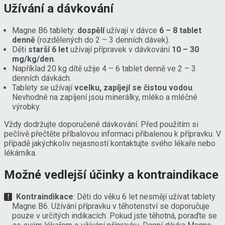
Užívání a dávkování
Magne B6 tablety:
dospělí
užívají v dávce
6 – 8 tablet
denně
(rozdělených do 2 – 3 denních dávek).
Děti
starší 6 let
užívají přípravek v dávkování
10 – 30
mg/kg/den
.
Například 20 kg dítě užije 4 – 6 tablet denně ve 2 – 3
denních dávkách.
Tablety se užívají
vcelku, zapíjejí se čistou vodou
.
Nevhodné na zapíjení jsou minerálky, mléko a mléčné
výrobky.
Vždy dodržujte doporučené dávkování. Před použitím si
pečlivě přečtěte příbalovou informaci přibalenou k přípravku. V
případě jakýchkoliv nejasností kontaktujte svého lékaře nebo
lékárníka.
Možné vedlejší účinky a kontraindikace
Kontraindikace
: Děti do věku 6 let nesmějí užívat tablety
Magne B6. Užívání přípravku v těhotenství se doporučuje
pouze v určitých indikacích. Pokud jste těhotná, poraďte se