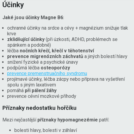
Účinky
Jaké jsou účinky Magne B6
:
ochranné účinky na srdce a cévy + magnézium snižuje tlak
krve
zklidňující účinky
(při úzkosti, ADHD, problémech se
spánkem a podobně)
léčba
nočních křečí, křečí v těhotenství
prevence migrenózních záchvatů
a jiných bolestí hlavy
snížení fyzické a psychické únavy
podpůrná léčba
osteoporózy
prevence premenstruačního syndromu
projímavé účinky, léčba zácpy nebo příprava na vyšetření
spolu s jiným laxativem
pomáhá
při pálení žáhy
prevence cévní mozkové příhody
Příznaky nedostatku hořčíku
Mezi nejčastější
příznaky hypomagnezémie
patří:
bolesti hlavy, bolesti v záhlaví