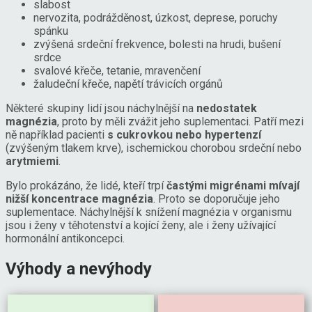
slabost
nervozita, podrážděnost, úzkost, deprese, poruchy
spánku
zvýšená srdeční frekvence, bolesti na hrudi, bušení
srdce
svalové křeče, tetanie, mravenčení
žaludeční křeče, napětí trávicích orgánů
Některé skupiny lidí jsou náchylnější na
nedostatek
magnézia
, proto by měli zvážit jeho suplementaci. Patří mezi
ně například pacienti
s cukrovkou nebo hypertenzí
(zvýšeným tlakem krve), ischemickou chorobou srdeční nebo
arytmiemi
.
Bylo prokázáno, že lidé, kteří trpí
častými migrénami mívají
nižší koncentrace magnézia
. Proto se doporučuje jeho
suplementace. Náchylnější k snížení magnézia v organismu
jsou i ženy v těhotenství a kojící ženy, ale i ženy užívající
hormonální antikoncepci.
Výhody a nevýhody