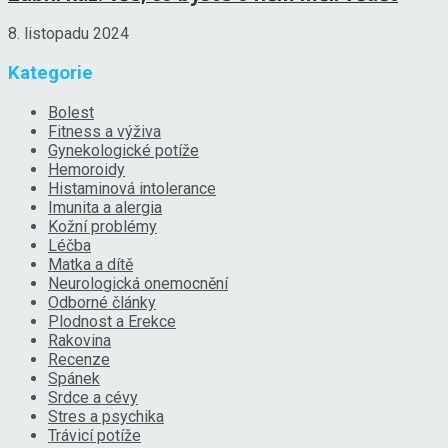
8. listopadu 2024
Kategorie
Bolest
Fitness a výživa
Gynekologické potíže
Hemoroidy
Histaminová intolerance
Imunita a alergia
Kožní problémy
Léčba
Matka a dítě
Neurologická onemocnění
Odborné články
Plodnost a Erekce
Rakovina
Recenze
Spánek
Srdce a cévy
Stres a psychika
Trávicí potíže