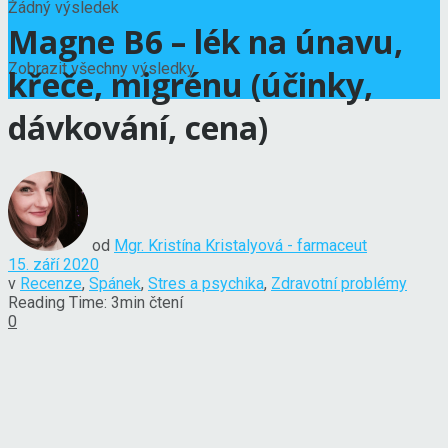
Žádný výsledek
Magne B6 – lék na únavu,
Zobrazit všechny výsledky
křeče, migrénu (účinky,
dávkování, cena)
od
Mgr. Kristína Kristalyová - farmaceut
15. září 2020
v
Recenze
,
Spánek
,
Stres a psychika
,
Zdravotní problémy
Reading Time: 3min čtení
0