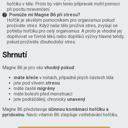
hořčíku v těle. Proto by vám tento přípravek mohl pomoci
při pocitu mravenčení.
Pomůže mi Magne B6 při stresu?
Hořčík je skvělým pomocníkem pro organismus pokud
prožíváte stres. Když naše tělo prožívá stres, zvyšují se
potřeby hořčíku pro celý organismus. A proto je vhodné jej
doplňovat ve formě léků nebo doplňků výživy hlavně tehdy,
pokud prožíváte dlouhodobý stres.
Shrnutí
Magne B6 je pro vás
vhodný pokud
:
máte křeče
v nohách, případně jiných částech těla
jste pod vlivem
stresu
máte časté
migrény
máte bolesti před menstruací
jste podrážděný, chronicky
unavený
Magne B6 představuje
účinnou kombinaci hořčíku a
pyridoxinu
. Navíc vitamin B6 zlepšuje vstřebávání hořčíku.