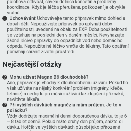
polohová citlivost, chvění dolních končetin a problémy
koordinace. Když je léčba přerušena, poškození je obvykle
vratné.
Uchovávání
: Uchovávejte tento přípravek mimo dohled a
dosah dětí. Nepoužívejte přípravek po uplynutí doby
použitelnosti, uvedené na obalu za EXP. Doba použitelnosti
se vztahuje na poslední den v daném měsíci. Nevyhazujte
žádné léčivé přípravky do odpadních vod nebo domácího
odpadu. Nepoužitelné léčivo vraťte do lékárny. Tato opatření
pomáhají chránit životní prostředí.
Nejčastější otázky
Mohu užívat Magne B6 dlouhodobě?
Ano, přípravek je vhodný k dlouhodobému užívání. Pokud ho
však užíváte na nějaký konkrétní problém (migrény, křeče,
tetanie) a nedojde po měsíci užívání ke zlepšení příznaků,
navštivte lékaře.
Při vyšších dávkách magnézia mám průjem. Je to v
pořádku?
Vždy dodržujte maximální denní doporučenou dávku, to je 6
– 8 tablet denně. Pokud máte druhý den průjem, snižte si
dávku. Hořčík ve vyšších dávkách působí jako přirozené