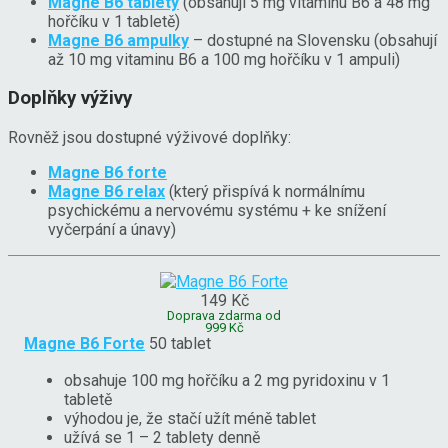
Magne B6 tablety
(obsahují 5 mg vitaminu B6 a 48 mg
hořčíku v 1 tabletě)
Magne B6 ampulky
– dostupné na Slovensku (obsahují
až 10 mg vitaminu B6 a 100 mg hořčíku v 1 ampuli)
Doplňky výživy
Rovněž jsou dostupné výživové doplňky:
Magne B6 forte
Magne B6 relax
(který přispívá k normálnímu
psychickému a nervovému systému + ke snížení
vyčerpání a únavy)
149 Kč
Doprava zdarma od
999 Kč
Magne B6 Forte
50 tablet
obsahuje 100 mg hořčíku a 2 mg pyridoxinu v 1
tabletě
výhodou je, že stačí užít méně tablet
užívá se 1 – 2 tablety denně