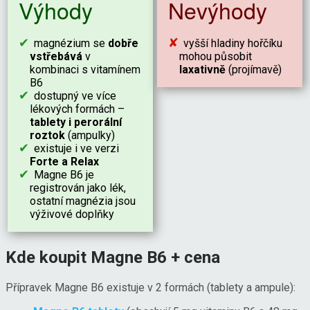
Výhody
Nevýhody
magnézium se
dobře
vyšší hladiny hořčíku
vstřebává
v
mohou působit
kombinaci s vitamínem
laxativně
(projímavě)
B6
dostupný ve více
lékových formách –
tablety i perorální
roztok
(ampulky)
existuje i ve verzi
Forte a Relax
Magne B6 je
registrován jako lék,
ostatní magnézia jsou
výživové doplňky
Kde koupit Magne B6 + cena
Přípravek Magne B6 existuje v 2 formách (tablety a ampule):