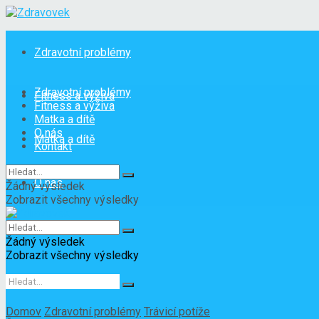
Zdravotní problémy
Zdravotní problémy
Fitness a výživa
Fitness a výživa
Matka a dítě
O nás
Matka a dítě
Kontakt
O nás
Žádný výsledek
Zobrazit všechny výsledky
Kontakt
Žádný výsledek
Zobrazit všechny výsledky
Domov
Zdravotní problémy
Trávicí potíže