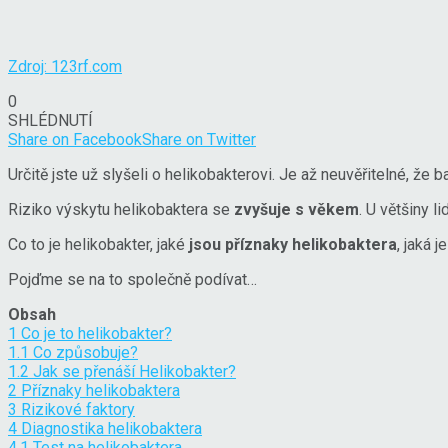
Zdroj: 123rf.com
0
SHLÉDNUTÍ
Share on Facebook
Share on Twitter
Určitě jste už slyšeli o helikobakterovi. Je až neuvěřitelné, že
Riziko výskytu helikobaktera se
zvyšuje s věkem
. U většiny l
Co to je helikobakter, jaké
jsou příznaky helikobaktera
, jaká j
Pojďme se na to společně podívat…
Obsah
1
Co je to helikobakter?
1.1
Co způsobuje?
1.2
Jak se přenáší Helikobakter?
2
Příznaky helikobaktera
3
Rizikové faktory
4
Diagnostika helikobaktera
4.1
Test na helikobaktera