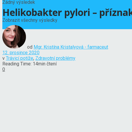
Žádný výsledek
Helikobakter pylori – příznaky
Zobrazit všechny výsledky
od
Mgr. Kristína Kristalyová - farmaceut
12. prosince 2020
v
Trávicí potíže
,
Zdravotní problémy
Reading Time: 14min čtení
0