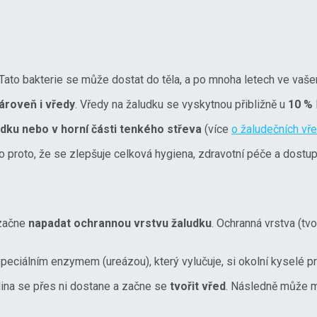
 Tato bakterie se může dostat do těla, a po mnoha letech ve vaš
ároveň i vředy
. Vředy na žaludku se vyskytnou přibližně u
10 %
udku nebo v horní části tenkého střeva
(více
o žaludečních vř
to proto, že se zlepšuje celková hygiena, zdravotní péče a dostu
 začne
napadat ochrannou vrstvu žaludku
. Ochranná vrstva (t
speciálním enzymem (ureázou), který vylučuje, si okolní kyselé 
lina se přes ni dostane a začne se
tvořit vřed
. Následně může mí