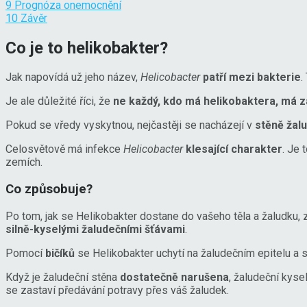
9
Prognóza onemocnění
10
Závěr
Co je to helikobakter?
Jak napovídá už jeho název,
Helicobacter
patří mezi bakterie
.
Je ale důležité říci, že
ne každý, kdo má helikobaktera, má z
Pokud se vředy vyskytnou, nejčastěji se nacházejí v
stěně žal
Celosvětově má infekce
Helicobacter
klesající charakter
. Je 
zemích.
Co způsobuje?
Po tom, jak se Helikobakter dostane do vašeho těla a žaludku,
silně-kyselými žaludečními šťávami
.
Pomocí
bičíků
se Helikobakter uchytí na žaludečním epitelu a 
Když je žaludeční stěna
dostatečně narušena
, žaludeční kyse
se zastaví předávání potravy přes váš žaludek.