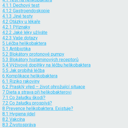
4.1.1
Dechový test
4.1.2
Gastroendoskopie
4.1.3
Jiné testy
4.2
Otázky u lékaře
4.2.1
Příznaky
4.2.2
Jaké léky užíváte
4.2.3
Vaše dotazy
5
Léčba helikobaktera
5.1
Antibiotika
5.2
Blokátory protonové pumpy
5.3
Blokátory histaminových receptorů
5.4
Výživové doplňky na léčbu helikobaktera
5.5
Jak probíhá léčba
6
Komplikace helikobaktera
6.1
Riziko rakoviny
6.2
Prasklý vřed – život ohrožující situace
7
Dieta a strava při helikobakterovi
7.1
Co žaludku škodí?
7.2
Co žaludku prospívá?
8
Prevence helikobaktera. Existuje?
8.1
Hygiena jídel
8.2
Vakcína
8.3
Životospráva