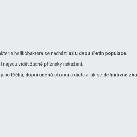
 bakterie helikobaktera se nachází
až u dvou třetin populace
.
idí nejsou vidět žádné příznaky nakažení.
e jeho
léčba
,
doporučená strava
a dieta a jak se
definitivně zba