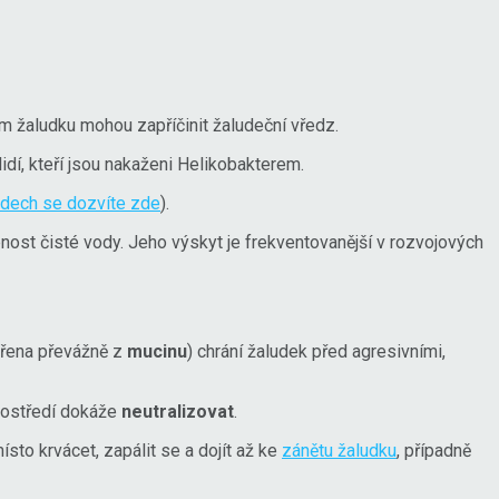
em žaludku mohou zapříčinit žaludeční vředz.
lidí, kteří jsou nakaženi Helikobakterem.
edech se dozvíte zde
).
pnost čisté vody. Jeho výskyt je frekventovanější v rozvojových
vořena převážně z
mucinu
) chrání žaludek před agresivními,
prostředí dokáže
neutralizovat
.
sto krvácet, zapálit se a dojít až ke
zánětu žaludku
, případně